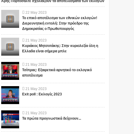
Άρης Πορτοσάλτε σχολιάζουν τα αποτελέσματα των εκλογών
22
May
2023
Το επικό αποτέλεσμα των εθνικών εκλογών!
"ΣΧΕΔΙΟ ΛΕΩΝΙΔΑΣ": ΤΙ
ΑΥΤΑ ΤΡΕΜΟΥΝ! Οι
Διερευνητική εντολή: Στην πρόεδρο της
ΕΤΟΙΜΑΖΟΥΝ ΓΙΑ ΤΗΝ
Δημοκρατίας ο Πρωθυπουργός
Έλληνες και η Άγνωστη
ΠΑΤΡΙΔΑ ΜΑΣ... ; ΔΕΝ ΤΑ
Ιερατική σχέση!(ΒΙΝΤΕΟ)
ΕΙΠΕ ΤΥΧΑΙΑ ΣΤΙΣ
21
May
2023
13/11/2015...
Κυριάκος Μητσοτάκης: Στην κυριολεξία όλη η
Το iokh.gr δημοσιεύει κάθε
Το iokh.gr δημοσιεύει κάθε
Ελλαδα είναι σήμερα μπλε
σχόλιο το οποίο είναι σχετικό
σχόλιο το οποίο είναι σχετικό
με το θέμα. Ωστόσο, αυτό δεν
με το θέμα. Ωστόσο, αυτό δεν
σημαίνει ότι...
σημαίνει ότι...
21
May
2023
Τσίπρας: Εξαιρετικά αρνητικό το εκλογικό
αποτέλεσμα
21
May
2023
Exit poll : Εκλογές 2023
21
May
2023
Τα πρώτα προγνωστικά δείχνουν...