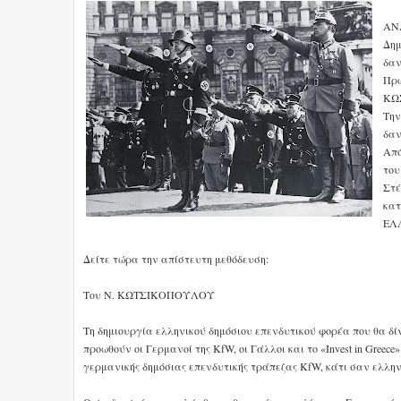
ΑΝ
Δημ
δαν
Πρω
ΚΩ
Την
δαν
Από
του
Στέ
κατ
ΕΛΛ
Δείτε τώρα την απίστευτη μεθόδευση:
Του Ν. ΚΩΤΣΙΚΟΠΟΥΛΟΥ
Τη δημιουργία ελληνικού δημόσιου επενδυτικού φορέα που θα δί
προωθούν οι Γερμανοί της KfW, οι Γάλλοι και το «Invest in Gree
γερμανικής δημόσιας επενδυτικής τράπεζας KfW, κάτι σαν ελλη