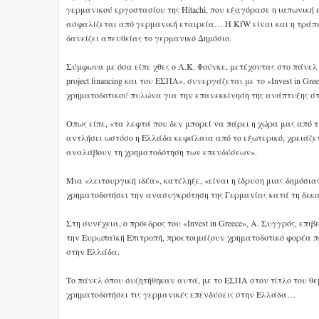
γερμανικού εργοστασίου της Hitachi, που εξαγόρασε η ιαπωνική ε
ασφαλίζεται από γερμανική εταιρεία… Η KfW είναι και η τράπε
δανείζει απευθείας το γερμανικό Δημόσιο.
Σύμφωνα με όσα είπε χθες ο Λ.Κ. Φούνκε, μετέχοντας στο πάνελ
project financing και του ΕΣΠΑ», συνεργάζεται με το «Invest in Gr
χρηματοδοτικού πυλώνα για την επανεκκίνηση της ανάπτυξης σ
Οπως είπε, «τα λεφτά που δεν μπορεί να πάρει η χώρα μας από τ
αντλήσει ωστόσο η Ελλάδα κεφάλαια από το εξωτερικό, χρειάζε
αναλάβουν τη χρηματοδότηση των επενδύσεων».
Μια «λειτουργική ιδέα», κατέληξε, «είναι η ίδρυση μιας δημόσι
χρηματοδοτήσει την ανασυγκρότηση της Γερμανίας κατά τη δεκα
Στη συνέχεια, ο πρόεδρος του «Invest in Greece», Α. Συγγρός, επ
την Ευρωπαϊκή Επιτροπή, προετοιμάζουν χρηματοδοτικό φορέα 
στην Ελλάδα.
Το πάνελ όπου συζητήθηκαν αυτά, με το ΕΣΠΑ στον τίτλο του θεμ
χρηματοδοτήσει τις γερμανικές επενδύσεις στην Ελλάδα…