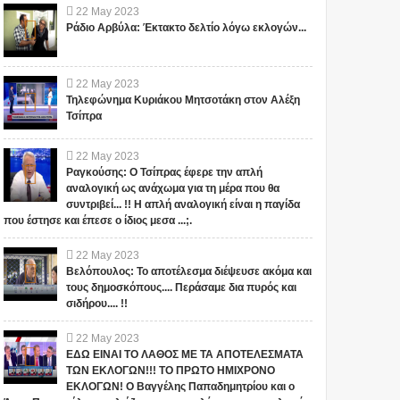
22
May
2023
Ράδιο Αρβύλα: Έκτακτο δελτίο λόγω εκλογών...
22
May
2023
Τηλεφώνημα Κυριάκου Μητσοτάκη στον Αλέξη
Τσίπρα
22
May
2023
Ραγκούσης: Ο Τσίπρας έφερε την απλή
αναλογική ως ανάχωμα για τη μέρα που θα
συντριβεί... !! Η απλή αναλογική είναι η παγίδα
που έστησε και έπεσε ο ίδιος μεσα ...;.
22
May
2023
Βελόπουλος: Το αποτέλεσμα διέψευσε ακόμα και
τους δημοσκόπους.... Περάσαμε δια πυρός και
σιδήρου.... !!
1
22
May
2023
ΕΔΩ ΕΙΝΑΙ ΤΟ ΛΑΘΟΣ ΜΕ ΤΑ ΑΠΟΤΕΛΕΣΜΑΤΑ
ΤΩΝ ΕΚΛΟΓΩΝ!!! ΤΟ ΠΡΩΤΟ ΗΜΙΧΡΟΝΟ
ΕΚΛΟΓΩΝ! Ο Βαγγέλης Παπαδημητρίου και ο