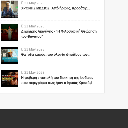
21
May
2023
ΧΡΟΝΗΣ ΜΙΣΣΙΟΣ! Από ήρωας, προδότης...
21
May
2023
Δημήτρης Λιαντίνης - "Η Φιλοσοφική Θεώρηση
του Θανάτου"
21
May
2023
Θα ΄ρθει καιρός που όλοι θα ψηφίζουν τον...
21
May
2023
Η φοβερή επιστολή του διοικητή της Ιουδαίας
που περιγράφει πως ήταν ο Ιησούς Χριστός!