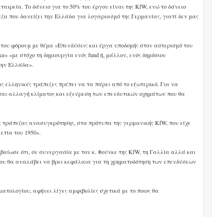
ταιρεία. Το δάνειο για το 50% του έργου είναι της KfW, ενώ το δάνειο
ζα που δανείζει την Ελλάδα για λογαριασμό της Γερμανίας, γιατί δεν μας
 του φόρουμ με θέμα «Επενδύσεις και έργα υποδομής στον αστερισμό του
eece» «με στόχο τη δημιουργία ενός fund ή, μάλλον, ενός δημόσιου
την Ελλάδα».
ις ελληνικές τράπεζες πρέπει να τα πάρει από το εξωτερικό. Για να
ται αλλαγή κλίματος και εξεύρεση των επενδυτικών οχημάτων που θα
ας τράπεζας ανασυγκρότησης, στα πρότυπα της γερμανικής KfW, που είχε
ετία του 1950».
ιβεβαίωσε ότι, σε συνεργασία με τον κ. Φούνκε της KfW, τη Γαλλία αλλά και
που θα αναλάβει να βρει κεφάλαια για τη χρηματοδότηση των επενδύσεων
ατολογίου, αφήνει λίγες αμφιβολίες σχετικά με το ποιος θα