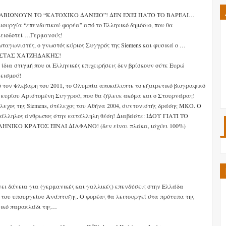
ΑΒΙΩΝΟΥΝ ΤΟ “ΚΑΤΟΧΙΚΟ ΔΑΝΕΙΟ”! ΔΕΝ ΕΧΕΙ ΠΑΤΟ ΤΟ ΒΑΡΕΛΙ…
ιουργία “επενδυτικού φορέα” από το Ελληνικό δημόσιο, που θα
ειοδοτεί …Γερμανούς!
ταγωνιστές, ο γνωστός κύριος Συγγρός της Siemens και φυσικά ο …
ΣΤΑΣ ΧΑΤΖΗΔΑΚΗΣ!
 ίδια στιγμή που οι Ελληνικές επιχειρήσεις δεν βρίσκουν ούτε Ευρώ
εισμού!
 τον Φλεβαρη του 2011, το Ολυμπία αποκάλυπτε το εξαιρετικό βιογραφικό
 κυρίου Αριστομένη Συγγρού, που θα ζήλευε ακόμα και ο Στουρνάρας!
λεχος της Siemens, στέλεχος του Αθήνα 2004, συντονιστής δράσης ΜΚΟ. Ο
άλληλος άνθρωπος στην κατάλληλη θέση! Διαβάστε: ΙΔΟΥ ΓΙΑΤΙ ΤΟ
ΗΝΙΚΟ ΚΡΑΤΟΣ ΕΙΝΑΙ ΔΙΑΦΑΝΟ! (δεν είναι πλάκα, ισχύει 100%)
νει δάνεια για (γερμανικές και γαλλικές) επενδύσεις στην Ελλάδα
ce» του υπουργείου Ανάπτυξης. Ο φορέας θα λειτουργεί στα πρότυπα της
νικό παρακλάδι της…