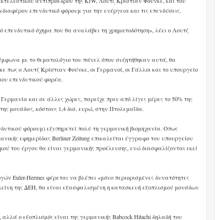
εκτελεστικού αντιπροέδρου της KfW, Λουτζ Κρίστιαν Φούνκε, και του
ενδιαφέρον επενδυτικό φόρουμ για την ενέργεια και τις επενδύσεις.
ό επενδυτικό όχημα που θα αναλάβει τη χρηματοδότηση», λέει ο Λουτζ
σύμφωνα με το θεματολόγιο του πάνελ όπου συζητήθηκαν αυτά, θα
ε πως ο Λουτζ Κρίστιαν Φούνκε, οι Γερμανοί, οι Γάλλοι και το υπουργείο
ιου επενδυτικού φορέα.
Γερμανία και σε άλλες χώρες, παρείχε πριν από λίγες μέρες το 50% της
της μονάδας, κόστους 1,4 δισ. ευρώ, στην Πτολεμαΐδα.
ενδυτικού φόρουμ) εξυπηρετεί πολύ τη γερμανική βιομηχανία. Οπως
νικής εφημερίδας Berliner Zeitung επικαλείται έγγραφο του υπουργείου
μού του έργου θα είναι γερμανικής προέλευσης, ενώ διασφαλίζονται εκεί
γών Euler-Hermes φέρεται να βλέπει «μόνο περιορισμένες δυνατότητες
εκείνη της ΔΕΗ, θα είναι εξασφαλισμένη η κατασκευή εξοπλισμού μονάδων
αλλά ο εξοπλισμός είναι της γερμανικής Babcock Hitachi δηλαδή του