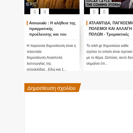
Annunaki : Η αλήθεια της
ΑΤΛΑΝΤΙΔΑ, ΠΑΓΚΟΣΜΙ
πραγματικής
ΠΟΛΕΜΟΙ ΚΑΙ ΑΛΛΑΓΗ
προέλευσης και του
ΠΟΛΩΝ - Τρομακτικές
σκοπού τους και
προβλέψεις του Edgar
αναστολή λειτουργίας
Cayce (Video)
Η παρούσα δημοσίευση είναι η
Το iokh.gr δημοσιεύει κάθε
μας ....
τελευταία
σχόλιο το οποίο είναι σχετικό
δημοσίευση:Αναστολή
με το θέμα. Ωστόσο, αυτό δεν
λειτουργίας της
σημαίνει ότι...
ιστοσελίδας...Εδώ και 1...
Δημοσίευση σχολίου