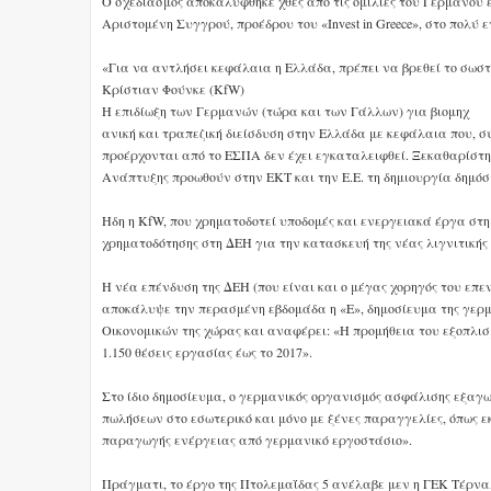
Ο σχεδιασμός αποκαλύφθηκε χθες από τις ομιλίες του Γερμανού 
Αριστομένη Συγγρού, προέδρου του «Invest in Greece», στο πολύ 
«Για να αντλήσει κεφάλαια η Ελλάδα, πρέπει να βρεθεί το σωστ
Κρίστιαν Φούνκε (KfW)
Η επιδίωξη των Γερμανών (τώρα και των Γάλλων) για βιομηχ
ανική και τραπεζική διείσδυση στην Ελλάδα με κεφάλαια που, 
προέρχονται από το ΕΣΠΑ δεν έχει εγκαταλειφθεί. Ξεκαθαρίστηκ
Ανάπτυξης προωθούν στην ΕΚΤ και την Ε.Ε. τη δημιουργία δημόσ
Ηδη η KfW, που χρηματοδοτεί υποδομές και ενεργειακά έργα στη 
χρηματοδότησης στη ΔΕΗ για την κατασκευή της νέας λιγνιτικής 
Η νέα επένδυση της ΔΕΗ (που είναι και ο μέγας χορηγός του επ
αποκάλυψε την περασμένη εβδομάδα η «Ε», δημοσίευμα της γερμα
Οικονομικών της χώρας και αναφέρει: «Η προμήθεια του εξοπλισ
1.150 θέσεις εργασίας έως το 2017».
Στο ίδιο δημοσίευμα, ο γερμανικός οργανισμός ασφάλισης εξαγω
πωλήσεων στο εσωτερικό και μόνο με ξένες παραγγελίες, όπως 
παραγωγής ενέργειας από γερμανικό εργοστάσιο».
Πράγματι, το έργο της Πτολεμαΐδας 5 ανέλαβε μεν η ΓΕΚ Τέρνα, 