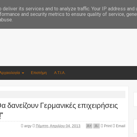
Συγγραφέας Νικόλαος Αργυρίου
deliver its services and to analyze traffic. Your IP address and
formance and security metrics to ensure quality of service, gen
 abuse.
Αρχαιολογία
Επιστήμη
Α.Τ.Ι.Α.
 δανείζουν Γερμανικές επιχειρήσεις
"
argy
Πέμπτη, Απριλίου 04, 2013
A
+
A
-
Print
Email