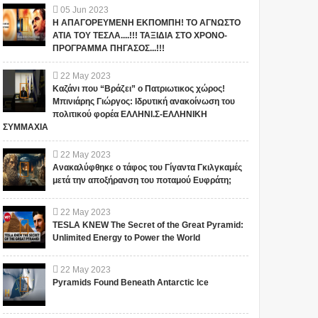
05
Jun
2023
Η ΑΠΑΓΟΡΕΥΜΕΝΗ ΕΚΠΟΜΠΗ! ΤΟ ΑΓΝΩΣΤΟ
ΑΤΙΑ ΤΟΥ ΤΕΣΛΑ....!!! ΤΑΞΙΔΙΑ ΣΤΟ ΧΡΟΝΟ-
ΠΡΟΓΡΑΜΜΑ ΠΗΓΑΣΟΣ...!!!
22
May
2023
Καζάνι που “Βράζει” ο Πατριωτικος χώρος!
Μπινιάρης Γιώργος: Ιδρυτική ανακοίνωση του
πολιτικού φορέα ΕΛΛΗΝΙ.Σ-ΕΛΛΗΝΙΚΗ
ΣΥΜΜΑΧΙΑ
22
May
2023
Ανακαλύφθηκε ο τάφος του Γίγαντα Γκιλγκαμές
μετά την αποξήρανση του ποταμού Ευφράτη;
22
May
2023
TESLA KNEW The Secret of the Great Pyramid:
Unlimited Energy to Power the World
22
May
2023
Pyramids Found Beneath Antarctic Ice