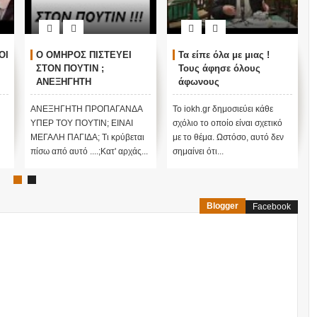
ΟΙ
Ο ΟΜΗΡΟΣ ΠΙΣΤΕΥΕΙ
Τα είπε όλα με μιας !
ΣΤΟΝ ΠΟΥΤΙΝ ;
Τους άφησε όλους
ΑΝΕΞΗΓΗΤΗ
άφωνους
ΠΡΟΠΑΓΑΝΔΑ ΥΠΕΡ ΤΟΥ
ΠΟΥΤΙΝ;
ΑΝΕΞΗΓΗΤΗ ΠΡΟΠΑΓΑΝΔΑ
Το iokh.gr δημοσιεύει κάθε
ΥΠΕΡ ΤΟΥ ΠΟΥΤΙΝ; ΕΙΝΑΙ
σχόλιο το οποίο είναι σχετικό
ΜΕΓΑΛΗ ΠΑΓΙΔΑ; Τι κρύβεται
με το θέμα. Ωστόσο, αυτό δεν
πίσω από αυτό ....;Κατ' αρχάς...
σημαίνει ότι...
Blogger
Facebook