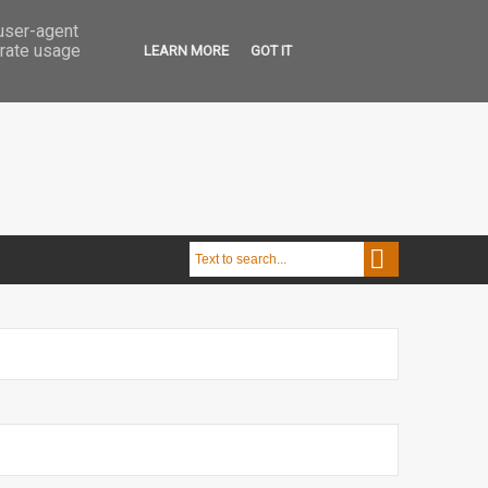
 user-agent
erate usage
LEARN MORE
GOT IT