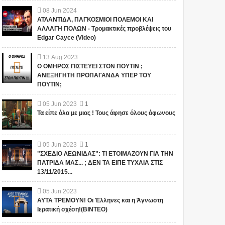
08
Jun
2024
ΑΤΛΑΝΤΙΔΑ, ΠΑΓΚΟΣΜΙΟΙ ΠΟΛΕΜΟΙ ΚΑΙ
ΑΛΛΑΓΗ ΠΟΛΩΝ - Τρομακτικές προβλέψεις του
Edgar Cayce (Video)
13
Aug
2023
Ο ΟΜΗΡΟΣ ΠΙΣΤΕΥΕΙ ΣΤΟΝ ΠΟΥΤΙΝ ;
ΑΝΕΞΗΓΗΤΗ ΠΡΟΠΑΓΑΝΔΑ ΥΠΕΡ ΤΟΥ
ΠΟΥΤΙΝ;
05
Jun
2023
1
Τα είπε όλα με μιας ! Τους άφησε όλους άφωνους
05
Jun
2023
1
"ΣΧΕΔΙΟ ΛΕΩΝΙΔΑΣ": ΤΙ ΕΤΟΙΜΑΖΟΥΝ ΓΙΑ ΤΗΝ
ΠΑΤΡΙΔΑ ΜΑΣ... ; ΔΕΝ ΤΑ ΕΙΠΕ ΤΥΧΑΙΑ ΣΤΙΣ
13/11/2015...
05
Jun
2023
ΑΥΤΑ ΤΡΕΜΟΥΝ! Οι Έλληνες και η Άγνωστη
Ιερατική σχέση!(ΒΙΝΤΕΟ)