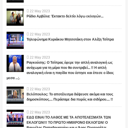
22
May
2023
Ράδιο Αρβύλα: Έκτακτο δελτίο λόγω εκλογών...
22
May
2023
Τηλεφώνημα Κυριάκου Μητσοτάκη στον Αλέξη Τσίπρα
22
May
2023
Ραγκούσης: Ο Τσίπρας έφερε την απλή αναλογική ως
ανάχωμα για τη μέρα που θα συντριβεί... !! Η απλή
αναλογική είναι η παγίδα που έστησε και έπεσε ο ίδιος
μεσα ...;.
22
May
2023
Βελόπουλος: Το αποτέλεσμα διέψευσε ακόμα και τους
δημοσκόπους.... Περάσαμε δια πυρός και σιδήρου.... !!
22
May
2023
ΕΔΩ ΕΙΝΑΙ ΤΟ ΛΑΘΟΣ ΜΕ ΤΑ ΑΠΟΤΕΛΕΣΜΑΤΑ ΤΩΝ
ΕΚΛΟΓΩΝ!!! ΤΟ ΠΡΩΤΟ ΗΜΙΧΡΟΝΟ ΕΚΛΟΓΩΝ! Ο
Βαγγέλης Παπαδημητρίου και ο Άρης Πορτοσάλτε