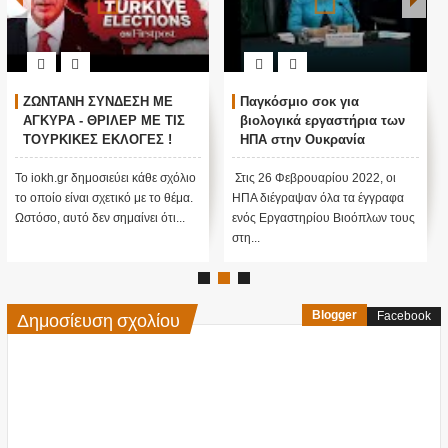
ΖΩΝΤΑΝΗ ΣΥΝΔΕΣΗ ΜΕ
Παγκόσμιο σοκ για
ΑΓΚΥΡΑ - ΘΡΙΛΕΡ ΜΕ ΤΙΣ
βιολογικά εργαστήρια των
ΤΟΥΡΚΙΚΕΣ ΕΚΛΟΓΕΣ !
ΗΠΑ στην Ουκρανία
Το iokh.gr δημοσιεύει κάθε σχόλιο
Στις 26 Φεβρουαρίου 2022, οι
το οποίο είναι σχετικό με το θέμα.
ΗΠΑ διέγραψαν όλα τα έγγραφα
Ωστόσο, αυτό δεν σημαίνει ότι...
ενός Εργαστηρίου Βιοόπλων τους
στη...
Δημοσίευση σχολίου
Blogger
Facebook