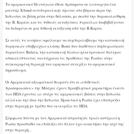
Το αμερικανικό Πεντάγωνο έθεσε πρόσφατα σε λειτουργία ένα
ραντάρ X-band αντιπυραυλικής άμυνας στο βόρειο άκρο της
Ιαπωνίας σε βάση μέσα στην θάλασσα, με σκοπό την παρακολούθηση
της Β. Κορέας και τις πιθανές εκτοξεύσεις πυραύλων διαβιβάζοντας
τα δεδομένα σε μια πιθανή εκτόξευση από την Β.Κορέα.
Σε αυτές τις κινήσεις οφείλουμε να συμπεριλάβουμε την κατασκευή
πυρηνικών υποβρυχίων κλάσης Borei που διαθέτουν διηπειρωτικούς
πυραύλους Bulava, την κατασκευή πλοίων ηλεκτρονικού πολέμου
αποκαλύπτοντας ταυτόχρονα τις προθέσεις της Ρωσίας στην
συγκεκριμένη περιοχή του ειρηνικού συνεχίζει το αμερικανικό
δημοσίευμα.
Οι Αμερικανοί αξιωματικοί θεωρούν ότι οι «επιθετικές
προσομοιώσεις» της Μόσχας έχουν προσβλητικό χαρακτήρα έναντι
των ΗΠΑ έχοντας ως στόχο τις αμερικανικές βάσεις στην Ιαπωνία
αλλά και την ίδια την Ιαπωνία. Πρακτικά η Ρωσία έχει επιστρέψει
στην περιοχή με τρόπο που εκνευρίζει τις ΗΠΑ.
Σύμφωνα πάντα με τον Αμερικανό (στρατηγός τριών αστέρων) η
Ρωσία προσπαθεί να επιδείξει ότι πλέον έχει ανακτήσει την ισχύ της
στην περιοχή...