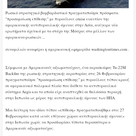
Ρωσικό στρατηγικό βομβαρδιστικό πραγματοποίησε πρόσφατα
"προσομοίωση επίθεσης" με πυραύλους cruise εναντίον της
αμερικανικής αντιπυραυλικής άμυνας στην Ασία, ανέγειρε νέα
ερωτήματα σχετικά με το στόχο της Μόσχας στο μέλλον των
αμερικανο-ρωσικών ...
συνομιλιών αναφέρει η αμερικανική εφημερίδα washingtontimes.com .
Σύμφωνα με Αμερικανούς αξιωματούχους, ένα αεροσκάφος Tu-22M
Backfire της ρωσικής στρατηγικής αεροπορίας στις 26 Φεβρουαρίου
πραγματοποίησε "προσομοίωση επίθεσης" με πυραύλους τύπου κρουζ
σε αμερικανικό πολεμικό πλοίο που διέθετε το αντιπυραυλικό
σύστημα Aegis και το οποίο είχε αναπτυχθεί σε θαλάσσια περιοχή
στην Ιαπωνία ως μέρος της αντιπυραυλικής άμυνας των ΗΠΑ.
Μια δεύτερη του ιδίου τύπου «επίθεση» πραγματοποιήθηκε στις 27
Φεβρουαρίου κατά «ενός επίγειου χώρου αντιπυραυλικής άμυνας»
στην Ιαπωνία χωρίς να προσδιορίσει τίποτα περισσότερο ο
Αμερικανός αξιωματούχος.