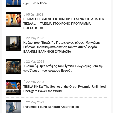
σχέση!(ΒΙΝΤΕΟ)
05
Jun
2023
Η ΑΠΑΓΟΡΕΥΜΕΝΗ ΕΚΠΟΜΠΗ! ΤΟ ΑΓΝΩΣΤΟ ΑΤΙΑ ΤΟΥ
ΤΕΣΛΑ....!!! ΤΑΞΙΔΙΑ ΣΤΟ ΧΡΟΝΟ-ΠΡΟΓΡΑΜΜΑ
ΠΗΓΑΣΟΣ...!!!
22
May
2023
Καζάνι που “Βράζει” ο Πατριωτικος χώρος! Μπινιάρης
Γιώργος: Ιδρυτική ανακοίνωση του πολιτικού φορέα
ΕΛΛΗΝΙ.Σ-ΕΛΛΗΝΙΚΗ ΣΥΜΜΑΧΙΑ
22
May
2023
Ανακαλύφθηκε ο τάφος του Γίγαντα Γκιλγκαμές μετά την
αποξήρανση του ποταμού Ευφράτη;
22
May
2023
TESLA KNEW The Secret of the Great Pyramid: Unlimited
Energy to Power the World
22
May
2023
Pyramids Found Beneath Antarctic Ice