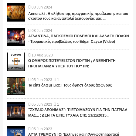
08
Jun
2024
Annunaki : Η αλήθεια της πραγματικής προέλευσης και του
σκοπού τους και αναστολή λειτουργίας μας ....
08
Jun
2024
ΑΤΛΑΝΤΙΔΑ, ΠΑΓΚΟΣΜΙΟΙ ΠΟΛΕΜΟΙ ΚΑΙ ΑΛΛΑΓΗ ΠΟΛΩΝ
- Τρομακτικές προβλέψεις του Edgar Cayce (Video)
13
Aug
2023
Ο ΟΜΗΡΟΣ ΠΙΣΤΕΥΕΙ ΣΤΟΝ ΠΟΥΤΙΝ ; ΑΝΕΞΗΓΗΤΗ
ΠΡΟΠΑΓΑΝΔΑ ΥΠΕΡ ΤΟΥ ΠΟΥΤΙΝ;
05
Jun
2023
1
Τα είπε όλα με μιας ! Τους άφησε όλους άφωνους
05
Jun
2023
1
"ΣΧΕΔΙΟ ΛΕΩΝΙΔΑΣ": ΤΙ ΕΤΟΙΜΑΖΟΥΝ ΓΙΑ ΤΗΝ ΠΑΤΡΙΔΑ
ΜΑΣ... ; ΔΕΝ ΤΑ ΕΙΠΕ ΤΥΧΑΙΑ ΣΤΙΣ 13/11/2015...
05
Jun
2023
ΑΥΤΑ ΤΡΕΜΟΥΝ! Οι Έλληνες και η Άγνωστη Ιερατική