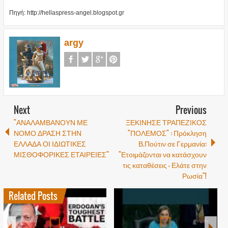
Πηγή: http://hellaspress-angel.blogspot.gr
argy
Next
Previous
"ΑΝΑΛΑΜΒΑΝΟΥΝ ΜΕ
ΞΕΚΙΝΗΣΕ ΤΡΑΠΕΖΙΚΟΣ
ΝΟΜΟ ΔΡΑΣΗ ΣΤΗΝ
"ΠΟΛΕΜΟΣ" : Πρόκληση
ΕΛΛΑΔΑ ΟΙ ΙΔΙΩΤΙΚΕΣ
Β.Πούτιν σε Γερμανία:
ΜΙΣΘΟΦΟΡΙΚΕΣ ΕΤΑΙΡΕΙΕΣ"
"Ετοιμάζονται να κατάσχουν
τις καταθέσεις - Ελάτε στην
Ρωσία"!
Related Posts