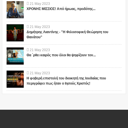
21
May
2023
ΧΡΟΝΗΣ ΜΙΣΣΙΟΣ! Από ήρωας, προδότης...
21
May
2023
Δημήτρης Λιαντίνης - "Η Φιλοσοφική Θεώρηση του
Θανάτου"
21
May
2023
Θα ΄ρθει καιρός που όλοι θα ψηφίζουν τον...
21
May
2023
Η φοβερή επιστολή του διοικητή της Ιουδαίας που
περιγράφει πως ήταν ο Ιησούς Χριστός!