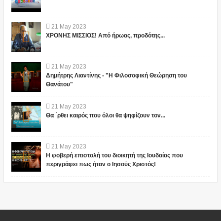
21
May
2023
ΧΡΟΝΗΣ ΜΙΣΣΙΟΣ! Από ήρωας, προδότης...
21
May
2023
Δημήτρης Λιαντίνης - "Η Φιλοσοφική Θεώρηση του
Θανάτου"
21
May
2023
Θα ΄ρθει καιρός που όλοι θα ψηφίζουν τον...
21
May
2023
Η φοβερή επιστολή του διοικητή της Ιουδαίας που
περιγράφει πως ήταν ο Ιησούς Χριστός!