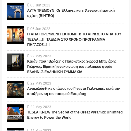
05
Jun
2023
ΑΥΤΑ ΤΡΕΜΟΥΝ! Οι Έλληνες και η Άγνωστη Ιερατική
σχέση!(ΒΙΝΤΕΟ)
05
Jun
2023
Η ΑΠΑΓΟΡΕΥΜΕΝΗ ΕΚΠΟΜΠΗ! ΤΟ ΑΓΝΩΣΤΟ ΑΤΙΑ ΤΟΥ
ΤΕΣΛΑ....!!! ΤΑΞΙΔΙΑ ΣΤΟ ΧΡΟΝΟ-ΠΡΟΓΡΑΜΜΑ
ΠΗΓΑΣΟΣ...!!!
22
May
2023
Καζάνι που “Βράζει” ο Πατριωτικος χώρος! Μπινιάρης
Γιώργος: Ιδρυτική ανακοίνωση του πολιτικού φορέα
ΕΛΛΗΝΙ.Σ-ΕΛΛΗΝΙΚΗ ΣΥΜΜΑΧΙΑ
22
May
2023
Ανακαλύφθηκε ο τάφος του Γίγαντα Γκιλγκαμές μετά την
αποξήρανση του ποταμού Ευφράτη;
22
May
2023
TESLA KNEW The Secret of the Great Pyramid: Unlimited
Energy to Power the World
22
May
2023