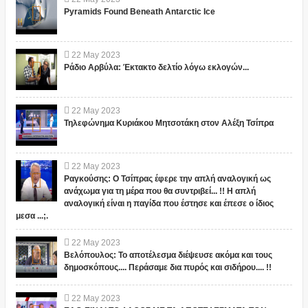
Pyramids Found Beneath Antarctic Ice
22
May
2023
Ράδιο Αρβύλα: Έκτακτο δελτίο λόγω εκλογών...
22
May
2023
Τηλεφώνημα Κυριάκου Μητσοτάκη στον Αλέξη Τσίπρα
22
May
2023
Ραγκούσης: Ο Τσίπρας έφερε την απλή αναλογική ως
ανάχωμα για τη μέρα που θα συντριβεί... !! Η απλή
αναλογική είναι η παγίδα που έστησε και έπεσε ο ίδιος
μεσα ...;.
22
May
2023
Βελόπουλος: Το αποτέλεσμα διέψευσε ακόμα και τους
δημοσκόπους.... Περάσαμε δια πυρός και σιδήρου.... !!
22
May
2023