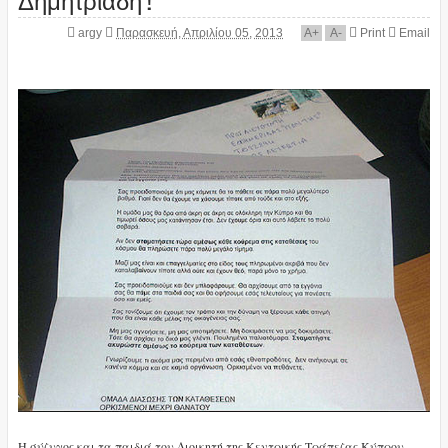
argy
Παρασκευή, Απριλίου 05, 2013
A
+
A
-
Print
Email
H σύζυγος και τα παιδιά του Διοικητή της Κεντρικής Τράπεζας Κύπρου