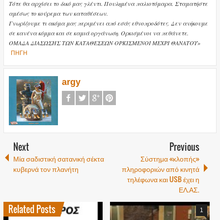
Τότε θα αρχίσει το δικό μας γλέντι. Πουλημένα παλιοτόμαρα. Σταματήστε
αμέσως το κούρεμα των καταθέσεων.
Γνωρίζουμε τι ακόμα μας περιμένει από εσάς εθνοπροδότες. Δεν ανήκουμε
σε κανένα κόμμα και σε καμιά οργάνωση. Ορκισμένοι να πεθάνετε.
ΟΜΑΔΑ ΔΙΑΣΩΣΗΣ ΤΩΝ ΚΑΤΑΘΕΣΕΩΝ
ΟΡΚΙΣΜΕΝΟΙ ΜΕΧΡΙ ΘΑΝΑΤΟΥ»
ΠΗΓΗ
argy
Next
Previous
Μία σαδιστική σατανική σέκτα
Σύστημα «κλοπής»
κυβερνά τον πλανήτη
πληροφοριών από κινητά
τηλέφωνα και USB έχει η
ΕΛ.ΑΣ.
Related Posts
1