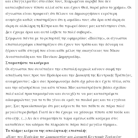
και επαγγελματίες στο είδος τους, πληρωμένοι ακριβά που δεν
καταλαβαίνουν τίποτε αλλά ούτε και έχουν Θεό, παρά μόνο το χρήμα». Οι
άγνωστοι είναι προφανές ότι θέλουν να δημιουργήσουν ευρύτερη
ανησυχία καθώς υποστηρίζουν ότι η «ομάδα» τους «θα δρα από άκρη σε
άκρη σε ολόκληρη τη Κϋπρο και θα τιμωρεί όσους μας κατάντησαν έτσι.
Δεν έχουμε όρια και αυτό λάβετε το πολύ σοβαρά».
Σύμφωνα πάντα με το ρεπορτάζ της εφημερίδας «Πολίτης», οι άγνωστοι
επιστολογράφοι υποστηρίζουν ότι έχουν τον τρόπο και την δύναμη να
ξέρουν κάθε στιγμή που είναι κάθε μέλος της οικογένειας του Νίκου
Αναστασιάδη και του Πανίκου Δημητριάδη».
Σταματήστε το κούρεμα
Οι άγνωστοι που συνέταξαν την επιστολή αρχικώς κάνουν σαφή την
απαξίωση τους προς τον Πρόεδρο και την Διοικητή της Κεντρικής Τράπεζας,
αναφέροντας: «Δεν σας προσφωνούμε διότι όχι μόνο δεν έχετε τίτλο, ούτε
και την αξιοπρέπεια για κάτι τέτοιο. Μας καταστρέψατε βάσει σχεδίου
πολύ καλά προετοιμασμένου και συνεχίζετε να μας καταστρέφετε
αδιαφορώντας για το τι θα γίνει σε εμάς τα παιδιά μας και τα εγγόνια
μας. Σας προειδοποιούμε ότι μας κάμνετε θα τον πάθετε σε πάρα πολύ
μεγαλύτερο βαθμό. Γιατί δεν θα έχουμε να χάσουμε τίποτε από τούδε και
στο εξής. (...) Αν δεν σταματήσετε τώρα αμέσως κάθε κούρεμα στις
καταθέσεις του κόσμου θα πληρώσετε πάρα πολύ μεγάλο τίμημα».
Το πλήρες κείμενο της απειλητικής επιστολής
«Προς τον Πρόεδρο της Δημοκρατίας και Διοικητή Κεντρικής Τράπεζας