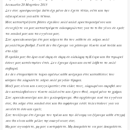
Λευκωσία 20 Μαρτίου 2013
Δεν σας προσφωνούμε διότι όχι μόνο δεν έχετε τίτλο, ούτε και την
αξιοπρέπεια για κάτι τέτοιο.
Μας καταστρέψατε βάσει σχεδίου πολύ καλά προετοιμασμένου και
συνεχίζετε να μας καταστρέφετε αδιαφορώντας για το τι θα γίνει σε εμάς
τα παιδιά μας και τα εγγόνια μας.
Σας προειδοποιούμε ότι μας κάμνετε θα τον πάθετε σε πάρα πολύ
μεγαλύτερο βαθμό. Γιατί δεν θα έχουμε να χάσουμε τίποτε από τούδε και
στο εξής
Η ομάδα μας θα δρα από άκρη σε άκρη σε ολόκληρη τη Κύπρο και θα τιμωρεί
όσους μας κατάντησαν έτσι. Δεν έχουμε όρια και αυτό λάβετε το πολύ
σοβαρά.
Αν δεν σταματήσετε τώρα αμέσως κάθε κούρεμα στις καταθέσεις του
κόσμου θα πληρώσετε πάρα πολύ μεγάλο τίμημα.
Μαζί μας είναι και επαγγελματίες στο είδος τους, πληρωμένοι ακριβά που
δεν καταλαβαίνουν τίποτε αλλά ούτε και έχουν Θεό, παρά μόνο το χρήμα.
Σας προειδοποιούμε και δεν μπλοφάρουμε. Θα αρχίσουμε από τα εγγόνια
σας, θα πάμε στα παιδιά σας και θα αφήσουμε εσάς τελευταίους για να
πονέσετε όσο και εμείς.
Σας τονίζουμε ότι έχουμε τον τρόπο και την δύναμη να ξέρουμε κάθε στιγμή
που θα είναι κάθε μέλος της οικογένειας σας.
Μη μας αγνοήσετε, μη μας υποτιμήσετε. Μη δοκιμάσετε να μας δοκιμάσετε.