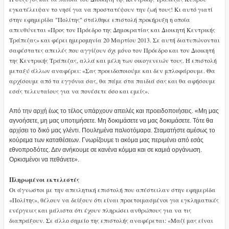
εγκατέλειψαν το νησί για να προστατέψουν την ζωή τους! Κι αυτό γιατί
στην εφημερίδα "Πολίτης" στάλθηκε επιστολή προκήρυξη η οποία
απευθύνεται «Προς τον Πρόεδρο της Δημοκρατίας και Διοικητή Κεντρικής
Τράπεζας» και
φέρει ημερομηνία 20 Μαρτίου 2013. Σε αυτή διατυπώνονται
σαφέστατες απειλές που αγγίζουν όχι μόνο τον Πρόεδρο και τον Διοικητή
της Κεντρικής Τράπεζας, αλλά και μέλη των οικογενειών τους. Η επιστολή
μεταξύ άλλων αναφέρει: «Σας προειδοποιούμε και δεν μπλοφάρουμε. Θα
αρχίσουμε από τα εγγόνια σας, θα πάμε στα παιδιά σας και θα αφήσουμε
εσάς τελευταίους για να πονέσετε όσο και εμείς».
Από την αρχή έως το τέλος υπάρχουν απειλές και προειδοποιήσεις. «Μη μας
αγνοήσετε, μη μας υποτιμήσετε. Μη δοκιμάσετε να μας δοκιμάσετε. Τότε θα
αρχίσει το δικό μας γλέντι. Πουλημένα παλιοτόμαρα. Σταματήστε αμέσως το
κούρεμα των καταθέσεων. Γνωρίζουμε τι ακόμα μας περιμένει από εσάς
εθνοπροδότες. Δεν ανήκουμε σε κανένα κόμμα και σε καμιά οργάνωση.
Ορκισμένοι να πεθάνετε».
Πληρωμένοι εκτελεστές
Οι άγνωστοι με την απειλητική επιστολή που απέστειλαν στην εφημερίδα
«Πολίτης», θέλουν να δείξουν ότι είναι προετοιμασμένοι για εγκληματικές
ενέργειες και μάλιστα ότι έχουν πληρώσει ανθρώπους για να τις
διαπράξουν. Σε άλλο σημείο της επιστολής αναφέρεται: «Μαζί μας είναι