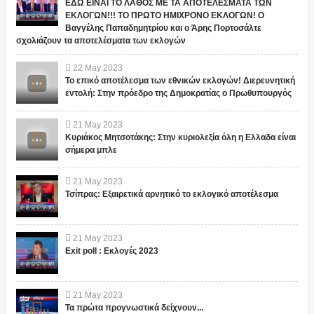
ΕΔΩ ΕΙΝΑΙ ΤΟ ΛΑΘΟΣ ΜΕ ΤΑ ΑΠΟΤΕΛΕΣΜΑΤΑ ΤΩΝ
ΕΚΛΟΓΩΝ!!! ΤΟ ΠΡΩΤΟ ΗΜΙΧΡΟΝΟ ΕΚΛΟΓΩΝ! Ο
Βαγγέλης Παπαδημητρίου και ο Άρης Πορτοσάλτε
σχολιάζουν τα αποτελέσματα των εκλογών
22
May
2023
Το επικό αποτέλεσμα των εθνικών εκλογών! Διερευνητική
εντολή: Στην πρόεδρο της Δημοκρατίας ο Πρωθυπουργός
21
May
2023
Κυριάκος Μητσοτάκης: Στην κυριολεξία όλη η Ελλαδα είναι
σήμερα μπλε
21
May
2023
Τσίπρας: Εξαιρετικά αρνητικό το εκλογικό αποτέλεσμα
21
May
2023
Exit poll : Εκλογές 2023
21
May
2023
Τα πρώτα προγνωστικά δείχνουν...