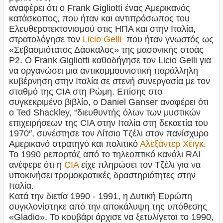
αναφέρει ότι ο Frank Gigliotti ένας Αμερικανός
κατάσκοπος, που ήταν και αντιπρόσωπος του
Ελευθεροτεκτονισμού στις ΗΠΑ και στην Ιταλία,
στρατολόγησε τον
Licio Gelli
που ήταν γνωστός ως
«Σεβασμιότατος Δάσκαλος» της μασονικής στοάς
P2. Ο
Frank Gigliotti
καθοδήγησε τον
Licio Gelli
για
να οργανώσει μια αντικομμουνιστική παράλληλη
κυβέρνηση στην Ιταλία σε στενή συνεργασία με τον
σταθμό της CIA στη Ρώμη. Επίσης στο
συγκεκριμένο βιβλίο, ο Daniel Ganser αναφέρει ότι
ο Ted Shackley, “διευθυντής όλων των μυστικών
επιχειρήσεων της CIA στην Ιταλία στη δεκαετία του
1970″, συνέστησε τον Λίτσιο Τζέλι στον πανίσχυρο
Αμερικανό στρατηγό και πολιτικό
Αλεξάντερ Χέιγκ.
Το 1990 ρεπορτάζ από το τηλεοπτικό κανάλι RAI
ανέφερε ότι η
CIA
είχε πληρώσει τον Τζέλι για να
υποκινήσει τρομοκρατικές δραστηριότητες στην
Ιταλία.
Κατά την διετία 1990 - 1991, η Δυτική Ευρώπη
συγκλονίστηκε από την αποκάλυψη της υπόθεσης
«Gladio». Το κουβάρι άρχισε να ξετυλίγεται το 1990,