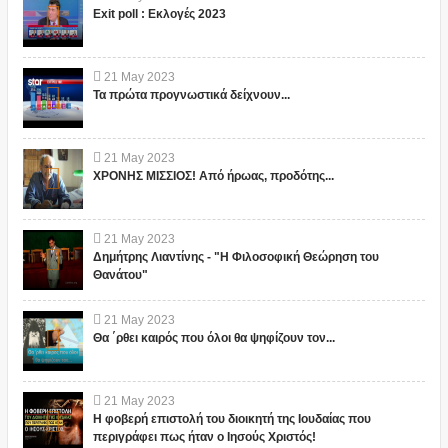
Exit poll : Εκλογές 2023
21
May
2023
Τα πρώτα προγνωστικά δείχνουν...
21
May
2023
ΧΡΟΝΗΣ ΜΙΣΣΙΟΣ! Από ήρωας, προδότης...
21
May
2023
Δημήτρης Λιαντίνης - "Η Φιλοσοφική Θεώρηση του
Θανάτου"
21
May
2023
Θα ΄ρθει καιρός που όλοι θα ψηφίζουν τον...
21
May
2023
Η φοβερή επιστολή του διοικητή της Ιουδαίας που
περιγράφει πως ήταν ο Ιησούς Χριστός!