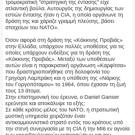
τρομοκρατική "στρατηγική της έντασης" είχε
ατλαντική βούλα. Αυτουργός της δημιουργίας των
εστιών έντασης ήταν η CIA, η οποία οργάνωνε τη
δράση της και χάραζε γραμμή πλεύσης, βάσει
στοιχείων του ΝΑΤΟ».
Όσον αφορά στη δράση της «Κόκκινης Προβιάς»
στην Ελλάδα, υπάρχουν πολλές υποθέσεις για τις
οποίες υπάρχουν ενδείξεις για τη δράση της
«Κόκκινης Προβιάς». Μεταξύ των υποθέσεων
αυτών είναι η παρακρατική οργάνωση «Καρφίτσα»
που δραστηριοποιήθηκε στη δολοφονία του
Γρηγόρη Λαμπράκη και η υπόθεση της «Νάρκης
του Γοργοπόταμου» το 1964, όπου έχασαν τη ζωή
τους 13 άτομα.
Στην επιστημονική του έρευνα, ο Daniel Ganser
ερεύνησε και αποκάλυψε τα εξής:
Σε κάθε κράτος-μέλος του ΝΑΤΟ, η στρατιωτική
μυστική υπηρεσία χειριζόταν έναν
αντικομμουνιστικό στρατό εντός του κράτους υπό
την στενή συνεργασία με τη CIA ή την MI6 εν αγνοία