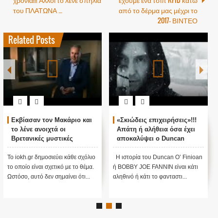
του ΠΛΑΤΩΝΑ …
από το δέρμα μας μέχρι το
2017- ΒΙΝΤΕΟ
Related Posts
Εκβίασαν τον Μακάριο και
«Σκιώδεις επιχειρήσεις»!!!
το λένε ανοιχτά οι
Απάτη ή αλήθεια όσα έχει
Βρετανικές μυστικές
αποκαλύψει ο Duncan
υπηρεσίες...
O’Finioan ;;;
Το iokh.gr δημοσιεύει κάθε σχόλιο
Η ιστορία του Duncan O’ Finioan
το οποίο είναι σχετικό με το θέμα.
ή BOBBY JOE FANNIN είναι κάτι
Ωστόσο, αυτό δεν σημαίνει ότι...
αληθινό ή κάτι το φανταστι...