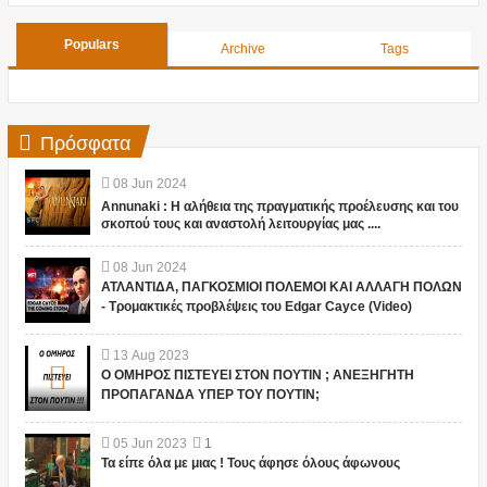
Populars
Archive
Tags
Πρόσφατα
08
Jun
2024
Annunaki : Η αλήθεια της πραγματικής προέλευσης και του
σκοπού τους και αναστολή λειτουργίας μας ....
08
Jun
2024
ΑΤΛΑΝΤΙΔΑ, ΠΑΓΚΟΣΜΙΟΙ ΠΟΛΕΜΟΙ ΚΑΙ ΑΛΛΑΓΗ ΠΟΛΩΝ
- Τρομακτικές προβλέψεις του Edgar Cayce (Video)
13
Aug
2023
Ο ΟΜΗΡΟΣ ΠΙΣΤΕΥΕΙ ΣΤΟΝ ΠΟΥΤΙΝ ; ΑΝΕΞΗΓΗΤΗ
ΠΡΟΠΑΓΑΝΔΑ ΥΠΕΡ ΤΟΥ ΠΟΥΤΙΝ;
05
Jun
2023
1
Τα είπε όλα με μιας ! Τους άφησε όλους άφωνους