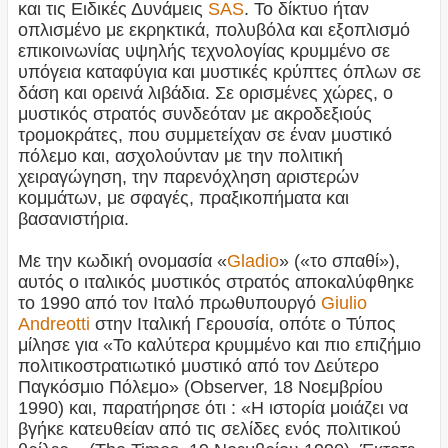
και τις Ειδικές Δυνάμεις
SAS
. Το δίκτυο ήταν
οπλισμένο με εκρηκτικά, πολυβόλα και εξοπλισμό
επικοινωνίας υψηλής τεχνολογίας κρυμμένο σε
υπόγεια καταφύγια και μυστικές κρύπτες όπλων σε
δάση και ορεινά λιβάδια. Σε ορισμένες χώρες, ο
μυστικός στρατός συνδεόταν με ακροδεξιούς
τρομοκράτες, που συμμετείχαν σε έναν μυστικό
πόλεμο και, ασχολούνταν με την πολιτική
χειραγώγηση, την παρενόχληση αριστερών
κομμάτων, με σφαγές, πραξικοπήματα και
βασανιστήρια.
Με την κωδική ονομασία «
Gladio
» («το σπαθί»),
αυτός ο ιταλικός μυστικός στρατός αποκαλύφθηκε
το 1990 από τον Ιταλό πρωθυπουργό
Giulio
Andreotti
στην Ιταλική Γερουσία, οπότε ο Τύπος
μίλησε για «Το καλύτερα κρυμμένο και πιο επιζήμιο
πολιτικοστρατιωτικό μυστικό από τον Δεύτερο
Παγκόσμιο Πόλεμο» (Observer, 18 Νοεμβρίου
1990) και, παρατήρησε ότι : «Η ιστορία μοιάζει να
βγήκε κατευθείαν από τις σελίδες ενός πολιτικού