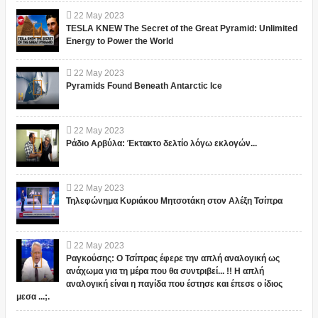
22
May
2023
TESLA KNEW The Secret of the Great Pyramid: Unlimited
Energy to Power the World
22
May
2023
Pyramids Found Beneath Antarctic Ice
22
May
2023
Ράδιο Αρβύλα: Έκτακτο δελτίο λόγω εκλογών...
22
May
2023
Τηλεφώνημα Κυριάκου Μητσοτάκη στον Αλέξη Τσίπρα
22
May
2023
Ραγκούσης: Ο Τσίπρας έφερε την απλή αναλογική ως
ανάχωμα για τη μέρα που θα συντριβεί... !! Η απλή
αναλογική είναι η παγίδα που έστησε και έπεσε ο ίδιος
μεσα ...;.