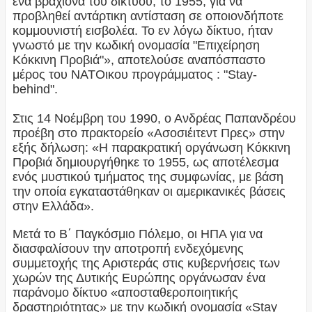
ένα βραχίονα του δικτύου, το 1955, για να
προβληθεί αντάρτικη αντίσταση σε οποιονδήποτε
κομμουνιστή εισβολέα. Το εν λόγω δίκτυο, ήταν
γνωστό με την κωδική ονομασία "Επιχείρηση
Κόκκινη Προβιά"», αποτελούσε αναπόσπαστο
μέρος του ΝΑΤΟικου προγράμματος : "Stay-
behind".
Στις 14 Νοέμβρη του 1990, ο Ανδρέας Παπανδρέου
προέβη στο πρακτορείο «Ασοσιέιτεντ Πρες» στην
εξής δήλωση: «Η παρακρατική οργάνωση Κόκκινη
Προβιά δημιουργήθηκε το 1955, ως αποτέλεσμα
ενός μυστικού τμήματος της συμφωνίας, με βάση
την οποία εγκαταστάθηκαν οι αμερικανικές βάσεις
στην Ελλάδα».
Μετά το Β΄ Παγκόσμιο Πόλεμο, οι ΗΠΑ για να
διασφαλίσουν την αποτροπή ενδεχόμενης
συμμετοχής της Αριστεράς στις κυβερνήσεις των
χωρών της Δυτικής Ευρώπης οργάνωσαν ένα
παράνομο δίκτυο «αποσταθεροποιητικής
δραστηριότητας» με την κωδική ονομασία «Stay