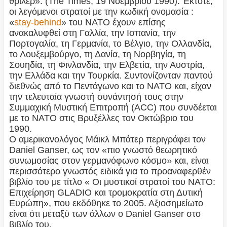
θρίλερ». (The Times, 19 Νοεμβρίου 1990). Έκτοτε,
οι λεγόμενοι στρατοί με την κωδική ονομασία :
«
stay-behind
» του ΝΑΤΟ έχουν επίσης
ανακαλυφθεί στη Γαλλία, την Ισπανία, την
Πορτογαλία, τη Γερμανία, το Βέλγιο, την Ολλανδία,
το Λουξεμβούργο, τη Δανία, τη Νορβηγία, τη
Σουηδία, τη Φινλανδία, την Ελβετία, την Αυστρία,
την Ελλάδα και την Τουρκία. Συντονίζονταν παντού
διεθνώς από το Πεντάγωνο και το ΝΑΤΟ και, είχαν
την τελευταία γνωστή συνάντησή τους στην
Συμμαχική Μυστική Επιτροπή (ACC) που συνδέεται
με το ΝΑΤΟ στις Βρυξέλλες τον Οκτώβριο του
1990.
Ο αμερικανολόγος Μάικλ Μπάτερ περιγράφει τον
Daniel Ganser, ως τον «πιο γνωστό θεωρητικό
συνωμοσίας στον γερμανόφωνο κόσμο» και, είναι
περισσότερο γνωστός ειδικά για το προαναφερθέν
βιβλίο του με τίτλο « Οι μυστικοί στρατοί του ΝΑΤΟ:
Επιχείρηση GLADIO και τρομοκρατία στη Δυτική
Ευρώπη», που εκδόθηκε το 2005. Αξιοσημείωτο
είναι ότι μεταξύ των άλλων ο Daniel Ganser στο
βιβλίο του,