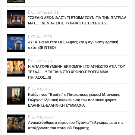
05
Jun
2023
1
"ΣΧΕΔΙΟ ΛΕΩΝΙΔΑΣ": ΤΙ ΕΤΟΙΜΑΖΟΥΝ ΓΙΑ ΤΗΝ ΠΑΤΡΙΔΑ
ΜΑΣ... ; ΔΕΝ ΤΑ ΕΙΠΕ ΤΥΧΑΙΑ ΣΤΙΣ 13/11/2015...
05
Jun
2023
ΑΥΤΑ ΤΡΕΜΟΥΝ! Οι Έλληνες και η Άγνωστη Ιερατική
σχέση!(ΒΙΝΤΕΟ)
05
Jun
2023
Η ΑΠΑΓΟΡΕΥΜΕΝΗ ΕΚΠΟΜΠΗ! ΤΟ ΑΓΝΩΣΤΟ ΑΤΙΑ ΤΟΥ
ΤΕΣΛΑ....!!! ΤΑΞΙΔΙΑ ΣΤΟ ΧΡΟΝΟ-ΠΡΟΓΡΑΜΜΑ
ΠΗΓΑΣΟΣ...!!!
22
May
2023
Καζάνι που “Βράζει” ο Πατριωτικος χώρος! Μπινιάρης
Γιώργος: Ιδρυτική ανακοίνωση του πολιτικού φορέα
ΕΛΛΗΝΙ.Σ-ΕΛΛΗΝΙΚΗ ΣΥΜΜΑΧΙΑ
22
May
2023
Ανακαλύφθηκε ο τάφος του Γίγαντα Γκιλγκαμές μετά την
αποξήρανση του ποταμού Ευφράτη;