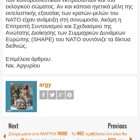
των κοινοβουλευτικών εκπροσώπων και του
εκλογικού σώματος. Αν και κάποια ηγετικά μέλη της
εκτελεστικής εξουσίας των κρατών-μελών του
ΝΑΤΟ είχαν ανάμειξη στη συνωμοσία. Ακόμη η
Επιτροπή Συντονισμού και Σχεδιασμού της
Ανώτατης Διοίκησης των Συμμαχικών Δυνάμεων
Ευρώπης (SHAPE) του ΝΑΤΟ συντόνιζε τα δίκτυα
διεθνώς.
Επιμέλεια άρθρου:
Νικ. Αργυρίου
argy
Next
Previous
Ζούμε μέσα στο ΜΑΤΡΙΧ 14000
Το NBC πρoβλέπει ότι όλοι θα
χρόνια!!! Άλλοι το λένε σπηλιά
έχουμε ένα τσιπ RFID κάτω