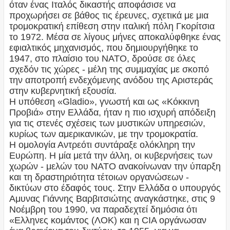
όταν ένας Ιταλός δικαστής αποφάσισε να
προχωρήσει σε βάθος τις έρευνες, σχετικά με μια
τρομοκρατική επίθεση στην ιταλική πόλη Γκορίτσια
το 1972. Μέσα σε λίγους μήνες αποκαλύφθηκε ένας
εφιαλτικός μηχανισμός, που δημιουργήθηκε το
1947, στο πλαίσιο του ΝΑΤΟ, δρούσε σε όλες
σχεδόν τις χώρες - μέλη της συμμαχίας με σκοπό
την αποτροπή ενδεχόμενης ανόδου της Αριστεράς
στην κυβερνητική εξουσία.
Η υπόθεση «Gladio», γνωστή και ως «Κόκκινη
Προβιά» στην Ελλάδα, ήταν η πιο ισχυρή απόδειξη
για τις στενές σχέσεις των μυστικών υπηρεσιών,
κυρίως των αμερικανικών, με την τρομοκρατία.
Η ομολογία Αντρεότι συντάραξε ολόκληρη την
Ευρώπη. Η μία μετά την άλλη, οι κυβερνήσεις των
χωρών - μελών του ΝΑΤΟ ανακοίνωναν την ύπαρξη
και τη δραστηριότητα τέτοιων οργανώσεων -
δικτύων στο έδαφός τους. Στην Ελλάδα ο υπουργός
Αμυνας Γιάννης Βαρβιτσιώτης αναγκάστηκε, στις 9
Νοέμβρη του 1990, να παραδεχτεί δημόσια ότι
«Ελληνες κομάντος (ΛΟΚ) και η CIA οργάνωσαν