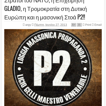
GLADIO, η Τρομοκρατία στη Δυτική
Ευρώπη και η μασονική Στοά P2!!
argy
Πέμπτη, Ιουνίου 27, 2013
A
+
A
-
Print
Email