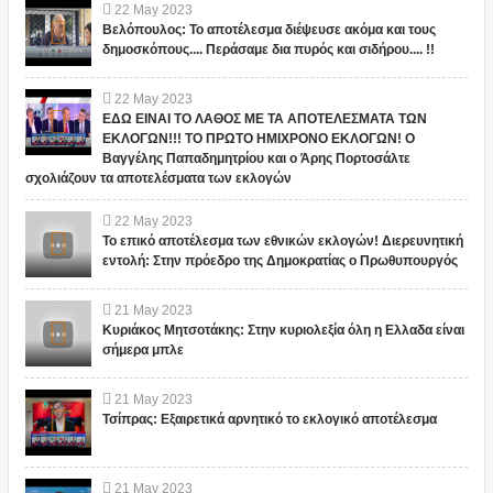
22
May
2023
Βελόπουλος: Το αποτέλεσμα διέψευσε ακόμα και τους
δημοσκόπους.... Περάσαμε δια πυρός και σιδήρου.... !!
22
May
2023
ΕΔΩ ΕΙΝΑΙ ΤΟ ΛΑΘΟΣ ΜΕ ΤΑ ΑΠΟΤΕΛΕΣΜΑΤΑ ΤΩΝ
ΕΚΛΟΓΩΝ!!! ΤΟ ΠΡΩΤΟ ΗΜΙΧΡΟΝΟ ΕΚΛΟΓΩΝ! Ο
Βαγγέλης Παπαδημητρίου και ο Άρης Πορτοσάλτε
σχολιάζουν τα αποτελέσματα των εκλογών
22
May
2023
Το επικό αποτέλεσμα των εθνικών εκλογών! Διερευνητική
εντολή: Στην πρόεδρο της Δημοκρατίας ο Πρωθυπουργός
21
May
2023
Κυριάκος Μητσοτάκης: Στην κυριολεξία όλη η Ελλαδα είναι
σήμερα μπλε
21
May
2023
Τσίπρας: Εξαιρετικά αρνητικό το εκλογικό αποτέλεσμα
21
May
2023