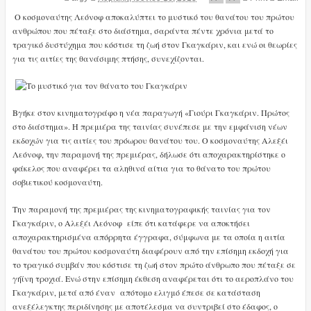
Ο κοσμοναύτης Λεόνοφ αποκαλύπτει το μυστικό του θανάτου του πρώτου
ανθρώπου που πέταξε στο διάστημα, σαράντα πέντε χρόνια μετά το
τραγικό δυστύχημα που κόστισε τη ζωή στον Γκαγκάριν, και ενώ οι θεωρίες
για τις αιτίες της θανάσιμης πτήσης, συνεχίζονται.
Βγήκε στον κινηματογράφο η νέα παραγωγή «Γιούρι Γκαγκάριν. Πρώτος
στο διάστημα». Η πρεμιέρα της ταινίας συνέπεσε με την εμφάνιση νέων
εκδοχών για τις αιτίες του πρόωρου θανάτου του. Ο κοσμοναύτης Αλεξέι
Λεόνοφ, την παραμονή της πρεμιέρας, δήλωσε ότι αποχαρακτηρίστηκε ο
φάκελος που αναφέρει τα αληθινά αίτια για το θάνατο του πρώτου
σοβιετικού κοσμοναύτη.
Την παραμονή της πρεμιέρας της κινηματογραφικής ταινίας για τον
Γκαγκάριν, ο Αλεξέι Λεόνοφ είπε ότι κατάφερε να αποκτήσει
αποχαρακτηρισμένα απόρρητα έγγραφα, σύμφωνα με τα οποία η αιτία
θανάτου του πρώτου κοσμοναύτη διαφέρουν από την επίσημη εκδοχή για
το τραγικό συμβάν που κόστισε τη ζωή στον πρώτο άνθρωπο που πέταξε σε
γήϊνη τροχιά. Ενώ στην επίσημη έκθεση αναφέρεται ότι το αεροπλάνο του
Γκαγκάριν, μετά από έναν απότομο ελιγμό έπεσε σε κατάσταση
ανεξέλεγκτης περιδίνησης με αποτέλεσμα να συντριβεί στο έδαφος, ο