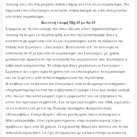
Λεόνοφ λέει, ότι στη μοιραία πτήση υπήρχε και ένα άλλο αεροσκάφος. Να
σημειωθεί ότι ο Γκαγκάριν εκτελούσε πτήση δοκιμής σε υπό επεξεργασία
νέο τύπου αεροσκάφος.
Κοντινή επαφή
Mig
-15 με
Su
-15
Σύμφωνα με τη νέα εκδοχή, που όπως δήλωσε στους δημοσιογράφους ο
Λεόνοφ τη θεωρεί ως τη μόνη ορθή, η αιτία της καταστροφής ήταν η
αναπάντεχη εμφάνιση ενός άλλου αεροσκάφους κατά τη διάρκεια της
πτήσης των Σεριόγκιν – Γκαγκάριν. Βγαίνοντας απ’ τα σύννεφα σε
απόσταση 10-15 μέτρα από το αεροσκάφος του Γκαγκάριν, με χρήση
μετάκαυσης προκάλεσε την ανατροπή του αεροπλάνου που πιλοτάριζε ο
σοβιετικός κοσμοναύτης. Το υψόμετρο ήταν χαμηλό και οι Γκαγκάριν –
Σεριόγκιν δεν είχαν αρκετό χρόνο για να επαναφέρουν το αεροσκάφος
και να ξεφύγουν από το θανατηφόρο κλοιό της περιδίνησης.
Η αλήθεια για το θάνατο του Γκαγκάριν, από το θεωρούμενο απόρρητο -
αποχαρακτηρισμένο από την κυβέρνηση έγγραφο, είναι μια ακόμα εκδοχή
στις πολλές που κατά καιρούς έχουν εμφανιστεί για να εξηγήσουν τα
αίτια του τραγικού συμβάντος. Για το τραγικό συμβάν του 1968, σχολιάζει
το αντεπιστέλλον μέλος της Ρωσικής Ακαδημίας Κοσμοναυτικής
«Τσιολκόβσκι», Γιούρι Καράς: «Είναι μια θεωρία, που ο Λεόνοφ και ο
Μπελοτσερκόσβκι, ένας εμπειρογνώμονας στην αεροδυναμική, είχαν
προβάλλει πριν από 20 χρόνια. Ο σχεδιαστής Μικογιάν πίστευε ότι το πιο
πιθανό σενάριο ήταν να έχει συγκρουστεί με κάποια ιπτάμενη συσκευή.