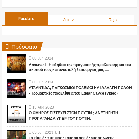
Populars
Archive
Tags
Πρόσφατα
08
Jun
2024
Annunaki : Η αλήθεια της πραγματικής προέλευσης και του
σκοπού τους και αναστολή λειτουργίας μας ....
08
Jun
2024
ΑΤΛΑΝΤΙΔΑ, ΠΑΓΚΟΣΜΙΟΙ ΠΟΛΕΜΟΙ ΚΑΙ ΑΛΛΑΓΗ ΠΟΛΩΝ
- Τρομακτικές προβλέψεις του Edgar Cayce (Video)
13
Aug
2023
Ο ΟΜΗΡΟΣ ΠΙΣΤΕΥΕΙ ΣΤΟΝ ΠΟΥΤΙΝ ; ΑΝΕΞΗΓΗΤΗ
ΠΡΟΠΑΓΑΝΔΑ ΥΠΕΡ ΤΟΥ ΠΟΥΤΙΝ;
05
Jun
2023
1
Τα είπε όλα με μιας ! Τους άφησε όλους άφωνους