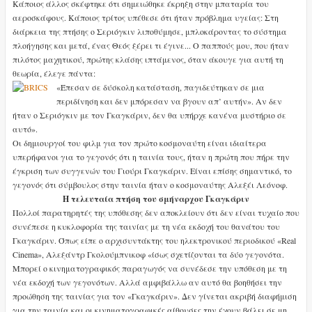
Κάποιος άλλος σκέφτηκε ότι σημειώθηκε έκρηξη στην μπαταρία του
αεροσκάφους. Κάποιος τρίτος υπέθεσε ότι ήταν πρόβλημα υγείας: Στη
διάρκεια της πτήσης ο Σεριόγκιν λιποθύμησε, μπλοκάροντας το σύστημα
πλοήγησης και μετά, ένας Θεός ξέρει τι έγινε... Ο παππούς μου, που ήταν
πιλότος μαχητικού, πρώτης κλάσης ιπτάμενος, όταν άκουγε για αυτή τη
θεωρία, έλεγε πάντα:
«Έπεσαν σε δύσκολη κατάσταση, παγιδεύτηκαν σε μια
περιδίνηση και δεν μπόρεσαν να βγουν απ’ αυτήν». Αν δεν
ήταν ο Σεριόγκιν με τον Γκαγκάριν, δεν θα υπήρχε κανένα μυστήριο σε
αυτό».
Οι δημιουργοί του φιλμ για τον πρώτο κοσμοναύτη είναι ιδιαίτερα
υπερήφανοι για το γεγονός ότι η ταινία τους, ήταν η πρώτη που πήρε την
έγκριση των συγγενών του Γιούρι Γκαγκάριν. Είναι επίσης σημαντικό, το
γεγονός ότι σύμβουλος στην ταινία ήταν ο κοσμοναύτης Αλεξέι Λεόνοφ.
Η τελευταία πτήση του σμήναρχου Γκαγκάριν
Πολλοί παρατηρητές της υπόθεσης δεν αποκλείουν ότι δεν είναι τυχαίο που
συνέπεσε η κυκλοφορία της ταινίας με τη νέα εκδοχή του θανάτου του
Γκαγκάριν. Όπως είπε ο αρχισυντάκτης του ηλεκτρονικού περιοδικού «Real
Cinema», Αλεξάντρ Γκολούμπνικοφ «ίσως σχετίζονται τα δύο γεγονότα.
Μπορεί ο κινηματογραφικός παραγωγός να συνέδεσε την υπόθεση με τη
νέα εκδοχή των γεγονότων. Αλλά αμφιβάλλω αν αυτό θα βοηθήσει την
προώθηση της ταινίας για τον «Γκαγκάριν». Δεν γίνεται ακριβή διαφήμιση
για την ταινία και οι κινηματογραφικές αίθουσες την έχουν βάλει σε μη