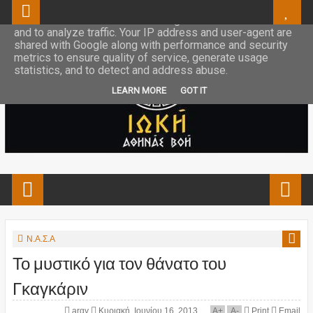
This site uses cookies from Google to deliver its services
and to analyze traffic. Your IP address and user-agent are
shared with Google along with performance and security
metrics to ensure quality of service, generate usage
statistics, and to detect and address abuse.
LEARN MORE
GOT IT
Ν.Α.Σ.Α
Το μυστικό για τον θάνατο του
Γκαγκάριν
argy
Κυριακή, Ιουνίου 16, 2013
A
+
A
-
Print
Email