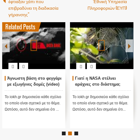
έφτιαξαν χάπι που
Έθνική Υπηρεσία
επιβραδύνει τη διαδικασία
Πληροφοριών (ΕΥΠ)
γήρανσης"
Related Posts
Άγνωστη βάση στο φεγγάρι
Γιατί η NASA στέλνει
με εξωγήινες δομές (video)
αράχνες στο διάστημα;
Το iokh.gr δημοσιεύει κάθε σχόλιο
Το iokh.gr δημοσιεύει κάθε σχόλιο
το οποίο είναι σχετικό με το θέμα.
το οποίο είναι σχετικό με το θέμα.
Ωστόσο, αυτό δεν σημαίνει ότι ...
Ωστόσο, αυτό δεν σημαίνει ότι...