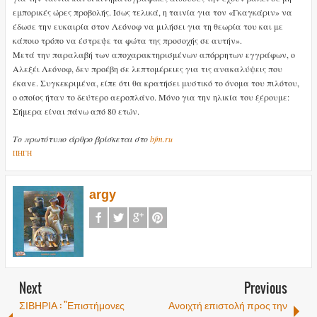
εμπορικές ώρες προβολής. Ίσως τελικά, η ταινία για τον «Γκαγκάριν» να
έδωσε την ευκαιρία στον Λεόνοφ να μιλήσει για τη θεωρία του και με
κάποιο τρόπο να έστρεψε τα φώτα της προσοχής σε αυτήν».
Μετά την παραλαβή των αποχαρακτηρισμένων απόρρητων εγγράφων, ο
Αλεξέι Λεόνοφ, δεν προέβη σε λεπτομέρειες για τις ανακαλύψεις που
έκανε. Συγκεκριμένα, είπε ότι θα κρατήσει μυστικό το όνομα του πιλότου,
ο οποίος ήταν το δεύτερο αεροπλάνο. Μόνο για την ηλικία του ξέρουμε:
Σήμερα είναι πάνω από 80 ετών.
Το πρωτότυπο άρθρο βρίσκεται στο
bfm.ru
ΠΗΓΗ
argy
Next
Previous
ΣΙΒΗΡΙΑ : "Επιστήμονες
Ανοιχτή επιστολή προς την