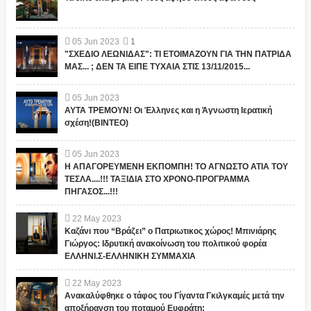
05
Jun
2023
1
"ΣΧΕΔΙΟ ΛΕΩΝΙΔΑΣ": ΤΙ ΕΤΟΙΜΑΖΟΥΝ ΓΙΑ ΤΗΝ ΠΑΤΡΙΔΑ
ΜΑΣ... ; ΔΕΝ ΤΑ ΕΙΠΕ ΤΥΧΑΙΑ ΣΤΙΣ 13/11/2015...
05
Jun
2023
ΑΥΤΑ ΤΡΕΜΟΥΝ! Οι Έλληνες και η Άγνωστη Ιερατική
σχέση!(ΒΙΝΤΕΟ)
05
Jun
2023
Η ΑΠΑΓΟΡΕΥΜΕΝΗ ΕΚΠΟΜΠΗ! ΤΟ ΑΓΝΩΣΤΟ ΑΤΙΑ ΤΟΥ
ΤΕΣΛΑ....!!! ΤΑΞΙΔΙΑ ΣΤΟ ΧΡΟΝΟ-ΠΡΟΓΡΑΜΜΑ
ΠΗΓΑΣΟΣ...!!!
22
May
2023
Καζάνι που “Βράζει” ο Πατριωτικος χώρος! Μπινιάρης
Γιώργος: Ιδρυτική ανακοίνωση του πολιτικού φορέα
ΕΛΛΗΝΙ.Σ-ΕΛΛΗΝΙΚΗ ΣΥΜΜΑΧΙΑ
22
May
2023
Ανακαλύφθηκε ο τάφος του Γίγαντα Γκιλγκαμές μετά την
αποξήρανση του ποταμού Ευφράτη;