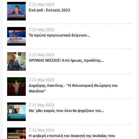
21
May
2023
Exit poll : Εκλογές 2023
21
May
2023
Τα πρώτα προγνωστικά δείχνουν...
21
May
2023
ΧΡΟΝΗΣ ΜΙΣΣΙΟΣ! Από ήρωας, προδότης...
21
May
2023
Δημήτρης Λιαντίνης - "Η Φιλοσοφική Θεώρηση του
Θανάτου"
21
May
2023
Θα ΄ρθει καιρός που όλοι θα ψηφίζουν τον...
21
May
2023
Η φοβερή επιστολή του διοικητή της Ιουδαίας που