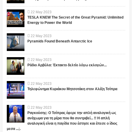
22
May
2023
TESLA KNEW The Secret of the Great Pyramid: Unlimited
Energy to Power the World
22
May
2023
Pyramids Found Beneath Antarctic Ice
22
May
2023
Ράδιο Αρβύλα: Έκτακτο δελτίο λόγω εκλογών...
22
May
2023
Τηλεφώνημα Κυριάκου Μητσοτάκη στον Αλέξη Τσίπρα
22
May
2023
Ραγκούσης: Ο Τσίπρας έφερε την απλή αναλογική ως
ανάχωμα για τη μέρα που θα συντριβεί... !! Η απλή
αναλογική είναι η παγίδα που έστησε και έπεσε ο ίδιος
μεσα ...;.