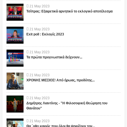
21
May
2023
Τσίπρας: Εξαιρετικά αρνητικό το εκλογικό αποτέλεσμα
21
May
2023
Exit poll : Εκλογές 2023
21
May
2023
Τα πρώτα προγνωστικά δείχνουν...
21
May
2023
ΧΡΟΝΗΣ ΜΙΣΣΙΟΣ! Από ήρωας, προδότης...
21
May
2023
Δημήτρης Λιαντίνης - "Η Φιλοσοφική Θεώρηση του
Θανάτου"
21
May
2023
Θα ΄ρθει καιρός που όλοι θα ψηφίζουν τον...