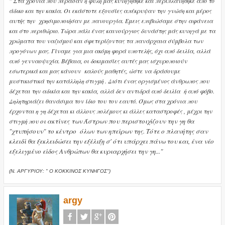
" Στα χρόνια που πέρασαν η φυλή μας κυνηγήθηκε και περιπλανήθηκε από το
άδικο και την κακία. Οι εκάστοτε εξουσίες απέκρυψαν την γνώση και μέρος
αυτής την χρησιμοποιήσαν με πανουργία. Εμεις επιβιώσαμε στην αφάνεια
και στο περιθώριο. Τώρα πάλι ένας καινούργιος δυνάστης μάς κυνηγά με τα
χρώματα του ναζισμού και σφετερίζοντας τα πανάρχαια σύμβολα των
προγόνων μας. Γίναμε για μια ακόμη φορά υποτελής, όχι από δειλία, αλλά
από γενναοψυχία. Βέβαια, οι δοκιμασίες αυτές μας ισχυροποιούν
εσωτερικά και μας κάνουν καλούς μαθητές, ώστε να δράσουμε
μυστικιστικά την κατάλληλη στιγμή . Διότι ένας οργισμένος άνθρωπος που
δέχεται την αδικία και την κακία, αλλά δεν αντιδρά από δειλία ή από φόβο.
Δηλητηριάζει θανάσιμα τον ίδιο του τον εαυτό. Όμως στα χρόνια που
έρχονται η γη δέχεται κι άλλους πολέμους κι άλλες καταστροφές , μέχρι την
οι ακτίνες των Άστρων που περιστοιχίζουν την γη θα
στιγμή που
"χτυπήσουν" το κέντρο όλων των ηπείρων της. Τότε ο πλανήτης σαν
κλειδί θα ξεκλειδώσει την εξέλιξη σ' ότι υπάρχει πάνω του και, ένα νέο
εξελιγμένο είδος Ανθρώπων θα κυριαρχήσει την γη..."
(Ν. ΑΡΓΥΡΙΟΥ: " Ο ΚΟΚΚΙΝΟΣ ΚΥΝΗΓΟΣ")
argy