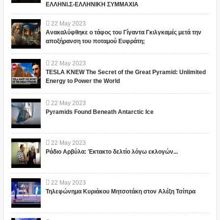
ΕΛΛΗΝΙ.Σ-ΕΛΛΗΝΙΚΗ ΣΥΜΜΑΧΙΑ
22
May
2023
Ανακαλύφθηκε ο τάφος του Γίγαντα Γκιλγκαμές μετά την
αποξήρανση του ποταμού Ευφράτη;
22
May
2023
TESLA KNEW The Secret of the Great Pyramid: Unlimited
Energy to Power the World
22
May
2023
Pyramids Found Beneath Antarctic Ice
22
May
2023
Ράδιο Αρβύλα: Έκτακτο δελτίο λόγω εκλογών...
22
May
2023
Τηλεφώνημα Κυριάκου Μητσοτάκη στον Αλέξη Τσίπρα