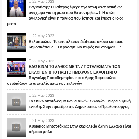
22
May
2023
Ραγκούσης: Ο Τσίπρας έφερε την απλή αναλογική ως
ανάχωμα για τη μέρα που θα συντριβεί... !! Η απλή
αναλογική είναι η παγίδα που έστησε και έπεσε ο ίδιος
μεσα ...;.
22
May
2023
Βελόπουλος: Το αποτέλεσμα διέψευσε ακόμα και τους
δημοσκόπους.... Περάσαμε δια πυρός και σιδήρου.... !!
22
May
2023
ΕΔΩ ΕΙΝΑΙ ΤΟ ΛΑΘΟΣ ΜΕ ΤΑ ΑΠΟΤΕΛΕΣΜΑΤΑ ΤΩΝ
ΕΚΛΟΓΩΝ!!! ΤΟ ΠΡΩΤΟ ΗΜΙΧΡΟΝΟ ΕΚΛΟΓΩΝ! Ο
Βαγγέλης Παπαδημητρίου και ο Άρης Πορτοσάλτε
σχολιάζουν τα αποτελέσματα των εκλογών
22
May
2023
Το επικό αποτέλεσμα των εθνικών εκλογών! Διερευνητική
εντολή: Στην πρόεδρο της Δημοκρατίας ο Πρωθυπουργός
21
May
2023
Κυριάκος Μητσοτάκης: Στην κυριολεξία όλη η Ελλαδα είναι
σήμερα μπλε