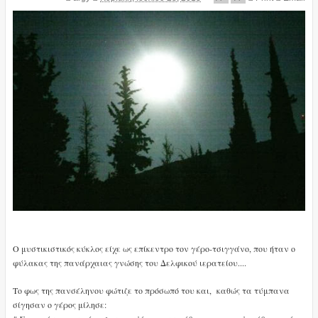
Ο μυστικιστικός κύκλος είχε ως επίκεντρο τον γέρο-τσιγγάνο, που ήταν ο
φύλακας της πανάρχαιας γνώσης του Δελφικού ιερατείου....
Το φως της πανσέληνου φώτιζε το πρόσωπό του και, κ
αθώς τα τύμπανα
σίγησαν ο γέρος μίλησε: