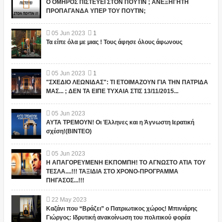
Ο ΟΜΗΡΟΣ ΠΙΣΤΕΥΕΙ ΣΤΟΝ ΠΟΥΤΙΝ ; ΑΝΕΞΗΓΗΤΗ
ΠΡΟΠΑΓΑΝΔΑ ΥΠΕΡ ΤΟΥ ΠΟΥΤΙΝ;
05
Jun
2023
1
Τα είπε όλα με μιας ! Τους άφησε όλους άφωνους
05
Jun
2023
1
"ΣΧΕΔΙΟ ΛΕΩΝΙΔΑΣ": ΤΙ ΕΤΟΙΜΑΖΟΥΝ ΓΙΑ ΤΗΝ ΠΑΤΡΙΔΑ
ΜΑΣ... ; ΔΕΝ ΤΑ ΕΙΠΕ ΤΥΧΑΙΑ ΣΤΙΣ 13/11/2015...
05
Jun
2023
ΑΥΤΑ ΤΡΕΜΟΥΝ! Οι Έλληνες και η Άγνωστη Ιερατική
σχέση!(ΒΙΝΤΕΟ)
05
Jun
2023
Η ΑΠΑΓΟΡΕΥΜΕΝΗ ΕΚΠΟΜΠΗ! ΤΟ ΑΓΝΩΣΤΟ ΑΤΙΑ ΤΟΥ
ΤΕΣΛΑ....!!! ΤΑΞΙΔΙΑ ΣΤΟ ΧΡΟΝΟ-ΠΡΟΓΡΑΜΜΑ
ΠΗΓΑΣΟΣ...!!!
22
May
2023
Καζάνι που “Βράζει” ο Πατριωτικος χώρος! Μπινιάρης
Γιώργος: Ιδρυτική ανακοίνωση του πολιτικού φορέα