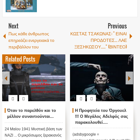
Next
Previous
Πως κάθε άνθρωπος
ΚΩΣΤΑΣ ΤΣΑΚΩΝΑΣ: " ΕΙΝΑΙ
επηρεάζει ενεργειακά το
ΠΡΟΔΟΤΕΣ... ΛΑΕ
περιβάλλον του
ΞΕΣΗΚΩΣΟΥ....." (ΒΙΝΤΕΟ)
Related Posts
Όταν το παρελθόν και το
Η Προφητεία του Όργουελ
μέλλον συναντιούνται...
!!! Ο Μεγάλος Αδελφός σας
παρακολουθεί....
24 Μαίου 1941 Μυστική βάση των
(adsbygoogle =
ΝΑΖΙ ... Ο μικρόσωμος ξερακιανός