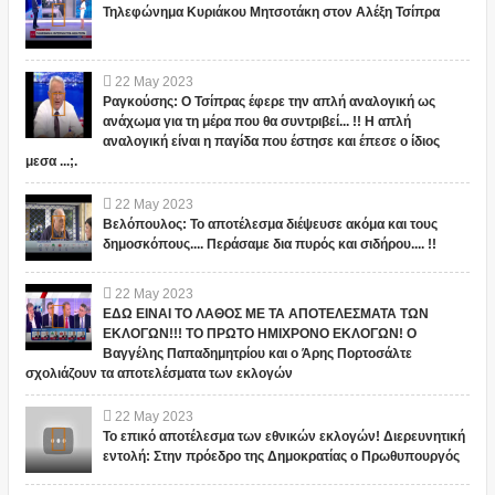
Τηλεφώνημα Κυριάκου Μητσοτάκη στον Αλέξη Τσίπρα
22
May
2023
Ραγκούσης: Ο Τσίπρας έφερε την απλή αναλογική ως
ανάχωμα για τη μέρα που θα συντριβεί... !! Η απλή
αναλογική είναι η παγίδα που έστησε και έπεσε ο ίδιος
μεσα ...;.
22
May
2023
Βελόπουλος: Το αποτέλεσμα διέψευσε ακόμα και τους
δημοσκόπους.... Περάσαμε δια πυρός και σιδήρου.... !!
22
May
2023
ΕΔΩ ΕΙΝΑΙ ΤΟ ΛΑΘΟΣ ΜΕ ΤΑ ΑΠΟΤΕΛΕΣΜΑΤΑ ΤΩΝ
ΕΚΛΟΓΩΝ!!! ΤΟ ΠΡΩΤΟ ΗΜΙΧΡΟΝΟ ΕΚΛΟΓΩΝ! Ο
Βαγγέλης Παπαδημητρίου και ο Άρης Πορτοσάλτε
σχολιάζουν τα αποτελέσματα των εκλογών
22
May
2023
Το επικό αποτέλεσμα των εθνικών εκλογών! Διερευνητική
εντολή: Στην πρόεδρο της Δημοκρατίας ο Πρωθυπουργός