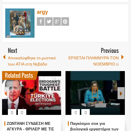
argy
Next
Previous
Αποκαλύφθηκε το μυστικό
ΕΡΧΕΤΑΙ ΠΛΗΜΜΥΡΑ ΤΟΝ
των ΑΤΙΑ στη Νεβάδα
ΝΟΕΜΒΡΙΟ ;;;
Related Posts
ΖΩΝΤΑΝΗ ΣΥΝΔΕΣΗ ΜΕ
Παγκόσμιο σοκ για
ΑΓΚΥΡΑ - ΘΡΙΛΕΡ ΜΕ ΤΙΣ
βιολογικά εργαστήρια των