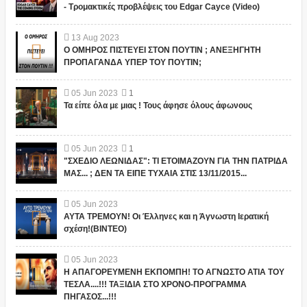
- Τρομακτικές προβλέψεις του Edgar Cayce (Video)
13
Aug
2023
Ο ΟΜΗΡΟΣ ΠΙΣΤΕΥΕΙ ΣΤΟΝ ΠΟΥΤΙΝ ; ΑΝΕΞΗΓΗΤΗ
ΠΡΟΠΑΓΑΝΔΑ ΥΠΕΡ ΤΟΥ ΠΟΥΤΙΝ;
05
Jun
2023
1
Τα είπε όλα με μιας ! Τους άφησε όλους άφωνους
05
Jun
2023
1
"ΣΧΕΔΙΟ ΛΕΩΝΙΔΑΣ": ΤΙ ΕΤΟΙΜΑΖΟΥΝ ΓΙΑ ΤΗΝ ΠΑΤΡΙΔΑ
ΜΑΣ... ; ΔΕΝ ΤΑ ΕΙΠΕ ΤΥΧΑΙΑ ΣΤΙΣ 13/11/2015...
05
Jun
2023
ΑΥΤΑ ΤΡΕΜΟΥΝ! Οι Έλληνες και η Άγνωστη Ιερατική
σχέση!(ΒΙΝΤΕΟ)
05
Jun
2023
Η ΑΠΑΓΟΡΕΥΜΕΝΗ ΕΚΠΟΜΠΗ! ΤΟ ΑΓΝΩΣΤΟ ΑΤΙΑ ΤΟΥ
ΤΕΣΛΑ....!!! ΤΑΞΙΔΙΑ ΣΤΟ ΧΡΟΝΟ-ΠΡΟΓΡΑΜΜΑ
ΠΗΓΑΣΟΣ...!!!