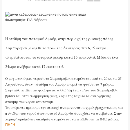
Φωτογραφία: ΡΙΑ-Νόβοστι
Η στάθμη του ποταμού Αμούρ, στην περιοχή της ρωσικής πόλης
Χαμπάροβσκ, ανήλθε το πρωί της Δευτέρας στα 6,75 μέτρα,
υπερβαίνοντας το ιστορικό ρεκόρ κατά 15 εκατοστά. Μέσα σε ένα
24ωρο ανέβηκε κατά 17 εκατοστά.
Ο μέγιστος όγκος νερού στο Χαμπάροβσκ αναμένεται από τις 20 ως τις 25
Αυγούστου, όταν η στάθμη του Αμούρ μπορεί να φτάσει τα 7 μέτρα.
Στην πόλη κτίζονται φράγματα, αλλά ήδη ένα τμήμα του Χαμπάροβσκ
βρίσκεται στην πλημμυρική ζώνη, λόγω της ταχύτατα ανερχόμενης
στάθμης του νερού στο ποτάμι.
Τις επόμενες ημέρες, στην περιοχή αναμένονται ισχυρές βροχοπτώσεις και
η στάθμη του νερού στον ποταμό Αμούρ θα συνεχίσει να ανεβαίνει. Στην
περιοχή ορισμένων οικισμών αναμένεται να ανέλθει ως τα 8-8,5 μέτρα.
ΠΗΓΗ