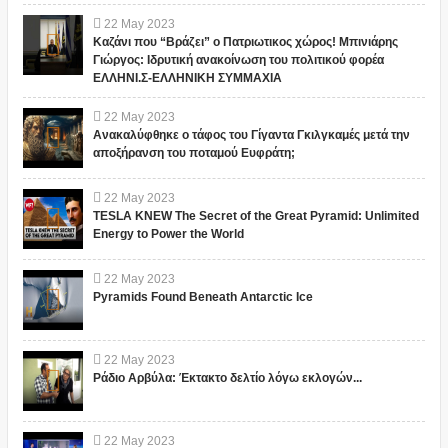
22
May
2023
Καζάνι που “Βράζει” ο Πατριωτικος χώρος! Μπινιάρης
Γιώργος: Ιδρυτική ανακοίνωση του πολιτικού φορέα
ΕΛΛΗΝΙ.Σ-ΕΛΛΗΝΙΚΗ ΣΥΜΜΑΧΙΑ
22
May
2023
Ανακαλύφθηκε ο τάφος του Γίγαντα Γκιλγκαμές μετά την
αποξήρανση του ποταμού Ευφράτη;
22
May
2023
TESLA KNEW The Secret of the Great Pyramid: Unlimited
Energy to Power the World
22
May
2023
Pyramids Found Beneath Antarctic Ice
22
May
2023
Ράδιο Αρβύλα: Έκτακτο δελτίο λόγω εκλογών...
22
May
2023