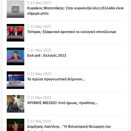
21
May
2023
Κυριάκος Μητσοτάκης: Στην κυριολεξία όλη η Ελλαδα είναι
σήμερα μπλε
21
May
2023
Τσίπρας: Εξαιρετικά αρνητικό το εκλογικό αποτέλεσμα
21
May
2023
Exit poll : Εκλογές 2023
21
May
2023
Τα πρώτα προγνωστικά δείχνουν...
21
May
2023
ΧΡΟΝΗΣ ΜΙΣΣΙΟΣ! Από ήρωας, προδότης...
21
May
2023
Δημήτρης Λιαντίνης - "Η Φιλοσοφική Θεώρηση του