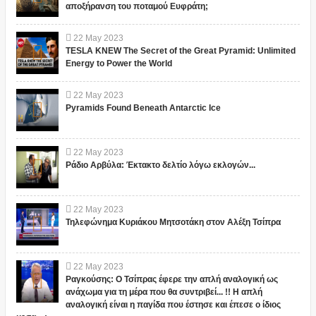
αποξήρανση του ποταμού Ευφράτη;
22
May
2023
TESLA KNEW The Secret of the Great Pyramid: Unlimited
Energy to Power the World
22
May
2023
Pyramids Found Beneath Antarctic Ice
22
May
2023
Ράδιο Αρβύλα: Έκτακτο δελτίο λόγω εκλογών...
22
May
2023
Τηλεφώνημα Κυριάκου Μητσοτάκη στον Αλέξη Τσίπρα
22
May
2023
Ραγκούσης: Ο Τσίπρας έφερε την απλή αναλογική ως
ανάχωμα για τη μέρα που θα συντριβεί... !! Η απλή
αναλογική είναι η παγίδα που έστησε και έπεσε ο ίδιος