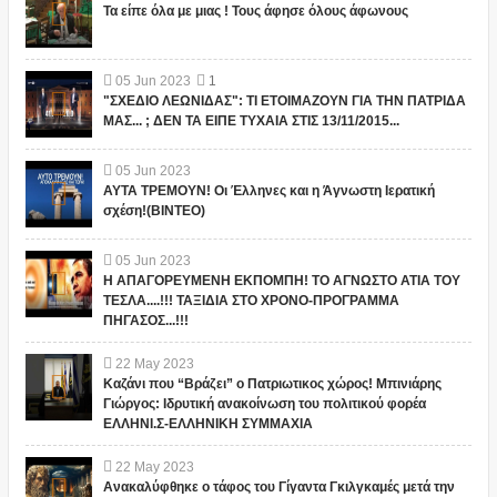
Τα είπε όλα με μιας ! Τους άφησε όλους άφωνους
05
Jun
2023
1
"ΣΧΕΔΙΟ ΛΕΩΝΙΔΑΣ": ΤΙ ΕΤΟΙΜΑΖΟΥΝ ΓΙΑ ΤΗΝ ΠΑΤΡΙΔΑ
ΜΑΣ... ; ΔΕΝ ΤΑ ΕΙΠΕ ΤΥΧΑΙΑ ΣΤΙΣ 13/11/2015...
05
Jun
2023
ΑΥΤΑ ΤΡΕΜΟΥΝ! Οι Έλληνες και η Άγνωστη Ιερατική
σχέση!(ΒΙΝΤΕΟ)
05
Jun
2023
Η ΑΠΑΓΟΡΕΥΜΕΝΗ ΕΚΠΟΜΠΗ! ΤΟ ΑΓΝΩΣΤΟ ΑΤΙΑ ΤΟΥ
ΤΕΣΛΑ....!!! ΤΑΞΙΔΙΑ ΣΤΟ ΧΡΟΝΟ-ΠΡΟΓΡΑΜΜΑ
ΠΗΓΑΣΟΣ...!!!
22
May
2023
Καζάνι που “Βράζει” ο Πατριωτικος χώρος! Μπινιάρης
Γιώργος: Ιδρυτική ανακοίνωση του πολιτικού φορέα
ΕΛΛΗΝΙ.Σ-ΕΛΛΗΝΙΚΗ ΣΥΜΜΑΧΙΑ
22
May
2023
Ανακαλύφθηκε ο τάφος του Γίγαντα Γκιλγκαμές μετά την