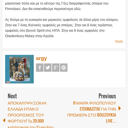
μαγνητικό πόλο και με το κέντρο της Γής) διαγράφοντας σπείρα του
Finnobaci. Δεν θα επεκταθούμε περισσότερο εδώ.
Ας δούμε με τη ευκαιρία και μερικούς ομφαλούς σε άλλα μέρη του κόσμου.
Στην εικ.7 ένας Κελτικός ομφαλός με σπείρες. Στην εικ.8 ένας τεράστιος
ομφαλός στο βουνό Spirit στις ΗΠΑ. Στην εικ.9 ένας ομφαλός στο
Glastonbury Abbey στην Αγγλία.
πηγη
argy
Next
Previous
ΑΠΟΚΑΛΥΨΗ ΣΟΚ>Η
H ΜΑΙΡΑ ΨΙΛΟΠΟΥΛΟΥ
ΕΛΛΑΔΑ ΗΤΑΝ Ο
ETOIMAZETAI ΓΙΑ ΤΗΝ
ΠΡΟΟΡΙΣΜΟΣ ΤΟΥ
ΠΡΕΜΙΕΡΑ ΣΤΟ BOUZOYKIA
ΦΟΡΤΙΟΥ! Τα 20.000
LIVE ...
καλάσνικοφ του Εμφυλίου.