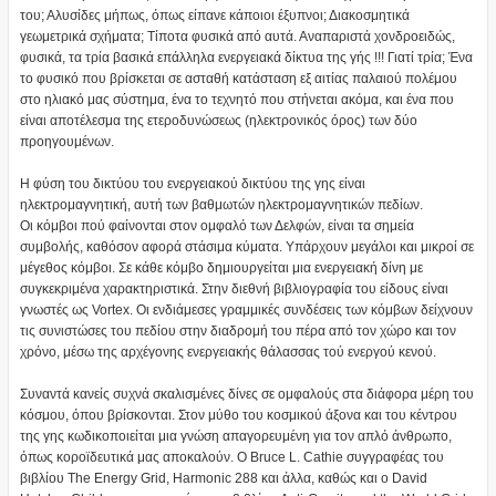
του; Αλυσίδες μήπως, όπως είπανε κάποιοι έξυπνοι; Διακοσμητικά
γεωμετρικά σχήματα; Τίποτα φυσικά από αυτά. Αναπαριστά χονδροειδώς,
φυσικά, τα τρία βασικά επάλληλα ενεργειακά δίκτυα της γής !!! Γιατί τρία; Ένα
το φυσικό που βρίσκεται σε ασταθή κατάσταση εξ αιτίας παλαιού πολέμου
στο ηλιακό μας σύστημα, ένα το τεχνητό που στήνεται ακόμα, και ένα που
είναι αποτέλεσμα της ετεροδυνώσεως (ηλεκτρονικός όρος) των δύο
προηγουμένων.
Η φύση του δικτύου του ενεργειακού δικτύου της γης είναι
ηλεκτρομαγνητική, αυτή των βαθμωτών ηλεκτρομαγνητικών πεδίων.
Οι κόμβοι πού φαίνονται στον ομφαλό των Δελφών, είναι τα σημεία
συμβολής, καθόσον αφορά στάσιμα κύματα. Υπάρχουν μεγάλοι και μικροί σε
μέγεθος κόμβοι. Σε κάθε κόμβο δημιουργείται μια ενεργειακή δίνη με
συγκεκριμένα χαρακτηριστικά. Στην διεθνή βιβλιογραφία του είδους είναι
γνωστές ως Vortex. Οι ενδιάμεσες γραμμικές συνδέσεις των κόμβων δείχνουν
τις συνιστώσες του πεδίου στην διαδρομή του πέρα από τον χώρο και τον
χρόνο, μέσω της αρχέγονης ενεργειακής θάλασσας τού ενεργού κενού.
Συναντά κανείς συχνά σκαλισμένες δίνες σε ομφαλούς στα διάφορα μέρη του
κόσμου, όπου βρίσκονται. Στον μύθο του κοσμικού άξονα και του κέντρου
της γης κωδικοποιείται μια γνώση απαγορευμένη για τον απλό άνθρωπο,
όπως κοροϊδευτικά μας αποκαλούν. Ο Bruce L. Cathie συγγραφέας του
βιβλίου The Energy Grid, Harmonic 288 και άλλα, καθώς και ο David