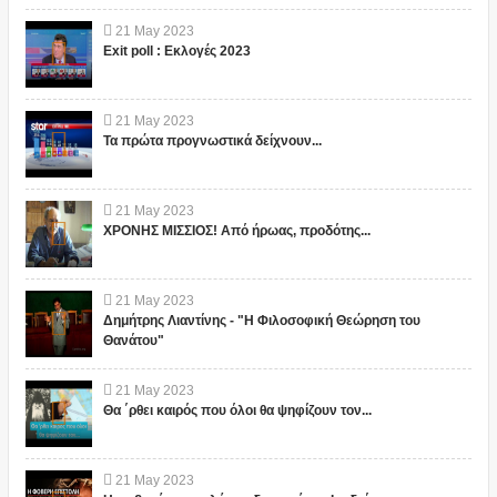
21
May
2023
Exit poll : Εκλογές 2023
21
May
2023
Τα πρώτα προγνωστικά δείχνουν...
21
May
2023
ΧΡΟΝΗΣ ΜΙΣΣΙΟΣ! Από ήρωας, προδότης...
21
May
2023
Δημήτρης Λιαντίνης - "Η Φιλοσοφική Θεώρηση του
Θανάτου"
21
May
2023
Θα ΄ρθει καιρός που όλοι θα ψηφίζουν τον...
21
May
2023