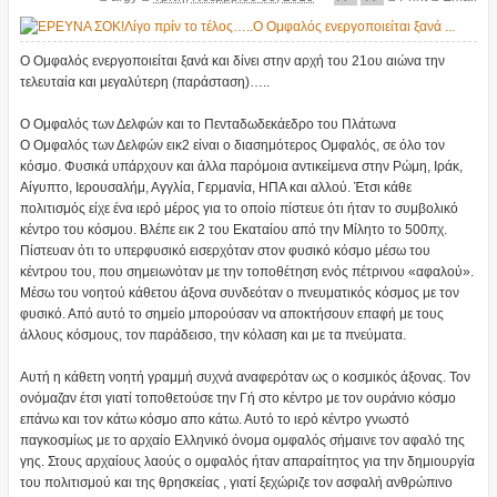
Ο Ομφαλός ενεργοποιείται ξανά και δίνει στην αρχή του 21ου αιώνα την
τελευταία και μεγαλύτερη (παράσταση)…..
Ο Ομφαλός των Δελφών και το Πενταδωδεκάεδρο του Πλάτωνα
Ο Ομφαλός των Δελφών εικ2 είναι ο διασημότερος Ομφαλός, σε όλο τον
κόσμο. Φυσικά υπάρχουν και άλλα παρόμοια αντικείμενα στην Ρώμη, Ιράκ,
Αίγυπτο, Ιερουσαλήμ, Αγγλία, Γερμανία, ΗΠΑ και αλλού. Έτσι κάθε
πολιτισμός είχε ένα ιερό μέρος για το οποίο πίστευε ότι ήταν το συμβολικό
κέντρο του κόσμου. Βλέπε εικ 2 του Εκαταίου από την Μίλητο το 500πχ.
Πίστευαν ότι το υπερφυσικό εισερχόταν στον φυσικό κόσμο μέσω του
κέντρου του, που σημειωνόταν με την τοποθέτηση ενός πέτρινου «αφαλού».
Μέσω του νοητού κάθετου άξονα συνδεόταν ο πνευματικός κόσμος με τον
φυσικό. Από αυτό το σημείο μπορούσαν να αποκτήσουν επαφή με τους
άλλους κόσμους, τον παράδεισο, την κόλαση και με τα πνεύματα.
Αυτή η κάθετη νοητή γραμμή συχνά αναφερόταν ως ο κοσμικός άξονας. Τον
ονόμαζαν έτσι γιατί τοποθετούσε την Γή στο κέντρο με τον ουράνιο κόσμο
επάνω και τον κάτω κόσμο απο κάτω. Αυτό το ιερό κέντρο γνωστό
παγκοσμίως με το αρχαίο Ελληνικό όνομα ομφαλός σήμαινε τον αφαλό της
γης. Στους αρχαίους λαούς ο ομφαλός ήταν απαραίτητος για την δημιουργία
του πολιτισμού και της θρησκείας , γιατί ξεχώριζε τον ασφαλή ανθρώπινο