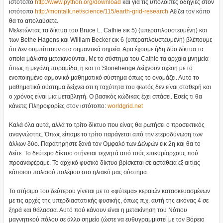
ιστότοπο
http://www.python.org/download
και για τις υπόλοιπες οδηγίες στον
ιστότοπο
http://montalk.net/science/115/earth-grid-research
Αξίζει τον κόπο
θα το απολαύσετε.
Μελετώντας τα δίκτυα του Bruce L. Cathie εικ 5) (υπεραπλουστευμένη) και
των Bethe Hagens και William Becker εικ 6 (υπεραπλουστευμένη) βλέπουμε
ότι δεν συμπίπτουν στα σημαντικά σημεία. Αρα έχουμε ήδη δύο δίκτυα τα
οποία μάλιστα μετακινούνται. Με το σύστημα του Cathie τα αρχαία μνημεία
όπως η μεγάλη πυραμίδα, η και το Stonehenge δείχνουν σχέση με το
ενοποιημένο αρμονικό μαθηματικό σύστημα όπως το ονομάζει. Αυτό το
μαθηματικό σύστημα δείχνει οτι η ταχύτητα του φωτός δεν είναι σταθερή και
ο χρόνος είναι μια μεταβλητή. Ο βασικός κώδικας έχει σπάσει. Εσείς τι θα
κάνετε; Πληροφορίες στον ιστότοπο:
worldgrid.net
Καλά όλα αυτά, αλλά το τρίτο δίκτυο που είναι; θα ρωτήσει ο προσεκτικός
αναγνώστης. Όπως είπαμε το τρίτο παράγεται από την ετεροδύνωση των
άλλων δύο. Παρατηρήστε ξανά τον Ομφαλό των Δελφών εικ 2η και θα το
δείτε. Το δεύτερο δίκτυο στήνεται τεχνητά από τούς επικυρίαρχους πού
προαναφέραμε. Το αρχικό φυσικό δίκτυο βρίσκεται σε αστάθεια εξ αιτίας
κάποιου παλαιού πολέμου στο ηλιακό μας σύστημα.
Το στήσιμο του δεύτερου γίνεται με το «φύτεμα» κεραιών κατασκευασμένων
με τις αρχές της υπερδιαστατικής φυσικής, όπως π.χ. αυτή της εικόνας 4 σε
ξηρά και θάλασσα. Αυτό πού κάνουν είναι η μετακίνηση του Νότιου
μαγνητικού πόλου σε άλλο σημείο (ώστε να ευθυγραμμιστεί με τον Βόρειο