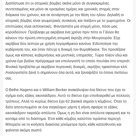
Διαπίστωσε ότι οι ατομικές βόμβες σκάνε μόνο σε συγκεκριμένες
συντεταγμένες και μόνο σε ορισμένες ημέρες και χρονικές στιγμές στην
διάρκεια του χρόνου, και σε συνάρτηση με την θέση του ηλίου. Δηλαδή οι
ατομικές βόμβες είναι γεωμετρικές συσκευές και παίζουν με το χωροχρόνο. Οι
επιπτώσεις είναι εκπληκτικές. Φανταστείτε μια στιγμή μόνο, πόσο μας
κοροϊδεύουν. Πρόβλεψε με ακρίβεια ένα χρόνο πριν πότε οι Γάλλοι θα
κάνουν την πρώτη επιτυχημένη ατομική έκρηξη στην Μουρουρόα. Είχε
ακρίβεια δύο λεπτών με χρήση λογαριθμικού κανόνα. Ειδοποίησε την
κυβέρνηση του, και όταν πέτυχε η δοκιμή τον θυμηθήκανε. Τον προσέξανε
όμως και κάποιες κυβερνήσεις και μυστικές υπηρεσίες. Τώρα πλέον εδώ και
χρόνια έχει βγάλει πρόγραμμα για υπολογιστή το οποίο πουλάει στο ιντερνέτ.
Φυσικά προβλέπει με ακρίβεια πυρηνικές δοκιμές, εκρήξεις ηφαιστείων κλπ.
Αναλογιστείτε ξανά τι σημαίνουν όλα αυτά, και ξαναψάξτε τα όποια πιστεύω
σας.
Ο Bethe Hagens και ο William Becker ανακάλυψαν ένα δίκτυο που έχει το
σχήμα ενός εξάκις εικοσαέδρου. Αυτό το δίκτυο έχει υποδιαιρεθεί με πολλούς
τρόπους. Αλλά το κυρίως δίκτυο έχει 62 βασικά σημεία η κόμβους. Όταν το
δείτε αποτυπωμένο σε ένα παγκόσμιο χάρτη ή γήινη σφαίρα το εξάκις
εικοσάεδρον ταιριάζει απόλυτα. Όμως η γη δεν είναι απόλυτα σφαιρική και το
κοιτάμε από το διάστημα. Έτσι κάθε κόμβος καλύπτει τεράστια περιοχή.
Μπορείτε να το κινήσετε διακόσια χιλιόμετρα πρός κάθε κατεύθυνση και
φαίνεται ακόμη σωστό.