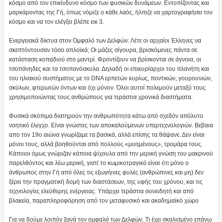
κόσμο από τον επικίνδυνο κόσμο των φυσικών δυνάμεων. Εντοπίζοντας και
μαρκάροντας της Γή, όπως νόμιζε ο κάθε λαός, ήλπιζε να χαρτογραφήσει τον
κόσμο και να τον ελέγξει βλέπε εικ 3.
Ενεργειακά δίκτυα στον Ομφαλό των Δελφών: Λέτε οι αρχαίοι Έλληνες να
σκεπτόντουσαν τόσο απλοϊκά; Οι μάζες σίγουρα, βρισκόμενες πάντα σε
κατάσταση κοπαδιού στο μαντρί. Φροντίζουν να βρίσκονται σε άγνοια, οι
τσοπάνηδες και τα τσοπανόσκυλα. Δηλαδή οι επικυρίαρχοι του πλανήτη και
του ηλιακού συστήματος με το DNA ερπετών κυρίως, ποντικών, γουρουνιών,
σκύλων, φτερωτών όντων και όχι μόνον. Όλοι αυτοί πολεμούν μεταξύ τους
χρησιμοποιώντας τους ανθρώπους για τεράστια χρονικά διαστήματα.
Φυσικά σκόπιμα διατηρούν την ανθρωπότητα κάτω από σχεδόν απόλυτο
νοητικό έλεγχο. Είναι γνώστες των αποκαλούμενων υπερτεχνολογιών. Βεβαια
απο τον 19ο αιώνα γνωρίζαμε τα βασικά, αλλά επίσης τα θάψανε. Δεν είναι
μόνοι τους, αλλά βοηθούνται από πολλούς «μυημένους», τρομάρα τους.
Κάποιοι όμως γνώριζαν κάποια ψίχουλα από την μερική γνώση του μακρινού
παρελθόντος και λέω μερική, γιατί το κωμικοτραγικό είναι ότι μόνο ο
άνθρωπος στην Γή από όλες τις εξωγήινες φυλές (ανθρώπινες και μη) δεν
ξέρει την πραγματική δομή των διαστάσεων, της υφής του χρόνου, και τις
τεχνολογίες ελεύθερης ενέργειας. Υπάρχει τεράστια συνειδητή και από
βλακεία, παραπληροφόρηση από τον μεταφυσικό και ακαδημαϊκό χώρο
Για να δούμε λοιπόν ξανά τον ομφαλό των Δελφών. Τι έχει σκαλισμένο επάνω