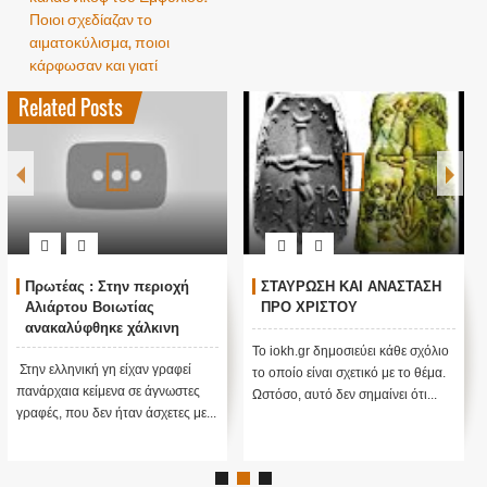
Ποιοι σχεδίαζαν το
αιματοκύλισμα, ποιοι
κάρφωσαν και γιατί
Related Posts
Πρωτέας : Στην περιοχή
ΣΤΑΥΡΩΣΗ ΚΑΙ ΑΝΑΣΤΑΣΗ
Αλιάρτου Βοιωτίας
ΠΡΟ ΧΡΙΣΤΟΥ
ανακαλύφθηκε χάλκινη
πινακίδα με γράμματα που
Το iokh.gr δημοσιεύει κάθε σχόλιο
έμοιαζαν με ιερογλυφικά της
Στην ελληνική γη είχαν γραφεί
το οποίο είναι σχετικό με το θέμα.
Αιγύπτου
πανάρχαια κείμενα σε άγνωστες
Ωστόσο, αυτό δεν σημαίνει ότι...
γραφές, που δεν ήταν άσχετες με...