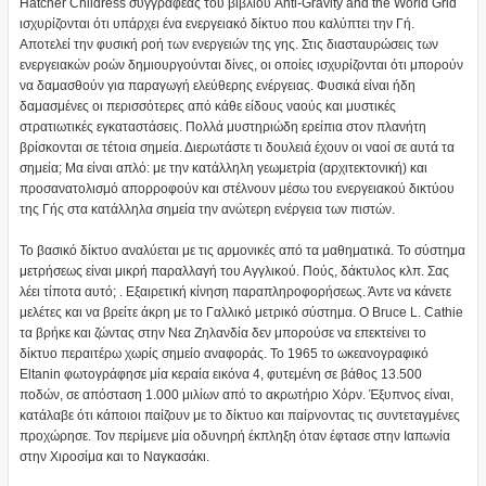
Hatcher Childress συγγραφέας του βιβλίου Anti-Gravity and the World Grid
ισχυρίζονται ότι υπάρχει ένα ενεργειακό δίκτυο που καλύπτει την Γή.
Αποτελεί την φυσική ροή των ενεργειών της γης. Στις διασταυρώσεις των
ενεργειακών ροών δημιουργούνται δίνες, οι οποίες ισχυρίζονται ότι μπορούν
να δαμασθούν για παραγωγή ελεύθερης ενέργειας. Φυσικά είναι ήδη
δαμασμένες οι περισσότερες από κάθε είδους ναούς και μυστικές
στρατιωτικές εγκαταστάσεις. Πολλά μυστηριώδη ερείπια στον πλανήτη
βρίσκονται σε τέτοια σημεία. Διερωτάστε τι δουλειά έχουν οι ναοί σε αυτά τα
σημεία; Μα είναι απλό: με την κατάλληλη γεωμετρία (αρχιτεκτονική) και
προσανατολισμό απορροφούν και στέλνουν μέσω του ενεργειακού δικτύου
της Γής στα κατάλληλα σημεία την ανώτερη ενέργεια των πιστών.
Το βασικό δίκτυο αναλύεται με τις αρμονικές από τα μαθηματικά. Το σύστημα
μετρήσεως είναι μικρή παραλλαγή του Αγγλικού. Πούς, δάκτυλος κλπ. Σας
λέει τίποτα αυτό; . Εξαιρετική κίνηση παραπληροφορήσεως. Άντε να κάνετε
μελέτες και να βρείτε άκρη με το Γαλλικό μετρικό σύστημα. Ο Bruce L. Cathie
τα βρήκε και ζώντας στην Νεα Ζηλανδία δεν μπορούσε να επεκτείνει το
δίκτυο περαιτέρω χωρίς σημείο αναφοράς. Το 1965 το ωκεανογραφικό
Eltanin φωτογράφησε μία κεραία εικόνα 4, φυτεμένη σε βάθος 13.500
ποδών, σε απόσταση 1.000 μιλίων από το ακρωτήριο Χόρν. Έξυπνος είναι,
κατάλαβε ότι κάποιοι παίζουν με το δίκτυο και παίρνοντας τις συντεταγμένες
προχώρησε. Τον περίμενε μία οδυνηρή έκπληξη όταν έφτασε στην Ιαπωνία
στην Χιροσίμα και το Ναγκασάκι.