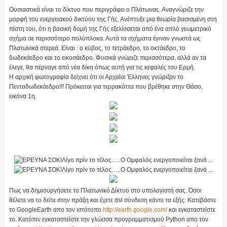
Ουσιαστικά είναι το δίκτυο που περιγράφει ο Πλάτωνας. Αναγνώριζε την
μορφή του ενεργειακού δικτύου της Γής. Ανέπτυξε μια θεωρία βασισμένη στη
πίστη του, ότι η βασική δομή της Γής εξελίσσεται από ένα απλό γεωμετρικό
σχήμα σε περισσότερο πολύπλοκα. Αυτά τα σχήματα έγιναν γνωστά ως
Πλατωνικά στερεά. Είναι : ο κύβος, το τετράεδρο, το οκτάεδρο, το
δωδεκάεδρο και το εικοσάεδρο. Φυσικά γνώριζε περισσότερα, αλλά αν τα
έλεγε, θα πέρναγε από νέα δίκη όπως αυτή για τις κεφαλές του Ερμή.
Η αρχική φωτογραφία δείχνει ότι οι Αρχαίοι Έλληνες γνώριζαν το
Πενταδωδεκάεδρο!!! Πρόκειται για τερρακόττα που βρέθηκε στην Θάσο,
εικόνα 1η.
Πως να δημιουργήσετε το Πλατωνικό Δίκτυο στο υπολογιστή σας. Όσοι
θέλετε να το δείτε στην πράξη και έχετε dsl σύνδεση κάντε τα εξής: Κατεβάστε
το GoogleEarth απο τον ιστότοπο
http://earth.google.com/
και εγκαταστείστε
το. Κατόπιν εγκαταστείστε την γλώσσα προγραμματισμού Python απο τον