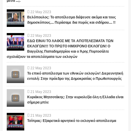
μεσα ...;.
22
May
2023
Βελόπουλος: Το αποτέλεσμα διέψευσε ακόμα και τους
δημοσκόπους.... Περάσαμε δια πυρός και σιδήρου.... !!
22
May
2023
ΕΔΩ ΕΙΝΑΙ ΤΟ ΛΑΘΟΣ ΜΕ ΤΑ ΑΠΟΤΕΛΕΣΜΑΤΑ ΤΩΝ
ΕΚΛΟΓΩΝ!!! ΤΟ ΠΡΩΤΟ ΗΜΙΧΡΟΝΟ ΕΚΛΟΓΩΝ! Ο
Βαγγέλης Παπαδημητρίου και ο Άρης Πορτοσάλτε
σχολιάζουν τα αποτελέσματα των εκλογών
22
May
2023
Το επικό αποτέλεσμα των εθνικών εκλογών! Διερευνητική
εντολή: Στην πρόεδρο της Δημοκρατίας ο Πρωθυπουργός
21
May
2023
Κυριάκος Μητσοτάκης: Στην κυριολεξία όλη η Ελλαδα είναι
σήμερα μπλε
21
May
2023
Τσίπρας: Εξαιρετικά αρνητικό το εκλογικό αποτέλεσμα