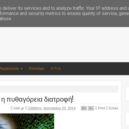
Συγγραφέας Νικόλαος Αργυρίου
deliver its services and to analyze traffic. Your IP address and
formance and security metrics to ensure quality of service, gen
 abuse.
Αρχαιολογία
Επιστήμη
Α.Τ.Ι.Α.
 η πυθαγόρεια διατροφή!
iokh.gr
Σάββατο, Ιανουαρίου 25, 2014
A
+
A
-
Print
Email