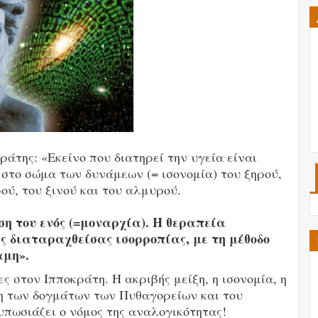
άτης: «Εκείνο που διατηρεί την υγεία είναι
 στο σώμα των δυνάμεων (= ισονομία) του ξηρού,
ρού, του ξινού και του αλμυρού.
η του ενός (=μοναρχία). Η θεραπεία
 διαταραχθείσας ισορροπίας, με τη μέθοδο
αμη».
ς στον Ιπποκράτη. Η ακριβής μείξη, η ισονομία, η
ση των δογμάτων των Πυθαγορείων και του
υπωσιάζει ο νόμος της αναλογικότητας!