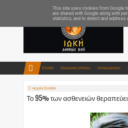
Επικοινωνία:info4iokh@gmail.com
Κατασκευές
Ποίηση
This site uses cookies from Google to 
are shared with Google along with per
statistics, and to detect and address
Ελλάδα
Εξωτερικές ειδήσεις
Αποκρυφισμός
Αρχαία Ελλάδα
Το 95% των ασθενειών θεραπεύει