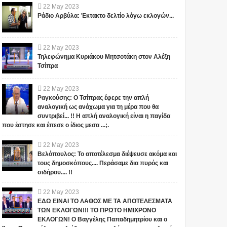
22
May
2023
Ράδιο Αρβύλα: Έκτακτο δελτίο λόγω εκλογών...
22
May
2023
Τηλεφώνημα Κυριάκου Μητσοτάκη στον Αλέξη
Τσίπρα
22
May
2023
Ραγκούσης: Ο Τσίπρας έφερε την απλή
αναλογική ως ανάχωμα για τη μέρα που θα
συντριβεί... !! Η απλή αναλογική είναι η παγίδα
που έστησε και έπεσε ο ίδιος μεσα ...;.
22
May
2023
Βελόπουλος: Το αποτέλεσμα διέψευσε ακόμα και
τους δημοσκόπους.... Περάσαμε δια πυρός και
σιδήρου.... !!
22
May
2023
ΕΔΩ ΕΙΝΑΙ ΤΟ ΛΑΘΟΣ ΜΕ ΤΑ ΑΠΟΤΕΛΕΣΜΑΤΑ
ΤΩΝ ΕΚΛΟΓΩΝ!!! ΤΟ ΠΡΩΤΟ ΗΜΙΧΡΟΝΟ
ΕΚΛΟΓΩΝ! Ο Βαγγέλης Παπαδημητρίου και ο