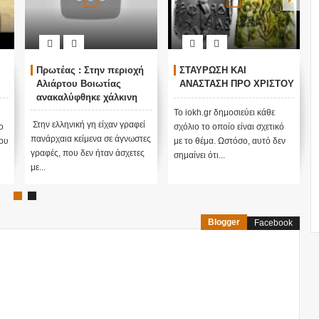
Πρωτέας : Στην περιοχή
ΣΤΑΥΡΩΣΗ ΚΑΙ
Αλιάρτου Βοιωτίας
ΑΝΑΣΤΑΣΗ ΠΡΟ ΧΡΙΣΤΟΥ
ανακαλύφθηκε χάλκινη
πινακίδα με γράμματα
Το iokh.gr δημοσιεύει κάθε
που έμοιαζαν με
Στην ελληνική γη είχαν γραφεί
ο
σχόλιο το οποίο είναι σχετικό
ιερογλυφικά της
πανάρχαια κείμενα σε άγνωστες
του
με το θέμα. Ωστόσο, αυτό δεν
Αιγύπτου
γραφές, που δεν ήταν άσχετες
σημαίνει ότι...
με...
Blogger
Facebook