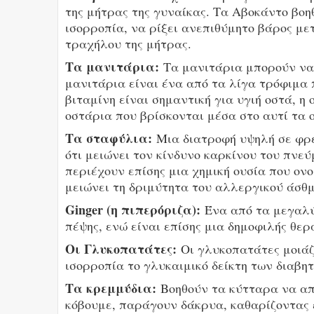
της μήτρας της γυναίκας. Τα Αβοκάντο βοη
ισορροπία, να ρίξει ανεπιθύμητο βάρος με
τραχήλου της μήτρας.
Τα μανιτάρια:
Τα μανιτάρια μπορούν να 
μανιτάρια είναι ένα από τα λίγα τρόφιμα 
βιταμίνη είναι σημαντική για υγιή οστά, η
οστάρια που βρίσκονται μέσα στο αυτί τα 
Τα σταφύλια:
Μια διατροφή υψηλή σε φρέ
ότι μειώνει τον κίνδυνο καρκίνου του πνε
περιέχουν επίσης μια χημική ουσία που ονομ
μειώνει τη δριμύτητα του αλλεργικού άσθμ
Ginger (η πιπερόριζα):
Ένα από τα μεγαλύ
πέψης, ενώ είναι επίσης μια δημοφιλής θε
Οι Γλυκοπατάτες:
Οι γλυκοπατάτες μοιάζ
ισορροπία το γλυκαιμικό δείκτη των διαβητ
Τα κρεμμύδια:
Βοηθούν τα κύτταρα να απα
κόβουμε, παράγουν δάκρυα, καθαρίζοντας 