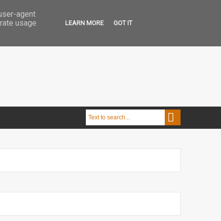
 user-agent
erate usage
LEARN MORE
GOT IT