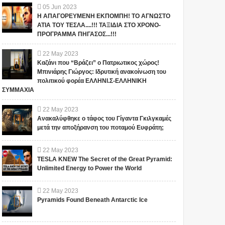
05
Jun
2023
Η ΑΠΑΓΟΡΕΥΜΕΝΗ ΕΚΠΟΜΠΗ! ΤΟ ΑΓΝΩΣΤΟ
ΑΤΙΑ ΤΟΥ ΤΕΣΛΑ....!!! ΤΑΞΙΔΙΑ ΣΤΟ ΧΡΟΝΟ-
ΠΡΟΓΡΑΜΜΑ ΠΗΓΑΣΟΣ...!!!
22
May
2023
Καζάνι που “Βράζει” ο Πατριωτικος χώρος!
Μπινιάρης Γιώργος: Ιδρυτική ανακοίνωση του
πολιτικού φορέα ΕΛΛΗΝΙ.Σ-ΕΛΛΗΝΙΚΗ
ΣΥΜΜΑΧΙΑ
22
May
2023
Ανακαλύφθηκε ο τάφος του Γίγαντα Γκιλγκαμές
μετά την αποξήρανση του ποταμού Ευφράτη;
22
May
2023
TESLA KNEW The Secret of the Great Pyramid:
Unlimited Energy to Power the World
22
May
2023
Pyramids Found Beneath Antarctic Ice