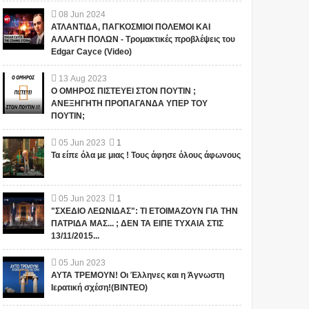
08
Jun
2024
ΑΤΛΑΝΤΙΔΑ, ΠΑΓΚΟΣΜΙΟΙ ΠΟΛΕΜΟΙ ΚΑΙ
ΑΛΛΑΓΗ ΠΟΛΩΝ - Τρομακτικές προβλέψεις του
Edgar Cayce (Video)
13
Aug
2023
Ο ΟΜΗΡΟΣ ΠΙΣΤΕΥΕΙ ΣΤΟΝ ΠΟΥΤΙΝ ;
ΑΝΕΞΗΓΗΤΗ ΠΡΟΠΑΓΑΝΔΑ ΥΠΕΡ ΤΟΥ
ΠΟΥΤΙΝ;
05
Jun
2023
1
Τα είπε όλα με μιας ! Τους άφησε όλους άφωνους
05
Jun
2023
1
"ΣΧΕΔΙΟ ΛΕΩΝΙΔΑΣ": ΤΙ ΕΤΟΙΜΑΖΟΥΝ ΓΙΑ ΤΗΝ
ΠΑΤΡΙΔΑ ΜΑΣ... ; ΔΕΝ ΤΑ ΕΙΠΕ ΤΥΧΑΙΑ ΣΤΙΣ
13/11/2015...
05
Jun
2023
ΑΥΤΑ ΤΡΕΜΟΥΝ! Οι Έλληνες και η Άγνωστη
Ιερατική σχέση!(ΒΙΝΤΕΟ)