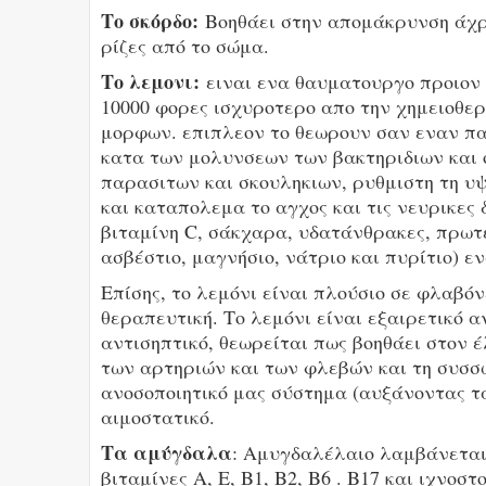
Το σκόρδο:
Βοηθάει στην απομάκρυνση άχρη
ρίζες από το σώμα.
Το λεμονι:
ειναι ενα θαυματουργο προιον 
10000 φορες ισχυροτερο απο την χημειοθε
μορφων. επιπλεον το θεωρουν σαν εναν π
κατα των μολυνσεων των βακτηριδιων και 
παρασιτων και σκουληκιων, ρυθμιστη τη υψ
και καταπολεμα το αγχος και τις νευρικες 
βιταμίνη C, σάκχαρα, υδατάνθρακες, πρωτ
ασβέστιο, μαγνήσιο, νάτριο και πυρίτιο) ε
Επίσης, το λεμόνι είναι πλούσιο σε φλαβόν
θεραπευτική. Το λεμόνι είναι εξαιρετικό α
αντισηπτικό, θεωρείται πως βοηθάει στον έ
των αρτηριών και των φλεβών και τη συσσώ
ανοσοποιητικό μας σύστημα (αυξάνοντας τα
αιμοστατικό.
Τα αμύγδαλα
: Αμυγδαλέλαιο λαμβάνεται
βιταμίνες Α, Ε, Β1, Β2, Β6 . Β17 και ιχνοστ