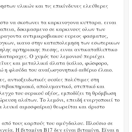
στων υλικών και τις επικίνδυνες ελεύθερες
στο να σκοτωνει τα καρκινογονα κυτταρα. ειναι
ραπεια, δοκιμασμενο σε καρκινους ολων των
αραγοντα αντιμικροβιακου ευρεος φασματος,
ογκων, ικανο στην καταπολεμηση των εσωτερικων
ηλης αρτηριακης πιεσης, ειναι αντικαταθλιπτικο
διαταραχες. Ο χυμός του λεμονιού περιέχει
εΐνες και μεταλλικά άλατα (κάλιο, φώσφορο,
νώ η φλούδα του αναζωογονητικό αιθέριο έλαιο.
ες, αντιοξειδωτικές ουσίες πολύτιμες στη
ντιβακτηριακό, απολυμαντικό, στυπτικό και
λεγχο του ουρικού οξέος, εμποδίζει τη θρόμβωση
ρευση αλάτων. Το λεμόνι, επειδή ενεργοποιεί το
 λευκά αιμοσφαίρια) θεωρείται και άριστο
 από τους καρπούς του αμύγδαλου. Πλούσιο σε
οιχεία. Η βιταμίνη Β17 δεν είναι βιταμίνη. Είναι η