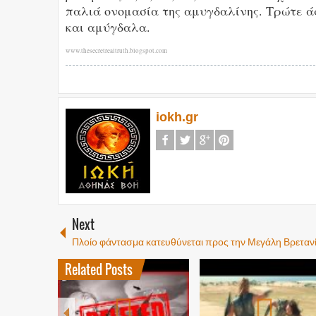
παλιά ονομασία της αμυγδαλίνης. Τρώτε ά
και αμύγδαλα.
www.thesecretrealtruth.blogspot.com
iokh.gr
Next
Πλοίο φάντασμα κατευθύνεται προς την Μεγάλη Βρεταν
Related Posts