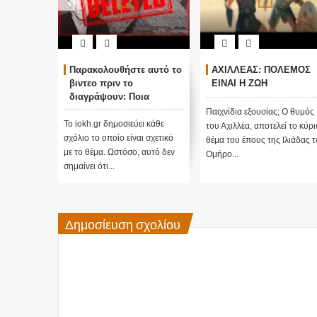
Παρακολουθήστε αυτό το
ΑΧΙΛΛΕΑΣ: ΠΟΛΕΜΟΣ
βιντεο πριν το
ΕΙΝΑΙ Η ΖΩΗ
διαγράψουν: Ποια
μυστικά κρύβουν οι
Παιχνίδια εξουσίας; Ο θυμός
πυραμίδες; Γιατί
Το iokh.gr δημοσιεύει κάθε
του Αχιλλέα, αποτελεί το κύρι
χτίστηκαν;
σχόλιο το οποίο είναι σχετικό
θέμα του έπους της Ιλιάδας 
με το θέμα. Ωστόσο, αυτό δεν
Ομήρο...
σημαίνει ότι...
Δημοσίευση σχολίου