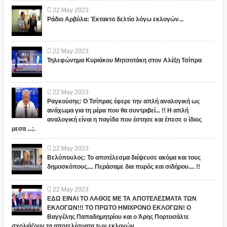
22
May
2023
Ράδιο Αρβύλα: Έκτακτο δελτίο λόγω εκλογών...
22
May
2023
Τηλεφώνημα Κυριάκου Μητσοτάκη στον Αλέξη Τσίπρα
22
May
2023
Ραγκούσης: Ο Τσίπρας έφερε την απλή αναλογική ως
ανάχωμα για τη μέρα που θα συντριβεί... !! Η απλή
αναλογική είναι η παγίδα που έστησε και έπεσε ο ίδιος
μεσα ...;.
22
May
2023
Βελόπουλος: Το αποτέλεσμα διέψευσε ακόμα και τους
δημοσκόπους.... Περάσαμε δια πυρός και σιδήρου.... !!
22
May
2023
ΕΔΩ ΕΙΝΑΙ ΤΟ ΛΑΘΟΣ ΜΕ ΤΑ ΑΠΟΤΕΛΕΣΜΑΤΑ ΤΩΝ
ΕΚΛΟΓΩΝ!!! ΤΟ ΠΡΩΤΟ ΗΜΙΧΡΟΝΟ ΕΚΛΟΓΩΝ! Ο
Βαγγέλης Παπαδημητρίου και ο Άρης Πορτοσάλτε
σχολιάζουν τα αποτελέσματα των εκλογών