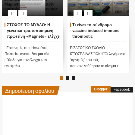
ΣΤΟΧΟΣ ΤΟ ΜΥΑΛΟ: Η
Τι είναι το σύνδρομο
γενετικά τροποποιημένη
vaccine induced immune
πρωτεΐνη «Magneto» ελέγχει
thrombotic
εξ' αποστάσεως τον
thrombocytopenia που
εγκέφαλο
αναπτύχθηκε συνολικά σε
Ερευνητές στις Ηνωμένες
ΕΙΣΑΓΩΓΙΚΟ ΣΧΟΛΙΟ
44 άτομα μετά από
Πολιτείες ανέπτυξαν μια νέα
ΙΣΤΟΣΕΛΙΔΑΣ "ΙΩΚΗ"Οι λεγόμενοι
εκατομμύρια εμβολιασμούς
μέθοδο για τον έλεγχο των
"αρνητές" του ιού,
με τα εμβόλια της
εγκεφαλικ...
που ακολούθησαν το κίνημα τ...
AstraZeneca και της
Johnson
Δημοσίευση σχολίου
Blogger
Facebook