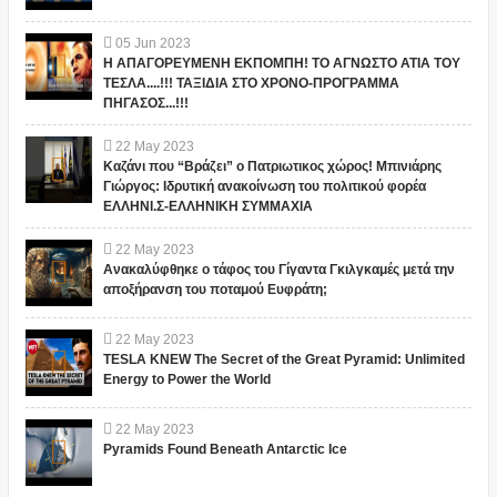
05
Jun
2023
Η ΑΠΑΓΟΡΕΥΜΕΝΗ ΕΚΠΟΜΠΗ! ΤΟ ΑΓΝΩΣΤΟ ΑΤΙΑ ΤΟΥ
ΤΕΣΛΑ....!!! ΤΑΞΙΔΙΑ ΣΤΟ ΧΡΟΝΟ-ΠΡΟΓΡΑΜΜΑ
ΠΗΓΑΣΟΣ...!!!
22
May
2023
Καζάνι που “Βράζει” ο Πατριωτικος χώρος! Μπινιάρης
Γιώργος: Ιδρυτική ανακοίνωση του πολιτικού φορέα
ΕΛΛΗΝΙ.Σ-ΕΛΛΗΝΙΚΗ ΣΥΜΜΑΧΙΑ
22
May
2023
Ανακαλύφθηκε ο τάφος του Γίγαντα Γκιλγκαμές μετά την
αποξήρανση του ποταμού Ευφράτη;
22
May
2023
TESLA KNEW The Secret of the Great Pyramid: Unlimited
Energy to Power the World
22
May
2023
Pyramids Found Beneath Antarctic Ice