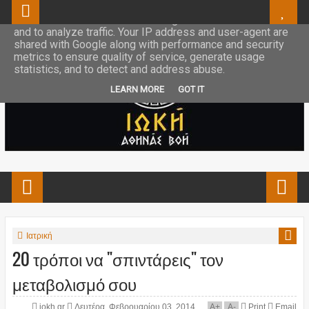
This site uses cookies from Google to deliver its services
and to analyze traffic. Your IP address and user-agent are
shared with Google along with performance and security
metrics to ensure quality of service, generate usage
statistics, and to detect and address abuse.
LEARN MORE
GOT IT
Ιατρική
20 τρόποι να "σπιντάρεις" τον
μεταβολισμό σου
iokh.gr
Δευτέρα, Φεβρουαρίου 03, 2014
A
+
A
-
Print
Email