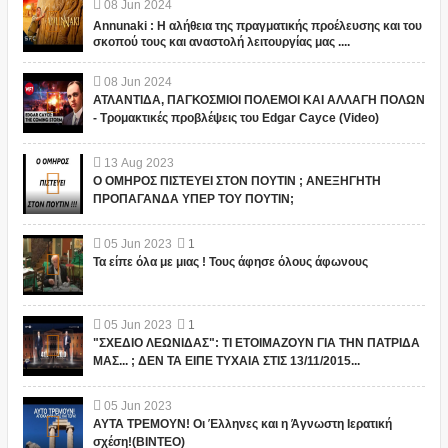
08
Jun
2024
Annunaki : Η αλήθεια της πραγματικής προέλευσης και του
σκοπού τους και αναστολή λειτουργίας μας ....
08
Jun
2024
ΑΤΛΑΝΤΙΔΑ, ΠΑΓΚΟΣΜΙΟΙ ΠΟΛΕΜΟΙ ΚΑΙ ΑΛΛΑΓΗ ΠΟΛΩΝ
- Τρομακτικές προβλέψεις του Edgar Cayce (Video)
13
Aug
2023
Ο ΟΜΗΡΟΣ ΠΙΣΤΕΥΕΙ ΣΤΟΝ ΠΟΥΤΙΝ ; ΑΝΕΞΗΓΗΤΗ
ΠΡΟΠΑΓΑΝΔΑ ΥΠΕΡ ΤΟΥ ΠΟΥΤΙΝ;
05
Jun
2023
1
Τα είπε όλα με μιας ! Τους άφησε όλους άφωνους
05
Jun
2023
1
"ΣΧΕΔΙΟ ΛΕΩΝΙΔΑΣ": ΤΙ ΕΤΟΙΜΑΖΟΥΝ ΓΙΑ ΤΗΝ ΠΑΤΡΙΔΑ
ΜΑΣ... ; ΔΕΝ ΤΑ ΕΙΠΕ ΤΥΧΑΙΑ ΣΤΙΣ 13/11/2015...
05
Jun
2023
ΑΥΤΑ ΤΡΕΜΟΥΝ! Οι Έλληνες και η Άγνωστη Ιερατική
σχέση!(ΒΙΝΤΕΟ)