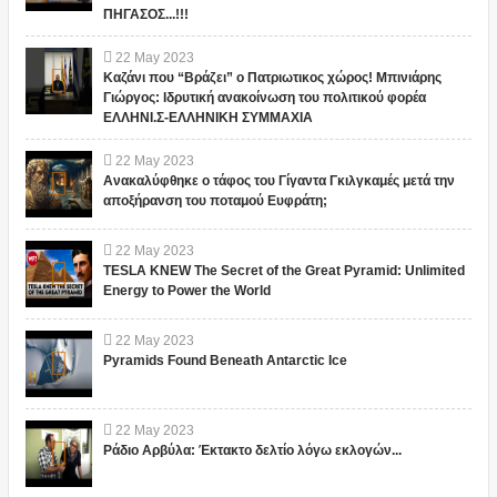
ΠΗΓΑΣΟΣ...!!!
22
May
2023
Καζάνι που “Βράζει” ο Πατριωτικος χώρος! Μπινιάρης
Γιώργος: Ιδρυτική ανακοίνωση του πολιτικού φορέα
ΕΛΛΗΝΙ.Σ-ΕΛΛΗΝΙΚΗ ΣΥΜΜΑΧΙΑ
22
May
2023
Ανακαλύφθηκε ο τάφος του Γίγαντα Γκιλγκαμές μετά την
αποξήρανση του ποταμού Ευφράτη;
22
May
2023
TESLA KNEW The Secret of the Great Pyramid: Unlimited
Energy to Power the World
22
May
2023
Pyramids Found Beneath Antarctic Ice
22
May
2023
Ράδιο Αρβύλα: Έκτακτο δελτίο λόγω εκλογών...