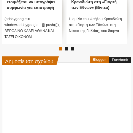
ετοιμάζεται να υπογράψει
Κρανιδιώτη στη «Γιορτή
συμφωνία για επιστροφή
των Εθνών» (Βίντεο)
μεταναστών
(adsbygoogle =
H ομιλία του Φαήλου Κρανιδιώτη
window.adsbygoogle || []).push({});
στη «Γιορτή των Εθνών», στη
ΒΕΡΟΛΙΝΟ ΚΑΛΕΙ ΑΘΗΝΑ ΚΑΙ
Νίκαια της Γαλλίας, που διοργα...
ΤΑΖΕΙ ΟΙΚΟΝΟΜ...
Δημοσίευση σχολίου
Blogger
Facebook