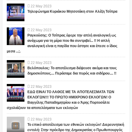
22
May
2023
Τηλεφώνημα Κυριάκου Μητσοτάκη στον Αλέξη Τσίπρα
22
May
2023
Ραγκούσης: Ο Τσίπρας έφερε την απλή αναλογική ως
ανάχωμα για τη μέρα που θα συντριβεί... !! Η απλή
αναλογική είναι η παγίδα που έστησε και έπεσε ο ίδιος
μεσα ...;.
22
May
2023
Βελόπουλος: Το αποτέλεσμα διέψευσε ακόμα και τους
δημοσκόπους.... Περάσαμε δια πυρός και σιδήρου.... !!
22
May
2023
ΕΔΩ ΕΙΝΑΙ ΤΟ ΛΑΘΟΣ ΜΕ ΤΑ ΑΠΟΤΕΛΕΣΜΑΤΑ ΤΩΝ
ΕΚΛΟΓΩΝ!!! ΤΟ ΠΡΩΤΟ ΗΜΙΧΡΟΝΟ ΕΚΛΟΓΩΝ! Ο
Βαγγέλης Παπαδημητρίου και ο Άρης Πορτοσάλτε
σχολιάζουν τα αποτελέσματα των εκλογών
22
May
2023
Το επικό αποτέλεσμα των εθνικών εκλογών! Διερευνητική
εντολή: Στην πρόεδρο της Δημοκρατίας ο Πρωθυπουργός