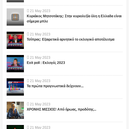
21
May
2023
Κυριάκος Μητσοτάκης: Στην κυριολεξία όλη η Ελλαδα είναι
σήμερα μπλε
21
May
2023
Τσίπρας: Εξαιρετικά αρνητικό το εκλογικό αποτέλεσμα
21
May
2023
Exit poll : Εκλογές 2023
21
May
2023
Τα πρώτα προγνωστικά δείχνουν...
21
May
2023
ΧΡΟΝΗΣ ΜΙΣΣΙΟΣ! Από ήρωας, προδότης...
21
May
2023