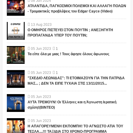
08
Jun
2024
ΑΤΛΑΝΤΙΔΑ, ΠΑΓΚΟΣΜΙΟΙ ΠΟΛΕΜΟΙ ΚΑΙ ΑΛΛΑΓΗ ΠΟΛΩΝ
- Τρομακτικές προβλέψεις του Edgar Cayce (Video)
13
Aug
2023
Ο ΟΜΗΡΟΣ ΠΙΣΤΕΥΕΙ ΣΤΟΝ ΠΟΥΤΙΝ ; ΑΝΕΞΗΓΗΤΗ
ΠΡΟΠΑΓΑΝΔΑ ΥΠΕΡ ΤΟΥ ΠΟΥΤΙΝ;
05
Jun
2023
1
Τα είπε όλα με μιας ! Τους άφησε όλους άφωνους
05
Jun
2023
1
"ΣΧΕΔΙΟ ΛΕΩΝΙΔΑΣ": ΤΙ ΕΤΟΙΜΑΖΟΥΝ ΓΙΑ ΤΗΝ ΠΑΤΡΙΔΑ
ΜΑΣ... ; ΔΕΝ ΤΑ ΕΙΠΕ ΤΥΧΑΙΑ ΣΤΙΣ 13/11/2015...
05
Jun
2023
ΑΥΤΑ ΤΡΕΜΟΥΝ! Οι Έλληνες και η Άγνωστη Ιερατική
σχέση!(ΒΙΝΤΕΟ)
05
Jun
2023
Η ΑΠΑΓΟΡΕΥΜΕΝΗ ΕΚΠΟΜΠΗ! ΤΟ ΑΓΝΩΣΤΟ ΑΤΙΑ ΤΟΥ
ΤΕΣΛΑ....!!! ΤΑΞΙΔΙΑ ΣΤΟ ΧΡΟΝΟ-ΠΡΟΓΡΑΜΜΑ