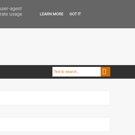
 user-agent
erate usage
LEARN MORE
GOT IT