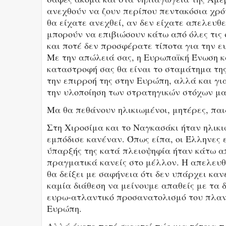
ανεχθούν να ζουν περίπου πεντακόσια χρόν
θα είχατε ανεχθεί, αν δεν είχατε απελευθ
μπορούν να επιβιώσουν κάτω από όλες τις 
και ποτέ δεν προσφέρατε τίποτα για την ευ
Με την απώλειά σας, η Ευρωπαϊκή Ένωση κα
καταστροφή σας θα είναι το σταμάτημα της
την επιρροή της στην Ευρώπη, αλλά και γι
την υλοποίηση των στρατηγικών στόχων μα
Μα θα πεθάνουν ηλικιωμένοι, μητέρες, παι
Στη Χιροσίμα και το Ναγκασάκι ήταν ηλικι
εμπόδισε κανέναν. Όπως είπα, οι Έλληνες ε
ύπαρξής της κατά πλειοψηφία ήταν κάτω απ
πραγματικά κανείς στο μέλλον. Η απελευθ
θα δείξει με σαφήνεια ότι δεν υπάρχει κα
καμία διάθεση να μείνουμε απαθείς με τα 
ευρω-ατλαντικό προσανατολισμό του πλανή
Ευρώπη.