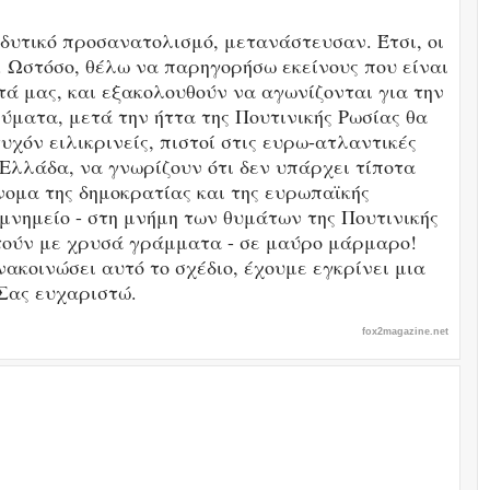
δυτικό προσανατολισμό, μετανάστευσαν. Έτσι, οι
ς. Ωστόσο, θέλω να παρηγορήσω εκείνους που είναι
τά μας, και εξακολουθούν να αγωνίζονται για την
θύματα, μετά την ήττα της Πουτινικής Ρωσίας θα
υχόν ειλικρινείς, πιστοί στις ευρω-ατλαντικές
 Ελλάδα, να γνωρίζουν ότι δεν υπάρχει τίποτα
νομα της δημοκρατίας και της ευρωπαϊκής
μνημείο - στη μνήμη των θυμάτων της Πουτινικής
τούν με χρυσά γράμματα - σε μαύρο μάρμαρο!
ακοινώσει αυτό το σχέδιο, έχουμε εγκρίνει μια
 Σας ευχαριστώ.
fox2magazine.net