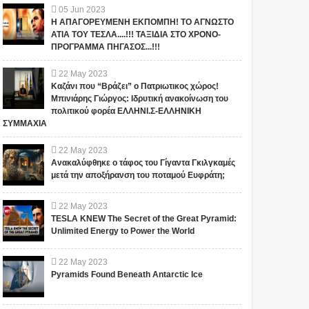
05
Jun
2023
Η ΑΠΑΓΟΡΕΥΜΕΝΗ ΕΚΠΟΜΠΗ! ΤΟ ΑΓΝΩΣΤΟ
ΑΤΙΑ ΤΟΥ ΤΕΣΛΑ....!!! ΤΑΞΙΔΙΑ ΣΤΟ ΧΡΟΝΟ-
ΠΡΟΓΡΑΜΜΑ ΠΗΓΑΣΟΣ...!!!
22
May
2023
Καζάνι που “Βράζει” ο Πατριωτικος χώρος!
Μπινιάρης Γιώργος: Ιδρυτική ανακοίνωση του
πολιτικού φορέα ΕΛΛΗΝΙ.Σ-ΕΛΛΗΝΙΚΗ
ΣΥΜΜΑΧΙΑ
22
May
2023
Ανακαλύφθηκε ο τάφος του Γίγαντα Γκιλγκαμές
μετά την αποξήρανση του ποταμού Ευφράτη;
22
May
2023
TESLA KNEW The Secret of the Great Pyramid:
Unlimited Energy to Power the World
22
May
2023
Pyramids Found Beneath Antarctic Ice