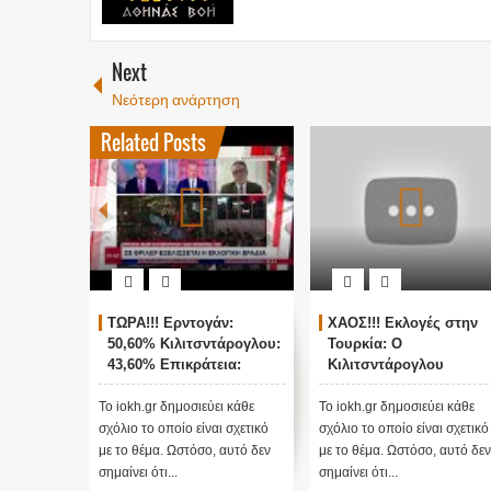
Next
Νεότερη ανάρτηση
Related Posts
ΤΩΡΑ!!! Ερντογάν:
ΧΑΟΣ!!! Εκλογές στην
50,60% Κιλιτσντάρογλου:
Τουρκία: Ο
43,60% Επικράτεια:
Κιλιτσντάρογλου
78,2%
αμφισβητεί τα
αποτελέσματα θα γίνου
Το iokh.gr δημοσιεύει κάθε
Το iokh.gr δημοσιεύει κάθε
ενστάσεις...
σχόλιο το οποίο είναι σχετικό
σχόλιο το οποίο είναι σχετικό
με το θέμα. Ωστόσο, αυτό δεν
με το θέμα. Ωστόσο, αυτό δεν
σημαίνει ότι...
σημαίνει ότι...