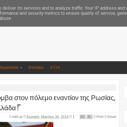
Συγγραφέας Νικόλαος Αργυρίου
deliver its services and to analyze traffic. Your IP address and
formance and security metrics to ensure quality of service, gen
 abuse.
Αρχαιολογία
Επιστήμη
Α.Τ.Ι.Α.
όμβα στον πόλεμο εναντίον της Ρωσίας,
λάδα !"
iokh.gr
Κυριακή, Μαρτίου 30, 2014
1
A
+
A
-
Print
Email