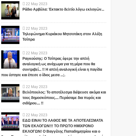
22
May
2023
Ράδιο Αρβύλα: Έκτακτο δελτίο λόγω εκλογών...
22
May
2023
Τηλεφώνημα Κυριάκου Μητσοτάκη στον Αλέξη
Τσίπρα
22
May
2023
Ραγκούσης: Ο Τσίπρας έφερε την απλή
αναλογική ως ανάχωμα για τη μέρα που θα
συντριβεί... !! Η απλή αναλογική είναι η παγίδα
που έστησε και έπεσε ο ίδιος μεσα ...;.
22
May
2023
Βελόπουλος: Το αποτέλεσμα διέψευσε ακόμα και
τους δημοσκόπους.... Περάσαμε δια πυρός και
σιδήρου.... !!
22
May
2023
ΕΔΩ ΕΙΝΑΙ ΤΟ ΛΑΘΟΣ ΜΕ ΤΑ ΑΠΟΤΕΛΕΣΜΑΤΑ
ΤΩΝ ΕΚΛΟΓΩΝ!!! ΤΟ ΠΡΩΤΟ ΗΜΙΧΡΟΝΟ
ΕΚΛΟΓΩΝ! Ο Βαγγέλης Παπαδημητρίου και ο