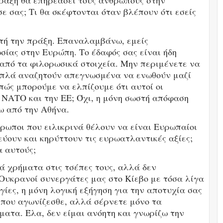
πράξη θα επηρεάσει τους ανθρώπους στην
 σας; Τι θα σκέφτονται όταν βλέπουν ότι εσείς
υτή την πράξη. Επαναλαμβάνω, εμείς
σίας στην Ευρώπη. Το έδαφός σας είναι ήδη
από τα φιλορωσικά στοιχεία. Μην περιμένετε να
 απλά αναζητούν απεγνωσμένα να ενωθούν μαζί
πώς μπορούμε να ελπίζουμε ότι αυτοί οι
ΝΑΤΟ και την ΕΕ; Όχι, η μόνη σωστή απόφαση
ω από την Αθήνα.
ρωποι που ειλικρινά θέλουν να είναι Ευρωπαίοι
εύουν και κηρύττουν τις ευρωατλαντικές αξίες;
α αυτούς;
ά χρήματα στις τσέπες τους, αλλά δεν
Ουκρανοί συνεργάτες μας στο Κίεβο με τόσα λίγα
ίες, η μόνη λογική εξήγηση για την αποτυχία σας
ό που αγωνίζεσθε, αλλά σέρνετε μόνο τα
ατα. Έλα, δεν είμαι ανόητη και γνωρίζω την