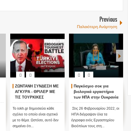
Previous
Παλαιότερη Ανάρτηση
ΖΩΝΤΑΝΗ ΣΥΝΔΕΣΗ ΜΕ
Παγκόσμιο σοκ για
ΑΓΚΥΡΑ - ΘΡΙΛΕΡ ΜΕ
βιολογικά εργαστήρια
ΤΙΣ ΤΟΥΡΚΙΚΕΣ
των ΗΠΑ στην Ουκρανία
ΕΚΛΟΓΕΣ !
ν
Το iokh.gr δημοσιεύει κάθε
Στις 26 Φεβρουαρίου 2022, οι
σχόλιο το οποίο είναι σχετικό
ΗΠΑ διέγραψαν όλα τα
με το θέμα. Ωστόσο, αυτό δεν
έγγραφα ενός Εργαστηρίου
σημαίνει ότι...
Βιοόπλων τους στη...