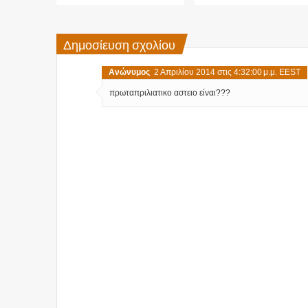
Δημοσίευση σχολίου
Ανώνυμος
2 Απριλίου 2014 στις 4:32:00 μ.μ. EEST
πρωταπριλιατικο αστειο είναι???