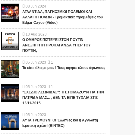
08
Jun
2024
ΑΤΛΑΝΤΙΔΑ, ΠΑΓΚΟΣΜΙΟΙ ΠΟΛΕΜΟΙ ΚΑΙ
ΑΛΛΑΓΗ ΠΟΛΩΝ - Τρομακτικές προβλέψεις του
Edgar Cayce (Video)
13
Aug
2023
Ο ΟΜΗΡΟΣ ΠΙΣΤΕΥΕΙ ΣΤΟΝ ΠΟΥΤΙΝ ;
ΑΝΕΞΗΓΗΤΗ ΠΡΟΠΑΓΑΝΔΑ ΥΠΕΡ ΤΟΥ
ΠΟΥΤΙΝ;
05
Jun
2023
1
Τα είπε όλα με μιας ! Τους άφησε όλους άφωνους
05
Jun
2023
1
"ΣΧΕΔΙΟ ΛΕΩΝΙΔΑΣ": ΤΙ ΕΤΟΙΜΑΖΟΥΝ ΓΙΑ ΤΗΝ
ΠΑΤΡΙΔΑ ΜΑΣ... ; ΔΕΝ ΤΑ ΕΙΠΕ ΤΥΧΑΙΑ ΣΤΙΣ
13/11/2015...
05
Jun
2023
ΑΥΤΑ ΤΡΕΜΟΥΝ! Οι Έλληνες και η Άγνωστη
Ιερατική σχέση!(ΒΙΝΤΕΟ)