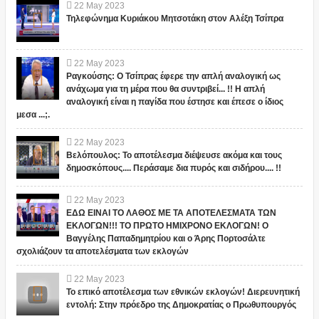
22
May
2023
Τηλεφώνημα Κυριάκου Μητσοτάκη στον Αλέξη Τσίπρα
22
May
2023
Ραγκούσης: Ο Τσίπρας έφερε την απλή αναλογική ως
ανάχωμα για τη μέρα που θα συντριβεί... !! Η απλή
αναλογική είναι η παγίδα που έστησε και έπεσε ο ίδιος
μεσα ...;.
22
May
2023
Βελόπουλος: Το αποτέλεσμα διέψευσε ακόμα και τους
δημοσκόπους.... Περάσαμε δια πυρός και σιδήρου.... !!
22
May
2023
ΕΔΩ ΕΙΝΑΙ ΤΟ ΛΑΘΟΣ ΜΕ ΤΑ ΑΠΟΤΕΛΕΣΜΑΤΑ ΤΩΝ
ΕΚΛΟΓΩΝ!!! ΤΟ ΠΡΩΤΟ ΗΜΙΧΡΟΝΟ ΕΚΛΟΓΩΝ! Ο
Βαγγέλης Παπαδημητρίου και ο Άρης Πορτοσάλτε
σχολιάζουν τα αποτελέσματα των εκλογών
22
May
2023
Το επικό αποτέλεσμα των εθνικών εκλογών! Διερευνητική
εντολή: Στην πρόεδρο της Δημοκρατίας ο Πρωθυπουργός