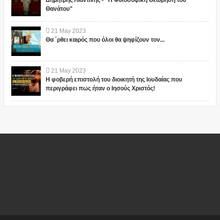
Δημήτρης Λιαντίνης - "Η Φιλοσοφική Θεώρηση του
Θανάτου"
21
May
2023
Θα ΄ρθει καιρός που όλοι θα ψηφίζουν τον...
21
May
2023
Η φοβερή επιστολή του διοικητή της Ιουδαίας που
περιγράφει πως ήταν ο Ιησούς Χριστός!