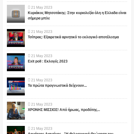
21
May
2023
Κυριάκος Μητσοτάκης: Στην κυριολεξία όλη η Ελλαδα είναι
σήμερα μπλε
21
May
2023
Τσίπρας: Εξαιρετικά αρνητικό το εκλογικό αποτέλεσμα
21
May
2023
Exit poll : Εκλογές 2023
21
May
2023
Τα πρώτα προγνωστικά δείχνουν...
21
May
2023
ΧΡΟΝΗΣ ΜΙΣΣΙΟΣ! Από ήρωας, προδότης...
21
May
2023