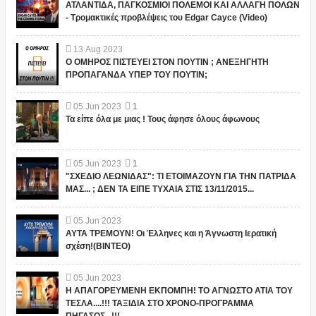
ΑΤΛΑΝΤΙΔΑ, ΠΑΓΚΟΣΜΙΟΙ ΠΟΛΕΜΟΙ ΚΑΙ ΑΛΛΑΓΗ ΠΟΛΩΝ
- Τρομακτικές προβλέψεις του Edgar Cayce (Video)
13
Aug
2023
Ο ΟΜΗΡΟΣ ΠΙΣΤΕΥΕΙ ΣΤΟΝ ΠΟΥΤΙΝ ; ΑΝΕΞΗΓΗΤΗ
ΠΡΟΠΑΓΑΝΔΑ ΥΠΕΡ ΤΟΥ ΠΟΥΤΙΝ;
05
Jun
2023
1
Τα είπε όλα με μιας ! Τους άφησε όλους άφωνους
05
Jun
2023
1
"ΣΧΕΔΙΟ ΛΕΩΝΙΔΑΣ": ΤΙ ΕΤΟΙΜΑΖΟΥΝ ΓΙΑ ΤΗΝ ΠΑΤΡΙΔΑ
ΜΑΣ... ; ΔΕΝ ΤΑ ΕΙΠΕ ΤΥΧΑΙΑ ΣΤΙΣ 13/11/2015...
05
Jun
2023
ΑΥΤΑ ΤΡΕΜΟΥΝ! Οι Έλληνες και η Άγνωστη Ιερατική
σχέση!(ΒΙΝΤΕΟ)
05
Jun
2023
Η ΑΠΑΓΟΡΕΥΜΕΝΗ ΕΚΠΟΜΠΗ! ΤΟ ΑΓΝΩΣΤΟ ΑΤΙΑ ΤΟΥ
ΤΕΣΛΑ....!!! ΤΑΞΙΔΙΑ ΣΤΟ ΧΡΟΝΟ-ΠΡΟΓΡΑΜΜΑ