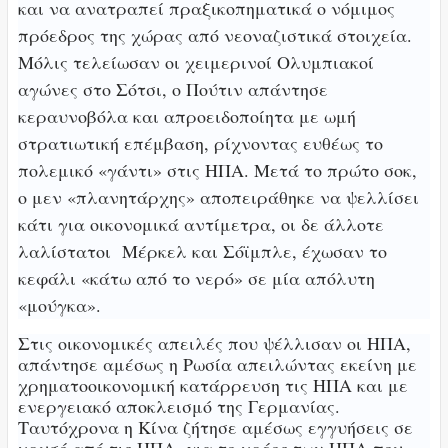
και να ανατραπεί πραξικοπηματ
ι
κά ο νόμιμος
πρόεδρος της χώρας από νεοναζιστικά στοιχεία.
Μόλις τελείωσαν οι χειμερινοί Ολυμπιακοί
αγώνες στο Σότσι, ο Πούτιν απάντησε
κεραυνοβόλα και απροειδοποίητα με ωμή
στρατιωτική επέμβαση, ρίχνοντας ευθέως το
πολεμικό «γάντι» στις ΗΠΑ. Μετά το πρώτο σοκ,
ο μεν «πλανητάρχης» αποπειράθηκε να ψελλίσει
κάτι για οικονομικά αντίμετρα, οι δε άλλοτε
λαλίστατοι Μέρκελ και Σόϊμπλε, έχωσαν το
κεφάλι «κάτω από το νερό» σε μία απόλυτη
«μούγκα».
Στις οικονομικές απειλές που ψέλλισαν οι ΗΠΑ,
απάντησε αμέσως η Ρωσία απειλώντας εκείνη με
χρηματοοικονομική κατάρρευση τις ΗΠΑ και με
ενεργειακό αποκλεισμό της Γερμανίας.
Ταυτόχρονα η Κίνα ζήτησε αμέσως εγγυήσεις σε