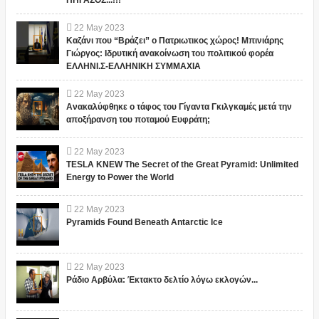
ΠΗΓΑΣΟΣ...!!!
22
May
2023
Καζάνι που “Βράζει” ο Πατριωτικος χώρος! Μπινιάρης
Γιώργος: Ιδρυτική ανακοίνωση του πολιτικού φορέα
ΕΛΛΗΝΙ.Σ-ΕΛΛΗΝΙΚΗ ΣΥΜΜΑΧΙΑ
22
May
2023
Ανακαλύφθηκε ο τάφος του Γίγαντα Γκιλγκαμές μετά την
αποξήρανση του ποταμού Ευφράτη;
22
May
2023
TESLA KNEW The Secret of the Great Pyramid: Unlimited
Energy to Power the World
22
May
2023
Pyramids Found Beneath Antarctic Ice
22
May
2023
Ράδιο Αρβύλα: Έκτακτο δελτίο λόγω εκλογών...