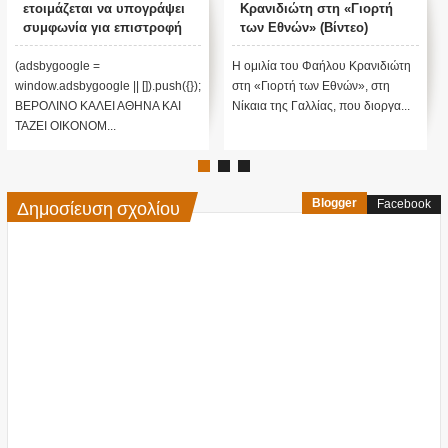
ετοιμάζεται να υπογράψει
Κρανιδιώτη στη «Γιορτή
συμφωνία για επιστροφή
των Εθνών» (Βίντεο)
μεταναστών
(adsbygoogle =
H ομιλία του Φαήλου Κρανιδιώτη
window.adsbygoogle || []).push({});
στη «Γιορτή των Εθνών», στη
ΒΕΡΟΛΙΝΟ ΚΑΛΕΙ ΑΘΗΝΑ ΚΑΙ
Νίκαια της Γαλλίας, που διοργα...
ΤΑΖΕΙ ΟΙΚΟΝΟΜ...
Δημοσίευση σχολίου
Blogger
Facebook