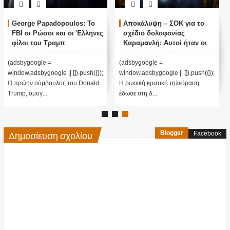
George Papadopoulos: Το
Αποκάλυψη – ΣΟΚ για το
FBI οι Ρώσοι και οι Έλληνες
σχέδιο δολοφονίας
φίλοι του Τραμπ
Καραμανλή: Αυτοί ήταν οι
«εκτελεστές»! (vid)
(adsbygoogle =
(adsbygoogle =
window.adsbygoogle || []).push({});
window.adsbygoogle || []).push({});
Ο πρώην σύμβουλος του Donald
Η ρωσική κρατική τηλεόραση
Trump, ομογ...
έδωσε στη δ...
Δημοσίευση σχολίου
Blogger
Facebook