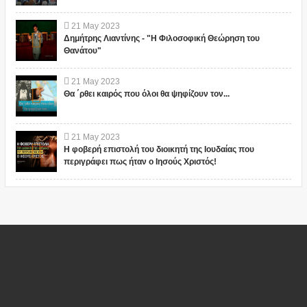
21
May
2023
Δημήτρης Λιαντίνης - "Η Φιλοσοφική Θεώρηση του
Θανάτου"
21
May
2023
Θα ΄ρθει καιρός που όλοι θα ψηφίζουν τον...
21
May
2023
Η φοβερή επιστολή του διοικητή της Ιουδαίας που
περιγράφει πως ήταν ο Ιησούς Χριστός!