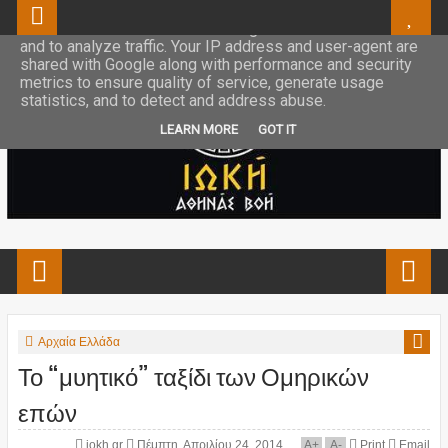
This site uses cookies from Google to deliver its services
and to analyze traffic. Your IP address and user-agent are
shared with Google along with performance and security
metrics to ensure quality of service, generate usage
statistics, and to detect and address abuse.
LEARN MORE
GOT IT
Αρχαία Ελλάδα
Το “μυητικό” ταξίδι των Ομηρικών
επών
iokh.gr
Πέμπτη, Απριλίου 24, 2014
A
+
A
-
Print
Email