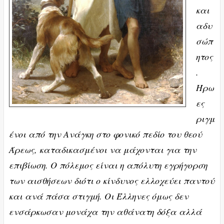
και
αδυ
σώπ
ητος
.
Ήρω
ες
ριγμ
ένοι από την Ανάγκη στο φονικό πεδίο του θεού
Άρεως, καταδικασμένοι να μάχονται για την
επιβίωση. Ο πόλεμος είναι η απόλυτη εγρήγορση
των αισθήσεων διότι ο κίνδυνος ελλοχεύει παντού
και ανά πάσα στιγμή. Οι Έλληνες όμως δεν
ενσάρκωσαν μονάχα την αθάνατη δόξα αλλά