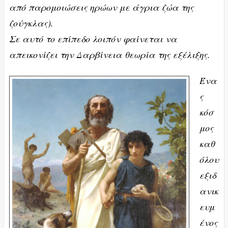
από παρομοιώσεις ηρώων με άγρια ζώα της
ζούγκλας).
Σε αυτό το επίπεδο λοιπόν φαίνεται να
απεικονίζει την Δαρβίνεια θεωρία της εξέλιξης.
Ένα
ς
κόσ
μος
καθ
όλου
εξιδ
ανικ
ευμ
ένος