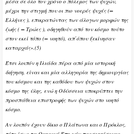
μέσα σε όλο τον χρόνο ο πόλεμος των ψυχών,
μέχρι την στιγμή που οι πιο νοερές ψυχές (=
Ελλήνες ), επικρατώντας των άλογων μορφών της
ζωής ( = Τρώες ), οδηγηθούν από τον κόσμο τούτο
στον εκεί τόπο (= νοητό), απ΄όπου ξεκίνησαν
καταρχάς».(5)
Έτσι λοιπόν η Ιλιάδα πέρα από μία ιστορική
διήγηση, είναι και μία αλληγορία της δημιουργίας
του κόσμου και της καθόδου των ψυχών στον
κόσμο της ύλης, ενώ η Οδύσσεια υποκρύπτει την
προσπάθεια επιστροφής των ψυχών στο νοητό
κόσμο.
Αν λοιπόν έχουν δίκιο ο Πλάτωνα και ο Πρόκλος,
τότε ίσως τα Ομηρικά Έπη εάν προσεγγίσουμε