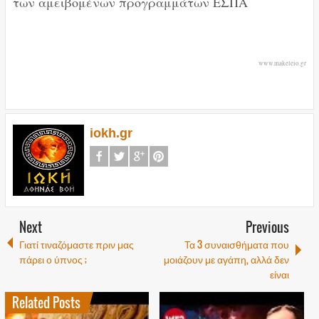
των αμειβομένων προγραμμάτων ΕΣΠΑ
www.makeleio.gr
iokh.gr
Next
Previous
Γιατί τιναζόμαστε πριν μας
Τα 3 συναισθήματα που
πάρει ο ύπνος ;
μοιάζουν με αγάπη, αλλά δεν
είναι
Related Posts