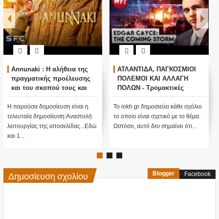
Annunaki : Η αλήθεια της
ΑΤΛΑΝΤΙΔΑ, ΠΑΓΚΟΣΜΙΟΙ
πραγματικής προέλευσης
ΠΟΛΕΜΟΙ ΚΑΙ ΑΛΛΑΓΗ
και του σκοπού τους και
ΠΟΛΩΝ - Τρομακτικές
αναστολή λειτουργίας μας
προβλέψεις του Edgar
....
Cayce (Video)
Η παρούσα δημοσίευση είναι η
Το iokh.gr δημοσιεύει κάθε σχόλιο
τελευταία δημοσίευση:Αναστολή
το οποίο είναι σχετικό με το θέμα.
λειτουργίας της ιστοσελίδας...Εδώ
Ωστόσο, αυτό δεν σημαίνει ότι...
και 1...
Δημοσίευση σχολίου
Blogger
Facebook