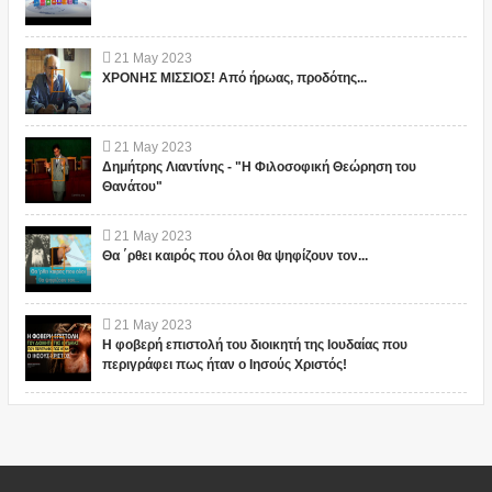
21
May
2023
ΧΡΟΝΗΣ ΜΙΣΣΙΟΣ! Από ήρωας, προδότης...
21
May
2023
Δημήτρης Λιαντίνης - "Η Φιλοσοφική Θεώρηση του
Θανάτου"
21
May
2023
Θα ΄ρθει καιρός που όλοι θα ψηφίζουν τον...
21
May
2023
Η φοβερή επιστολή του διοικητή της Ιουδαίας που
περιγράφει πως ήταν ο Ιησούς Χριστός!