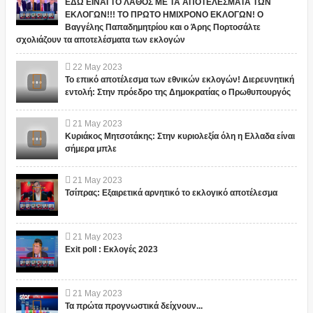
ΕΔΩ ΕΙΝΑΙ ΤΟ ΛΑΘΟΣ ΜΕ ΤΑ ΑΠΟΤΕΛΕΣΜΑΤΑ ΤΩΝ
ΕΚΛΟΓΩΝ!!! ΤΟ ΠΡΩΤΟ ΗΜΙΧΡΟΝΟ ΕΚΛΟΓΩΝ! Ο
Βαγγέλης Παπαδημητρίου και ο Άρης Πορτοσάλτε
σχολιάζουν τα αποτελέσματα των εκλογών
22
May
2023
Το επικό αποτέλεσμα των εθνικών εκλογών! Διερευνητική
εντολή: Στην πρόεδρο της Δημοκρατίας ο Πρωθυπουργός
21
May
2023
Κυριάκος Μητσοτάκης: Στην κυριολεξία όλη η Ελλαδα είναι
σήμερα μπλε
21
May
2023
Τσίπρας: Εξαιρετικά αρνητικό το εκλογικό αποτέλεσμα
21
May
2023
Exit poll : Εκλογές 2023
21
May
2023
Τα πρώτα προγνωστικά δείχνουν...