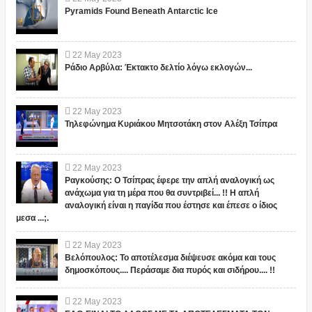
Pyramids Found Beneath Antarctic Ice
22
May
2023
Ράδιο Αρβύλα: Έκτακτο δελτίο λόγω εκλογών...
22
May
2023
Τηλεφώνημα Κυριάκου Μητσοτάκη στον Αλέξη Τσίπρα
22
May
2023
Ραγκούσης: Ο Τσίπρας έφερε την απλή αναλογική ως
ανάχωμα για τη μέρα που θα συντριβεί... !! Η απλή
αναλογική είναι η παγίδα που έστησε και έπεσε ο ίδιος
μεσα ...;.
22
May
2023
Βελόπουλος: Το αποτέλεσμα διέψευσε ακόμα και τους
δημοσκόπους.... Περάσαμε δια πυρός και σιδήρου.... !!
22
May
2023