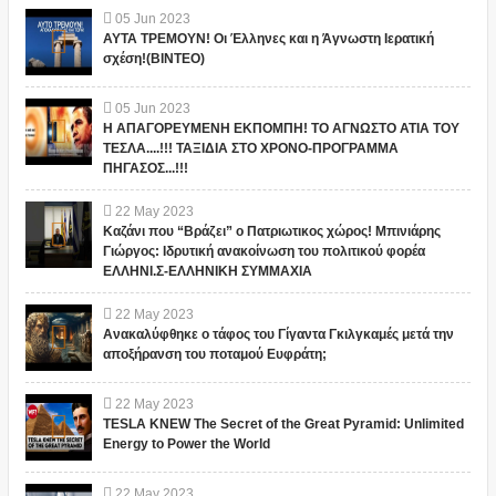
05
Jun
2023
ΑΥΤΑ ΤΡΕΜΟΥΝ! Οι Έλληνες και η Άγνωστη Ιερατική
σχέση!(ΒΙΝΤΕΟ)
05
Jun
2023
Η ΑΠΑΓΟΡΕΥΜΕΝΗ ΕΚΠΟΜΠΗ! ΤΟ ΑΓΝΩΣΤΟ ΑΤΙΑ ΤΟΥ
ΤΕΣΛΑ....!!! ΤΑΞΙΔΙΑ ΣΤΟ ΧΡΟΝΟ-ΠΡΟΓΡΑΜΜΑ
ΠΗΓΑΣΟΣ...!!!
22
May
2023
Καζάνι που “Βράζει” ο Πατριωτικος χώρος! Μπινιάρης
Γιώργος: Ιδρυτική ανακοίνωση του πολιτικού φορέα
ΕΛΛΗΝΙ.Σ-ΕΛΛΗΝΙΚΗ ΣΥΜΜΑΧΙΑ
22
May
2023
Ανακαλύφθηκε ο τάφος του Γίγαντα Γκιλγκαμές μετά την
αποξήρανση του ποταμού Ευφράτη;
22
May
2023
TESLA KNEW The Secret of the Great Pyramid: Unlimited
Energy to Power the World
22
May
2023