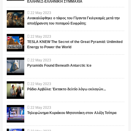
ΕΛΛΗΝΙ.Σ-ΕΛΛΗΝΙΚΗ ΣΥΜΜΑΧΙΑ
22
May
2023
Ανακαλύφθηκε ο τάφος του Γίγαντα Γκιλγκαμές μετά την
αποξήρανση του ποταμού Ευφράτη;
22
May
2023
TESLA KNEW The Secret of the Great Pyramid: Unlimited
Energy to Power the World
22
May
2023
Pyramids Found Beneath Antarctic Ice
22
May
2023
Ράδιο Αρβύλα: Έκτακτο δελτίο λόγω εκλογών...
22
May
2023
Τηλεφώνημα Κυριάκου Μητσοτάκη στον Αλέξη Τσίπρα