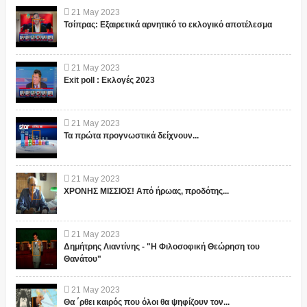
21
May
2023
Τσίπρας: Εξαιρετικά αρνητικό το εκλογικό αποτέλεσμα
21
May
2023
Exit poll : Εκλογές 2023
21
May
2023
Τα πρώτα προγνωστικά δείχνουν...
21
May
2023
ΧΡΟΝΗΣ ΜΙΣΣΙΟΣ! Από ήρωας, προδότης...
21
May
2023
Δημήτρης Λιαντίνης - "Η Φιλοσοφική Θεώρηση του
Θανάτου"
21
May
2023
Θα ΄ρθει καιρός που όλοι θα ψηφίζουν τον...