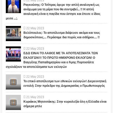
22
May
2023
Ραγκούσης: Ο Τσίπρας έφερε την απλή αναλογική ως
ανάχωμα για τη μέρα που θα συντριβεί... !! Η απλή
αναλογική είναι η παγίδα που έστησε και έπεσε ο ίδιος
μεσα ...;.
22
May
2023
Βελόπουλος: Το αποτέλεσμα διέψευσε ακόμα και τους
δημοσκόπους.... Περάσαμε δια πυρός και σιδήρου.... !!
22
May
2023
ΕΔΩ ΕΙΝΑΙ ΤΟ ΛΑΘΟΣ ΜΕ ΤΑ ΑΠΟΤΕΛΕΣΜΑΤΑ ΤΩΝ
ΕΚΛΟΓΩΝ!!! ΤΟ ΠΡΩΤΟ ΗΜΙΧΡΟΝΟ ΕΚΛΟΓΩΝ! Ο
Βαγγέλης Παπαδημητρίου και ο Άρης Πορτοσάλτε
σχολιάζουν τα αποτελέσματα των εκλογών
22
May
2023
Το επικό αποτέλεσμα των εθνικών εκλογών! Διερευνητική
εντολή: Στην πρόεδρο της Δημοκρατίας ο Πρωθυπουργός
21
May
2023
Κυριάκος Μητσοτάκης: Στην κυριολεξία όλη η Ελλαδα είναι
σήμερα μπλε