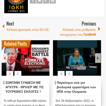
Next
Previous
Αλλαγή φρουράς στην ΕΛ.ΑΣ.
Αλλαγές στις ρυθμίσεις
απορρήτου του Facebook
Related Posts
ΖΩΝΤΑΝΗ ΣΥΝΔΕΣΗ ΜΕ
Παγκόσμιο σοκ για
ΑΓΚΥΡΑ - ΘΡΙΛΕΡ ΜΕ ΤΙΣ
βιολογικά εργαστήρια των
ΤΟΥΡΚΙΚΕΣ ΕΚΛΟΓΕΣ !
ΗΠΑ στην Ουκρανία
Το iokh.gr δημοσιεύει κάθε σχόλιο
Στις 26 Φεβρουαρίου 2022, οι
το οποίο είναι σχετικό με το θέμα.
ΗΠΑ διέγραψαν όλα τα έγγραφα