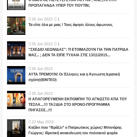
ΠΡΟΠΑΓΑΝΔΑ ΥΠΕΡ ΤΟΥ ΠΟΥΤΙΝ;
05
Jun
2023
1
Τα είπε όλα με μιας ! Τους άφησε όλους άφωνους
05
Jun
2023
1
"ΣΧΕΔΙΟ ΛΕΩΝΙΔΑΣ": ΤΙ ΕΤΟΙΜΑΖΟΥΝ ΓΙΑ ΤΗΝ ΠΑΤΡΙΔΑ
ΜΑΣ... ; ΔΕΝ ΤΑ ΕΙΠΕ ΤΥΧΑΙΑ ΣΤΙΣ 13/11/2015...
05
Jun
2023
ΑΥΤΑ ΤΡΕΜΟΥΝ! Οι Έλληνες και η Άγνωστη Ιερατική
σχέση!(ΒΙΝΤΕΟ)
05
Jun
2023
Η ΑΠΑΓΟΡΕΥΜΕΝΗ ΕΚΠΟΜΠΗ! ΤΟ ΑΓΝΩΣΤΟ ΑΤΙΑ ΤΟΥ
ΤΕΣΛΑ....!!! ΤΑΞΙΔΙΑ ΣΤΟ ΧΡΟΝΟ-ΠΡΟΓΡΑΜΜΑ
ΠΗΓΑΣΟΣ...!!!
22
May
2023
Καζάνι που “Βράζει” ο Πατριωτικος χώρος! Μπινιάρης
Γιώργος: Ιδρυτική ανακοίνωση του πολιτικού φορέα