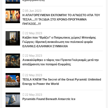
σχέση!(ΒΙΝΤΕΟ)
05
Jun
2023
Η ΑΠΑΓΟΡΕΥΜΕΝΗ ΕΚΠΟΜΠΗ! ΤΟ ΑΓΝΩΣΤΟ ΑΤΙΑ ΤΟΥ
ΤΕΣΛΑ....!!! ΤΑΞΙΔΙΑ ΣΤΟ ΧΡΟΝΟ-ΠΡΟΓΡΑΜΜΑ
ΠΗΓΑΣΟΣ...!!!
22
May
2023
Καζάνι που “Βράζει” ο Πατριωτικος χώρος! Μπινιάρης
Γιώργος: Ιδρυτική ανακοίνωση του πολιτικού φορέα
ΕΛΛΗΝΙ.Σ-ΕΛΛΗΝΙΚΗ ΣΥΜΜΑΧΙΑ
22
May
2023
Ανακαλύφθηκε ο τάφος του Γίγαντα Γκιλγκαμές μετά την
αποξήρανση του ποταμού Ευφράτη;
22
May
2023
TESLA KNEW The Secret of the Great Pyramid: Unlimited
Energy to Power the World
22
May
2023
Pyramids Found Beneath Antarctic Ice