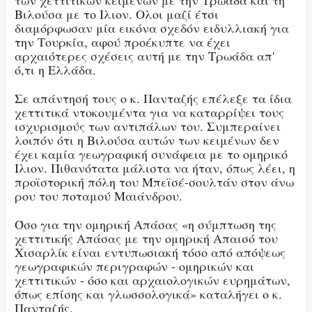
των χεττιτικών κειμένων με την Τρωάδα και τη
Βιλούσα με το Ιλιον. Ολοι μαζί έτσι
διαμόρφωσαν μία εικόνα σχεδόν ειδυλλιακή για
την Τουρκία, αφού προέκυπτε να έχει
αρχαιότερες σχέσεις αυτή με την Τρωάδα απ'
ό,τι η Ελλάδα.
Σε απάντησή τους ο κ. Πανταζής επέλεξε τα ίδια
χεττιτικά ντοκουμέντα για να καταρρίψει τους
ισχυρισμούς των αντιπάλων του. Συμπεραίνει
λοιπόν ότι η Βιλούσα αυτών των κειμένων δεν
έχει καμία γεωγραφική συνάφεια με το ομηρικό
Ιλιον. Πιθανότατα μάλιστα να ήταν, όπως λέει, η
προϊστορική πόλη του Μπεϊσέ-σουλτάν στον άνω
ρου του ποταμού Μαιάνδρου.
Όσο για την ομηρική Απάσας «η σύμπτωση της
χεττιτικής Απάσας με την ομηρική Απαισό του
Χισαρλίκ είναι εντυπωσιακή τόσο από απόψεως
γεωγραφικών περιγραφών - ομηρικών και
χεττιτικών - όσο και αρχαιολογικών ευρημάτων,
όπως επίσης και γλωσσολογικά» καταλήγει ο κ.
Πανταζής.