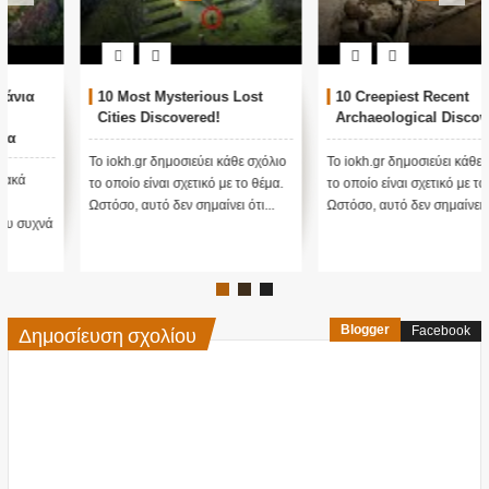
10 Creepiest Recent
Πόσο πιο εξελιγμένοι και
Archaeological Discoveries!
διαφορετικοί από την κοινή
πεποίθηση ήταν οι
προγονοί μας;
Το iokh.gr δημοσιεύει κάθε σχόλιο
Ερευνητές στο Περού
το οποίο είναι σχετικό με το θέμα.
ανακάλυψαν τα εξής:200 περίεργα
Ωστόσο, αυτό δεν σημαίνει ότι...
κρανία, έναν αρχαιολογικό χώρο
και ένα μεγάλο νε...
Δημοσίευση σχολίου
Blogger
Facebook