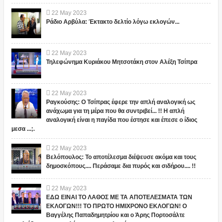
22
May
2023
Ράδιο Αρβύλα: Έκτακτο δελτίο λόγω εκλογών...
22
May
2023
Τηλεφώνημα Κυριάκου Μητσοτάκη στον Αλέξη Τσίπρα
22
May
2023
Ραγκούσης: Ο Τσίπρας έφερε την απλή αναλογική ως
ανάχωμα για τη μέρα που θα συντριβεί... !! Η απλή
αναλογική είναι η παγίδα που έστησε και έπεσε ο ίδιος
μεσα ...;.
22
May
2023
Βελόπουλος: Το αποτέλεσμα διέψευσε ακόμα και τους
δημοσκόπους.... Περάσαμε δια πυρός και σιδήρου.... !!
22
May
2023
ΕΔΩ ΕΙΝΑΙ ΤΟ ΛΑΘΟΣ ΜΕ ΤΑ ΑΠΟΤΕΛΕΣΜΑΤΑ ΤΩΝ
ΕΚΛΟΓΩΝ!!! ΤΟ ΠΡΩΤΟ ΗΜΙΧΡΟΝΟ ΕΚΛΟΓΩΝ! Ο
Βαγγέλης Παπαδημητρίου και ο Άρης Πορτοσάλτε