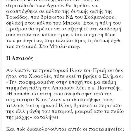
στρατόπεδο των Αχαιών θα πρέπει να
αναπτύχθηκε σε κόλπο της δυτικής ακτής της
Τρωάδας, που βρίσκεται ΝΔ του Σκάμανδρου,
δηλαδή στον κόλπο του Μπεσίκ. Ετσι η πόλη του
Πριάμου θα πρέπει να αναζητηθεί στη διαδρομή
από αυτόν τον κόλπο προς κάποια οχυρή θέση
των μεσογείων, παράλληλα προς τη δυτική όχθη
του ποταμού. Στο Μπαλί-νταγ.
Η Απαισός
Αν λοιπόν το προϊστορικό Ιλιον του Πριάμου δεν
ήταν στο Χισαρλίκ, τότε εκεί τι βρήκε ο Σλήμαν;
«Την παρηκμασμένη στην εποχή του μα ακόμη
τιμημένη πόλη της Απαισού» λέει ο κ. Πανταζής.
«Η τοποθεσία αυτή, που ονομάστηκε από την
αρχαιότητα Νέον Ίλιον και ιδιοποιήθηκε τους
τίτλους του ομηρικού Ιλίου, βρίσκεται πέρα από
την άλλη όχθη του ποταμού, μακριά από το πεδίο
της μάχης» καταλήγει.
Και πώς δικαιολογούνται αυτές οι παρερμηνείες;