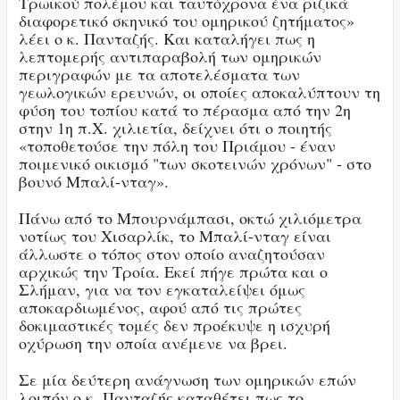
Τρωικού πολέμου και ταυτόχρονα ένα ριζικά
διαφορετικό σκηνικό του ομηρικού ζητήματος»
λέει ο κ. Πανταζής. Και καταλήγει πως η
λεπτομερής αντιπαραβολή των ομηρικών
περιγραφών με τα αποτελέσματα των
γεωλογικών ερευνών, οι οποίες αποκαλύπτουν τη
φύση του τοπίου κατά το πέρασμα από την 2η
στην 1η π.Χ. χιλιετία, δείχνει ότι ο ποιητής
«τοποθετούσε την πόλη του Πριάμου - έναν
ποιμενικό οικισμό "των σκοτεινών χρόνων" - στο
βουνό Μπαλί-νταγ».
Πάνω από το Μπουρνάμπασι, οκτώ χιλιόμετρα
νοτίως του Χισαρλίκ, το Μπαλί-νταγ είναι
άλλωστε ο τόπος στον οποίο αναζητούσαν
αρχικώς την Τροία. Εκεί πήγε πρώτα και ο
Σλήμαν, για να τον εγκαταλείψει όμως
αποκαρδιωμένος, αφού από τις πρώτες
δοκιμαστικές τομές δεν προέκυψε η ισχυρή
οχύρωση την οποία ανέμενε να βρει.
Σε μία δεύτερη ανάγνωση των ομηρικών επών
λοιπόν ο κ. Πανταζής καταθέτει πως το