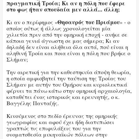
πραγματική Τροία; Κι αν η πόλη που έφερε
στο φως ήταν σπουδαία μεν αλλά... άλλη;
Θησαυρός του Πριάμου
Κι αν ο περίφημος «
» - ο
οποίος ούτως ή άλλως χρονολογείται μία
χιλιετία πριν από την ομηρική εποχή - ανήκε σε
κάποια γενιά άγνωστη σε μας σήμερα; Κι αν
δηλαδή δεν είναι αλήθεια όλα αυτά, πού είναι η
αληθινή Τροία και ποια είναι η πόλη που βρήκε ο
Σλήμαν;
Την αιρετική για την καθεστηκυία άποψη θεωρία,
η οποία αμφισβητεί την ταύτιση της Τροίας του
Σλήμαν με αυτήν του Ομήρου και κυριολεκτικά
φέρνει τα πάνω κάτω στην ομηρική αρχαιολογία,
καταθέτει ένας ιστορικός και ερευνητής, ο κ.
Βαγγέλης Πανταζής.
Κινούμενος στο πεδίο έρευνας της ομηρικής
γεωγραφίας και αφού έχει ήδη διατυπώσει
γραπτώς τις επιφυλάξεις του για την
ονοματοθεσία μυκηναϊκών πόλεων στην