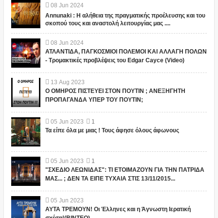
08
Jun
2024
Annunaki : Η αλήθεια της πραγματικής προέλευσης και του
σκοπού τους και αναστολή λειτουργίας μας ....
08
Jun
2024
ΑΤΛΑΝΤΙΔΑ, ΠΑΓΚΟΣΜΙΟΙ ΠΟΛΕΜΟΙ ΚΑΙ ΑΛΛΑΓΗ ΠΟΛΩΝ
- Τρομακτικές προβλέψεις του Edgar Cayce (Video)
13
Aug
2023
Ο ΟΜΗΡΟΣ ΠΙΣΤΕΥΕΙ ΣΤΟΝ ΠΟΥΤΙΝ ; ΑΝΕΞΗΓΗΤΗ
ΠΡΟΠΑΓΑΝΔΑ ΥΠΕΡ ΤΟΥ ΠΟΥΤΙΝ;
05
Jun
2023
1
Τα είπε όλα με μιας ! Τους άφησε όλους άφωνους
05
Jun
2023
1
"ΣΧΕΔΙΟ ΛΕΩΝΙΔΑΣ": ΤΙ ΕΤΟΙΜΑΖΟΥΝ ΓΙΑ ΤΗΝ ΠΑΤΡΙΔΑ
ΜΑΣ... ; ΔΕΝ ΤΑ ΕΙΠΕ ΤΥΧΑΙΑ ΣΤΙΣ 13/11/2015...
05
Jun
2023
ΑΥΤΑ ΤΡΕΜΟΥΝ! Οι Έλληνες και η Άγνωστη Ιερατική