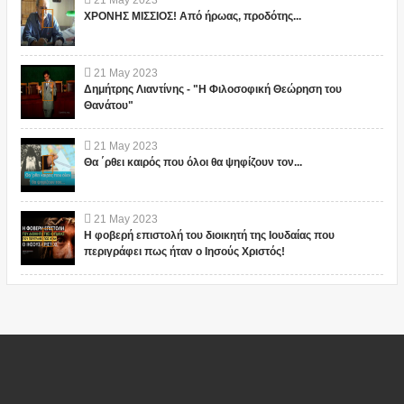
21
May
2023
ΧΡΟΝΗΣ ΜΙΣΣΙΟΣ! Από ήρωας, προδότης...
21
May
2023
Δημήτρης Λιαντίνης - "Η Φιλοσοφική Θεώρηση του
Θανάτου"
21
May
2023
Θα ΄ρθει καιρός που όλοι θα ψηφίζουν τον...
21
May
2023
Η φοβερή επιστολή του διοικητή της Ιουδαίας που
περιγράφει πως ήταν ο Ιησούς Χριστός!