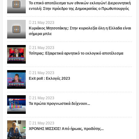
Το επικό αποτέλεσμα των εθνικών εκλογών! Διερευνητική
εντολή: Στην πρόεδρο της Δημοκρατίας ο Πρωθυπουργός
21
May
2023
Κυριάκος Μητσοτάκης: Στην κυριολεξία όλη η Ελλαδα είναι
σήμερα μπλε
21
May
2023
Τσίπρας: Εξαιρετικά αρνητικό το εκλογικό αποτέλεσμα
21
May
2023
Exit poll : Εκλογές 2023
21
May
2023
Τα πρώτα προγνωστικά δείχνουν...
21
May
2023
ΧΡΟΝΗΣ ΜΙΣΣΙΟΣ! Από ήρωας, προδότης...