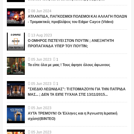
08
Jun
2024
ΑΤΛΑΝΤΙΔΑ, ΠΑΓΚΟΣΜΙΟΙ ΠΟΛΕΜΟΙ ΚΑΙ ΑΛΛΑΓΗ ΠΟΛΩΝ
- Τρομακτικές προβλέψεις του Edgar Cayce (Video)
13
Aug
2023
Ο ΟΜΗΡΟΣ ΠΙΣΤΕΥΕΙ ΣΤΟΝ ΠΟΥΤΙΝ ; ΑΝΕΞΗΓΗΤΗ
ΠΡΟΠΑΓΑΝΔΑ ΥΠΕΡ ΤΟΥ ΠΟΥΤΙΝ;
05
Jun
2023
1
Τα είπε όλα με μιας ! Τους άφησε όλους άφωνους
05
Jun
2023
1
"ΣΧΕΔΙΟ ΛΕΩΝΙΔΑΣ": ΤΙ ΕΤΟΙΜΑΖΟΥΝ ΓΙΑ ΤΗΝ ΠΑΤΡΙΔΑ
ΜΑΣ... ; ΔΕΝ ΤΑ ΕΙΠΕ ΤΥΧΑΙΑ ΣΤΙΣ 13/11/2015...
05
Jun
2023
ΑΥΤΑ ΤΡΕΜΟΥΝ! Οι Έλληνες και η Άγνωστη Ιερατική
σχέση!(ΒΙΝΤΕΟ)
05
Jun
2023