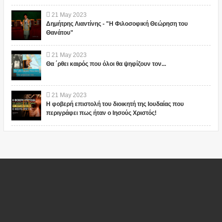
21
May
2023
Δημήτρης Λιαντίνης - "Η Φιλοσοφική Θεώρηση του
Θανάτου"
21
May
2023
Θα ΄ρθει καιρός που όλοι θα ψηφίζουν τον...
21
May
2023
Η φοβερή επιστολή του διοικητή της Ιουδαίας που
περιγράφει πως ήταν ο Ιησούς Χριστός!