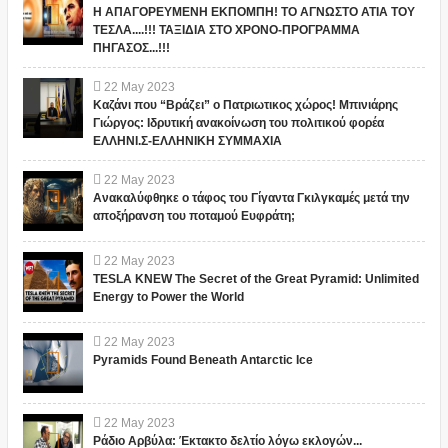
Η ΑΠΑΓΟΡΕΥΜΕΝΗ ΕΚΠΟΜΠΗ! ΤΟ ΑΓΝΩΣΤΟ ΑΤΙΑ ΤΟΥ
ΤΕΣΛΑ....!!! ΤΑΞΙΔΙΑ ΣΤΟ ΧΡΟΝΟ-ΠΡΟΓΡΑΜΜΑ
ΠΗΓΑΣΟΣ...!!!
22
May
2023
Καζάνι που “Βράζει” ο Πατριωτικος χώρος! Μπινιάρης
Γιώργος: Ιδρυτική ανακοίνωση του πολιτικού φορέα
ΕΛΛΗΝΙ.Σ-ΕΛΛΗΝΙΚΗ ΣΥΜΜΑΧΙΑ
22
May
2023
Ανακαλύφθηκε ο τάφος του Γίγαντα Γκιλγκαμές μετά την
αποξήρανση του ποταμού Ευφράτη;
22
May
2023
TESLA KNEW The Secret of the Great Pyramid: Unlimited
Energy to Power the World
22
May
2023
Pyramids Found Beneath Antarctic Ice
22
May
2023
Ράδιο Αρβύλα: Έκτακτο δελτίο λόγω εκλογών...