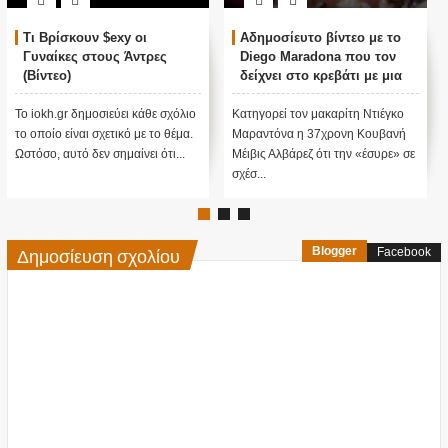
Τι Βρίσκουν $exy οι
Αδημοσίευτο βίντεο με το
Γυναίκες στους Άντρες
Diego Maradona που τον
(Βίντεο)
δείχνει στο κρεβάτι με μια
16χρονη!
Το iokh.gr δημοσιεύει κάθε σχόλιο
Κατηγορεί τον μακαρίτη Ντιέγκο
το οποίο είναι σχετικό με το θέμα.
Μαραντόνα η 37χρονη Κουβανή
Ωστόσο, αυτό δεν σημαίνει ότι...
Μέιβις Αλβάρεζ ότι την «έσυρε» σε
σχέσ...
Δημοσίευση σχολίου
Blogger
Facebook