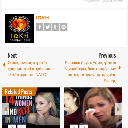
ΑΠΟΚΑΛΥΨΗ ΤΟ ΕΝΑΤΟ ΚΥΜΑ
ΙΩΚΗ
Next
Previous
Ο ουκρανικός στρατός
Ρωμαϊκά όργια: Αυτές ήταν οι
χρησιμοποιεί παράνομα
10 χειρότερες διαστροφές των
ελικόπτερο του ΝΑΤΟ
αυτοκρατόρων της αρχαίας
Ρώμης
Related Posts