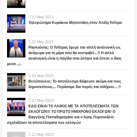
22
May
2023
Τηλεφώνημα Κυριάκου Μητσοτάκη στον Αλέξη Τσίπρα
22
May
2023
Ραγκούσης: Ο Τσίπρας έφερε την απλή αναλογική ως
ανάχωμα για τη μέρα που θα συντριβεί... !! Η απλή
αναλογική είναι η παγίδα που έστησε και έπεσε ο ίδιος
μεσα ...;.
22
May
2023
Βελόπουλος: Το αποτέλεσμα διέψευσε ακόμα και τους
δημοσκόπους.... Περάσαμε δια πυρός και σιδήρου.... !!
22
May
2023
ΕΔΩ ΕΙΝΑΙ ΤΟ ΛΑΘΟΣ ΜΕ ΤΑ ΑΠΟΤΕΛΕΣΜΑΤΑ ΤΩΝ
ΕΚΛΟΓΩΝ!!! ΤΟ ΠΡΩΤΟ ΗΜΙΧΡΟΝΟ ΕΚΛΟΓΩΝ! Ο
Βαγγέλης Παπαδημητρίου και ο Άρης Πορτοσάλτε
σχολιάζουν τα αποτελέσματα των εκλογών
22
May
2023