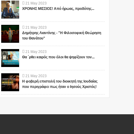
21
May
2023
ΧΡΟΝΗΣ ΜΙΣΣΙΟΣ! Από ήρωας, προδότης...
21
May
2023
Δημήτρης Λιαντίνης - "Η Φιλοσοφική Θεώρηση
του Θανάτου"
21
May
2023
Θα ΄ρθει καιρός που όλοι θα ψηφίζουν τον...
21
May
2023
Η φοβερή επιστολή του διοικητή της Ιουδαίας
που περιγράφει πως ήταν ο Ιησούς Χριστός!