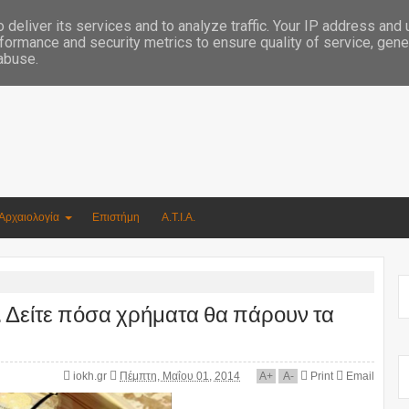
Συγγραφέας Νικόλαος Αργυρίου
deliver its services and to analyze traffic. Your IP address and
formance and security metrics to ensure quality of service, gen
 abuse.
Αρχαιολογία
Επιστήμη
Α.Τ.Ι.Α.
… Δείτε πόσα χρήματα θα πάρουν τα
iokh.gr
Πέμπτη, Μαΐου 01, 2014
A
+
A
-
Print
Email