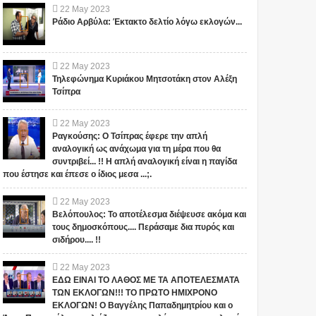
22
May
2023
Ράδιο Αρβύλα: Έκτακτο δελτίο λόγω εκλογών...
22
May
2023
Τηλεφώνημα Κυριάκου Μητσοτάκη στον Αλέξη
Τσίπρα
22
May
2023
Ραγκούσης: Ο Τσίπρας έφερε την απλή
αναλογική ως ανάχωμα για τη μέρα που θα
συντριβεί... !! Η απλή αναλογική είναι η παγίδα
που έστησε και έπεσε ο ίδιος μεσα ...;.
22
May
2023
Βελόπουλος: Το αποτέλεσμα διέψευσε ακόμα και
τους δημοσκόπους.... Περάσαμε δια πυρός και
σιδήρου.... !!
22
May
2023
ΕΔΩ ΕΙΝΑΙ ΤΟ ΛΑΘΟΣ ΜΕ ΤΑ ΑΠΟΤΕΛΕΣΜΑΤΑ
ΤΩΝ ΕΚΛΟΓΩΝ!!! ΤΟ ΠΡΩΤΟ ΗΜΙΧΡΟΝΟ
ΕΚΛΟΓΩΝ! Ο Βαγγέλης Παπαδημητρίου και ο