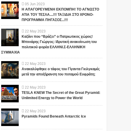
05
Jun
2023
Η ΑΠΑΓΟΡΕΥΜΕΝΗ ΕΚΠΟΜΠΗ! ΤΟ ΑΓΝΩΣΤΟ
ΑΤΙΑ ΤΟΥ ΤΕΣΛΑ....!!! ΤΑΞΙΔΙΑ ΣΤΟ ΧΡΟΝΟ-
ΠΡΟΓΡΑΜΜΑ ΠΗΓΑΣΟΣ...!!!
22
May
2023
Καζάνι που “Βράζει” ο Πατριωτικος χώρος!
Μπινιάρης Γιώργος: Ιδρυτική ανακοίνωση του
πολιτικού φορέα ΕΛΛΗΝΙ.Σ-ΕΛΛΗΝΙΚΗ
ΣΥΜΜΑΧΙΑ
22
May
2023
Ανακαλύφθηκε ο τάφος του Γίγαντα Γκιλγκαμές
μετά την αποξήρανση του ποταμού Ευφράτη;
22
May
2023
TESLA KNEW The Secret of the Great Pyramid:
Unlimited Energy to Power the World
22
May
2023
Pyramids Found Beneath Antarctic Ice