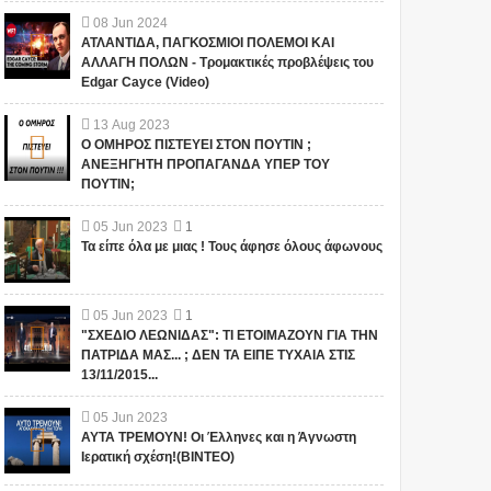
08
Jun
2024
ΑΤΛΑΝΤΙΔΑ, ΠΑΓΚΟΣΜΙΟΙ ΠΟΛΕΜΟΙ ΚΑΙ
ΑΛΛΑΓΗ ΠΟΛΩΝ - Τρομακτικές προβλέψεις του
Edgar Cayce (Video)
13
Aug
2023
Ο ΟΜΗΡΟΣ ΠΙΣΤΕΥΕΙ ΣΤΟΝ ΠΟΥΤΙΝ ;
ΑΝΕΞΗΓΗΤΗ ΠΡΟΠΑΓΑΝΔΑ ΥΠΕΡ ΤΟΥ
ΠΟΥΤΙΝ;
05
Jun
2023
1
Τα είπε όλα με μιας ! Τους άφησε όλους άφωνους
05
Jun
2023
1
"ΣΧΕΔΙΟ ΛΕΩΝΙΔΑΣ": ΤΙ ΕΤΟΙΜΑΖΟΥΝ ΓΙΑ ΤΗΝ
ΠΑΤΡΙΔΑ ΜΑΣ... ; ΔΕΝ ΤΑ ΕΙΠΕ ΤΥΧΑΙΑ ΣΤΙΣ
13/11/2015...
05
Jun
2023
ΑΥΤΑ ΤΡΕΜΟΥΝ! Οι Έλληνες και η Άγνωστη
Ιερατική σχέση!(ΒΙΝΤΕΟ)