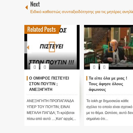
Next
Ειδικό καθεστώς συνταξιοδότησης για τις μητέρες ανηλ
Related Posts
ΓΚΟΣΜΙΟΙ
Ο ΟΜΗΡΟΣ ΠΙΣΤΕΥΕΙ
Τα είπε όλα με μιας !
ΑΛΛΑΓΗ
ΣΤΟΝ ΠΟΥΤΙΝ ;
Τους άφησε όλους
τικές
ΑΝΕΞΗΓΗΤΗ
άφωνους
 Edgar
ΠΡΟΠΑΓΑΝΔΑ ΥΠΕΡ ΤΟΥ
ΠΟΥΤΙΝ;
ι κάθε
ΑΝΕΞΗΓΗΤΗ ΠΡΟΠΑΓΑΝΔΑ
Το iokh.gr δημοσιεύει κάθε
ι σχετικό
ΥΠΕΡ ΤΟΥ ΠΟΥΤΙΝ; ΕΙΝΑΙ
σχόλιο το οποίο είναι σχετικό
 αυτό δεν
ΜΕΓΑΛΗ ΠΑΓΙΔΑ; Τι κρύβεται
με το θέμα. Ωστόσο, αυτό δεν
πίσω από αυτό ....;Κατ' αρχάς...
σημαίνει ότι...