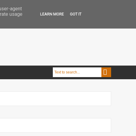
 user-agent
erate usage
LEARN MORE
GOT IT