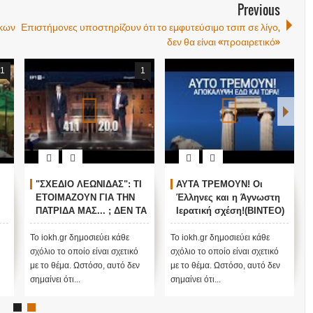
Previous
ίκων
Επιστήμονες υποστηρίζουν ότι το εμφυτεύσιμο τσιπ σε λίγο,
δεν θα είναι «προαιρετικό»
1
1
"ΣΧΕΔΙΟ ΛΕΩΝΙΔΑΣ": ΤΙ
ΑΥΤΑ ΤΡΕΜΟΥΝ! Οι
ΕΤΟΙΜΑΖΟΥΝ ΓΙΑ ΤΗΝ
Έλληνες και η Άγνωστη
ΠΑΤΡΙΔΑ ΜΑΣ... ; ΔΕΝ ΤΑ
Ιερατική σχέση!(ΒΙΝΤΕΟ)
ΕΙΠΕ ΤΥΧΑΙΑ ΣΤΙΣ
13/11/2015...
Το iokh.gr δημοσιεύει κάθε
Το iokh.gr δημοσιεύει κάθε
σχόλιο το οποίο είναι σχετικό
σχόλιο το οποίο είναι σχετικό
με το θέμα. Ωστόσο, αυτό δεν
με το θέμα. Ωστόσο, αυτό δεν
σημαίνει ότι...
σημαίνει ότι...