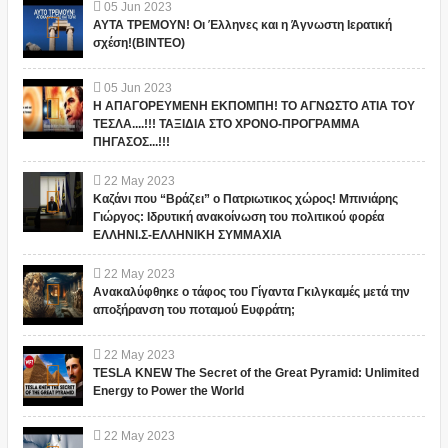
05
Jun
2023
ΑΥΤΑ ΤΡΕΜΟΥΝ! Οι Έλληνες και η Άγνωστη Ιερατική
σχέση!(ΒΙΝΤΕΟ)
05
Jun
2023
Η ΑΠΑΓΟΡΕΥΜΕΝΗ ΕΚΠΟΜΠΗ! ΤΟ ΑΓΝΩΣΤΟ ΑΤΙΑ ΤΟΥ
ΤΕΣΛΑ....!!! ΤΑΞΙΔΙΑ ΣΤΟ ΧΡΟΝΟ-ΠΡΟΓΡΑΜΜΑ
ΠΗΓΑΣΟΣ...!!!
22
May
2023
Καζάνι που “Βράζει” ο Πατριωτικος χώρος! Μπινιάρης
Γιώργος: Ιδρυτική ανακοίνωση του πολιτικού φορέα
ΕΛΛΗΝΙ.Σ-ΕΛΛΗΝΙΚΗ ΣΥΜΜΑΧΙΑ
22
May
2023
Ανακαλύφθηκε ο τάφος του Γίγαντα Γκιλγκαμές μετά την
αποξήρανση του ποταμού Ευφράτη;
22
May
2023
TESLA KNEW The Secret of the Great Pyramid: Unlimited
Energy to Power the World
22
May
2023