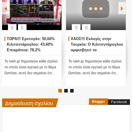
ΩΡΑ!!! Ερντογάν: 50,60%
ΧΑΟΣ!!! Εκλογές στην
ΖΩ
ιλιτσντάρογλου: 43,60%
Τουρκία: Ο Κιλιτσντάρογλου
ΑΓ
πικράτεια: 78,2%
αμφισβητεί τα
ΤΟ
αποτελέσματα θα γίνουν
ενστάσεις...
 iokh.gr δημοσιεύει κάθε σχόλιο
Το iokh.gr δημοσιεύει κάθε σχόλιο
Το io
οποίο είναι σχετικό με το θέμα.
το οποίο είναι σχετικό με το θέμα.
το οπ
όσο, αυτό δεν σημαίνει ότι...
Ωστόσο, αυτό δεν σημαίνει ότι...
Ωστόσ
Δημοσίευση σχολίου
Blogger
Facebook