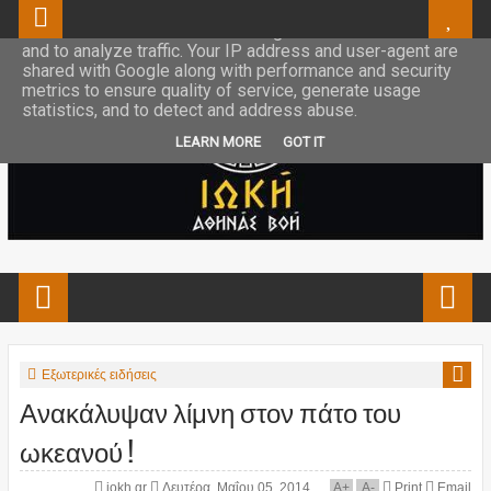
This site uses cookies from Google to deliver its services
and to analyze traffic. Your IP address and user-agent are
shared with Google along with performance and security
metrics to ensure quality of service, generate usage
statistics, and to detect and address abuse.
LEARN MORE
GOT IT
Εξωτερικές ειδήσεις
Ανακάλυψαν λίμνη στον πάτο του
ωκεανού !
iokh.gr
Δευτέρα, Μαΐου 05, 2014
A
+
A
-
Print
Email