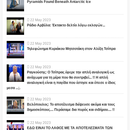
Pyramids Found Beneath Antarctic Ice
22
May
2023
Ράδιο Αρβύλα: Έκτακτο δελτίο λόγω εκλογών...
22
May
2023
Τηλεφώνημα Κυριάκου Μητσοτάκη στον Αλέξη Τσίπρα
22
May
2023
Ραγκούσης: Ο Τσίπρας έφερε την απλή αναλογική ως
ανάχωμα για τη μέρα που θα συντριβεί... !! Η απλή
αναλογική είναι η παγίδα που έστησε και έπεσε ο ίδιος
μεσα ...;.
22
May
2023
Βελόπουλος: Το αποτέλεσμα διέψευσε ακόμα και τους
δημοσκόπους.... Περάσαμε δια πυρός και σιδήρου.... !!
22
May
2023
ΕΔΩ ΕΙΝΑΙ ΤΟ ΛΑΘΟΣ ΜΕ ΤΑ ΑΠΟΤΕΛΕΣΜΑΤΑ ΤΩΝ