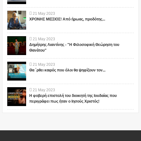
21
May
2023
ΧΡΟΝΗΣ ΜΙΣΣΙΟΣ! Από ήρωας, προδότης...
21
May
2023
Δημήτρης Λιαντίνης - "Η Φιλοσοφική Θεώρηση του
Θανάτου"
21
May
2023
Θα ΄ρθει καιρός που όλοι θα ψηφίζουν τον...
21
May
2023
Η φοβερή επιστολή του διοικητή της Ιουδαίας που
περιγράφει πως ήταν ο Ιησούς Χριστός!