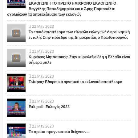
ΕΚΛΟΓΩΝ!!! ΤΟ ΠΡΩΤΟ ΗΜΙΧΡΟΝΟ ΕΚΛΟΓΩΝ! Ο
Βαγγέλης Παπαδημητρίου και ο Άρης Πορτοσάλτε
σχολιάζουν τα αποτελέσματα των εκλογών
22
May
2023
Το επικό αποτέλεσμα των εθνικών εκλογών! Διερευνητική
εντολή: Στην πρόεδρο της Δημοκρατίας ο Πρωθυπουργός
21
May
2023
Κυριάκος Μητσοτάκης: Στην κυριολεξία όλη η Ελλαδα είναι
σήμερα μπλε
21
May
2023
Τσίπρας: Εξαιρετικά αρνητικό το εκλογικό αποτέλεσμα
21
May
2023
Exit poll : Εκλογές 2023
21
May
2023
Τα πρώτα προγνωστικά δείχνουν...