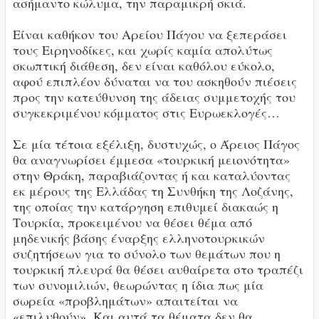
ασήμαντο κώλυμα, την παραμικρή σκιά.
Είναι καθήκον του Αρείου Πάγου να ξεπεράσει
τους Ειρηνοδίκες, και χωρίς καμία απολύτως
σκωπτική διάθεση, δεν είναι καθόλου εύκολο,
αφού επιπλέον δύναται να του ασκηθούν πιέσεις
προς την κατεύθυνση της άδειας συμμετοχής του
συγκεκριμένου κόμματος στις Ευρωεκλογές…
Σε μία τέτοια εξέλιξη, δυστυχώς, ο Άρειος Πάγος
θα αναγνωρίσει έμμεσα «τουρκική μειονότητα»
στην Θράκη, παραβιάζοντας ή και καταλύοντας
εκ μέρους της Ελλάδας τη Συνθήκη της Λοζάνης,
της οποίας την κατάργηση επιθυμεί διακαώς η
Τουρκία, προκειμένου να θέσει θέμα από
μηδενικής βάσης έναρξης ελληνοτουρκικών
συζητήσεων για το σύνολο των θεμάτων που η
τουρκική πλευρά θα θέσει αυθαίρετα στο τραπέζι
των συνομιλιών, θεωρώντας η ίδια πως μία
σωρεία «προβλημάτων» απαιτείται να
«επιλυθούν». Και αυτά τα θέματα δεν θα