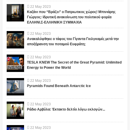
22
May
2023
Καζάνι που “Βράζει” ο Πατριωτικος χώρος! Μπινιάρης
Γιώργος: Ιδρυτική ανακοίνωση του πολιτικού φορέα
ΕΛΛΗΝΙ.Σ-ΕΛΛΗΝΙΚΗ ΣΥΜΜΑΧΙΑ
22
May
2023
Ανακαλύφθηκε ο τάφος του Γίγαντα Γκιλγκαμές μετά την
αποξήρανση του ποταμού Ευφράτη;
22
May
2023
TESLA KNEW The Secret of the Great Pyramid: Unlimited
Energy to Power the World
22
May
2023
Pyramids Found Beneath Antarctic Ice
22
May
2023
Ράδιο Αρβύλα: Έκτακτο δελτίο λόγω εκλογών...
22
May
2023