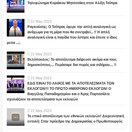
Τηλεφώνημα Κυριάκου Μητσοτάκη στον Αλέξη Τσίπρα
22
May
2023
Ραγκούσης: Ο Τσίπρας έφερε την απλή αναλογική ως
ανάχωμα για τη μέρα που θα συντριβεί... !! Η απλή
αναλογική είναι η παγίδα που έστησε και έπεσε ο ίδιος
μεσα ...;.
22
May
2023
Βελόπουλος: Το αποτέλεσμα διέψευσε ακόμα και τους
δημοσκόπους.... Περάσαμε δια πυρός και σιδήρου.... !!
22
May
2023
ΕΔΩ ΕΙΝΑΙ ΤΟ ΛΑΘΟΣ ΜΕ ΤΑ ΑΠΟΤΕΛΕΣΜΑΤΑ ΤΩΝ
ΕΚΛΟΓΩΝ!!! ΤΟ ΠΡΩΤΟ ΗΜΙΧΡΟΝΟ ΕΚΛΟΓΩΝ! Ο
Βαγγέλης Παπαδημητρίου και ο Άρης Πορτοσάλτε
σχολιάζουν τα αποτελέσματα των εκλογών
22
May
2023
Το επικό αποτέλεσμα των εθνικών εκλογών! Διερευνητική
εντολή: Στην πρόεδρο της Δημοκρατίας ο Πρωθυπουργός