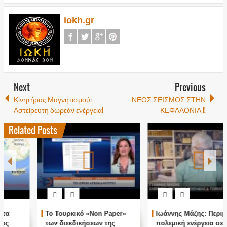
iokh.gr
Next
Previous
Κινητήρας Μαγνητισμού:
ΝΕΟΣ ΣΕΙΣΜΟΣ ΣΤΗΝ
Αστείρευτη δωρεάν ενέργεια!
ΚΕΦΑΛΟΝΙΑ !!
Related Posts
Ιωάννης Μάζης: Περιμένω
Τα κάνουν όλα όπως θέλουν
πολεμική ενέργεια σε
κι όποτε θέλουν.....