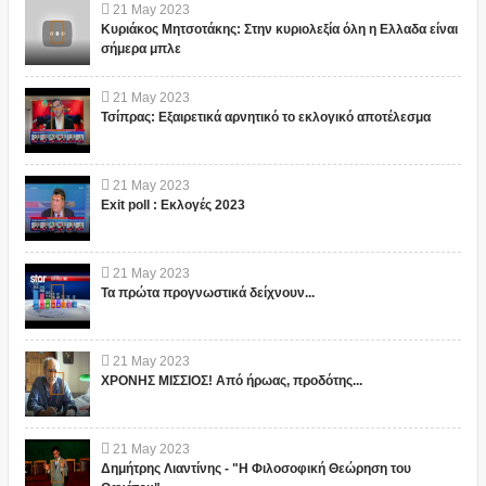
21
May
2023
Κυριάκος Μητσοτάκης: Στην κυριολεξία όλη η Ελλαδα είναι
σήμερα μπλε
21
May
2023
Τσίπρας: Εξαιρετικά αρνητικό το εκλογικό αποτέλεσμα
21
May
2023
Exit poll : Εκλογές 2023
21
May
2023
Τα πρώτα προγνωστικά δείχνουν...
21
May
2023
ΧΡΟΝΗΣ ΜΙΣΣΙΟΣ! Από ήρωας, προδότης...
21
May
2023
Δημήτρης Λιαντίνης - "Η Φιλοσοφική Θεώρηση του