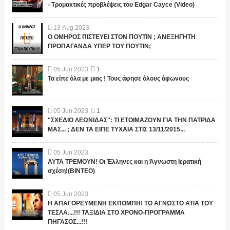
- Τρομακτικές προβλέψεις του Edgar Cayce (Video)
13
Aug
2023
Ο ΟΜΗΡΟΣ ΠΙΣΤΕΥΕΙ ΣΤΟΝ ΠΟΥΤΙΝ ; ΑΝΕΞΗΓΗΤΗ
ΠΡΟΠΑΓΑΝΔΑ ΥΠΕΡ ΤΟΥ ΠΟΥΤΙΝ;
05
Jun
2023
1
Τα είπε όλα με μιας ! Τους άφησε όλους άφωνους
05
Jun
2023
1
"ΣΧΕΔΙΟ ΛΕΩΝΙΔΑΣ": ΤΙ ΕΤΟΙΜΑΖΟΥΝ ΓΙΑ ΤΗΝ ΠΑΤΡΙΔΑ
ΜΑΣ... ; ΔΕΝ ΤΑ ΕΙΠΕ ΤΥΧΑΙΑ ΣΤΙΣ 13/11/2015...
05
Jun
2023
ΑΥΤΑ ΤΡΕΜΟΥΝ! Οι Έλληνες και η Άγνωστη Ιερατική
σχέση!(ΒΙΝΤΕΟ)
05
Jun
2023
Η ΑΠΑΓΟΡΕΥΜΕΝΗ ΕΚΠΟΜΠΗ! ΤΟ ΑΓΝΩΣΤΟ ΑΤΙΑ ΤΟΥ
ΤΕΣΛΑ....!!! ΤΑΞΙΔΙΑ ΣΤΟ ΧΡΟΝΟ-ΠΡΟΓΡΑΜΜΑ
ΠΗΓΑΣΟΣ...!!!