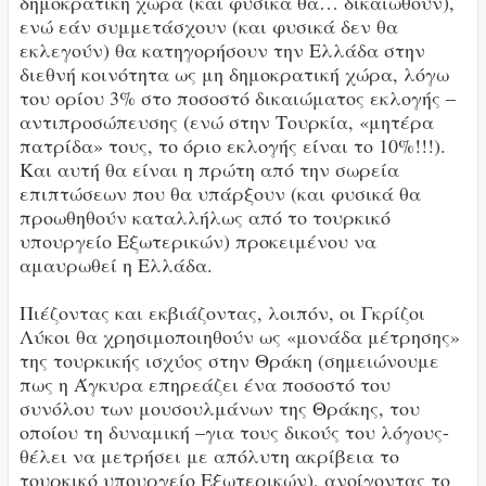
δημοκρατική χώρα (και φυσικά θα… δικαιωθούν),
ενώ εάν συμμετάσχουν (και φυσικά δεν θα
εκλεγούν) θα κατηγορήσουν την Ελλάδα στην
διεθνή κοινότητα ως μη δημοκρατική χώρα, λόγω
του ορίου 3% στο ποσοστό δικαιώματος εκλογής –
αντιπροσώπευσης (ενώ στην Τουρκία, «μητέρα
πατρίδα» τους, το όριο εκλογής είναι το 10%!!!).
Και αυτή θα είναι η πρώτη από την σωρεία
επιπτώσεων που θα υπάρξουν (και φυσικά θα
προωθηθούν καταλλήλως από το τουρκικό
υπουργείο Εξωτερικών) προκειμένου να
αμαυρωθεί η Ελλάδα.
Πιέζοντας και εκβιάζοντας, λοιπόν, οι Γκρίζοι
Λύκοι θα χρησιμοποιηθούν ως «μονάδα μέτρησης»
της τουρκικής ισχύος στην Θράκη (σημειώνουμε
πως η Άγκυρα επηρεάζει ένα ποσοστό του
συνόλου των μουσουλμάνων της Θράκης, του
οποίου τη δυναμική –για τους δικούς του λόγους-
θέλει να μετρήσει με απόλυτη ακρίβεια το
τουρκικό υπουργείο Εξωτερικών), ανοίγοντας το