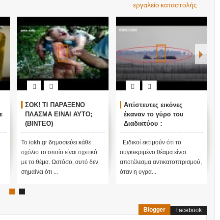
εργαλείο καταστολής
ΣΟΚ! ΤΙ ΠΑΡΑΞΕΝΟ
Απίστευτες εικόνες
ε
ΠΛΑΣΜΑ ΕΙΝΑΙ ΑΥΤΟ;
έκαναν το γύρο του
(ΒΙΝΤΕΟ)
Διαδικτύου :
Εμφανίστηκε πόλη
φάντασμα σε κινεζική
Το iokh.gr δημοσιεύει κάθε
Ειδικοί εκτιμούν ότι το
λίμνη στην ανατολική
σχόλιο το οποίο είναι σχετικό
συγκεκριμένο θέαμα είναι
Κίνα [βίντεο]
με το θέμα. Ωστόσο, αυτό δεν
αποτέλεσμα αντικατοπτρισμού,
σημαίνει ότι ...
όταν η υγρα...
Blogger
Facebook