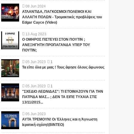
08
Jun
2024
ΑΤΛΑΝΤΙΔΑ, ΠΑΓΚΟΣΜΙΟΙ ΠΟΛΕΜΟΙ ΚΑΙ
ΑΛΛΑΓΗ ΠΟΛΩΝ - Τρομακτικές προβλέψεις του
Edgar Cayce (Video)
13
Aug
2023
Ο ΟΜΗΡΟΣ ΠΙΣΤΕΥΕΙ ΣΤΟΝ ΠΟΥΤΙΝ ;
ΑΝΕΞΗΓΗΤΗ ΠΡΟΠΑΓΑΝΔΑ ΥΠΕΡ ΤΟΥ
ΠΟΥΤΙΝ;
05
Jun
2023
1
Τα είπε όλα με μιας ! Τους άφησε όλους άφωνους
05
Jun
2023
1
"ΣΧΕΔΙΟ ΛΕΩΝΙΔΑΣ": ΤΙ ΕΤΟΙΜΑΖΟΥΝ ΓΙΑ ΤΗΝ
ΠΑΤΡΙΔΑ ΜΑΣ... ; ΔΕΝ ΤΑ ΕΙΠΕ ΤΥΧΑΙΑ ΣΤΙΣ
13/11/2015...
05
Jun
2023
ΑΥΤΑ ΤΡΕΜΟΥΝ! Οι Έλληνες και η Άγνωστη
Ιερατική σχέση!(ΒΙΝΤΕΟ)