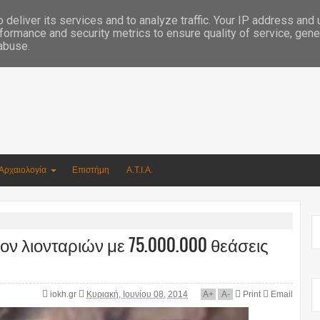
Συγγραφέας Νικόλαος Αργυρίου
deliver its services and to analyze traffic. Your IP address and
formance and security metrics to ensure quality of service, gen
 abuse.
Αρχαιολογία
Επιστήμη
Α.Τ.Ι.Α.
ον λιονταριών με 75.000.000 θεάσεις
iokh.gr
Κυριακή, Ιουνίου 08, 2014
A
+
A
-
Print
Email