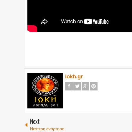
iokh.gr
Next
Νεότερη ανάρτηση