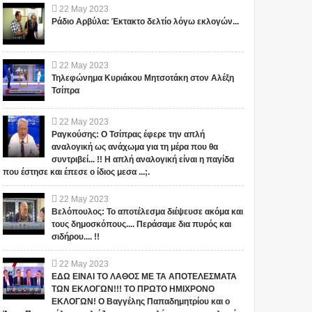
22
May
2023
Ράδιο Αρβύλα: Έκτακτο δελτίο λόγω εκλογών...
1
22
May
2023
Τηλεφώνημα Κυριάκου Μητσοτάκη στον Αλέξη
Τσίπρα
22
May
2023
Ραγκούσης: Ο Τσίπρας έφερε την απλή
αναλογική ως ανάχωμα για τη μέρα που θα
ΒΙΝΤΕΟ: Παράξενες
Μυστήριο στο Las
συντριβεί... !! Η απλή αναλογική είναι η παγίδα
φιγούρες στα σύννεφα!
Monjitas: Δύο κορίτσια
που έστησε και έπεσε ο ίδιος μεσα ...;.
«απήχθησαν» στο βάθος
της θάλασσας από δύο
6 loading... (sc_adv_out =
22
May
2023
άγνωστα πλάσματα
Δύο κορίτσια «απήχθησαν»
window.sc_adv_out || []).push({
Βελόπουλος: Το αποτέλεσμα διέψευσε ακόμα και
(video)
από δύο πλάσματα και
id : "138032", domain : "n...
τους δημοσκόπους.... Περάσαμε δια πυρός και
μεταφέρθηκαν στο βυθό της
σιδήρου.... !!
θάλασσας, αυτό σύμφωνα ...
22
May
2023
ΕΔΩ ΕΙΝΑΙ ΤΟ ΛΑΘΟΣ ΜΕ ΤΑ ΑΠΟΤΕΛΕΣΜΑΤΑ
ΤΩΝ ΕΚΛΟΓΩΝ!!! ΤΟ ΠΡΩΤΟ ΗΜΙΧΡΟΝΟ
ΕΚΛΟΓΩΝ! Ο Βαγγέλης Παπαδημητρίου και ο