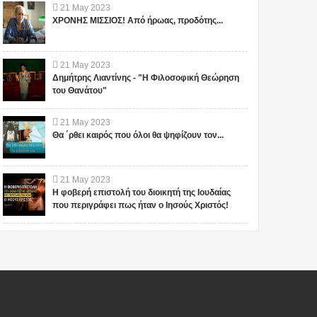
21
May
2023
ΧΡΟΝΗΣ ΜΙΣΣΙΟΣ! Από ήρωας, προδότης...
21
May
2023
Δημήτρης Λιαντίνης - "Η Φιλοσοφική Θεώρηση
του Θανάτου"
21
May
2023
Θα ΄ρθει καιρός που όλοι θα ψηφίζουν τον...
21
May
2023
Η φοβερή επιστολή του διοικητή της Ιουδαίας
που περιγράφει πως ήταν ο Ιησούς Χριστός!