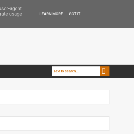
 user-agent
erate usage
LEARN MORE
GOT IT