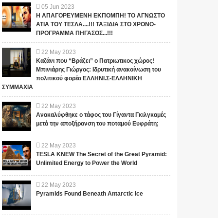
05
Jun
2023
Η ΑΠΑΓΟΡΕΥΜΕΝΗ ΕΚΠΟΜΠΗ! ΤΟ ΑΓΝΩΣΤΟ
ΑΤΙΑ ΤΟΥ ΤΕΣΛΑ....!!! ΤΑΞΙΔΙΑ ΣΤΟ ΧΡΟΝΟ-
ΠΡΟΓΡΑΜΜΑ ΠΗΓΑΣΟΣ...!!!
22
May
2023
Καζάνι που “Βράζει” ο Πατριωτικος χώρος!
Μπινιάρης Γιώργος: Ιδρυτική ανακοίνωση του
πολιτικού φορέα ΕΛΛΗΝΙ.Σ-ΕΛΛΗΝΙΚΗ
ΣΥΜΜΑΧΙΑ
22
May
2023
Ανακαλύφθηκε ο τάφος του Γίγαντα Γκιλγκαμές
μετά την αποξήρανση του ποταμού Ευφράτη;
22
May
2023
TESLA KNEW The Secret of the Great Pyramid:
Unlimited Energy to Power the World
22
May
2023
Pyramids Found Beneath Antarctic Ice