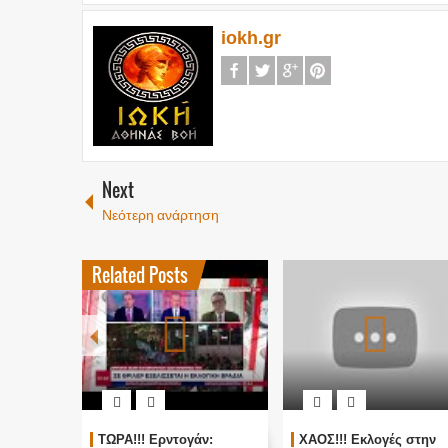
iokh.gr
Next
Νεότερη ανάρτηση
Related Posts
ΤΩΡΑ!!! Ερντογάν:
ΧΑΟΣ!!! Εκλογές στην