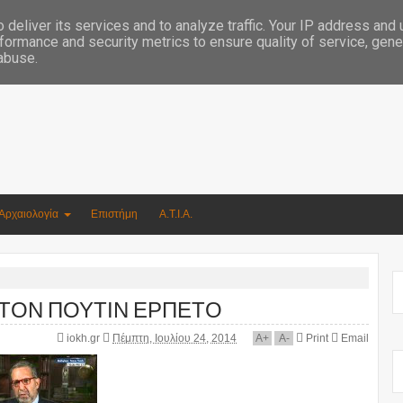
Συγγραφέας Νικόλαος Αργυρίου
deliver its services and to analyze traffic. Your IP address and
formance and security metrics to ensure quality of service, gen
 abuse.
Αρχαιολογία
Επιστήμη
Α.Τ.Ι.Α.
 ΤΟΝ ΠΟΥΤΙΝ ΕΡΠΕΤΟ
iokh.gr
Πέμπτη, Ιουλίου 24, 2014
A
+
A
-
Print
Email