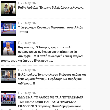
22
May
2023
Ράδιο Αρβύλα: Έκτακτο δελτίο λόγω εκλογών...
22
May
2023
Τηλεφώνημα Κυριάκου Μητσοτάκη στον Αλέξη
Τσίπρα
22
May
2023
Ραγκούσης: Ο Τσίπρας έφερε την απλή
αναλογική ως ανάχωμα για τη μέρα που θα
συντριβεί... !! Η απλή αναλογική είναι η παγίδα
που έστησε και έπεσε ο ίδιος μεσα ...;.
22
May
2023
Βελόπουλος: Το αποτέλεσμα διέψευσε ακόμα και
τους δημοσκόπους.... Περάσαμε δια πυρός και
σιδήρου.... !!
22
May
2023
ΕΔΩ ΕΙΝΑΙ ΤΟ ΛΑΘΟΣ ΜΕ ΤΑ ΑΠΟΤΕΛΕΣΜΑΤΑ
ΤΩΝ ΕΚΛΟΓΩΝ!!! ΤΟ ΠΡΩΤΟ ΗΜΙΧΡΟΝΟ
ΕΚΛΟΓΩΝ! Ο Βαγγέλης Παπαδημητρίου και ο