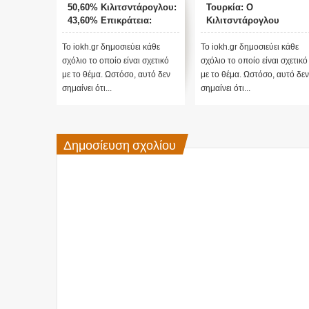
50,60% Κιλιτσντάρογλου:
Τουρκία: Ο
43,60% Επικράτεια:
Κιλιτσντάρογλου
78,2%
αμφισβητεί τα
αποτελέσματα θα γίνου
Το iokh.gr δημοσιεύει κάθε
Το iokh.gr δημοσιεύει κάθε
ενστάσεις...
σχόλιο το οποίο είναι σχετικό
σχόλιο το οποίο είναι σχετικό
με το θέμα. Ωστόσο, αυτό δεν
με το θέμα. Ωστόσο, αυτό δεν
σημαίνει ότι...
σημαίνει ότι...
Δημοσίευση σχολίου