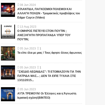
08
Jun
2024
ΑΤΛΑΝΤΙΔΑ, ΠΑΓΚΟΣΜΙΟΙ ΠΟΛΕΜΟΙ ΚΑΙ
ΑΛΛΑΓΗ ΠΟΛΩΝ - Τρομακτικές προβλέψεις του
Edgar Cayce (Video)
13
Aug
2023
Ο ΟΜΗΡΟΣ ΠΙΣΤΕΥΕΙ ΣΤΟΝ ΠΟΥΤΙΝ ;
ΑΝΕΞΗΓΗΤΗ ΠΡΟΠΑΓΑΝΔΑ ΥΠΕΡ ΤΟΥ
ΠΟΥΤΙΝ;
05
Jun
2023
1
Τα είπε όλα με μιας ! Τους άφησε όλους άφωνους
05
Jun
2023
1
"ΣΧΕΔΙΟ ΛΕΩΝΙΔΑΣ": ΤΙ ΕΤΟΙΜΑΖΟΥΝ ΓΙΑ ΤΗΝ
ΠΑΤΡΙΔΑ ΜΑΣ... ; ΔΕΝ ΤΑ ΕΙΠΕ ΤΥΧΑΙΑ ΣΤΙΣ
13/11/2015...
05
Jun
2023
ΑΥΤΑ ΤΡΕΜΟΥΝ! Οι Έλληνες και η Άγνωστη
Ιερατική σχέση!(ΒΙΝΤΕΟ)
Αυτός ο μεγάλος
ΟΙ ΕΙΔΗΣΕΙΣ ΓΙΑ ΤΙΣ