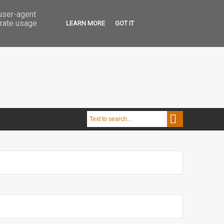
 user-agent
erate usage
LEARN MORE
GOT IT