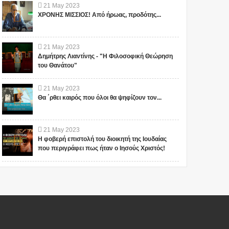
21
May
2023
ΧΡΟΝΗΣ ΜΙΣΣΙΟΣ! Από ήρωας, προδότης...
21
May
2023
Δημήτρης Λιαντίνης - "Η Φιλοσοφική Θεώρηση
του Θανάτου"
21
May
2023
Θα ΄ρθει καιρός που όλοι θα ψηφίζουν τον...
21
May
2023
Η φοβερή επιστολή του διοικητή της Ιουδαίας
που περιγράφει πως ήταν ο Ιησούς Χριστός!