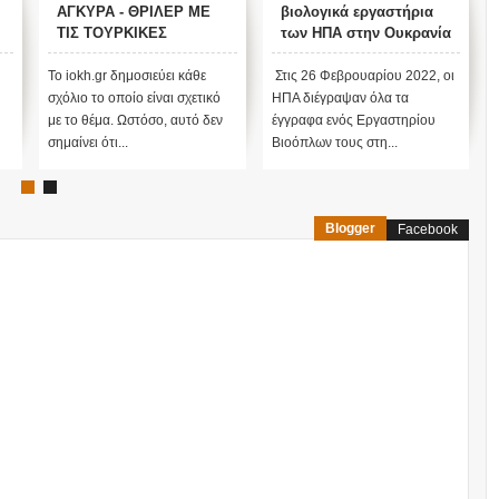
ΑΓΚΥΡΑ - ΘΡΙΛΕΡ ΜΕ
βιολογικά εργαστήρια
ΤΙΣ ΤΟΥΡΚΙΚΕΣ
των ΗΠΑ στην Ουκρανία
ΕΚΛΟΓΕΣ !
ν
Το iokh.gr δημοσιεύει κάθε
Στις 26 Φεβρουαρίου 2022, οι
σχόλιο το οποίο είναι σχετικό
ΗΠΑ διέγραψαν όλα τα
με το θέμα. Ωστόσο, αυτό δεν
έγγραφα ενός Εργαστηρίου
σημαίνει ότι...
Βιοόπλων τους στη...
Blogger
Facebook