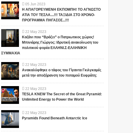
φιλάνθρωπος
ΕΞΕΛΙΞΕΙΣ ΣΤΟ
05
Jun
2023
προειδοποίησε ότι το
FACEBOOK
Η ΑΠΑΓΟΡΕΥΜΕΝΗ ΕΚΠΟΜΠΗ! ΤΟ ΑΓΝΩΣΤΟ
χειρότερο κύμα έρχεται
ΠΡΟΒΛΗΜΑΤΙΖΟΥΝ!!!
ΑΤΙΑ ΤΟΥ ΤΕΣΛΑ....!!! ΤΑΞΙΔΙΑ ΣΤΟ ΧΡΟΝΟ-
τώρα με την μετάλλαξη
ΠΟΙΟΣ ΚΑΝΕΙ
ΣΕ ΕΥΧΑΡΙΣΤΟΥΜΕ.... Bill Το
ΠΡΟΓΡΑΜΜΑ ΠΗΓΑΣΟΣ...!!!
Το iokh.gr δημοσιεύει κάθε
όμικρον ....
ΚΟΥΜΑΝΤΟ ΤΕΛΙΚΑ;
iokh.gr δημοσιεύει κάθε σχόλιο
σχόλιο το οποίο είναι σχετικό
(VIDEO)
22
May
2023
το οποίο είναι σχετικό με το
με το θέμα. Ωστόσο, αυτό δεν
Καζάνι που “Βράζει” ο Πατριωτικος χώρος!
θέμ...
σημαίνει ότι...
Μπινιάρης Γιώργος: Ιδρυτική ανακοίνωση του
πολιτικού φορέα ΕΛΛΗΝΙ.Σ-ΕΛΛΗΝΙΚΗ
ΣΥΜΜΑΧΙΑ
22
May
2023
Ανακαλύφθηκε ο τάφος του Γίγαντα Γκιλγκαμές
μετά την αποξήρανση του ποταμού Ευφράτη;
22
May
2023
TESLA KNEW The Secret of the Great Pyramid:
Unlimited Energy to Power the World
22
May
2023
Pyramids Found Beneath Antarctic Ice