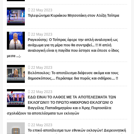
22
May
2023
Τηλεφώνημα Κυριάκου Μητσοτάκη στον Αλέξη Τσίπρα
22
May
2023
Ραγκούσης: Ο Τσίπρας έφερε την απλή αναλογική ως
ανάχωμα για τη μέρα που θα συντριβεί... !! Η απλή
αναλογική είναι η παγίδα που έστησε και έπεσε ο ίδιος
μεσα ...;.
22
May
2023
Βελόπουλος: Το αποτέλεσμα διέψευσε ακόμα και τους
δημοσκόπους.... Περάσαμε δια πυρός και σιδήρου.... !!
22
May
2023
ΕΔΩ ΕΙΝΑΙ ΤΟ ΛΑΘΟΣ ΜΕ ΤΑ ΑΠΟΤΕΛΕΣΜΑΤΑ ΤΩΝ
ΕΚΛΟΓΩΝ!!! ΤΟ ΠΡΩΤΟ ΗΜΙΧΡΟΝΟ ΕΚΛΟΓΩΝ! Ο
Βαγγέλης Παπαδημητρίου και ο Άρης Πορτοσάλτε
σχολιάζουν τα αποτελέσματα των εκλογών
22
May
2023
Το επικό αποτέλεσμα των εθνικών εκλογών! Διερευνητική