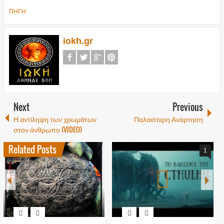
ΠΗΓΗ
iokh.gr
Next
Previous
Η αντίληψη των χρωμάτων
Παλαιότερη Ανάρτηση
στον άνθρωπο (VIDEO)
Related Posts
1