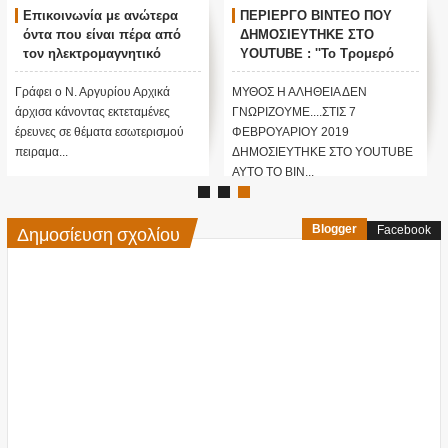
Επικοινωνία με ανώτερα
ΠΕΡΙΕΡΓΟ ΒΙΝΤΕΟ ΠΟΥ
όντα που είναι πέρα από
ΔΗΜΟΣΙΕΥΤΗΚΕ ΣΤΟ
τον ηλεκτρομαγνητικό
YOUTUBE : ''Το Τρομερό
φράχτη της γης!
ΚΑΛΕΣΜΑ ΤΟΥ ΚΘΟΥΛΟΥ''!!
Γράφει ο Ν. Αργυρίου Αρχικά
ΜΥΘΟΣ Η ΑΛΗΘΕΙΑ ΔΕΝ
άρχισα κάνοντας εκτεταμένες
ΓΝΩΡΙΖΟΥΜΕ....ΣΤΙΣ 7
έρευνες σε θέματα εσωτερισμού
ΦΕΒΡΟΥΑΡΙΟΥ 2019
πειραμα...
ΔΗΜΟΣΙΕΥΤΗΚΕ ΣΤΟ YOUTUBE
ΑΥΤΟ ΤΟ ΒΙΝ...
Δημοσίευση σχολίου
Blogger
Facebook