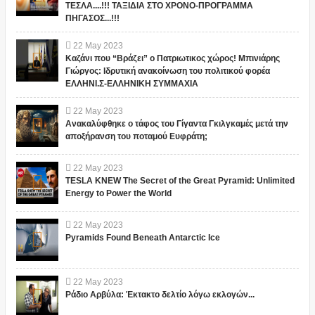
ΤΕΣΛΑ....!!! ΤΑΞΙΔΙΑ ΣΤΟ ΧΡΟΝΟ-ΠΡΟΓΡΑΜΜΑ
ΠΗΓΑΣΟΣ...!!!
22
May
2023
Καζάνι που “Βράζει” ο Πατριωτικος χώρος! Μπινιάρης
Γιώργος: Ιδρυτική ανακοίνωση του πολιτικού φορέα
ΕΛΛΗΝΙ.Σ-ΕΛΛΗΝΙΚΗ ΣΥΜΜΑΧΙΑ
22
May
2023
Ανακαλύφθηκε ο τάφος του Γίγαντα Γκιλγκαμές μετά την
αποξήρανση του ποταμού Ευφράτη;
22
May
2023
TESLA KNEW The Secret of the Great Pyramid: Unlimited
Energy to Power the World
22
May
2023
Pyramids Found Beneath Antarctic Ice
22
May
2023
Ράδιο Αρβύλα: Έκτακτο δελτίο λόγω εκλογών...