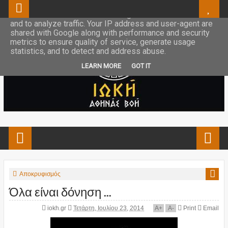
This site uses cookies from Google to deliver its services
and to analyze traffic. Your IP address and user-agent are
shared with Google along with performance and security
metrics to ensure quality of service, generate usage
statistics, and to detect and address abuse.
LEARN MORE
GOT IT
Αποκρυφισμός
Όλα είναι δόνηση ...
iokh.gr
Τετάρτη, Ιουλίου 23, 2014
A
+
A
-
Print
Email