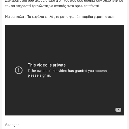
Δεν είσαι μέσα σου ακόμα υπάρχει ο ήχος που σου δόθηκε σαν όπλο ! Άφησε
τον να εκφραστεί ξεκινώντας να αγαπάς άνευ όρων τα πάντα!
Να σαι καλά ...Τα κεφάλια ψηλά , τα μάτια φωτιά η καρδιά γεμάτη αγάπη!
Stranger...