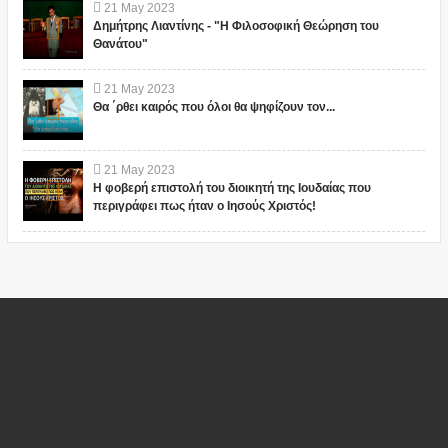
21
May
2023
Δημήτρης Λιαντίνης - "Η Φιλοσοφική Θεώρηση του
Θανάτου"
21
May
2023
Θα ΄ρθει καιρός που όλοι θα ψηφίζουν τον...
21
May
2023
Η φοβερή επιστολή του διοικητή της Ιουδαίας που
περιγράφει πως ήταν ο Ιησούς Χριστός!