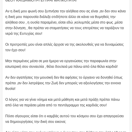
ΘΕΟΥ ΚΑΙ ΔΗΜΙΟΥΡΓΕΙ ΠΡΑΓΜΑΤΙΚΟΤΗΤΑ!
Αν η δική μου φωνή σου ξυπνήσει την αλήθεια σου ας είναι ,αν δεν σου κάνει
η δική μου παρουσία διάλεξε οτιδήποτε άλλο σε κάνει να θυμηθείς την
αλήθεια σου , η ουσία παραμένει, είσαι εδώ ,κολυμπάς μέσα στο φως ,μέσα
στην δόνηση , θα πρέπει να σταματήσεις να τους επιτρέπεις να ταράζουν τα
νερά της Ευτυχίας σου!
Οι προτροπές μου είναι απλές άρχισε να της ακολουθείς για να δυναμώσεις
τον ήχο σου!
Μην περιμένεις μέσα σε μια ήμερα να οργανώσεις την παραφωνία στην
εσωτερική σου συναυλία , θέλει δουλειά μα πάνω από όλα θέλει καρδιά!
Αν δεν αγαπήσεις την μουσική δεν θα αφήσεις το όργανο να δονηθεί όπως
πρέπει ,αν δεν λατρέψεις την Ζωή δεν μπορείς να αξιολογήσεις την εννοια
θυσία!
Ο λόγος για να γίνει νόημα και μετά μάθηση και μετά πράξη πρέπει πάνω
από όλα να περάσει μέσα από το πεντάγραμμο της καρδιάς σου!
Πόσο σίγουρος είσαι ότι ο καμβάς αυτού του κόσμου σου έχει απαγορεύσει
να δημιουργήσεις την δική σου εικονα;