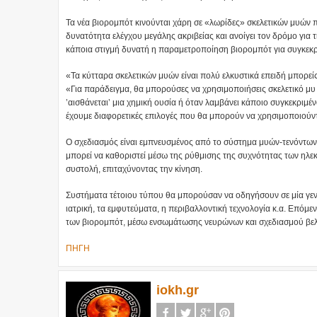
Τα νέα βιορομπότ κινούνται χάρη σε «λωρίδες» σκελετικών μυών π
δυνατότητα ελέγχου μεγάλης ακριβείας και ανοίγει τον δρόμο για 
κάποια στιγμή δυνατή η παραμετροποίηση βιορομπότ για συγκεκρι
«Τα κύτταρα σκελετικών μυών είναι πολύ ελκυστικά επειδή μπορεί
«Για παράδειγμα, θα μπορούσες να χρησιμοποιήσεις σκελετικό μυ ε
ʽαισθάνεταιʼ μια χημική ουσία ή όταν λαμβάνει κάποιο συγκεκριμέν
έχουμε διαφορετικές επιλογές που θα μπορούν να χρησιμοποιούν
Ο σχεδιασμός είναι εμπνευσμένος από το σύστημα μυών-τενόντων
μπορεί να καθοριστεί μέσω της ρύθμισης της συχνότητας των ηλ
συστολή, επιταχύνοντας την κίνηση.
Συστήματα τέτοιου τύπου θα μπορούσαν να οδηγήσουν σε μία γεν
ιατρική, τα εμφυτεύματα, η περιβαλλοντική τεχνολογία κ.α. Επόμ
των βιορομπότ, μέσω ενσωμάτωσης νευρώνων και σχεδιασμού βε
ΠΗΓΗ
iokh.gr