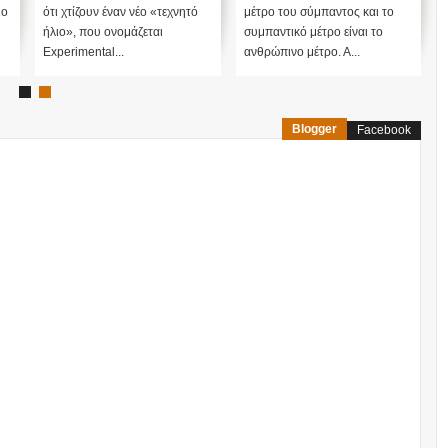
Tokamak
ιο
ότι χτίζουν έναν νέο «τεχνητό
μέτρο του σύμπαντος και το
ήλιο», που ονομάζεται
συμπαντικό μέτρο είναι το
Experimental...
ανθρώπινο μέτρο. Α...
Blogger
Facebook