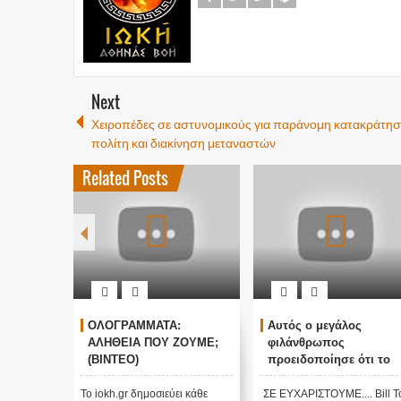
Next
Χειροπέδες σε αστυνομικούς για παράνομη κατακράτη
πολίτη και διακίνηση μεταναστών
Related Posts
: Το
ΟΛΟΓΡΑΜΜΑΤΑ:
Αυτός ο μεγάλος
(video)
ΑΛΗΘΕΙΑ ΠΟΥ ΖΟΥΜΕ;
φιλάνθρωπος
(ΒΙΝΤΕΟ)
προειδοποίησε ότι το
χειρότερο κύμα έρχεται
ι κάθε
τώρα με την μετάλλαξη
Το iokh.gr δημοσιεύει κάθε
ΣΕ ΕΥΧΑΡΙΣΤΟΥΜΕ.... Bill Τ
ι σχετικό