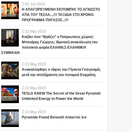
05
Jun
2023
Η ΑΠΑΓΟΡΕΥΜΕΝΗ ΕΚΠΟΜΠΗ! ΤΟ ΑΓΝΩΣΤΟ
ΑΤΙΑ ΤΟΥ ΤΕΣΛΑ....!!! ΤΑΞΙΔΙΑ ΣΤΟ ΧΡΟΝΟ-
ΠΡΟΓΡΑΜΜΑ ΠΗΓΑΣΟΣ...!!!
22
May
2023
Καζάνι που “Βράζει” ο Πατριωτικος χώρος!
Μπινιάρης Γιώργος: Ιδρυτική ανακοίνωση του
πολιτικού φορέα ΕΛΛΗΝΙ.Σ-ΕΛΛΗΝΙΚΗ
ΣΥΜΜΑΧΙΑ
22
May
2023
Ανακαλύφθηκε ο τάφος του Γίγαντα Γκιλγκαμές
μετά την αποξήρανση του ποταμού Ευφράτη;
22
May
2023
TESLA KNEW The Secret of the Great Pyramid:
Unlimited Energy to Power the World
22
May
2023
Pyramids Found Beneath Antarctic Ice