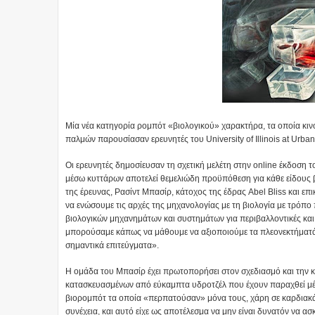
Μία νέα κατηγορία ρομπότ «βιολογικού» χαρακτήρα, τα οποία κινο
παλμών παρουσίασαν ερευνητές του University of Illinois at Urb
Οι ερευνητές δημοσίευσαν τη σχετική μελέτη στην online έκδοση 
μέσω κυττάρων αποτελεί θεμελιώδη προϋπόθεση για κάθε είδους β
της έρευνας, Ρασίντ Μπασίρ, κάτοχος της έδρας Abel Bliss και 
να ενώσουμε τις αρχές της μηχανολογίας με τη βιολογία με τρόπο 
βιολογικών μηχανημάτων και συστημάτων για περιβαλλοντικές και ι
μπορούσαμε κάπως να μάθουμε να αξιοποιούμε τα πλεονεκτήματά 
σημαντικά επιτεύγματα».
Η ομάδα του Μπασίρ έχει πρωτοπορήσει στον σχεδιασμό και την 
κατασκευασμένων από εύκαμπτα υδροτζέλ που έχουν παραχθεί μέσ
βιορομπότ τα οποία «περπατούσαν» μόνα τους, χάρη σε καρδιακά
συνέχεια, και αυτό είχε ως αποτέλεσμα να μην είναι δυνατόν να ασ