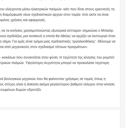
ου ελέγχονται μέσω ηλεκτρικών παλμών- κάτι που δίνει στους ερευνητές τη
τη διαμόρφωση νέων σχεδιαστικών αρχών στον τομέα- έτσι ώστε να είναι
μένες χρήσεις και εφαρμογές.
ς να τα κινήσεις χρησιμοποιώντας εξωτερικά κύτταρα» σημειώνει ο Μπασίρ.
νώ σχεδιάζεις μια συσκευή η οποία θα ήθελες να αρχίζει να λειτουργεί όταν
ο σήμα. Για εμάς είναι τμήμα μιας σχεδιαστικής ʽεργαλειοθήκηςʼ. Θέλουμε να
ται από μηχανικούς στον σχεδιασμό τέτοιων πραγμάτων».
- κοκάλων που συναντάται στην φύση. Η ταχύτητα της κίνησης του ρομπότ
εκτρικών παλμών. Υψηλότερη συχνότητα μπορεί να προκαλέσει ταχύτερη
ιά βιολογικών μηχανών που θα φαίνονταν χρήσιμες σε τομείς όπως η
ενος στόχος είναι η άσκηση ακόμα μεγαλύτερου βαθμού ελέγχου στην κίνηση
λτιωμένων δομών υδροτζέλ.