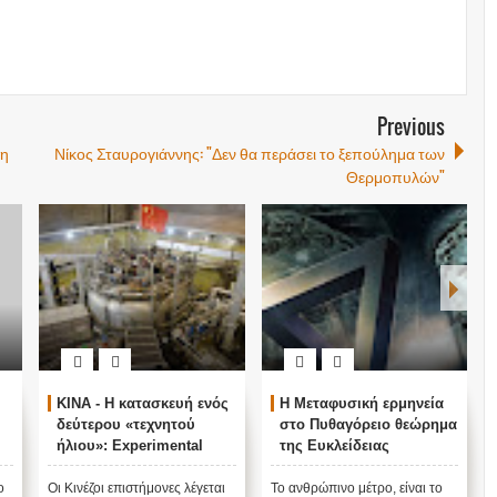
Previous
ση
Νίκος Σταυρογιάννης: "Δεν θα περάσει το ξεπούλημα των
Θερμοπυλών"
ΚΙΝΑ - Η κατασκευή ενός
Η Μεταφυσική ερμηνεία
δεύτερου «τεχνητού
στο Πυθαγόρειο θεώρημα
ήλιου»: Experimental
της Ευκλείδειας
Advanced
Γεωμετρίας
Superconducting
ο
Οι Κινέζοι επιστήμονες λέγεται
Το ανθρώπινο μέτρο, είναι το