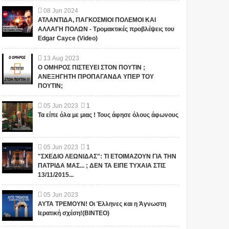
08
Jun
2024
ΑΤΛΑΝΤΙΔΑ, ΠΑΓΚΟΣΜΙΟΙ ΠΟΛΕΜΟΙ ΚΑΙ
ΑΛΛΑΓΗ ΠΟΛΩΝ - Τρομακτικές προβλέψεις του
Edgar Cayce (Video)
13
Aug
2023
Ο ΟΜΗΡΟΣ ΠΙΣΤΕΥΕΙ ΣΤΟΝ ΠΟΥΤΙΝ ;
ΑΝΕΞΗΓΗΤΗ ΠΡΟΠΑΓΑΝΔΑ ΥΠΕΡ ΤΟΥ
ΠΟΥΤΙΝ;
05
Jun
2023
1
Τα είπε όλα με μιας ! Τους άφησε όλους άφωνους
05
Jun
2023
1
"ΣΧΕΔΙΟ ΛΕΩΝΙΔΑΣ": ΤΙ ΕΤΟΙΜΑΖΟΥΝ ΓΙΑ ΤΗΝ
ΠΑΤΡΙΔΑ ΜΑΣ... ; ΔΕΝ ΤΑ ΕΙΠΕ ΤΥΧΑΙΑ ΣΤΙΣ
13/11/2015...
05
Jun
2023
ΑΥΤΑ ΤΡΕΜΟΥΝ! Οι Έλληνες και η Άγνωστη
Ιερατική σχέση!(ΒΙΝΤΕΟ)