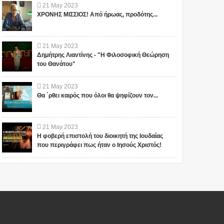
21
May
2023
ΧΡΟΝΗΣ ΜΙΣΣΙΟΣ! Από ήρωας, προδότης...
21
May
2023
Δημήτρης Λιαντίνης - "Η Φιλοσοφική Θεώρηση
του Θανάτου"
21
May
2023
Θα ΄ρθει καιρός που όλοι θα ψηφίζουν τον...
21
May
2023
Η φοβερή επιστολή του διοικητή της Ιουδαίας
που περιγράφει πως ήταν ο Ιησούς Χριστός!