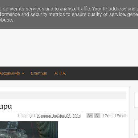
Συγγραφέας Νικόλαος Αργυρίου
deliver its services and to analyze traffic. Your IP address and
formance and security metrics to ensure quality of service, gen
 abuse.
Αρχαιολογία
Επιστήμη
Α.Τ.Ι.Α.
ταρα
iokh.gr
Κυριακή, Ιουλίου 06, 2014
A
+
A
-
Print
Email