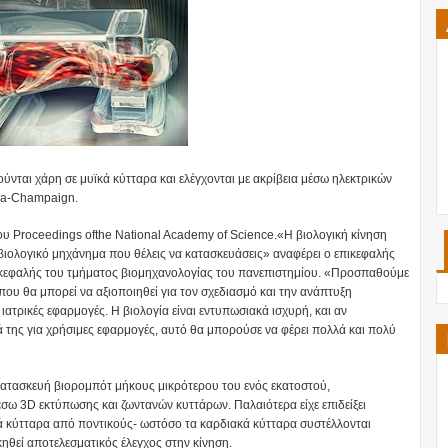
ύνται χάρη σε μυϊκά κύτταρα και ελέγχονται με ακρίβεια μέσω ηλεκτρικών
ana-Champaign.
του Proceedings ofthe National Academy of Science.«Η βιολογική κίνηση
ιολογικό μηχάνημα που θέλεις να κατασκευάσεις» αναφέρει ο επικεφαλής
επικεφαλής του τμήματος βιομηχανολογίας του πανεπιστημίου. «Προσπαθούμε
που θα μπορεί να αξιοποιηθεί για τον σχεδιασμό και την ανάπτυξη
ατρικές εφαρμογές. Η βιολογία είναι εντυπωσιακά ισχυρή, και αν
της για χρήσιμες εφαρμογές, αυτό θα μπορούσε να φέρει πολλά και πολύ
κατασκευή βιορομπότ μήκους μικρότερου του ενός εκατοστού,
ω 3D εκτύπωσης και ζωντανών κυττάρων. Παλαιότερα είχε επιδείξει
 κύτταρα από ποντικούς- ωστόσο τα καρδιακά κύτταρα συστέλλονται
κηθεί αποτελεσματικός έλεγχος στην κίνηση.