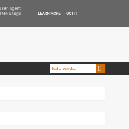
 user-agent
erate usage
LEARN MORE
GOT IT