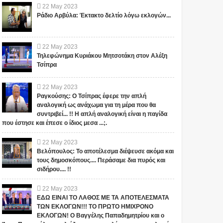
22
May
2023
Ράδιο Αρβύλα: Έκτακτο δελτίο λόγω εκλογών...
22
May
2023
Τηλεφώνημα Κυριάκου Μητσοτάκη στον Αλέξη
Τσίπρα
22
May
2023
Ραγκούσης: Ο Τσίπρας έφερε την απλή
αναλογική ως ανάχωμα για τη μέρα που θα
συντριβεί... !! Η απλή αναλογική είναι η παγίδα
που έστησε και έπεσε ο ίδιος μεσα ...;.
22
May
2023
Βελόπουλος: Το αποτέλεσμα διέψευσε ακόμα και
τους δημοσκόπους.... Περάσαμε δια πυρός και
σιδήρου.... !!
22
May
2023
ΕΔΩ ΕΙΝΑΙ ΤΟ ΛΑΘΟΣ ΜΕ ΤΑ ΑΠΟΤΕΛΕΣΜΑΤΑ
ΤΩΝ ΕΚΛΟΓΩΝ!!! ΤΟ ΠΡΩΤΟ ΗΜΙΧΡΟΝΟ
ΕΚΛΟΓΩΝ! Ο Βαγγέλης Παπαδημητρίου και ο