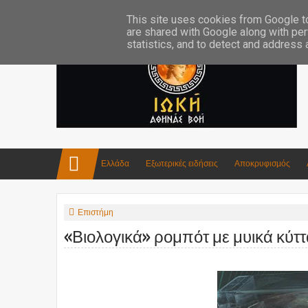
Επικοινωνία:info4iokh@gmail.com
Κατασκευές
Ποίηση
This site uses cookies from Google to 
are shared with Google along with per
statistics, and to detect and address
Ελλάδα
Εξωτερικές ειδήσεις
Αποκρυφισμός
Επιστήμη
«Βιολογικά» ρομπότ με μυικά κύτ