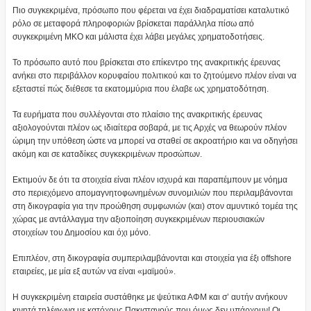
Πιο συγκεκριμένα, πρόσωπο που φέρεται να έχει διαδραματίσει καταλυτικό
ρόλο σε μεταφορά πληροφοριών βρίσκεται παράλληλα πίσω από
συγκεκριμένη ΜΚΟ και μάλιστα έχει λάβει μεγάλες χρηματοδοτήσεις.
Το πρόσωπο αυτό που βρίσκεται στο επίκεντρο της ανακριτικής έρευνας
ανήκει στο περιβάλλον κορυφαίου πολιτικού και το ζητούμενο πλέον είναι να
εξεταστεί πώς διέθεσε τα εκατομμύρια που έλαβε ως χρηματοδότηση.
Τα ευρήματα που συλλέγονται στο πλαίσιο της ανακριτικής έρευνας
αξιολογούνται πλέον ως ιδιαίτερα σοβαρά, με τις Αρχές να θεωρούν πλέον
ώριμη την υπόθεση ώστε να μπορεί να σταθεί σε ακροατήριο και να οδηγήσει
ακόμη και σε καταδίκες συγκεκριμένων προσώπων.
Εκτιμούν δε ότι τα στοιχεία είναι πλέον ισχυρά και παραπέμπουν με νόημα
στο περιεχόμενο απομαγνητοφωνημένων συνομιλιών που περιλαμβάνονται
στη δικογραφία για την προώθηση συμφωνιών (και) στον αμυντικό τομέα της
χώρας με αντάλλαγμα την αξιοποίηση συγκεκριμένων περιουσιακών
στοιχείων του Δημοσίου και όχι μόνο.
Επιπλέον, στη δικογραφία συμπεριλαμβάνονται και στοιχεία για έξι offshore
εταιρείες, με μία εξ αυτών να είναι «μαϊμού».
Η συγκεκριμένη εταιρεία συστάθηκε με ψεύτικα ΑΦΜ και σ’ αυτήν ανήκουν
κινητά τηλέφωνα με κατόχους Πακιστανούς που όμως δεν υπάρχουν! Οι