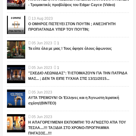
- Τρομακτικές προβλέψεις του Edgar Cayce (Video)
13
Aug
2023
Ο ΟΜΗΡΟΣ ΠΙΣΤΕΥΕΙ ΣΤΟΝ ΠΟΥΤΙΝ ; ΑΝΕΞΗΓΗΤΗ
ΠΡΟΠΑΓΑΝΔΑ ΥΠΕΡ ΤΟΥ ΠΟΥΤΙΝ;
05
Jun
2023
1
Τα είπε όλα με μιας ! Τους άφησε όλους άφωνους
05
Jun
2023
1
"ΣΧΕΔΙΟ ΛΕΩΝΙΔΑΣ": ΤΙ ΕΤΟΙΜΑΖΟΥΝ ΓΙΑ ΤΗΝ ΠΑΤΡΙΔΑ
ΜΑΣ... ; ΔΕΝ ΤΑ ΕΙΠΕ ΤΥΧΑΙΑ ΣΤΙΣ 13/11/2015...
05
Jun
2023
ΑΥΤΑ ΤΡΕΜΟΥΝ! Οι Έλληνες και η Άγνωστη Ιερατική
σχέση!(ΒΙΝΤΕΟ)
05
Jun
2023
Η ΑΠΑΓΟΡΕΥΜΕΝΗ ΕΚΠΟΜΠΗ! ΤΟ ΑΓΝΩΣΤΟ ΑΤΙΑ ΤΟΥ
ΤΕΣΛΑ....!!! ΤΑΞΙΔΙΑ ΣΤΟ ΧΡΟΝΟ-ΠΡΟΓΡΑΜΜΑ
ΠΗΓΑΣΟΣ...!!!