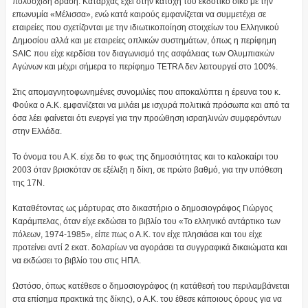
πολυσχιδή δράση. Καταρχάς έχει στην κατοχή του εκδοτικό οίκο με την
επωνυμία «Μέλισσα», ενώ κατά καιρούς εμφανίζεται να συμμετέχει σε
εταιρείες που σχετίζονται με την ιδιωτικοποίηση στοιχείων του Ελληνικού
Δημοσίου αλλά και με εταιρείες οπλικών συστημάτων, όπως η περίφημη
SAIC που είχε κερδίσει τον διαγωνισμό της ασφάλειας των Ολυμπιακών
Αγώνων και μέχρι σήμερα το περίφημο TETRA δεν λειτουργεί στο 100%.
Στις απομαγνητοφωνημένες συνομιλίες που αποκαλύπτει η έρευνα του κ.
Φούκα ο Α.Κ. εμφανίζεται να μιλάει με ισχυρά πολιτικά πρόσωπα και από τα
όσα λέει φαίνεται ότι ενεργεί για την προώθηση ισραηλινών συμφερόντων
στην Ελλάδα.
Το όνομα του Α.Κ. είχε δει το φως της δημοσιότητας και το καλοκαίρι του
2003 όταν βρισκόταν σε εξέλιξη η δίκη, σε πρώτο βαθμό, για την υπόθεση
της 17Ν.
Καταθέτοντας ως μάρτυρας στο δικαστήριο ο δημοσιογράφος Γιώργος
Καράμπελας, όταν είχε εκδώσει το βιβλίο του «Το ελληνικό αντάρτικο των
πόλεων, 1974-1985», είπε πως ο Α.Κ. τον είχε πλησιάσει και του είχε
προτείνει αντί 2 εκατ. δολαρίων να αγοράσει τα συγγραφικά δικαιώματα και
να εκδώσει το βιβλίο του στις ΗΠΑ.
Ωστόσο, όπως κατέθεσε ο δημοσιογράφος (η κατάθεσή του περιλαμβάνεται
στα επίσημα πρακτικά της δίκης), ο Α.Κ. του έθεσε κάποιους όρους για να