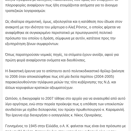
πληροφορίες αναφέρουν πως ήδη ετοιμάζονται αιτήματα για το άνοιγμα
τραπεζικών λογαριασμών.
Ως ιδιαίτερα σημαντική, όμως, αξιολογείται και η κατάθεση που έδωσε στον
ανακριτή με την ιδιότητα του μάρτυρα ο Αλεξ Ρόντος, ο οποίος φέρεται να
αναφέρθηκε σε συγκεκριμένο περιστατικό με πρωταγωνιστή πολιτικό
πρόσωπο του οποίου η δράση, σύμφωνα με αυτόν, κατέτεινε προς την
εξυπηρέτηση ξένων συμφερόντων.
Όπως παρατηρούσαν νομικές πηγές, τα στόματα έχουν ανοίξει, αφού για
πρώτη φορά αναφέρονται ονόματα και διευθύνσεις.
Η δικαστική έρευνα για το απίστευτο αυτό πολιτικοδικαστικό θρίλερ ξεκίνησε
το 2006 όταν αποκαλύφθηκε πως επί μία διετία περίπου (2004-2005)
παρακολουθούνταν τηλέφωνα μελών της τότε κυβέρνησης της Ν.Δ. και
άλλων κορυφαίων κρατικών αξιωματούχων.
Ωστόσο, η δικογραφία το 2007 τέθηκε στο αρχείο για να ανασυρθεί από αυτό
λίγο αργότερα, ενώ στην πορεία προέκυψε πως η υπόθεση των υποκλοπών
συνδεόταν με σχέδιο δολοφονίας του πρώην πρωθυπουργού κ. Καραμανλή.
Την έρευνα είχε διενεργήσει ο εισαγγελέας κ. Νίκος Ορνεράκης.
Γεννημένος το 1945 στην Ελλάδα, ο Α. Κ. φαίνεται πως είναι ένα πρόσωπο με