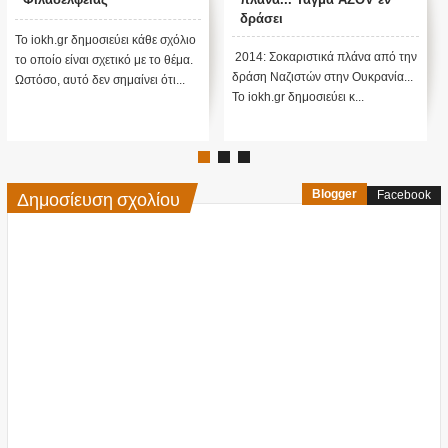
Βρετανικές μυστικές
αποκαλύψει ο Duncan
υπηρεσίες...
O’Finioan ;;;
Το iokh.gr δημοσιεύει κάθε σχόλιο
Η ιστορία του Duncan O’ Finioan
το οποίο είναι σχετικό με το θέμα.
ή BOBBY JOE FANNIN είναι κάτι
Ωστόσο, αυτό δεν σημαίνει ότι...
αληθινό ή κάτι το φανταστι...
Δημοσίευση σχολίου
Blogger
Facebook