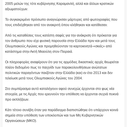
2005 μελών της τότε κυβέρνησης Καραμανλή, αλλά και άλλων κρατικών
αξιωματούχων.
Το συγκεκριμένο πρόσωπο αναγνώρισαν μάρτυρες από φωτογραφίες που
τους επιδείχθηκαν από τον ανακριτή όπου κλήθηκαν και κατέθεσαν.
Από τις καταθέσεις τους κατέστη σαφές για την ανάκριση ότι πρόκειται για
τον άνθρωπο που είχε φυσική παρουσία στην Ελλάδα πριν και μετά τους
Ολυμπιακούς Αγώνες και προμηθεύονταν τα καρτοκινητά-«σκιές» από
κατάστημα στην Ακτή Μιαούλη στον Πειραιά.
Οι πληροφορίες αναφέρουν ότι για τις αρμόδιες δικαστικές αρχές θεωρείται
πλέον δεδομένο πως το παιχνίδι των παρακολουθήσεων ανώτατων
πολιτικών παραγόντων παιζόταν στην Ελλάδα (και) εν έτει 2013 και δεν
τελείωσε μετά τους Ολυμπιακούς Αγώνες του 2004.
Στο συμπέρασμα αυτό καταλήγουν αφού συνεχώς έρχονται στο φως νέα
στοιχεία, με τις Αρχές που ερευνούν την υπόθεση να έρχονται συχνά πυκνά
προ εκπλήξεων.
Κάτι τέτοιο συνέβη όταν για παράδειγμα διαπιστώθηκε ότι υπάρχουν κοινά
σημεία στην υπόθεση των υποκλοπών και των Μη Κυβερνητικών
Οργανώσεων (ΜΚΟ).