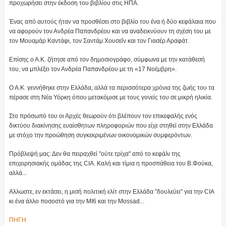
προχωρήσει στην έκδοση του βιβλίου στις ΗΠΑ.
Ένας από αυτούς ήταν να προσθέσει στο βιβλίο του ένα ή δύο κεφάλαια που
να αφορούν τον Ανδρέα Παπανδρέου και να αναδεικνύουν τη σχέση του με
τον Μουαμάρ Καντάφι, τον Σαντάμ Χουσεΐν και τον Γιασέρ Αραφάτ.
Επίσης ο Α.Κ. ζήτησε από τον δημοσιογράφο, σύμφωνα με την κατάθεσή
του, να μπλέξει τον Ανδρέα Παπανδρέου με τη «17 Νοέμβρη».
Ο Α.Κ. γεννήθηκε στην Ελλάδα, αλλά τα περισσότερα χρόνια της ζωής του τα
πέρασε στη Νέα Υόρκη όπου μετακόμισε με τους γονείς του σε μικρή ηλικία.
Στο πρόσωπό του οι Αρχές θεωρούν ότι βλέπουν τον επικεφαλής ενός
δικτύου διακίνησης ευαίσθητων πληροφοριών που είχε στηθεί στην Ελλάδα
με στόχο την προώθηση συγκεκριμένων οικονομικών συμφερόντων.
Πρόβλεψή μας: Δεν θα πειραχθεί "ούτε τρίχα" από το κεφάλι της
επιχειρησιακής ομάδας της CIA. Καλή και τίμια η προσπάθεια του Β.Φούκα,
αλλά...
Αλλωστε, εν εκτάσει, η μισή πολιτική ελίτ στην Ελλάδα "δουλεύει" για την CIA
κι ένα άλλο ποσοστό για την MI6 και την Mossad...
ΠΗΓΗ