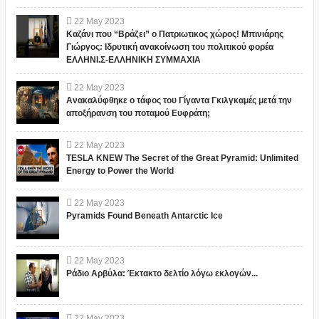
22
May
2023
Καζάνι που “Βράζει” ο Πατριωτικος χώρος! Μπινιάρης
Γιώργος: Ιδρυτική ανακοίνωση του πολιτικού φορέα
ΕΛΛΗΝΙ.Σ-ΕΛΛΗΝΙΚΗ ΣΥΜΜΑΧΙΑ
22
May
2023
Ανακαλύφθηκε ο τάφος του Γίγαντα Γκιλγκαμές μετά την
αποξήρανση του ποταμού Ευφράτη;
22
May
2023
TESLA KNEW The Secret of the Great Pyramid: Unlimited
Energy to Power the World
22
May
2023
Pyramids Found Beneath Antarctic Ice
22
May
2023
Ράδιο Αρβύλα: Έκτακτο δελτίο λόγω εκλογών...
22
May
2023