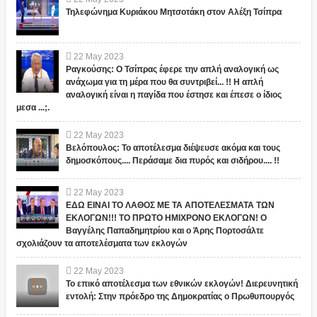
Τηλεφώνημα Κυριάκου Μητσοτάκη στον Αλέξη Τσίπρα
22
May
2023
Ραγκούσης: Ο Τσίπρας έφερε την απλή αναλογική ως
ανάχωμα για τη μέρα που θα συντριβεί... !! Η απλή
αναλογική είναι η παγίδα που έστησε και έπεσε ο ίδιος
μεσα ...;.
22
May
2023
Βελόπουλος: Το αποτέλεσμα διέψευσε ακόμα και τους
δημοσκόπους.... Περάσαμε δια πυρός και σιδήρου.... !!
22
May
2023
ΕΔΩ ΕΙΝΑΙ ΤΟ ΛΑΘΟΣ ΜΕ ΤΑ ΑΠΟΤΕΛΕΣΜΑΤΑ ΤΩΝ
ΕΚΛΟΓΩΝ!!! ΤΟ ΠΡΩΤΟ ΗΜΙΧΡΟΝΟ ΕΚΛΟΓΩΝ! Ο
Βαγγέλης Παπαδημητρίου και ο Άρης Πορτοσάλτε
σχολιάζουν τα αποτελέσματα των εκλογών
22
May
2023
Το επικό αποτέλεσμα των εθνικών εκλογών! Διερευνητική
εντολή: Στην πρόεδρο της Δημοκρατίας ο Πρωθυπουργός