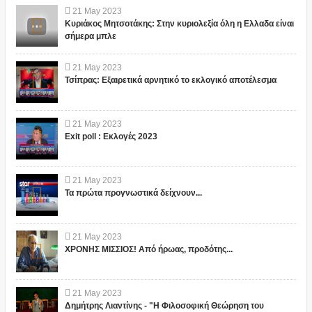
21
May
2023
Κυριάκος Μητσοτάκης: Στην κυριολεξία όλη η Ελλαδα είναι
σήμερα μπλε
21
May
2023
Τσίπρας: Εξαιρετικά αρνητικό το εκλογικό αποτέλεσμα
21
May
2023
Exit poll : Εκλογές 2023
21
May
2023
Τα πρώτα προγνωστικά δείχνουν...
21
May
2023
ΧΡΟΝΗΣ ΜΙΣΣΙΟΣ! Από ήρωας, προδότης...
21
May
2023
Δημήτρης Λιαντίνης - "Η Φιλοσοφική Θεώρηση του