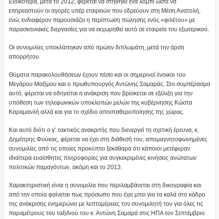
Ειδικότερα, μετά το 2012, φέρεται να στήθηκε ένα λόμπι ώστε να
επηρεαστούν οι αγορές υπέρ εταιρειών που εδρεύουν στη Μέση Ανατολή,
ενώ, ενδιαφέρον παρουσιάζει η περίπτωση πώλησης ενός «φιλέτου» με
παρασκηνιακές διεργασίες για να εκχωρηθεί αυτό σε εταιρεία του εξωτερικού.
Οι συνομιλίες υποκλάπηκαν από πρώην διπλωμάτη, μετά την άρση
απορρήτου.
Θύματα παρακολουθήσεων έχουν πέσει και οι σημερινοί ένοικοι του
Μεγάρου Μαξίμου και ο πρωθυπουργός Αντώνης Σαμαράς. Στο συμπέρασμα
αυτό, φέρεται να οδηγείται η ανάκριση που βρίσκεται σε εξέλιξη για την
υπόθεση των τηλεφωνικών υποκλοπών μελών της κυβέρνησης Κώστα
Καραμανλή αλλά και για το σχέδιο αποσταθεροποίησης της χώρας.
Και αυτό διότι ο γ’ τακτικός ανακριτής που διενεργεί τη σχετική έρευνα, κ.
Δημήτρης Φούκας, φέρεται να έχει στη διάθεσή του, απομαγνητοφωνημένες
συνομιλίες από τις οποίες προκύπτει ξεκάθαρα ότι κάποιοι μετέφεραν
ιδιαίτερα ευαίσθητες πληροφορίες για συγκεκριμένες κινήσεις ανώτατων
πολιτικών παραγόντων, ακόμη και το 2013.
Χαρακτηριστική είναι η συνομιλία που περιλαμβάνεται στη δικογραφία και
από την οποία φαίνεται πως πρόσωπο που έχει μπει για τα καλά στο κάδρο
της ανάκρισης ενημερώνει με λεπτομέρειες τον συνομιλητή του για όλες τις
παραμέτρους του ταξιδιού του κ. Αντώνη Σαμαρά στις ΗΠΑ τον Σεπτέμβριο