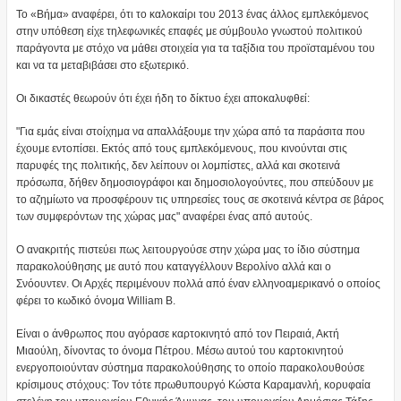
Το «Βήμα» αναφέρει, ότι το καλοκαίρι του 2013 ένας άλλος εμπλεκόμενος
στην υπόθεση είχε τηλεφωνικές επαφές με σύμβουλο γνωστού πολιτικού
παράγοντα με στόχο να μάθει στοιχεία για τα ταξίδια του προϊσταμένου του
και να τα μεταβιβάσει στο εξωτερικό.
Οι δικαστές θεωρούν ότι έχει ήδη το δίκτυο έχει αποκαλυφθεί:
"Για εμάς είναι στοίχημα να απαλλάξουμε την χώρα από τα παράσιτα που
έχουμε εντοπίσει. Εκτός από τους εμπλεκόμενους, που κινούνται στις
παρυφές της πολιτικής, δεν λείπουν οι λομπίστες, αλλά και σκοτεινά
πρόσωπα, δήθεν δημοσιογράφοι και δημοσιολογούντες, που σπεύδουν με
το αζημίωτο να προσφέρουν τις υπηρεσίες τους σε σκοτεινά κέντρα σε βάρος
των συμφερόντων της χώρας μας" αναφέρει ένας από αυτούς.
Ο ανακριτής πιστεύει πως λειτουργούσε στην χώρα μας το ίδιο σύστημα
παρακολούθησης με αυτό που καταγγέλλουν Βερολίνο αλλά και ο
Σνόουντεν. Οι Αρχές περιμένουν πολλά από έναν ελληνοαμερικανό ο οποίος
φέρει το κωδικό όνομα William B.
Είναι ο άνθρωπος που αγόρασε καρτοκινητό από τον Πειραιά, Ακτή
Μιαούλη, δίνοντας το όνομα Πέτρου. Μέσω αυτού του καρτοκινητού
ενεργοποιούνταν σύστημα παρακολούθησης το οποίο παρακολουθούσε
κρίσιμους στόχους: Τον τότε πρωθυπουργό Κώστα Καραμανλή, κορυφαία