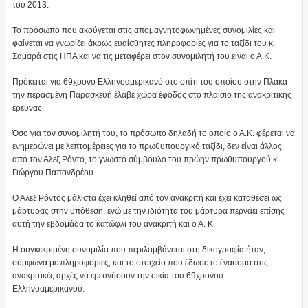
του 2013.
Το πρόσωπο που ακούγεται στις απομαγνητοφωνημένες συνομιλίες και
φαίνεται να γνωρίζει άκρως ευαίσθητες πληροφορίες για το ταξίδι του κ.
Σαμαρά στις ΗΠΑ και να τις μεταφέρει στον συνομιλητή του είναι ο Α.Κ.
Πρόκειται για 69χρονο Ελληνοαμερικανό στο σπίτι του οποίου στην Πλάκα
την περασμένη Παρασκευή έλαβε χώρα έφοδος στο πλαίσιο της ανακριτικής
έρευνας.
Όσο για τον συνομιλητή του, το πρόσωπο δηλαδή το οποίο ο Α.Κ. φέρεται να
ενημερώνει με λεπτομέρειες για το πρωθυπουργικό ταξίδι, δεν είναι άλλος
από τον Αλεξ Ρόντο, το γνωστό σύμβουλο του πρώην πρωθυπουργού κ.
Γιώργου Παπανδρέου.
Ο Αλεξ Ρόντος μάλιστα έχει κληθεί από τον ανακριτή και έχει καταθέσει ως
μάρτυρας στην υπόθεση, ενώ με την ιδιότητα του μάρτυρα περνάει επίσης
αυτή την εβδομάδα το κατώφλι του ανακριτή και ο Α. Κ.
Η συγκεκριμένη συνομιλία που περιλαμβάνεται στη δικογραφία ήταν,
σύμφωνα με πληροφορίες, και το στοιχείο που έδωσε το έναυσμα στις
ανακριτικές αρχές να ερευνήσουν την οικία του 69χρονου
Ελληνοαμερικανού.