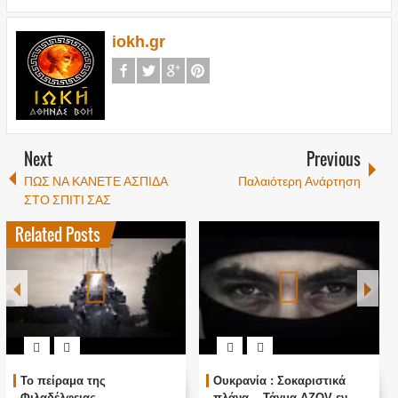
iokh.gr
Next
Previous
ΠΩΣ ΝΑ ΚΑΝΕΤΕ ΑΣΠΙΔΑ
Παλαιότερη Ανάρτηση
ΣΤΟ ΣΠΙΤΙ ΣΑΣ
Related Posts
Εκβίασαν τον Μακάριο και
«Σκιώδεις επιχειρήσεις»!!!
το λένε ανοιχτά οι
Απάτη ή αλήθεια όσα έχει