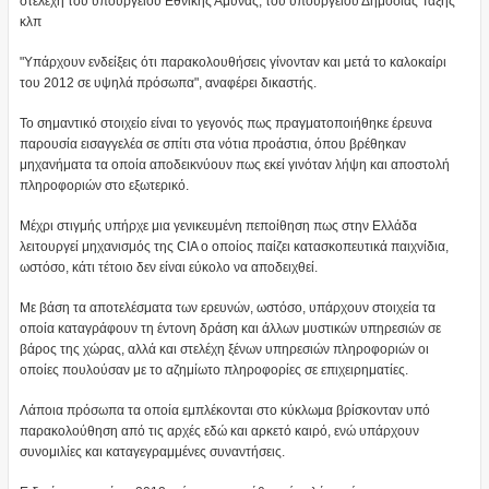
στελέχη του υπουργείου Εθνικής Άμυνας, του υπουργείου Δημόσιας Τάξης
κλπ
"Υπάρχουν ενδείξεις ότι παρακολουθήσεις γίνονταν και μετά το καλοκαίρι
του 2012 σε υψηλά πρόσωπα", αναφέρει δικαστής.
Το σημαντικό στοιχείο είναι το γεγονός πως πραγματοποιήθηκε έρευνα
παρουσία εισαγγελέα σε σπίτι στα νότια προάστια, όπου βρέθηκαν
μηχανήματα τα οποία αποδεικνύουν πως εκεί γινόταν λήψη και αποστολή
πληροφοριών στο εξωτερικό.
Μέχρι στιγμής υπήρχε μια γενικευμένη πεποίθηση πως στην Ελλάδα
λειτουργεί μηχανισμός της CIA ο οποίος παίζει κατασκοπευτικά παιχνίδια,
ωστόσο, κάτι τέτοιο δεν είναι εύκολο να αποδειχθεί.
Με βάση τα αποτελέσματα των ερευνών, ωστόσο, υπάρχουν στοιχεία τα
οποία καταγράφουν τη έντονη δράση και άλλων μυστικών υπηρεσιών σε
βάρος της χώρας, αλλά και στελέχη ξένων υπηρεσιών πληροφοριών οι
οποίες πουλούσαν με το αζημίωτο πληροφορίες σε επιχειρηματίες.
Λάποια πρόσωπα τα οποία εμπλέκονται στο κύκλωμα βρίσκονταν υπό
παρακολούθηση από τις αρχές εδώ και αρκετό καιρό, ενώ υπάρχουν
συνομιλίες και καταγεγραμμένες συναντήσεις.