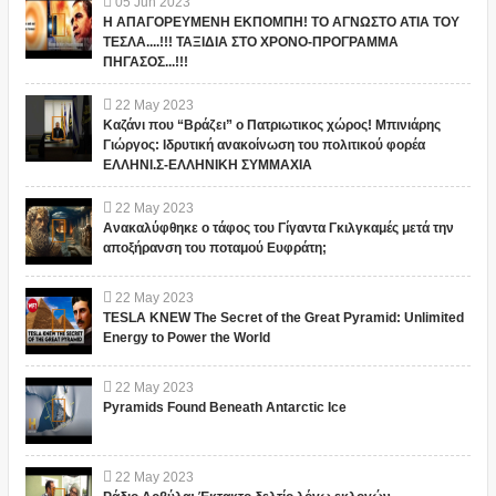
05
Jun
2023
Η ΑΠΑΓΟΡΕΥΜΕΝΗ ΕΚΠΟΜΠΗ! ΤΟ ΑΓΝΩΣΤΟ ΑΤΙΑ ΤΟΥ
ΤΕΣΛΑ....!!! ΤΑΞΙΔΙΑ ΣΤΟ ΧΡΟΝΟ-ΠΡΟΓΡΑΜΜΑ
ΠΗΓΑΣΟΣ...!!!
22
May
2023
Καζάνι που “Βράζει” ο Πατριωτικος χώρος! Μπινιάρης
Γιώργος: Ιδρυτική ανακοίνωση του πολιτικού φορέα
ΕΛΛΗΝΙ.Σ-ΕΛΛΗΝΙΚΗ ΣΥΜΜΑΧΙΑ
22
May
2023
Ανακαλύφθηκε ο τάφος του Γίγαντα Γκιλγκαμές μετά την
αποξήρανση του ποταμού Ευφράτη;
22
May
2023
TESLA KNEW The Secret of the Great Pyramid: Unlimited
Energy to Power the World
22
May
2023
Pyramids Found Beneath Antarctic Ice
22
May
2023