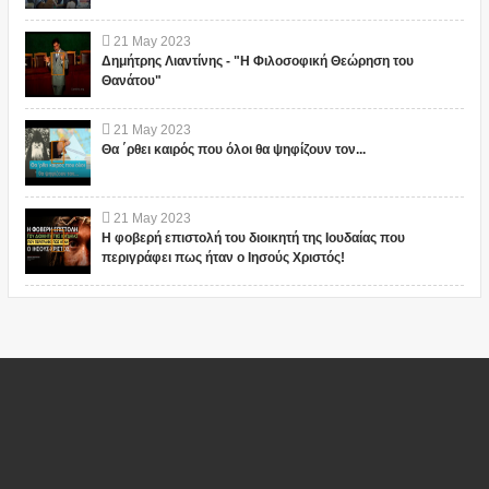
21
May
2023
Δημήτρης Λιαντίνης - "Η Φιλοσοφική Θεώρηση του
Θανάτου"
21
May
2023
Θα ΄ρθει καιρός που όλοι θα ψηφίζουν τον...
21
May
2023
Η φοβερή επιστολή του διοικητή της Ιουδαίας που
περιγράφει πως ήταν ο Ιησούς Χριστός!