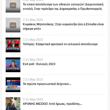
22
May
2023
Το επικό αποτέλεσμα των εθνικών εκλογών! Διερευνητική
εντολή: Στην πρόεδρο της Δημοκρατίας ο Πρωθυπουργός
21
May
2023
Κυριάκος Μητσοτάκης: Στην κυριολεξία όλη η Ελλαδα είναι
σήμερα μπλε
21
May
2023
Τσίπρας: Εξαιρετικά αρνητικό το εκλογικό αποτέλεσμα
21
May
2023
Exit poll : Εκλογές 2023
21
May
2023
Τα πρώτα προγνωστικά δείχνουν...
21
May
2023
ΧΡΟΝΗΣ ΜΙΣΣΙΟΣ! Από ήρωας, προδότης...