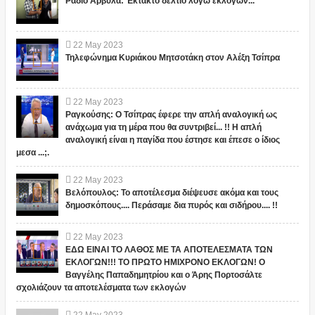
Ράδιο Αρβύλα: Έκτακτο δελτίο λόγω εκλογών...
22
May
2023
Τηλεφώνημα Κυριάκου Μητσοτάκη στον Αλέξη Τσίπρα
22
May
2023
Ραγκούσης: Ο Τσίπρας έφερε την απλή αναλογική ως
ανάχωμα για τη μέρα που θα συντριβεί... !! Η απλή
αναλογική είναι η παγίδα που έστησε και έπεσε ο ίδιος
μεσα ...;.
22
May
2023
Βελόπουλος: Το αποτέλεσμα διέψευσε ακόμα και τους
δημοσκόπους.... Περάσαμε δια πυρός και σιδήρου.... !!
22
May
2023
ΕΔΩ ΕΙΝΑΙ ΤΟ ΛΑΘΟΣ ΜΕ ΤΑ ΑΠΟΤΕΛΕΣΜΑΤΑ ΤΩΝ
ΕΚΛΟΓΩΝ!!! ΤΟ ΠΡΩΤΟ ΗΜΙΧΡΟΝΟ ΕΚΛΟΓΩΝ! Ο
Βαγγέλης Παπαδημητρίου και ο Άρης Πορτοσάλτε
σχολιάζουν τα αποτελέσματα των εκλογών