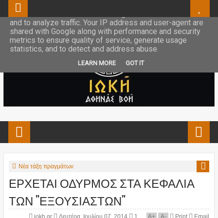
This site uses cookies from Google to deliver its services
and to analyze traffic. Your IP address and user-agent are
shared with Google along with performance and security
metrics to ensure quality of service, generate usage
statistics, and to detect and address abuse.
LEARN MORE
GOT IT
Νέα τάξη πραγμάτων
ΕΡΧΕΤΑΙ ΟΔΥΡΜΟΣ ΣΤΑ ΚΕΦΑΛΙΑ
ΤΩΝ "ΕΞΟΥΣΙΑΣΤΩΝ"
iokh.gr
Δευτέρα, Ιουλίου 07, 2014
1
A
+
A
-
Print
Email