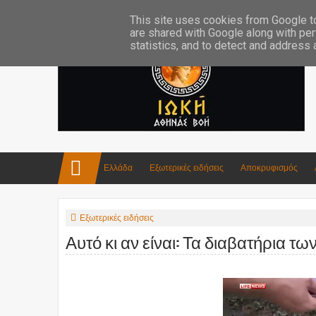
Επικοινωνία:info4iokh@gmail.com
Κατασκευές
Ποίηση
This site uses cookies from Google to 
are shared with Google along with per
statistics, and to detect and address
Ελλάδα
Εξωτερικές ειδήσεις
Αποκρυφισμός
Εξωτερικές ειδήσεις
Αυτό κι αν είναι: Τα διαβατήρια 