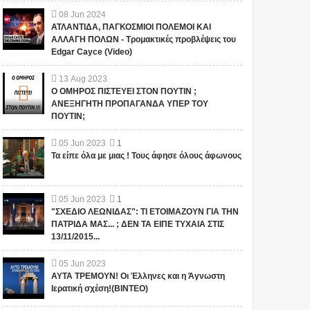
08
Jun
2024
ΑΤΛΑΝΤΙΔΑ, ΠΑΓΚΟΣΜΙΟΙ ΠΟΛΕΜΟΙ ΚΑΙ
ΑΛΛΑΓΗ ΠΟΛΩΝ - Τρομακτικές προβλέψεις του
Edgar Cayce (Video)
13
Aug
2023
Ο ΟΜΗΡΟΣ ΠΙΣΤΕΥΕΙ ΣΤΟΝ ΠΟΥΤΙΝ ;
ΑΝΕΞΗΓΗΤΗ ΠΡΟΠΑΓΑΝΔΑ ΥΠΕΡ ΤΟΥ
ΠΟΥΤΙΝ;
05
Jun
2023
1
Τα είπε όλα με μιας ! Τους άφησε όλους άφωνους
Αυτός ο μεγάλος
ΟΙ ΕΙΔΗΣΕΙΣ ΓΙΑ ΤΙΣ
φιλάνθρωπος
ΕΞΕΛΙΞΕΙΣ ΣΤΟ
προειδοποίησε ότι το
FACEBOOK
χειρότερο κύμα έρχεται
ΠΡΟΒΛΗΜΑΤΙΖΟΥΝ!!!
05
Jun
2023
1
τώρα με την μετάλλαξη
ΠΟΙΟΣ ΚΑΝΕΙ
ΣΕ ΕΥΧΑΡΙΣΤΟΥΜΕ.... Bill Το
Το iokh.gr δημοσιεύει κάθε
"ΣΧΕΔΙΟ ΛΕΩΝΙΔΑΣ": ΤΙ ΕΤΟΙΜΑΖΟΥΝ ΓΙΑ ΤΗΝ
όμικρον ....
ΚΟΥΜΑΝΤΟ ΤΕΛΙΚΑ;
iokh.gr δημοσιεύει κάθε σχόλιο
σχόλιο το οποίο είναι σχετικό
ΠΑΤΡΙΔΑ ΜΑΣ... ; ΔΕΝ ΤΑ ΕΙΠΕ ΤΥΧΑΙΑ ΣΤΙΣ
(VIDEO)
13/11/2015...
το οποίο είναι σχετικό με το
με το θέμα. Ωστόσο, αυτό δεν
θέμ...
σημαίνει ότι...
05
Jun
2023
ΑΥΤΑ ΤΡΕΜΟΥΝ! Οι Έλληνες και η Άγνωστη
Ιερατική σχέση!(ΒΙΝΤΕΟ)