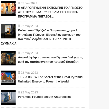
05
Jun
2023
Η ΑΠΑΓΟΡΕΥΜΕΝΗ ΕΚΠΟΜΠΗ! ΤΟ ΑΓΝΩΣΤΟ
ΑΤΙΑ ΤΟΥ ΤΕΣΛΑ....!!! ΤΑΞΙΔΙΑ ΣΤΟ ΧΡΟΝΟ-
ΠΡΟΓΡΑΜΜΑ ΠΗΓΑΣΟΣ...!!!
22
May
2023
Καζάνι που “Βράζει” ο Πατριωτικος χώρος!
Μπινιάρης Γιώργος: Ιδρυτική ανακοίνωση του
πολιτικού φορέα ΕΛΛΗΝΙ.Σ-ΕΛΛΗΝΙΚΗ
ΣΥΜΜΑΧΙΑ
22
May
2023
Ανακαλύφθηκε ο τάφος του Γίγαντα Γκιλγκαμές
μετά την αποξήρανση του ποταμού Ευφράτη;
22
May
2023
TESLA KNEW The Secret of the Great Pyramid:
Unlimited Energy to Power the World
22
May
2023
Pyramids Found Beneath Antarctic Ice