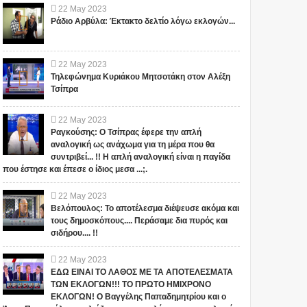
22
May
2023
Ράδιο Αρβύλα: Έκτακτο δελτίο λόγω εκλογών...
22
May
2023
Τηλεφώνημα Κυριάκου Μητσοτάκη στον Αλέξη
Τσίπρα
22
May
2023
Ραγκούσης: Ο Τσίπρας έφερε την απλή
αναλογική ως ανάχωμα για τη μέρα που θα
συντριβεί... !! Η απλή αναλογική είναι η παγίδα
που έστησε και έπεσε ο ίδιος μεσα ...;.
22
May
2023
Βελόπουλος: Το αποτέλεσμα διέψευσε ακόμα και
τους δημοσκόπους.... Περάσαμε δια πυρός και
σιδήρου.... !!
22
May
2023
ΕΔΩ ΕΙΝΑΙ ΤΟ ΛΑΘΟΣ ΜΕ ΤΑ ΑΠΟΤΕΛΕΣΜΑΤΑ
ΤΩΝ ΕΚΛΟΓΩΝ!!! ΤΟ ΠΡΩΤΟ ΗΜΙΧΡΟΝΟ
ΕΚΛΟΓΩΝ! Ο Βαγγέλης Παπαδημητρίου και ο