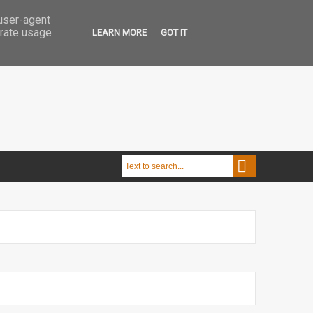
 user-agent
erate usage
LEARN MORE
GOT IT