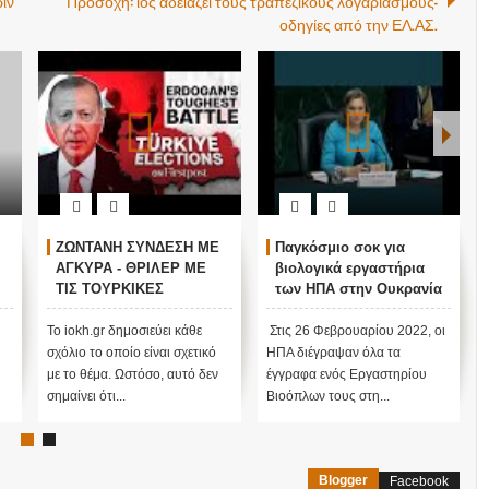
ιν
Προσοχή: ιός αδειάζει τους τραπεζικούς λογαριασμούς-
οδηγίες από την ΕΛ.ΑΣ.
ΖΩΝΤΑΝΗ ΣΥΝΔΕΣΗ ΜΕ
Παγκόσμιο σοκ για
ΑΓΚΥΡΑ - ΘΡΙΛΕΡ ΜΕ
βιολογικά εργαστήρια
ΤΙΣ ΤΟΥΡΚΙΚΕΣ
των ΗΠΑ στην Ουκρανία
ΕΚΛΟΓΕΣ !
ν
Το iokh.gr δημοσιεύει κάθε
Στις 26 Φεβρουαρίου 2022, οι
σχόλιο το οποίο είναι σχετικό
ΗΠΑ διέγραψαν όλα τα
με το θέμα. Ωστόσο, αυτό δεν
έγγραφα ενός Εργαστηρίου
σημαίνει ότι...
Βιοόπλων τους στη...
Blogger
Facebook