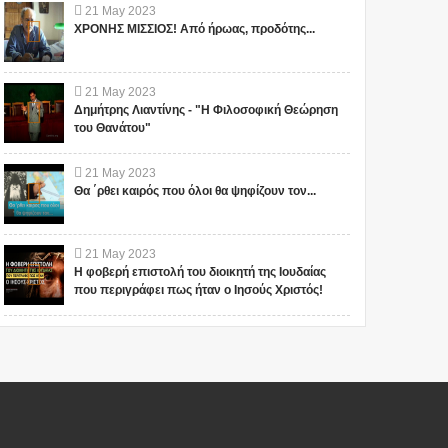
21
May
2023
ΧΡΟΝΗΣ ΜΙΣΣΙΟΣ! Από ήρωας, προδότης...
21
May
2023
Δημήτρης Λιαντίνης - "Η Φιλοσοφική Θεώρηση
του Θανάτου"
21
May
2023
Θα ΄ρθει καιρός που όλοι θα ψηφίζουν τον...
21
May
2023
Η φοβερή επιστολή του διοικητή της Ιουδαίας
που περιγράφει πως ήταν ο Ιησούς Χριστός!