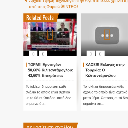
Αρχαία Υψηλή Τεχνολογία στην Αίγυπτο 12.000 χρόνια πρ
από τους Φαραώ (ΒΙΝΤΕΟ)
Related Posts
ΤΩΡΑ!!! Ερντογάν:
ΧΑΟΣ!!! Εκλογές στην
50,60% Κιλιτσντάρογλου:
Τουρκία: Ο
43,60% Επικράτεια:
Κιλιτσντάρογλου
78,2%
αμφισβητεί τα
αποτελέσματα θα γίνου
Το iokh.gr δημοσιεύει κάθε
Το iokh.gr δημοσιεύει κάθε
ενστάσεις...
σχόλιο το οποίο είναι σχετικό
σχόλιο το οποίο είναι σχετικό
με το θέμα. Ωστόσο, αυτό δεν
με το θέμα. Ωστόσο, αυτό δεν
σημαίνει ότι...
σημαίνει ότι...
Δημοσίευση σχολίου