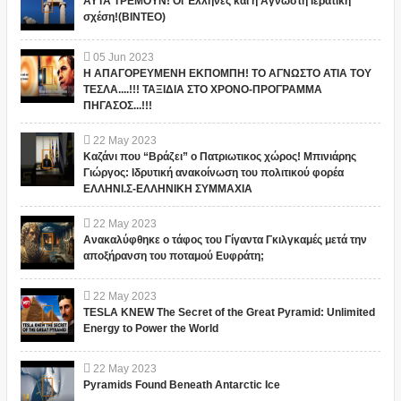
ΑΥΤΑ ΤΡΕΜΟΥΝ! Οι Έλληνες και η Άγνωστη Ιερατική
σχέση!(ΒΙΝΤΕΟ)
05
Jun
2023
Η ΑΠΑΓΟΡΕΥΜΕΝΗ ΕΚΠΟΜΠΗ! ΤΟ ΑΓΝΩΣΤΟ ΑΤΙΑ ΤΟΥ
ΤΕΣΛΑ....!!! ΤΑΞΙΔΙΑ ΣΤΟ ΧΡΟΝΟ-ΠΡΟΓΡΑΜΜΑ
ΠΗΓΑΣΟΣ...!!!
22
May
2023
Καζάνι που “Βράζει” ο Πατριωτικος χώρος! Μπινιάρης
Γιώργος: Ιδρυτική ανακοίνωση του πολιτικού φορέα
ΕΛΛΗΝΙ.Σ-ΕΛΛΗΝΙΚΗ ΣΥΜΜΑΧΙΑ
22
May
2023
Ανακαλύφθηκε ο τάφος του Γίγαντα Γκιλγκαμές μετά την
αποξήρανση του ποταμού Ευφράτη;
22
May
2023
TESLA KNEW The Secret of the Great Pyramid: Unlimited
Energy to Power the World
22
May
2023
Pyramids Found Beneath Antarctic Ice