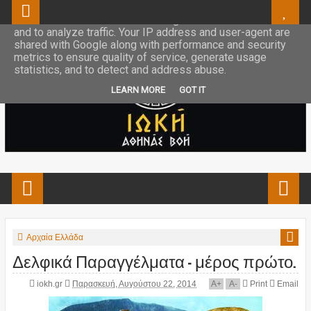
This site uses cookies from Google to deliver its services
and to analyze traffic. Your IP address and user-agent are
shared with Google along with performance and security
metrics to ensure quality of service, generate usage
statistics, and to detect and address abuse.
LEARN MORE
GOT IT
Αρχαία Ελλάδα
Δελφικά Παραγγέλματα - μέρος πρώτο.
iokh.gr
Παρασκευή, Αυγούστου 22, 2014
A
+
A
-
Print
Email