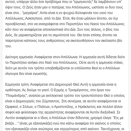
αυτού, υπάρχει άλλο ένα πρόβλημα που οι "ερμηνευτές" δε λαμβάνουν υπ'
όψιν τους. Ο Ζεύς ήταν μεν ο πατέρας του Απόλλωνος, ωστόσο οι δυο τους
είναι στα... "μαχαίρια". Αιτία είναι η εν ψυχρώ δολοφονία του υιού του
Απόλλωνος, Ασκληπιού, από το Δία. Έτσι, θα ήταν μάλλον άτοπο, αν όχι
προσβλητικό, στο να αναγράφεται στο Περιστήλιο του Ναού του Απόλλωνος
κάτι που να αναφέρεται αποκλειστικά στο Δία. Συν τοις άλλοις, ο βίος του
Διός, δε χαρακτηρίζεται για τη σεμνότητά του. Θα ήταν επίσης άτοπο να
παροτρύνει κάποιος τους ανθρώπους να ακολουθήσουν τον ακόλαστο βίο
του.
Δεύτερη ερμηνεία: Αναφέρεται στον Απόλλωνα. Η ερμηνεία αυτή δίδεται διότι
το Περιστήλιο ανήκει στο Ναό του Απόλλωνος. Ούτε αυτή η ερμηνεία στέκει,
διότι με αυτόν τον τρόπο υποβαθμίζονται οι υπόλοιποι θεοί κι ο Απόλλων
σίγουρα δεν είναι εγωιστής.
Ερμηνεία τρίτη: Αναφέρεται στο Δημιουργό Θεό.Αυτή η ερμηνεία είναι η
ορθότερη. Ας δούμε το γιατί. Ο Ερμής ο Τρισμέγιστος, στο έργο του
"Ποιμάνδρης", αναλύει με εκπληκτικό τρόπο τον τρισυπόστατο Θεό ο οποίος
είναι ο Δημιουργός του Σύμπαντος. Στη συνέχεια, σε αυτόν αναφέρονται οι
Ορφικοί, ο Σόλων, ο Πλάτων, ο Αριστοτέλης, ο Ηράκλειτος και πολλοί άλλοι
σοφοί και φιλόσοφοι της αρχαιότητας αναφέρονται σε Αυτόν διεξοδικά. Σε
Αυτόν αναφέρεται κι ο ίδιος ο Απόλλων όταν δίδοντας χρησμό έλεγε: "Εις με
βιάζει... " (ένας με εξαναγκάζει) ενώ πιο κάτω αναφέρει ότι εκείνος ο οποίος
τον εξαναγκάζει είναι ανώτερος και ισχυρότερος από εκείνον. Ταυτόχρονα, οι