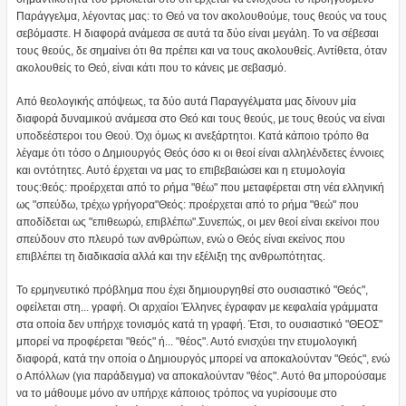
Παράγγελμα, λέγοντας μας: το Θεό να τον ακολουθούμε, τους θεούς να τους
σεβόμαστε. Η διαφορά ανάμεσα σε αυτά τα δύο είναι μεγάλη. Το να σέβεσαι
τους θεούς, δε σημαίνει ότι θα πρέπει και να τους ακολουθείς. Αντίθετα, όταν
ακολουθείς το Θεό, είναι κάτι που το κάνεις με σεβασμό.
Από θεολογικής απόψεως, τα δύο αυτά Παραγγέλματα μας δίνουν μία
διαφορά δυναμικού ανάμεσα στο Θεό και τους θεούς, με τους θεούς να είναι
υποδεέστεροι του Θεού. Όχι όμως κι ανεξάρτητοι. Κατά κάποιο τρόπο θα
λέγαμε ότι τόσο ο Δημιουργός Θεός όσο κι οι θεοί είναι αλληλένδετες έννοιες
και οντότητες. Αυτό έρχεται να μας το επιβεβαιώσει και η ετυμολογία
τους:θεός: προέρχεται από το ρήμα "θέω" που μεταφέρεται στη νέα ελληνική
ως "σπεύδω, τρέχω γρήγορα"Θεός: προέρχεται από το ρήμα "θεώ" που
αποδίδεται ως "επιθεωρώ, επιβλέπω".Συνεπώς, οι μεν θεοί είναι εκείνοι που
σπεύδουν στο πλευρό των ανθρώπων, ενώ ο Θεός είναι εκείνος που
επιβλέπει τη διαδικασία αλλά και την εξέλιξη της ανθρωπότητας.
Το ερμηνευτικό πρόβλημα που έχει δημιουργηθεί στο ουσιαστικό "Θεός",
οφείλεται στη... γραφή. Οι αρχαίοι Έλληνες έγραφαν με κεφαλαία γράμματα
στα οποία δεν υπήρχε τονισμός κατά τη γραφή. Έτσι, το ουσιαστικό "ΘΕΟΣ"
μπορεί να προφέρεται "θεός" ή... "θέος". Αυτό ενισχύει την ετυμολογική
διαφορά, κατά την οποία ο Δημιουργός μπορεί να αποκαλούνταν "Θεός", ενώ
ο Απόλλων (για παράδειγμα) να αποκαλούνταν "θέος". Αυτό θα μπορούσαμε
να το μάθουμε μόνο αν υπήρχε κάποιος τρόπος να γυρίσουμε στο