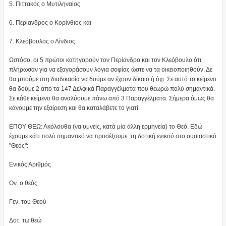
5. Πιττακός ο Μυτιληναίος
6. Περίανδρος ο Κορίνθιος και
7. Κλεόβουλος ο Λίνδιος.
Ωστόσο, οι 5 πρώτοι κατηγορούν τον Περίανδρο και τον Κλεόβουλο ότι
πλήρωσαν για να εξαγοράσουν λόγια σοφίας ώστε να τα οικειοποιηθούν. Δε
θα μπούμε στη διαδικασία να δούμε αν έχουν δίκαιο ή όχι. Σε αυτό το κείμενο
θα δούμε 2 από τα 147 Δελφικά Παραγγέλματα που θεωρώ πολύ σημαντικά.
Σε κάθε κείμενο θα αναλύουμε πάνω από 3 Παραγγέλματα. Σήμερα όμως θα
κάνουμε την εξαίρεση και θα καταλάβετε το γιατί.
ΕΠΟΥ ΘΕΩ: Ακόλουθα (να υμνείς, κατά μία άλλη ερμηνεία) το Θεό. Εδώ
έχουμε κάτι πολύ σημαντικό να προσέξουμε: τη δοτική ενικού στο ουσιαστικό
"Θεός":
Ενικός Αριθμός
Ον. ο θεός
Γεν. του Θεού
Δοτ. τω θεώ