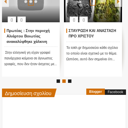
Πρωτέας : Στην περιοχή
ΣΤΑΥΡΩΣΗ ΚΑΙ ΑΝΑΣΤΑΣΗ
Αλιάρτου Βοιωτίας
ΠΡΟ ΧΡΙΣΤΟΥ
ανακαλύφθηκε χάλκινη
πινακίδα με γράμματα που
Το iokh.gr δημοσιεύει κάθε σχόλιο
έμοιαζαν με ιερογλυφικά της
Στην ελληνική γη είχαν γραφεί
το οποίο είναι σχετικό με το θέμα.
Αιγύπτου
πανάρχαια κείμενα σε άγνωστες
Ωστόσο, αυτό δεν σημαίνει ότι...
γραφές, που δεν ήταν άσχετες με...
Δημοσίευση σχολίου
Blogger
Facebook