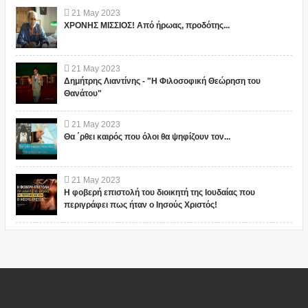
21
May
2023
ΧΡΟΝΗΣ ΜΙΣΣΙΟΣ! Από ήρωας, προδότης...
21
May
2023
Δημήτρης Λιαντίνης - "Η Φιλοσοφική Θεώρηση του
Θανάτου"
21
May
2023
Θα ΄ρθει καιρός που όλοι θα ψηφίζουν τον...
21
May
2023
Η φοβερή επιστολή του διοικητή της Ιουδαίας που
περιγράφει πως ήταν ο Ιησούς Χριστός!