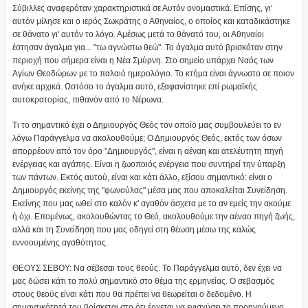
Σύβιλλες αναφερόταν χαρακτηριστικά σε Αυτόν ονομαστικά. Επίσης, γι'
αυτόν μίλησε και ο ιερός Σωκράτης ο Αθηναίος, ο οποίος και καταδικάστηκε
σε θάνατο γι' αυτόν το λόγο. Αμέσως μετά το θάνατό του, οι Αθηναίοι
έστησαν άγαλμα για... "τω αγνώστω θεώ". Το άγαλμα αυτό βρισκόταν στην
περιοχή που σήμερα είναι η Νέα Σμύρνη. Στο σημείο υπάρχει Ναός των
Αγίων Θεοδώρων με το παλαιό ημερολόγιο. Το κτήμα είναι άγνωστο σε ποιον
ανήκε αρχικά. Ωστόσο το άγαλμα αυτό, εξαφανίστηκε επί ρωμαϊκής
αυτοκρατορίας, πιθανόν από το Νέρωνα.
Τι το σημαντικό έχει ο Δημιουργός Θεός τον οποίο μας συμβουλεύει το εν
λόγω Παράγγελμα να ακολουθούμε; Ο Δημιουργός Θεός, εκτός των όσων
απορρέουν από τον όρο "Δημιουργός", είναι η αέναη και ατελέυτητη πηγή
ενέργειας και αγάπης. Είναι η ζωοποιός ενέργεια που συντηρεί την ύπαρξη
των πάντων. Εκτός αυτού, είναι και κάτι άλλο, εξίσου σημαντικό: είναι ο
Δημιουργός εκείνης της "φωνούλας" μέσα μας που αποκαλείται Συνείδηση.
Εκείνης που μας ωθεί στο καλόν κ' αγαθόν άσχετα με το αν εμείς την ακούμε
ή όχι. Επομένως, ακολουθώντας το Θεό, ακολουθούμε την αέναο πηγή ζωής,
αλλά και τη Συνείδηση που μας οδηγεί στη θέωση μέσω της καλώς
εννοουμένης αγαθότητος.
ΘΕΟΥΣ ΣΕΒΟΥ: Να σέβεσαι τους θεούς. Το Παράγγελμα αυτό, δεν έχει να
μας δώσει κάτι το πολύ σημαντικό στο θέμα της ερμηνείας. Ο σεβασμός
στους θεούς είναι κάτι που θα πρέπει να θεωρείται ο δεδομένο. Η
σημαντικότητά του βρίσκεται στο ότι έρχεται να ενισχύσει το προηγούμενο