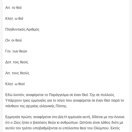
Αιτ. το θεό
Κλητ. ω θεέ
Πληθυντικός Αριθμός
Ον. οι θεοί
Γεν. των θεών
Δοτ. τοις θεοίς
Αιτ. τους θεούς
Κλητ. ω θεοί
Εδώ λοιπόν, αναφέρεται το Παράγγελμα σε έναν Θεό. Όχι σε πολλούς.
Υπάρχουν τρεις ερμηνείες για το λόγο που αναφέρεται σε έναν Θεό παρά το
πάνθεον της αρχαίας ελληνικής Πίστης.
Ερμηνεία πρώτη: αναφέρεται στο Δία.Η ερμηνεία αυτή, δίδεται με την έννοια
ότι ο Ζευς ήταν ο βασιλεύς θεών κι ανθρώπων. Ωστόσο είναι λάθος διότι με
αυτόν τον τρόπο υποβαθμίζονται οι υπόλοιποι θεοί του Ολύμπου. Εκτός