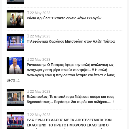
22
May
2023
Ράδιο Αρβύλα: Έκτακτο δελτίο λόγω εκλογών...
22
May
2023
Τηλεφώνημα Κυριάκου Μητσοτάκη στον Αλέξη Τσίπρα
22
May
2023
Ραγκούσης: Ο Τσίπρας έφερε την απλή αναλογική ως
ανάχωμα για τη μέρα που θα συντριβεί... !! Η απλή
αναλογική είναι η παγίδα που έστησε και έπεσε ο ίδιος
μεσα ...;.
22
May
2023
Βελόπουλος: Το αποτέλεσμα διέψευσε ακόμα και τους
δημοσκόπους.... Περάσαμε δια πυρός και σιδήρου.... !!
22
May
2023
ΕΔΩ ΕΙΝΑΙ ΤΟ ΛΑΘΟΣ ΜΕ ΤΑ ΑΠΟΤΕΛΕΣΜΑΤΑ ΤΩΝ
ΕΚΛΟΓΩΝ!!! ΤΟ ΠΡΩΤΟ ΗΜΙΧΡΟΝΟ ΕΚΛΟΓΩΝ! Ο