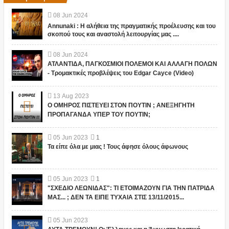
08
Jun
2024
Annunaki : Η αλήθεια της πραγματικής προέλευσης και του
σκοπού τους και αναστολή λειτουργίας μας ....
08
Jun
2024
ΑΤΛΑΝΤΙΔΑ, ΠΑΓΚΟΣΜΙΟΙ ΠΟΛΕΜΟΙ ΚΑΙ ΑΛΛΑΓΗ ΠΟΛΩΝ
- Τρομακτικές προβλέψεις του Edgar Cayce (Video)
13
Aug
2023
Ο ΟΜΗΡΟΣ ΠΙΣΤΕΥΕΙ ΣΤΟΝ ΠΟΥΤΙΝ ; ΑΝΕΞΗΓΗΤΗ
ΠΡΟΠΑΓΑΝΔΑ ΥΠΕΡ ΤΟΥ ΠΟΥΤΙΝ;
05
Jun
2023
1
Τα είπε όλα με μιας ! Τους άφησε όλους άφωνους
05
Jun
2023
1
"ΣΧΕΔΙΟ ΛΕΩΝΙΔΑΣ": ΤΙ ΕΤΟΙΜΑΖΟΥΝ ΓΙΑ ΤΗΝ ΠΑΤΡΙΔΑ
ΜΑΣ... ; ΔΕΝ ΤΑ ΕΙΠΕ ΤΥΧΑΙΑ ΣΤΙΣ 13/11/2015...
05
Jun
2023