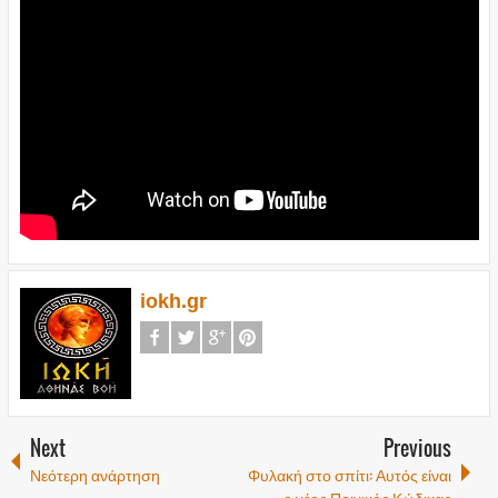
iokh.gr
Next
Previous
Νεότερη ανάρτηση
Φυλακή στο σπίτι: Αυτός είναι
ο νέος Ποινικός Κώδικας