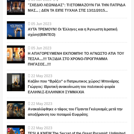
"ΣΧΕΔΙΟ ΛΕΩΝΙΔΑΣ": ΤΙ ΕΤΟΙΜΑΖΟΥΝ ΓΙΑ ΤΗΝ ΠΑΤΡΙΔΑ
ΜΑΣ... ; ΔΕΝ ΤΑ ΕΙΠΕ ΤΥΧΑΙΑ ΣΤΙΣ 13/11/2015...
05
Jun
2023
ΑΥΤΑ ΤΡΕΜΟΥΝ! Οι Έλληνες και η Άγνωστη Ιερατική
σχέση!(ΒΙΝΤΕΟ)
05
Jun
2023
Η ΑΠΑΓΟΡΕΥΜΕΝΗ ΕΚΠΟΜΠΗ! ΤΟ ΑΓΝΩΣΤΟ ΑΤΙΑ ΤΟΥ
ΤΕΣΛΑ....!!! ΤΑΞΙΔΙΑ ΣΤΟ ΧΡΟΝΟ-ΠΡΟΓΡΑΜΜΑ
ΠΗΓΑΣΟΣ...!!!
22
May
2023
Καζάνι που “Βράζει” ο Πατριωτικος χώρος! Μπινιάρης
Γιώργος: Ιδρυτική ανακοίνωση του πολιτικού φορέα
ΕΛΛΗΝΙ.Σ-ΕΛΛΗΝΙΚΗ ΣΥΜΜΑΧΙΑ
22
May
2023
Ανακαλύφθηκε ο τάφος του Γίγαντα Γκιλγκαμές μετά την
αποξήρανση του ποταμού Ευφράτη;
22
May
2023
TESLA KNEW The Secret of the Great Pyramid: Unlimited