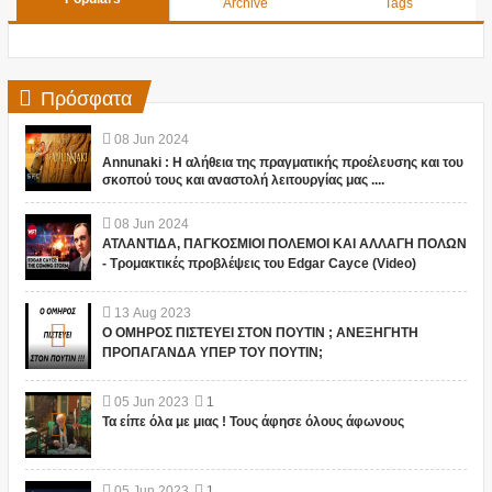
Archive
Tags
Πρόσφατα
08
Jun
2024
Annunaki : Η αλήθεια της πραγματικής προέλευσης και του
σκοπού τους και αναστολή λειτουργίας μας ....
08
Jun
2024
ΑΤΛΑΝΤΙΔΑ, ΠΑΓΚΟΣΜΙΟΙ ΠΟΛΕΜΟΙ ΚΑΙ ΑΛΛΑΓΗ ΠΟΛΩΝ
- Τρομακτικές προβλέψεις του Edgar Cayce (Video)
13
Aug
2023
Ο ΟΜΗΡΟΣ ΠΙΣΤΕΥΕΙ ΣΤΟΝ ΠΟΥΤΙΝ ; ΑΝΕΞΗΓΗΤΗ
ΠΡΟΠΑΓΑΝΔΑ ΥΠΕΡ ΤΟΥ ΠΟΥΤΙΝ;
05
Jun
2023
1
Τα είπε όλα με μιας ! Τους άφησε όλους άφωνους
05
Jun
2023
1