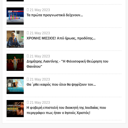
21
May
2023
Τα πρώτα προγνωστικά δείχνουν...
21
May
2023
ΧΡΟΝΗΣ ΜΙΣΣΙΟΣ! Από ήρωας, προδότης...
21
May
2023
Δημήτρης Λιαντίνης - "Η Φιλοσοφική Θεώρηση του
Θανάτου"
21
May
2023
Θα ΄ρθει καιρός που όλοι θα ψηφίζουν τον...
21
May
2023
Η φοβερή επιστολή του διοικητή της Ιουδαίας που
περιγράφει πως ήταν ο Ιησούς Χριστός!