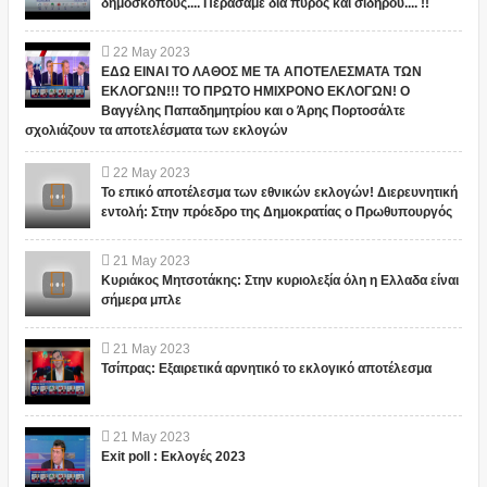
δημοσκόπους.... Περάσαμε δια πυρός και σιδήρου.... !!
22
May
2023
ΕΔΩ ΕΙΝΑΙ ΤΟ ΛΑΘΟΣ ΜΕ ΤΑ ΑΠΟΤΕΛΕΣΜΑΤΑ ΤΩΝ
ΕΚΛΟΓΩΝ!!! ΤΟ ΠΡΩΤΟ ΗΜΙΧΡΟΝΟ ΕΚΛΟΓΩΝ! Ο
Βαγγέλης Παπαδημητρίου και ο Άρης Πορτοσάλτε
σχολιάζουν τα αποτελέσματα των εκλογών
22
May
2023
Το επικό αποτέλεσμα των εθνικών εκλογών! Διερευνητική
εντολή: Στην πρόεδρο της Δημοκρατίας ο Πρωθυπουργός
21
May
2023
Κυριάκος Μητσοτάκης: Στην κυριολεξία όλη η Ελλαδα είναι
σήμερα μπλε
21
May
2023
Τσίπρας: Εξαιρετικά αρνητικό το εκλογικό αποτέλεσμα
21
May
2023
Exit poll : Εκλογές 2023