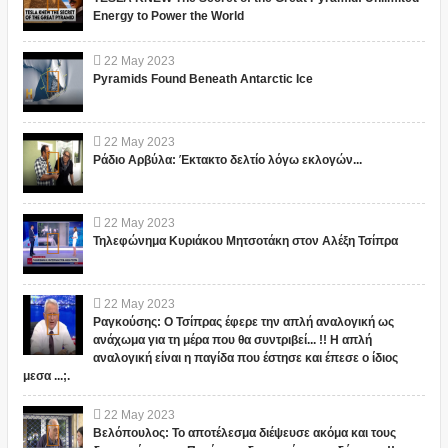
Energy to Power the World
22
May
2023
Pyramids Found Beneath Antarctic Ice
22
May
2023
Ράδιο Αρβύλα: Έκτακτο δελτίο λόγω εκλογών...
22
May
2023
Τηλεφώνημα Κυριάκου Μητσοτάκη στον Αλέξη Τσίπρα
22
May
2023
Ραγκούσης: Ο Τσίπρας έφερε την απλή αναλογική ως
ανάχωμα για τη μέρα που θα συντριβεί... !! Η απλή
αναλογική είναι η παγίδα που έστησε και έπεσε ο ίδιος
μεσα ...;.
22
May
2023
Βελόπουλος: Το αποτέλεσμα διέψευσε ακόμα και τους