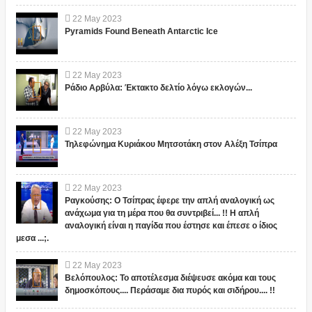
22
May
2023
Pyramids Found Beneath Antarctic Ice
22
May
2023
Ράδιο Αρβύλα: Έκτακτο δελτίο λόγω εκλογών...
22
May
2023
Τηλεφώνημα Κυριάκου Μητσοτάκη στον Αλέξη Τσίπρα
22
May
2023
Ραγκούσης: Ο Τσίπρας έφερε την απλή αναλογική ως
ανάχωμα για τη μέρα που θα συντριβεί... !! Η απλή
αναλογική είναι η παγίδα που έστησε και έπεσε ο ίδιος
μεσα ...;.
22
May
2023
Βελόπουλος: Το αποτέλεσμα διέψευσε ακόμα και τους
δημοσκόπους.... Περάσαμε δια πυρός και σιδήρου.... !!