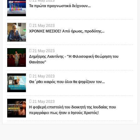
21
May
2023
Τα πρώτα προγνωστικά δείχνουν...
21
May
2023
ΧΡΟΝΗΣ ΜΙΣΣΙΟΣ! Από ήρωας, προδότης...
21
May
2023
Δημήτρης Λιαντίνης - "Η Φιλοσοφική Θεώρηση του
Θανάτου"
21
May
2023
Θα ΄ρθει καιρός που όλοι θα ψηφίζουν τον...
21
May
2023
Η φοβερή επιστολή του διοικητή της Ιουδαίας που
περιγράφει πως ήταν ο Ιησούς Χριστός!