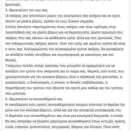
θρεπτικές.
3. Θεραπεύστε τον νου σας
Οι σκέψεις σας αποτελούν μέρος του εσωτερικού σας κόσμου και αν έχετε
σκοπό να χάσετε βάρος, πρέπει να τους δώσετε σημασία.
Απλώς ξεκινήστε παρατηρώντας ποιες σκέψεις σας είναι ωφέλιμες στην
προσπάθειά σας να χάσετε βάρος και να θεραπευτείτε. Δώστε προσοχή στις
σκέψεις που σας κάνουν να αισθάνεστε καλά, αλλά και στις αρνητικές. Όσο
πιο ενθαρρυντικές σκέψεις κάνετε, τόσο πιο υγιής και γεμάτος αγάπη θα είναι
ο νους σας. Καλλιεργώντας τον συγκεκριμένο τρόπο σκέψης, θα καταφέρετε
να αλλάξετε παλιές συνήθειες και συμπεριφορές με καινούριες και πιο
θετικές.
Υπάρχουν πολλές απλές ασκήσεις που μπορείτε να εφαρμόσετε για να
αλλάξετε τον τρόπο που σκέφτεστε για το σώμα σας. Μερικές από αυτές που
χρησιμοποίησα για την απώλεια βάρους ήταν η εξάσκηση της φαντασίας, ο
οραματισμός, ο διαλογισμός, η γιόγκα, οι θετικές επιβεβαιώσεις, η
παρατήρηση του τρόπου που έβλεπα τον εαυτό μου καθώς και του τρόπου
που μιλούσα.
4. Θεραπεύστε τα συναισθήματά σας
Η οικοδόμηση ενός υγιούς συναισθηματικού κόσμου αποτελεί το θεμέλιο όχι
μόνο για την απώλεια βάρους, αλλά και για την αποφυγή επαναφοράς του.
Η θεραπεία των συναισθημάτων σας είναι μια εσωτερική διεργασία, η οποία
θα σας επιτρέψει να βιώσετε χαρούμενα συναισθήματα όπως ευτυχία, αγάπη,
υγεία, ενέργεια, εμπιστοσύνη, συγχώρεση, θάρρος και δύναμη. Όταν είστε