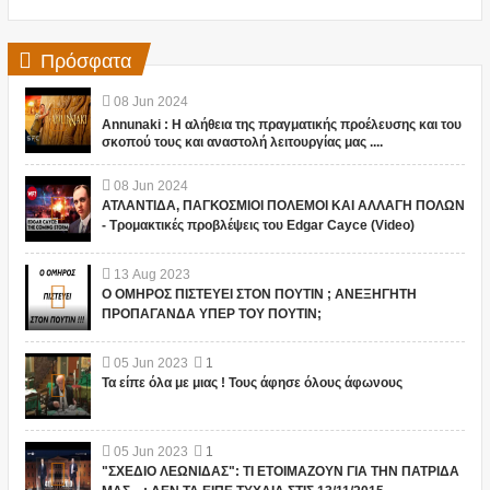
Πρόσφατα
08
Jun
2024
Annunaki : Η αλήθεια της πραγματικής προέλευσης και του
σκοπού τους και αναστολή λειτουργίας μας ....
08
Jun
2024
ΑΤΛΑΝΤΙΔΑ, ΠΑΓΚΟΣΜΙΟΙ ΠΟΛΕΜΟΙ ΚΑΙ ΑΛΛΑΓΗ ΠΟΛΩΝ
- Τρομακτικές προβλέψεις του Edgar Cayce (Video)
13
Aug
2023
Ο ΟΜΗΡΟΣ ΠΙΣΤΕΥΕΙ ΣΤΟΝ ΠΟΥΤΙΝ ; ΑΝΕΞΗΓΗΤΗ
ΠΡΟΠΑΓΑΝΔΑ ΥΠΕΡ ΤΟΥ ΠΟΥΤΙΝ;
05
Jun
2023
1
Τα είπε όλα με μιας ! Τους άφησε όλους άφωνους
05
Jun
2023
1
"ΣΧΕΔΙΟ ΛΕΩΝΙΔΑΣ": ΤΙ ΕΤΟΙΜΑΖΟΥΝ ΓΙΑ ΤΗΝ ΠΑΤΡΙΔΑ