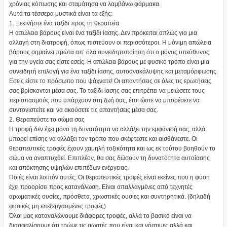
χρόνιας κόπωσης και σταμάτησα να λαμβάνω φάρμακα.
Αυτά τα τέσσερα μυστικά είναι τα εξής:
1. Ξεκινήστε ένα ταξίδι προς τη θεραπεία
Η απώλεια βάρους είναι ένα ταξίδι ίασης. Δεν πρόκειται απλώς για μια
αλλαγή στη διατροφή, όπως πιστεύουν οι περισσότεροι. Η μόνιμη απώλεια
βάρους σημαίνει πρώτα απ’ όλα συνειδητοποίηση ότι ο μόνος υπεύθυνος
για την υγεία σας είστε εσείς. Η απώλεια βάρους με φυσικό τρόπο είναι μια
συνειδητή επιλογή για ένα ταξίδι ίασης, αυτοανακάλυψης και μεταμόρφωσης.
Εσείς είστε το πρόσωπο που ψάχνατε! Οι απαντήσεις σε όλες τις ερωτήσεις
σας βρίσκονται μέσα σας. Το ταξίδι ίασης σας επιτρέπει να μειώσετε τους
περισπασμούς που υπάρχουν στη ζωή σας, έτσι ώστε να μπορέσετε να
συντονιστείτε και να ακούσετε τις απαντήσεις μέσα σας.
2. Θεραπεύστε το σώμα σας
Η τροφή δεν έχει μόνο τη δυνατότητα να αλλάξει την εμφάνισή σας, αλλά
μπορεί επίσης να αλλάξει τον τρόπο που σκέφτεστε και αισθάνεστε. Οι
θεραπευτικές τροφές έχουν χαμηλή τοξικότητα και ως εκ τούτου βοηθούν το
σώμα να αναπτυχθεί. Επιπλέον, θα σας δώσουν τη δυνατότητα αυτοΐασης
και απόκτησης υψηλών επιπέδων ενέργειας.
Ποιές είναι λοιπόν αυτές; Οι θεραπευτικές τροφές είναι εκείνες που η φύση
έχει προορίσει προς κατανάλωση. Είναι απαλλαγμένες από τεχνητές
αρωματικές ουσίες, πρόσθετα, χρωστικές ουσίες και συντηρητικά. (δηλαδή
φυσικές μη επεξεργασμένες τροφές)
Όλοι μας καταναλώνουμε διάφορες τροφές, αλλά το βασικό είναι να
διασφαλίσουμε ότι τρώμε τις σωστές που είναι και νόστιμες αλλά και