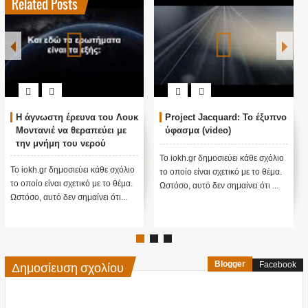
Related Posts
γνωστη έρευνα του Λουκ
Project Jacquard: Το έξυπνο
ΟΛΟΓ
τανιέ να θεραπεύει με
ύφασμα (video)
ΠΟΥ Ζ
 μνήμη του νερού
Το iokh.gr δημοσιεύει κάθε σχόλιο
Το iokh.
h.gr δημοσιεύει κάθε σχόλιο
το οποίο είναι σχετικό με το θέμα.
το οποίο 
ίο είναι σχετικό με το θέμα.
Ωστόσο, αυτό δεν σημαίνει ότι ...
Ωστόσο, α
, αυτό δεν σημαίνει ότι...
Δημοσίευση σχολίου
Blogger
Facebook