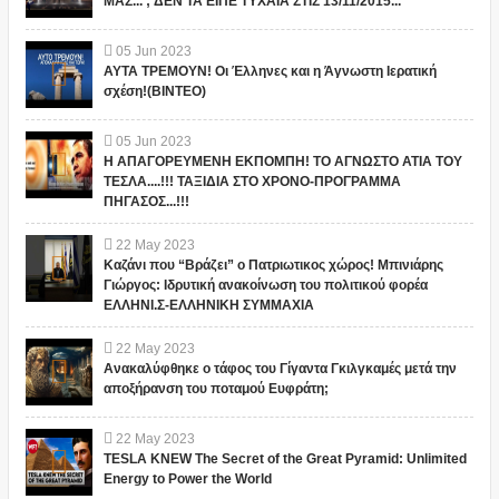
ΜΑΣ... ; ΔΕΝ ΤΑ ΕΙΠΕ ΤΥΧΑΙΑ ΣΤΙΣ 13/11/2015...
05
Jun
2023
ΑΥΤΑ ΤΡΕΜΟΥΝ! Οι Έλληνες και η Άγνωστη Ιερατική
σχέση!(ΒΙΝΤΕΟ)
05
Jun
2023
Η ΑΠΑΓΟΡΕΥΜΕΝΗ ΕΚΠΟΜΠΗ! ΤΟ ΑΓΝΩΣΤΟ ΑΤΙΑ ΤΟΥ
ΤΕΣΛΑ....!!! ΤΑΞΙΔΙΑ ΣΤΟ ΧΡΟΝΟ-ΠΡΟΓΡΑΜΜΑ
ΠΗΓΑΣΟΣ...!!!
22
May
2023
Καζάνι που “Βράζει” ο Πατριωτικος χώρος! Μπινιάρης
Γιώργος: Ιδρυτική ανακοίνωση του πολιτικού φορέα
ΕΛΛΗΝΙ.Σ-ΕΛΛΗΝΙΚΗ ΣΥΜΜΑΧΙΑ
22
May
2023
Ανακαλύφθηκε ο τάφος του Γίγαντα Γκιλγκαμές μετά την
αποξήρανση του ποταμού Ευφράτη;
22
May
2023
TESLA KNEW The Secret of the Great Pyramid: Unlimited
Energy to Power the World