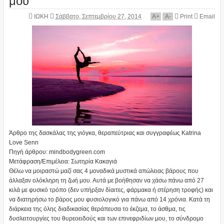
ΙΩΚΗ
Σάββατο, Σεπτεμβρίου 27, 2014
A
+
A
-
Print
Email
Άρθρο της δασκάλας της γιόγκα, θεραπεύτριας και συγγραφέως Katrina
Love Senn
Πηγή άρθρου: mindbodygreen.com
Μετάφραση/Επιμέλεια: Σωτηρία Κακαγιά
Θέλω να μοιραστώ μαζί σας 4 μοναδικά μυστικά απώλειας βάρους που
άλλαξαν ολόκληρη τη ζωή μου. Αυτά με βοήθησαν να χάσω πάνω από 27
κιλά με φυσικό τρόπο (δεν υπήρξαν δίαιτες, φάρμακα ή στέρηση τροφής) και
να διατηρήσω το βάρος μου φυσιολογικό για πάνω από 14 χρόνια. Κατά τη
διάρκεια της όλης διαδικασίας θεράπευσα το έκζεμα, το άσθμα, τις
δυσλειτουργίες του θυρεοειδούς και των επινεφριδίων μου, το σύνδρομο