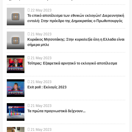
22
May
2023
Το επικό αποτέλεσμα των εθνικών εκλογών! Διερευνητική
εντολή: Στην πρόεδρο της Δημοκρατίας ο Πρωθυπουργός
21
May
2023
Κυριάκος Μητσοτάκης: Στην κυριολεξία όλη η Ελλαδα είναι
σήμερα μπλε
21
May
2023
Τσίπρας: Εξαιρετικά αρνητικό το εκλογικό αποτέλεσμα
21
May
2023
Exit poll : Εκλογές 2023
21
May
2023
Τα πρώτα προγνωστικά δείχνουν...
21
May
2023