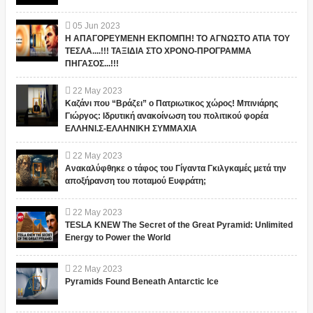
05
Jun
2023
Η ΑΠΑΓΟΡΕΥΜΕΝΗ ΕΚΠΟΜΠΗ! ΤΟ ΑΓΝΩΣΤΟ ΑΤΙΑ ΤΟΥ
ΤΕΣΛΑ....!!! ΤΑΞΙΔΙΑ ΣΤΟ ΧΡΟΝΟ-ΠΡΟΓΡΑΜΜΑ
ΠΗΓΑΣΟΣ...!!!
22
May
2023
Καζάνι που “Βράζει” ο Πατριωτικος χώρος! Μπινιάρης
Γιώργος: Ιδρυτική ανακοίνωση του πολιτικού φορέα
ΕΛΛΗΝΙ.Σ-ΕΛΛΗΝΙΚΗ ΣΥΜΜΑΧΙΑ
22
May
2023
Ανακαλύφθηκε ο τάφος του Γίγαντα Γκιλγκαμές μετά την
αποξήρανση του ποταμού Ευφράτη;
22
May
2023
TESLA KNEW The Secret of the Great Pyramid: Unlimited
Energy to Power the World
22
May
2023
Pyramids Found Beneath Antarctic Ice