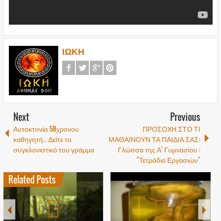
ΙΩΚΗ
Next
Previous
Αυτοκτονία 58χρονου
ΠΡΟΣΟΧΗ ΣΤΟ ΤΙ
καθηγητή… Δείτε το
ΜΑΘΑΙΝΟΥΝ ΤΑ ΠΑΙΔΙΑ ΣΑΣ:
συγκλονιστικό του γράμμα
Γλώσσα της Α' Γυμνασίου :
"Τετράδιο Εργασιών"
Related Posts