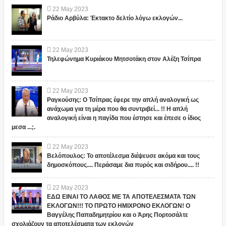
22
May
2023
Ράδιο Αρβύλα: Έκτακτο δελτίο λόγω εκλογών...
22
May
2023
Τηλεφώνημα Κυριάκου Μητσοτάκη στον Αλέξη Τσίπρα
22
May
2023
Ραγκούσης: Ο Τσίπρας έφερε την απλή αναλογική ως
ανάχωμα για τη μέρα που θα συντριβεί... !! Η απλή
αναλογική είναι η παγίδα που έστησε και έπεσε ο ίδιος
μεσα ...;.
22
May
2023
Βελόπουλος: Το αποτέλεσμα διέψευσε ακόμα και τους
δημοσκόπους.... Περάσαμε δια πυρός και σιδήρου.... !!
22
May
2023
ΕΔΩ ΕΙΝΑΙ ΤΟ ΛΑΘΟΣ ΜΕ ΤΑ ΑΠΟΤΕΛΕΣΜΑΤΑ ΤΩΝ
ΕΚΛΟΓΩΝ!!! ΤΟ ΠΡΩΤΟ ΗΜΙΧΡΟΝΟ ΕΚΛΟΓΩΝ! Ο
Βαγγέλης Παπαδημητρίου και ο Άρης Πορτοσάλτε
σχολιάζουν τα αποτελέσματα των εκλογών