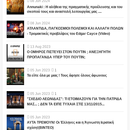
08
Jun
2024
Annunaki : Η αλήθεια της πραγματικής προέλευσης και του
σκοπού τους και αναστολή λειτουργίας μας ....
08
Jun
2024
ΑΤΛΑΝΤΙΔΑ, ΠΑΓΚΟΣΜΙΟΙ ΠΟΛΕΜΟΙ ΚΑΙ ΑΛΛΑΓΗ ΠΟΛΩΝ
- Τρομακτικές προβλέψεις του Edgar Cayce (Video)
13
Aug
2023
Ο ΟΜΗΡΟΣ ΠΙΣΤΕΥΕΙ ΣΤΟΝ ΠΟΥΤΙΝ ; ΑΝΕΞΗΓΗΤΗ
ΠΡΟΠΑΓΑΝΔΑ ΥΠΕΡ ΤΟΥ ΠΟΥΤΙΝ;
05
Jun
2023
1
Τα είπε όλα με μιας ! Τους άφησε όλους άφωνους
05
Jun
2023
1
"ΣΧΕΔΙΟ ΛΕΩΝΙΔΑΣ": ΤΙ ΕΤΟΙΜΑΖΟΥΝ ΓΙΑ ΤΗΝ ΠΑΤΡΙΔΑ
ΜΑΣ... ; ΔΕΝ ΤΑ ΕΙΠΕ ΤΥΧΑΙΑ ΣΤΙΣ 13/11/2015...
05
Jun
2023
ΑΥΤΑ ΤΡΕΜΟΥΝ! Οι Έλληνες και η Άγνωστη Ιερατική
σχέση!(ΒΙΝΤΕΟ)