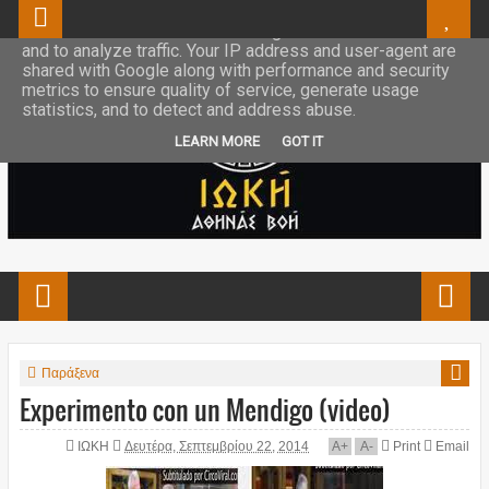
This site uses cookies from Google to deliver its services
and to analyze traffic. Your IP address and user-agent are
shared with Google along with performance and security
metrics to ensure quality of service, generate usage
statistics, and to detect and address abuse.
LEARN MORE
GOT IT
Παράξενα
Experimento con un Mendigo (video)
ΙΩΚΗ
Δευτέρα, Σεπτεμβρίου 22, 2014
A
+
A
-
Print
Email