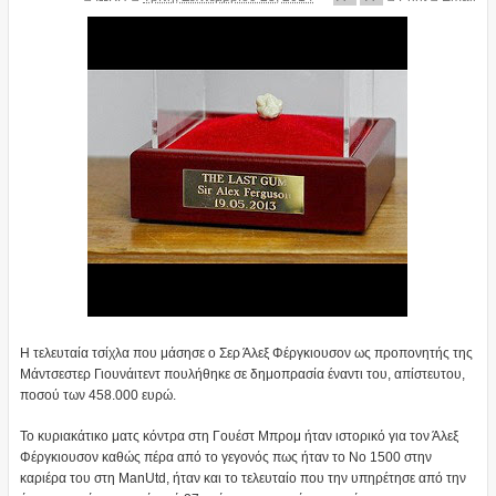
Η τελευταία τσίχλα που μάσησε ο Σερ Άλεξ Φέργκιουσον ως προπονητής της
Μάντσεστερ Γιουνάιτεντ πουλήθηκε σε δημοπρασία έναντι του, απίστευτου,
ποσού των 458.000 ευρώ.
Το κυριακάτικο ματς κόντρα στη Γουέστ Μπρομ ήταν ιστορικό για τον Άλεξ
Φέργκιουσον καθώς πέρα από το γεγονός πως ήταν το Νο 1500 στην
καριέρα του στη ManUtd, ήταν και το τελευταίο που την υπηρέτησε από την