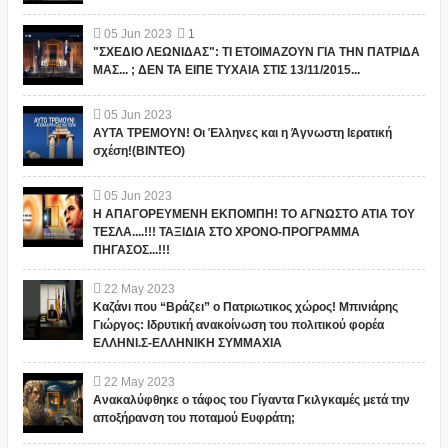
05
Jun
2023
1
"ΣΧΕΔΙΟ ΛΕΩΝΙΔΑΣ": ΤΙ ΕΤΟΙΜΑΖΟΥΝ ΓΙΑ ΤΗΝ ΠΑΤΡΙΔΑ
ΜΑΣ... ; ΔΕΝ ΤΑ ΕΙΠΕ ΤΥΧΑΙΑ ΣΤΙΣ 13/11/2015...
05
Jun
2023
ΑΥΤΑ ΤΡΕΜΟΥΝ! Οι Έλληνες και η Άγνωστη Ιερατική
σχέση!(ΒΙΝΤΕΟ)
05
Jun
2023
Η ΑΠΑΓΟΡΕΥΜΕΝΗ ΕΚΠΟΜΠΗ! ΤΟ ΑΓΝΩΣΤΟ ΑΤΙΑ ΤΟΥ
ΤΕΣΛΑ....!!! ΤΑΞΙΔΙΑ ΣΤΟ ΧΡΟΝΟ-ΠΡΟΓΡΑΜΜΑ
ΠΗΓΑΣΟΣ...!!!
22
May
2023
Καζάνι που “Βράζει” ο Πατριωτικος χώρος! Μπινιάρης
Γιώργος: Ιδρυτική ανακοίνωση του πολιτικού φορέα
ΕΛΛΗΝΙ.Σ-ΕΛΛΗΝΙΚΗ ΣΥΜΜΑΧΙΑ
22
May
2023
Ανακαλύφθηκε ο τάφος του Γίγαντα Γκιλγκαμές μετά την
αποξήρανση του ποταμού Ευφράτη;