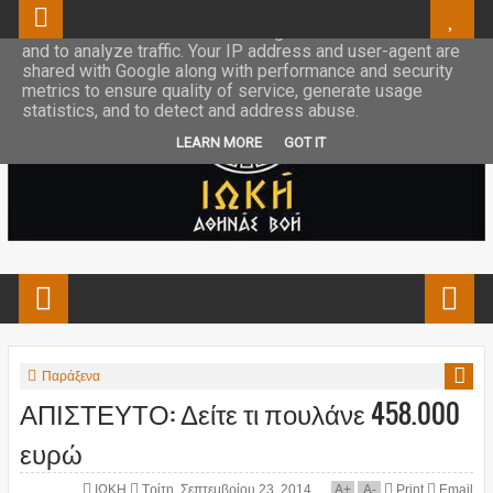
This site uses cookies from Google to deliver its services
and to analyze traffic. Your IP address and user-agent are
shared with Google along with performance and security
metrics to ensure quality of service, generate usage
statistics, and to detect and address abuse.
LEARN MORE
GOT IT
Παράξενα
ΑΠΙΣΤΕΥΤΟ: Δείτε τι πουλάνε 458.000
ευρώ
ΙΩΚΗ
Τρίτη, Σεπτεμβρίου 23, 2014
A
+
A
-
Print
Email