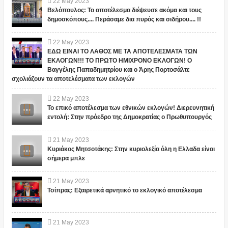
22
May
2023
Βελόπουλος: Το αποτέλεσμα διέψευσε ακόμα και τους
δημοσκόπους.... Περάσαμε δια πυρός και σιδήρου.... !!
22
May
2023
ΕΔΩ ΕΙΝΑΙ ΤΟ ΛΑΘΟΣ ΜΕ ΤΑ ΑΠΟΤΕΛΕΣΜΑΤΑ ΤΩΝ
ΕΚΛΟΓΩΝ!!! ΤΟ ΠΡΩΤΟ ΗΜΙΧΡΟΝΟ ΕΚΛΟΓΩΝ! Ο
Βαγγέλης Παπαδημητρίου και ο Άρης Πορτοσάλτε
σχολιάζουν τα αποτελέσματα των εκλογών
22
May
2023
Το επικό αποτέλεσμα των εθνικών εκλογών! Διερευνητική
εντολή: Στην πρόεδρο της Δημοκρατίας ο Πρωθυπουργός
21
May
2023
Κυριάκος Μητσοτάκης: Στην κυριολεξία όλη η Ελλαδα είναι
σήμερα μπλε
21
May
2023
Τσίπρας: Εξαιρετικά αρνητικό το εκλογικό αποτέλεσμα
21
May
2023