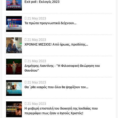
Exit poll : Εκλογές 2023
21
May
2023
Τα πρώτα προγνωστικά δείχνουν...
21
May
2023
ΧΡΟΝΗΣ ΜΙΣΣΙΟΣ! Από ήρωας, προδότης...
21
May
2023
Δημήτρης Λιαντίνης - "Η Φιλοσοφική Θεώρηση του
Θανάτου"
21
May
2023
Θα ΄ρθει καιρός που όλοι θα ψηφίζουν τον...
21
May
2023
Η φοβερή επιστολή του διοικητή της Ιουδαίας που
περιγράφει πως ήταν ο Ιησούς Χριστός!