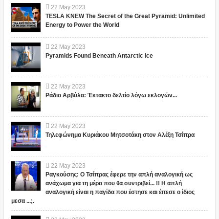
22
May
2023
TESLA KNEW The Secret of the Great Pyramid: Unlimited
Energy to Power the World
22
May
2023
Pyramids Found Beneath Antarctic Ice
22
May
2023
Ράδιο Αρβύλα: Έκτακτο δελτίο λόγω εκλογών...
22
May
2023
Τηλεφώνημα Κυριάκου Μητσοτάκη στον Αλέξη Τσίπρα
22
May
2023
Ραγκούσης: Ο Τσίπρας έφερε την απλή αναλογική ως
ανάχωμα για τη μέρα που θα συντριβεί... !! Η απλή
αναλογική είναι η παγίδα που έστησε και έπεσε ο ίδιος
μεσα ...;.