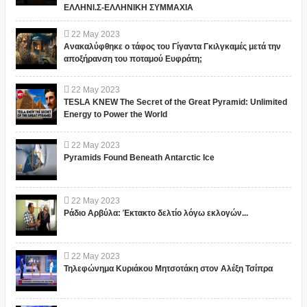
ΕΛΛΗΝΙ.Σ-ΕΛΛΗΝΙΚΗ ΣΥΜΜΑΧΙΑ
22
May
2023
Ανακαλύφθηκε ο τάφος του Γίγαντα Γκιλγκαμές μετά την
αποξήρανση του ποταμού Ευφράτη;
22
May
2023
TESLA KNEW The Secret of the Great Pyramid: Unlimited
Energy to Power the World
22
May
2023
Pyramids Found Beneath Antarctic Ice
22
May
2023
Ράδιο Αρβύλα: Έκτακτο δελτίο λόγω εκλογών...
22
May
2023
Τηλεφώνημα Κυριάκου Μητσοτάκη στον Αλέξη Τσίπρα