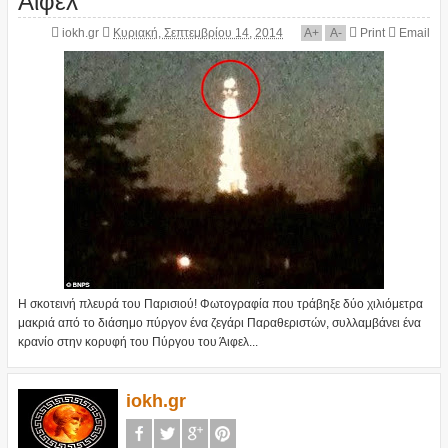
iokh.gr
Κυριακή, Σεπτεμβρίου 14, 2014
A
+
A
-
Print
Email
Η σκοτεινή πλευρά του Παρισιού! Φωτογραφία που τράβηξε δύο χιλιόμετρα
μακριά από το διάσημο πύργον ένα ζεγάρι Παραθεριστών, συλλαμβάνει ένα
κρανίο στην κορυφή του Πύργου του Άιφελ...
iokh.gr