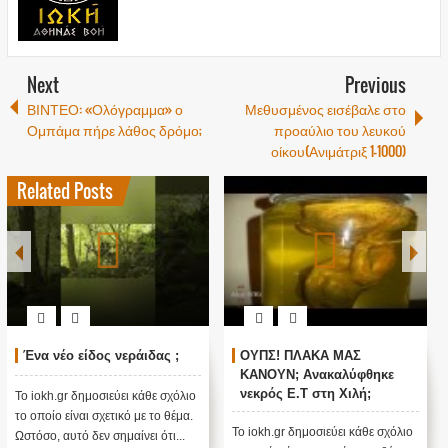
Next
Previous
ΒΙΝΤΕΟ: «Ολόγραμμα» ο
Μεθυσμένος εισέβαλε στο
Ομπάμα πήρε λάθος δρόμο;
προαύλιο του λευκού
οίκου(Ανιμάτριξ 1-1000)
Related Posts
Ένα νέο είδος νεράιδας ;
ΟΥΠΣ! ΠΛΑΚΑ ΜΑΣ
ΚΑΝΟΥΝ; Ανακαλύφθηκε
νεκρός E.T στη Χιλή;
Το iokh.gr δημοσιεύει κάθε σχόλιο
(Βίντεο)
το οποίο είναι σχετικό με το θέμα.
Το iokh.gr δημοσιεύει κάθε σχόλιο
Ωστόσο, αυτό δεν σημαίνει ότι...