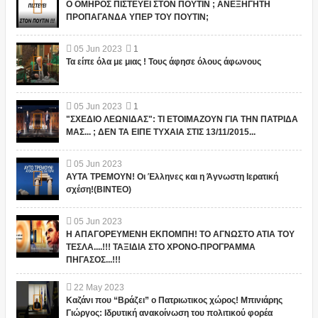
Ο ΟΜΗΡΟΣ ΠΙΣΤΕΥΕΙ ΣΤΟΝ ΠΟΥΤΙΝ ; ΑΝΕΞΗΓΗΤΗ
ΠΡΟΠΑΓΑΝΔΑ ΥΠΕΡ ΤΟΥ ΠΟΥΤΙΝ;
05
Jun
2023
1
Τα είπε όλα με μιας ! Τους άφησε όλους άφωνους
05
Jun
2023
1
"ΣΧΕΔΙΟ ΛΕΩΝΙΔΑΣ": ΤΙ ΕΤΟΙΜΑΖΟΥΝ ΓΙΑ ΤΗΝ ΠΑΤΡΙΔΑ
ΜΑΣ... ; ΔΕΝ ΤΑ ΕΙΠΕ ΤΥΧΑΙΑ ΣΤΙΣ 13/11/2015...
05
Jun
2023
ΑΥΤΑ ΤΡΕΜΟΥΝ! Οι Έλληνες και η Άγνωστη Ιερατική
σχέση!(ΒΙΝΤΕΟ)
05
Jun
2023
Η ΑΠΑΓΟΡΕΥΜΕΝΗ ΕΚΠΟΜΠΗ! ΤΟ ΑΓΝΩΣΤΟ ΑΤΙΑ ΤΟΥ
ΤΕΣΛΑ....!!! ΤΑΞΙΔΙΑ ΣΤΟ ΧΡΟΝΟ-ΠΡΟΓΡΑΜΜΑ
ΠΗΓΑΣΟΣ...!!!
22
May
2023
Καζάνι που “Βράζει” ο Πατριωτικος χώρος! Μπινιάρης
Γιώργος: Ιδρυτική ανακοίνωση του πολιτικού φορέα