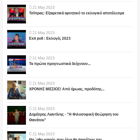
21
May
2023
Τσίπρας: Εξαιρετικά αρνητικό το εκλογικό αποτέλεσμα
21
May
2023
Exit poll : Εκλογές 2023
21
May
2023
Τα πρώτα προγνωστικά δείχνουν...
21
May
2023
ΧΡΟΝΗΣ ΜΙΣΣΙΟΣ! Από ήρωας, προδότης...
21
May
2023
Δημήτρης Λιαντίνης - "Η Φιλοσοφική Θεώρηση του
Θανάτου"
21
May
2023
Θα ΄ρθει καιρός που όλοι θα ψηφίζουν τον...