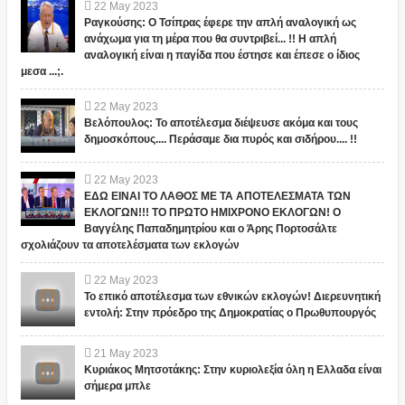
22
May
2023
Ραγκούσης: Ο Τσίπρας έφερε την απλή αναλογική ως
ανάχωμα για τη μέρα που θα συντριβεί... !! Η απλή
αναλογική είναι η παγίδα που έστησε και έπεσε ο ίδιος
μεσα ...;.
22
May
2023
Βελόπουλος: Το αποτέλεσμα διέψευσε ακόμα και τους
δημοσκόπους.... Περάσαμε δια πυρός και σιδήρου.... !!
22
May
2023
ΕΔΩ ΕΙΝΑΙ ΤΟ ΛΑΘΟΣ ΜΕ ΤΑ ΑΠΟΤΕΛΕΣΜΑΤΑ ΤΩΝ
ΕΚΛΟΓΩΝ!!! ΤΟ ΠΡΩΤΟ ΗΜΙΧΡΟΝΟ ΕΚΛΟΓΩΝ! Ο
Βαγγέλης Παπαδημητρίου και ο Άρης Πορτοσάλτε
σχολιάζουν τα αποτελέσματα των εκλογών
22
May
2023
Το επικό αποτέλεσμα των εθνικών εκλογών! Διερευνητική
εντολή: Στην πρόεδρο της Δημοκρατίας ο Πρωθυπουργός
21
May
2023
Κυριάκος Μητσοτάκης: Στην κυριολεξία όλη η Ελλαδα είναι
σήμερα μπλε