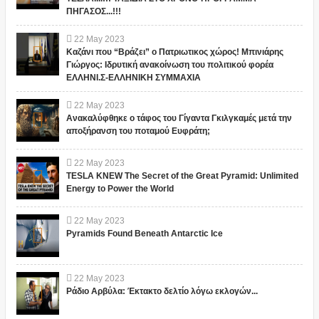
ΠΗΓΑΣΟΣ...!!!
22
May
2023
Καζάνι που “Βράζει” ο Πατριωτικος χώρος! Μπινιάρης
Γιώργος: Ιδρυτική ανακοίνωση του πολιτικού φορέα
ΕΛΛΗΝΙ.Σ-ΕΛΛΗΝΙΚΗ ΣΥΜΜΑΧΙΑ
22
May
2023
Ανακαλύφθηκε ο τάφος του Γίγαντα Γκιλγκαμές μετά την
αποξήρανση του ποταμού Ευφράτη;
22
May
2023
TESLA KNEW The Secret of the Great Pyramid: Unlimited
Energy to Power the World
22
May
2023
Pyramids Found Beneath Antarctic Ice
22
May
2023
Ράδιο Αρβύλα: Έκτακτο δελτίο λόγω εκλογών...