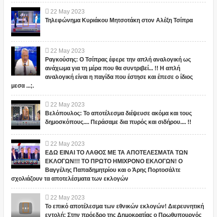
22
May
2023
Τηλεφώνημα Κυριάκου Μητσοτάκη στον Αλέξη Τσίπρα
22
May
2023
Ραγκούσης: Ο Τσίπρας έφερε την απλή αναλογική ως
ανάχωμα για τη μέρα που θα συντριβεί... !! Η απλή
αναλογική είναι η παγίδα που έστησε και έπεσε ο ίδιος
μεσα ...;.
22
May
2023
Βελόπουλος: Το αποτέλεσμα διέψευσε ακόμα και τους
δημοσκόπους.... Περάσαμε δια πυρός και σιδήρου.... !!
22
May
2023
ΕΔΩ ΕΙΝΑΙ ΤΟ ΛΑΘΟΣ ΜΕ ΤΑ ΑΠΟΤΕΛΕΣΜΑΤΑ ΤΩΝ
ΕΚΛΟΓΩΝ!!! ΤΟ ΠΡΩΤΟ ΗΜΙΧΡΟΝΟ ΕΚΛΟΓΩΝ! Ο
Βαγγέλης Παπαδημητρίου και ο Άρης Πορτοσάλτε
σχολιάζουν τα αποτελέσματα των εκλογών
22
May
2023
Το επικό αποτέλεσμα των εθνικών εκλογών! Διερευνητική
εντολή: Στην πρόεδρο της Δημοκρατίας ο Πρωθυπουργός