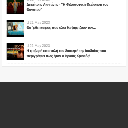
Δημήτρης Λιαντίνης - "Η Φιλοσοφική Θεώρηση του
Θανάτου"
21
May
2023
Θα ΄ρθει καιρός που όλοι θα ψηφίζουν τον...
21
May
2023
Η φοβερή επιστολή του διοικητή της Ιουδαίας που
περιγράφει πως ήταν ο Ιησούς Χριστός!