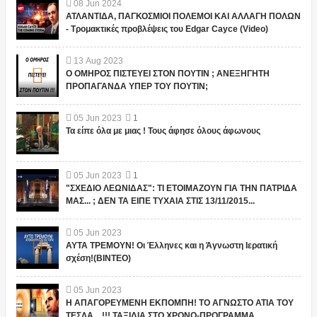
08
Jun
2024
ΑΤΛΑΝΤΙΔΑ, ΠΑΓΚΟΣΜΙΟΙ ΠΟΛΕΜΟΙ ΚΑΙ ΑΛΛΑΓΗ ΠΟΛΩΝ
- Τρομακτικές προβλέψεις του Edgar Cayce (Video)
13
Aug
2023
Ο ΟΜΗΡΟΣ ΠΙΣΤΕΥΕΙ ΣΤΟΝ ΠΟΥΤΙΝ ; ΑΝΕΞΗΓΗΤΗ
ΠΡΟΠΑΓΑΝΔΑ ΥΠΕΡ ΤΟΥ ΠΟΥΤΙΝ;
05
Jun
2023
1
Τα είπε όλα με μιας ! Τους άφησε όλους άφωνους
05
Jun
2023
1
"ΣΧΕΔΙΟ ΛΕΩΝΙΔΑΣ": ΤΙ ΕΤΟΙΜΑΖΟΥΝ ΓΙΑ ΤΗΝ ΠΑΤΡΙΔΑ
ΜΑΣ... ; ΔΕΝ ΤΑ ΕΙΠΕ ΤΥΧΑΙΑ ΣΤΙΣ 13/11/2015...
05
Jun
2023
ΑΥΤΑ ΤΡΕΜΟΥΝ! Οι Έλληνες και η Άγνωστη Ιερατική
σχέση!(ΒΙΝΤΕΟ)
05
Jun
2023
Η ΑΠΑΓΟΡΕΥΜΕΝΗ ΕΚΠΟΜΠΗ! ΤΟ ΑΓΝΩΣΤΟ ΑΤΙΑ ΤΟΥ
ΤΕΣΛΑ....!!! ΤΑΞΙΔΙΑ ΣΤΟ ΧΡΟΝΟ-ΠΡΟΓΡΑΜΜΑ