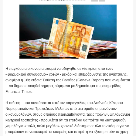
Η παγκόσμια οικονομία μπορεί να οδηγηθεί σε νέα κρίση από έναν
«φαρμακερό συνδυασμό» χρεών - ρεκόρ και επιβράδυνσης της ανάπτυξης,
αναφέρει η 16η ετήσια Έκθεση της Γενεύης (Geneva Report) που αναμένεται
... να δημοσιοποιηθεί σήμερα, σύμφωνα με δημοσίευμα της εφημερίδας
Financial Times.
Η έκθεση - που συντάσσεται κατόπιν παραγγελίας του Διεθνούς Κέντρου
Νομισματικών και Τραπεζικών Μελετών από μια ομάδα σημαινόντων
οικονομολόγων, στους οποίους περιλαμβάνονται τρεις πρώην υψηλόβαθμοι
κεντρικοί τραπεζίτες - προβλέπει ότι τα επιτόκια θα πρέπει να διατηρηθούν
χαμηλά για «πολύ, πολύ μεγάλο» χρονικό διάστημα σε όλο τον κόσμο για να
μπορέσουν τα νοικοκυριά, οι εταιρείες και τα κράτη να εξυπηρετούν τα χρέη