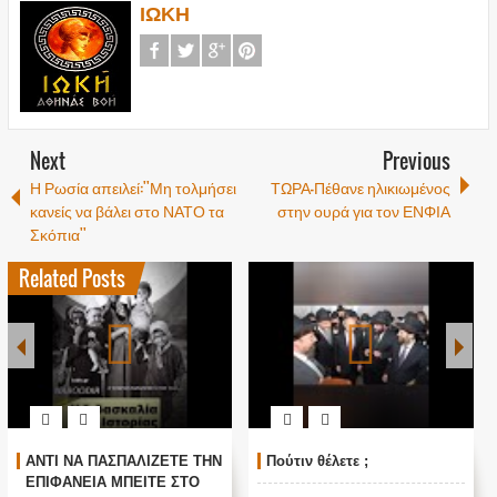
ΙΩΚΗ
Next
Previous
Η Ρωσία απειλεί:''Μη τολμήσει
ΤΩΡΑ-Πέθανε ηλικιωμένος
κανείς να βάλει στο ΝΑΤΟ τα
στην ουρά για τον ΕΝΦΙΑ
Σκόπια''
Related Posts
ΑΝΤΙ ΝΑ ΠΑΣΠΑΛΙΖΕΤΕ ΤΗΝ
Πούτιν θέλετε ;
ΕΠΙΦΑΝΕΙΑ ΜΠΕΙΤΕ ΣΤΟ