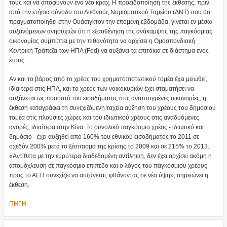
τους και να αποφύγουν ένα νέο κραχ. Η προειδοποίηση της έκθεσης, πριν
από την ετήσια σύνοδο του Διεθνούς Νομισματικού Ταμείου (ΔΝΤ) που θα
πραγματοποιηθεί στην Ουάσιγκτον την επόμενη εβδομάδα, γίνεται εν μέσω
αυξανόμενων ανησυχιών ότι η εξασθένηση της ανάκαμψης της παγκόσμιας
οικονομίας συμπίπτει με την πιθανότητα να αρχίσει η Ομοσπονδιακή
Κεντρική Τράπεζα των ΗΠΑ (Fed) να αυξάνει τα επιτόκια σε διάστημα ενός
έτους.
Αν και το βάρος από το χρέος του χρηματοπιστωτικού τομέα έχει μειωθεί,
ιδιαίτερα στις ΗΠΑ, και το χρέος των νοικοκυριών έχει σταματήσει να
αυξάνεται ως ποσοστό του εισοδήματος στις αναπτυγμένες οικονομίες, η
έκθεση καταγράφει τη συνεχιζόμενη ταχεία αύξηση του χρέους του δημόσιου
τομέα στις πλούσιες χώρες και του ιδιωτικού χρέους στις αναδυόμενες
αγορές, ιδιαίτερα στην Κίνα. Το συνολικό παγκόσμιο χρέος - ιδιωτικό και
δημόσιο - έχει αυξηθεί από 160% του εθνικού εισοδήματος το 2011 σε
σχεδόν 200% μετά το ξέσπασμα της κρίσης το 2009 και σε 215% το 2013.
«Αντίθετα με την ευρύτερα διαδεδομένη αντίληψη, δεν έχει αρχίσει ακόμη η
απομόχλευση σε παγκόσμιο επίπεδο και ο λόγος του παγκόσμιου χρέους
προς το ΑΕΠ συνεχίζει να αυξάνεται, φθάνοντας σε νέα ύψη», σημειώνει η
έκθεση.
ΠΗΓΗ