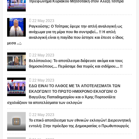
Τηλεφώνημα Κυριάκου Μητσοτάκη στον Αλέξη Τσίπρα
22
May
2023
Ραγκούσης: Ο Τσίπρας έφερε την απλή αναλογική ως
ανάχωμα για τη μέρα που θα συντριβεί... !! Η απλή
αναλογική είναι η παγίδα που έστησε και έπεσε ο ίδιος
μεσα ...;.
22
May
2023
Βελόπουλος: Το αποτέλεσμα διέψευσε ακόμα και τους
δημοσκόπους.... Περάσαμε δια πυρός και σιδήρου.... !!
22
May
2023
ΕΔΩ ΕΙΝΑΙ ΤΟ ΛΑΘΟΣ ΜΕ ΤΑ ΑΠΟΤΕΛΕΣΜΑΤΑ ΤΩΝ
ΕΚΛΟΓΩΝ!!! ΤΟ ΠΡΩΤΟ ΗΜΙΧΡΟΝΟ ΕΚΛΟΓΩΝ! Ο
Βαγγέλης Παπαδημητρίου και ο Άρης Πορτοσάλτε
σχολιάζουν τα αποτελέσματα των εκλογών
22
May
2023
Το επικό αποτέλεσμα των εθνικών εκλογών! Διερευνητική
εντολή: Στην πρόεδρο της Δημοκρατίας ο Πρωθυπουργός