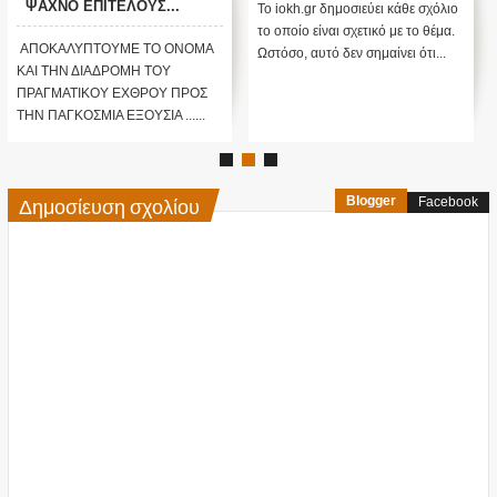
ΨΑΧΝΟ ΕΠΙΤΕΛΟΥΣ...
Το iokh.gr δημοσιεύει κάθε σχόλιο
ΑΛΗΘΕΙΑ ΠΟΙΟ
το οποίο είναι σχετικό με το θέμα.
ΠΡΑΓΜΑΤΙΚΑ ΕΙΝΑΙ ΤΟ
ΑΠΟΚΑΛΥΠΤΟΥΜΕ ΤΟ ΟΝΟΜΑ
Ωστόσο, αυτό δεν σημαίνει ότι...
ΟΝΟΜΑ ΤΟΥ ΕΧΘΡΟΥ; ΠΩΣ
ΚΑΙ ΤΗΝ ΔΙΑΔΡΟΜΗ ΤΟΥ
ΤΑ ΕΚΑΝΕ ΟΛΑ... ΑΛΛΙΩΣ...
ΠΡΑΓΜΑΤΙΚΟΥ ΕΧΘΡΟΥ ΠΡΟΣ
ΚΙ ΟΛΑ ΚΑΤΑ ΤΗΣ
ΤΗΝ ΠΑΓΚΟΣΜΙΑ ΕΞΟΥΣΙΑ ......
ΑΝΘΡΩΠΟΤΗΤΑΣ...;;;
Δημοσίευση σχολίου
Blogger
Facebook