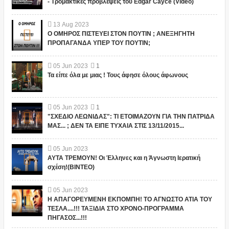
- Τρομακτικές προβλέψεις του Edgar Cayce (Video)
13
Aug
2023
Ο ΟΜΗΡΟΣ ΠΙΣΤΕΥΕΙ ΣΤΟΝ ΠΟΥΤΙΝ ; ΑΝΕΞΗΓΗΤΗ
ΠΡΟΠΑΓΑΝΔΑ ΥΠΕΡ ΤΟΥ ΠΟΥΤΙΝ;
05
Jun
2023
1
Τα είπε όλα με μιας ! Τους άφησε όλους άφωνους
05
Jun
2023
1
"ΣΧΕΔΙΟ ΛΕΩΝΙΔΑΣ": ΤΙ ΕΤΟΙΜΑΖΟΥΝ ΓΙΑ ΤΗΝ ΠΑΤΡΙΔΑ
ΜΑΣ... ; ΔΕΝ ΤΑ ΕΙΠΕ ΤΥΧΑΙΑ ΣΤΙΣ 13/11/2015...
05
Jun
2023
ΑΥΤΑ ΤΡΕΜΟΥΝ! Οι Έλληνες και η Άγνωστη Ιερατική
σχέση!(ΒΙΝΤΕΟ)
05
Jun
2023
Η ΑΠΑΓΟΡΕΥΜΕΝΗ ΕΚΠΟΜΠΗ! ΤΟ ΑΓΝΩΣΤΟ ΑΤΙΑ ΤΟΥ
ΤΕΣΛΑ....!!! ΤΑΞΙΔΙΑ ΣΤΟ ΧΡΟΝΟ-ΠΡΟΓΡΑΜΜΑ
ΠΗΓΑΣΟΣ...!!!