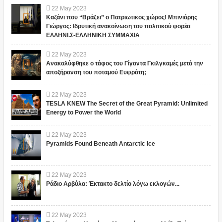
22
May
2023
Καζάνι που “Βράζει” ο Πατριωτικος χώρος! Μπινιάρης
Γιώργος: Ιδρυτική ανακοίνωση του πολιτικού φορέα
ΕΛΛΗΝΙ.Σ-ΕΛΛΗΝΙΚΗ ΣΥΜΜΑΧΙΑ
22
May
2023
Ανακαλύφθηκε ο τάφος του Γίγαντα Γκιλγκαμές μετά την
αποξήρανση του ποταμού Ευφράτη;
22
May
2023
TESLA KNEW The Secret of the Great Pyramid: Unlimited
Energy to Power the World
22
May
2023
Pyramids Found Beneath Antarctic Ice
22
May
2023
Ράδιο Αρβύλα: Έκτακτο δελτίο λόγω εκλογών...
22
May
2023