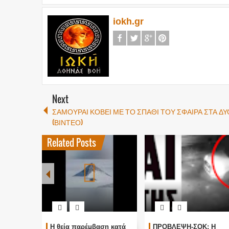
iokh.gr
Next
ΣΑΜΟΥΡΑΙ ΚΟΒΕΙ ΜΕ ΤΟ ΣΠΑΘΙ ΤΟΥ ΣΦΑΙΡΑ ΣΤΑ ΔΥ
(ΒΙΝΤΕΟ)
Related Posts
Η θεία παρέμβαση κατά
ΠΡΟΒΛΕΨΗ-ΣΟΚ: Η