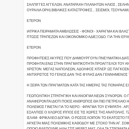
ΣΑΛΠΙΓΓΕΣ ΑΓΓΕΛΩΝ. ΑΝΑΤΑΡΑΧΗ ΠΛΑΝΗΤΩΝ ΗΛΙΟΣ , ΣΕΛΗΝ
ΟΥΡΑΛΙΑ ΟΡΗ}.ΒΙΒΛΙΚΕΣ ΚΑΤΑΣΤΡΟΦΕΣ... ΣΕΙΣΜΟΙ, ΤΣΟΥΝΑΜΙ, 
ΕΤΕΡΟΝ
ΙΑΤΡΙΚΑ ΠΕΙΡΑΜΑΤΑ ΑΜΒΛΩΣΕΙΣ - ΦΟΝΟΙ - ΧΑΡΑΓΜΑ ΚΑΙ ΒΛ
ΠΤΩΣΙΣ ΤΡΑΠΕΖΩΝ ΚΑΙ ΟΙΚΟΝΟΜΙΚΟ ΑΔΙΕΞΟΔΟ. ΓΙΑ ΤΗΝ ΕΡ
ΕΤΕΡΟΝ
ΠΡΟΦΗΤΕΙΕΣ ΑΚΥΡΕΣ ΠΟΥ ΔΗΜΙΟΥΡΓΟΥΝ ΠΝΕΥΜΑΤΙΚΗ ΔΙΑΤΑ
ΠΡΟΦΗΤΑΙ.ΕΝΩ ΣΤΗΝ ΠΡΑΓΜΑΤΙΚΟΤΗΤΑ ΠΡΟΑΓΓΕΛΟΙ ΤΟΥ ΑΝΤΙ
ΧΡΙΣΤΟΝ: ΜΕΓΑΣ ΝΑΠΟΛΕΩΝ, ΑΔΟΛΦΟΣ ΧΙΤΛΕΡ. ΩΣ ΠΑΓΚΟΣΜΙ
ΑΝΤΙΧΡΙΣΤΟΣ ΤΟ ΓΕΝΟΣ ΔΑΝ ΤΗΣ ΦΥΛΗΣ ΔΑΝ.ΓΕΝΝΗΜΕΝΟΣ
Η ΣΕΙΡΑ ΤΩΝ ΠΡΑΓΜΑΤΩΝ ΚΑΤΑ ΤΑΣ ΗΜΕΡΑΣ ΤΑΣ ΠΟΝΗΡΑΣ ΕΧ
ΓΕΩΠΟΛΙΤΙΚΗ ΣΤΡΑΤΗΓΙΚΗ ΚΑΙ ΑΝΟΙΓΜΑ ΝΕΩΝ ΣΥΝΟΡΩΝ. Ο 
ΑΝΑΦΕΡΟΝΤΑΙ ΔΙΟΤΙ ΠΟΙΟΣ ΑΝΘΡΩΠΟΣ ΘΑ ΠΙΕΙ ΠΕΤΡΕΛΑΙΟ Η 
ΠΟΛΕΜΟΣ ΓΙΝΕΤΑΙ ΓΙΑ ΤΟ ΝΕΡΟ - ΦΡΑΓΜΑ ΤΟΥ ΕΥΦΡΑΤΗ-. Α
ΕΣΑΛΠΙΣΕ Ο ΧΛΩΡΟΣ ΙΠΠΟΣ ΕΙΣ ΤΙΣ ΧΩΡΕΣ ΤΗΣ ΑΝΑΤΟΛΗΣ. Τ
ΙΣΛΑΜ- ΦΡΙΚΑΛΕΟ ΔΟΓΜΑ. Ο ΡΩΣΟΣ ΛΟΙΠΟΝ ΤΟ ΕΚΑΤΟΣΤΟ Γ
ΑΡΧΕΤΑΙ ΜΙΑΣ ΠΟΛΕΜΙΚΗΣ ΚΑΘΟΔΟΥ ΜΕ ΣΤΟΧΟ ΤΗΝ ΑΓ. ΣΟΦ
ΟΠΟΙΟ ΒΛΕΠΟΥΜΕ ΗΔΗ ΣΤΙΣ ΜΕΡΕΣ ΜΑΣ. ΟΛΑ ΤΑ ΣΤΡΩΜΑΤΑ Η