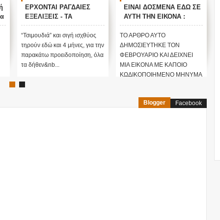
ή
ΕΡΧΟΝΤΑΙ ΡΑΓΔΑΙΕΣ
ΕΙΝΑΙ ΔΟΣΜΕΝΑ ΕΔΩ ΣΕ
κα
ΕΞΕΛΙΞΕΙΣ - ΤΑ
ΑΥΤΗ ΤΗΝ ΕΙΚΟΝΑ :
ΦΑΙΝΟΜΕΝΑ ΑΠΑΤΟΥΝ...
Προειδοποίηση από τον
!
ΠΟΙΟΙ ΕΧΟΥΝ ΤΕΛΙΚΑ
Φεβρουάριο για το
“Τσιμουδιά” και σιγή ισχθύος
ΤΟ ΑΡΘΡΟ ΑΥΤΟ
ΤΟΝ ΕΛΕΓΧΟ ΤΟΥ
σάβανο που απλώνεται
τηρούν εδώ και 4 μήνες, για την
ΔΗΜΟΣΙΕΥΤΗΚΕ ΤΟΝ
ΠΛΑΝΗΤΗ...;; (ΒΙΝΤΕΟ)
στην χώρα ...
παρακάτω προειδοποίηση, όλα
ΦΕΒΡΟΥΑΡΙΟ ΚΑΙ ΔΕΙΧΝΕΙ
τα δήθεν&nb...
ΜΙΑ ΕΙΚΟΝΑ ΜΕ ΚΑΠΟΙΟ
ΚΩΔΙΚΟΠΟΙΗΜΕΝΟ ΜΗΝΥΜΑ
ΠΟΥ...
Blogger
Facebook