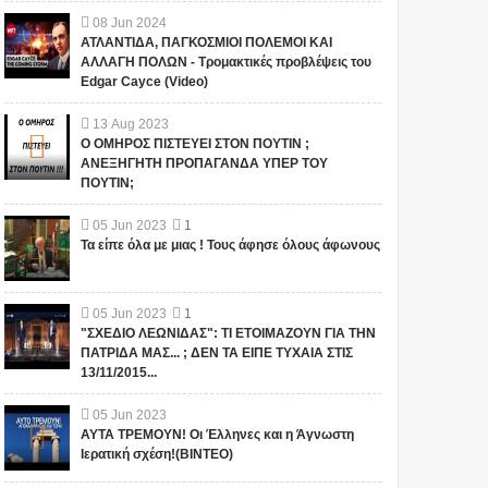
08
Jun
2024
ΑΤΛΑΝΤΙΔΑ, ΠΑΓΚΟΣΜΙΟΙ ΠΟΛΕΜΟΙ ΚΑΙ
ΑΛΛΑΓΗ ΠΟΛΩΝ - Τρομακτικές προβλέψεις του
Edgar Cayce (Video)
13
Aug
2023
Ο ΟΜΗΡΟΣ ΠΙΣΤΕΥΕΙ ΣΤΟΝ ΠΟΥΤΙΝ ;
ΑΝΕΞΗΓΗΤΗ ΠΡΟΠΑΓΑΝΔΑ ΥΠΕΡ ΤΟΥ
ΠΟΥΤΙΝ;
05
Jun
2023
1
Τα είπε όλα με μιας ! Τους άφησε όλους άφωνους
05
Jun
2023
1
"ΣΧΕΔΙΟ ΛΕΩΝΙΔΑΣ": ΤΙ ΕΤΟΙΜΑΖΟΥΝ ΓΙΑ ΤΗΝ
ΠΑΤΡΙΔΑ ΜΑΣ... ; ΔΕΝ ΤΑ ΕΙΠΕ ΤΥΧΑΙΑ ΣΤΙΣ
13/11/2015...
05
Jun
2023
ΑΥΤΑ ΤΡΕΜΟΥΝ! Οι Έλληνες και η Άγνωστη
Ιερατική σχέση!(ΒΙΝΤΕΟ)