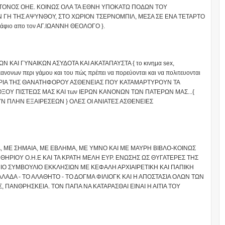
ΤΟΝΟΣ ΟΗΕ. ΚΟΙΝΩΣ ΟΛΑ ΤΑ ΕΘΝΗ ΥΠΟΚΑΤΩ ΠΟΔΩΝ ΤΟΥ
Ν ΓΗ ΤΗΣ ΑΨΥΝΘΟΥ, ΣΤΟ ΧΩΡΙΟΝ ΤΣΕΡΝΟΜΠΙΛ, ΜΕΣΑ ΣΕ ΕΝΑ ΤΕΤΑΡΤΟ
εδάφιο απο τον ΑΓ.ΙΩΑΝΝΗ ΘΕΟΛΟΓΟ }.
 ΚΑΙ ΓΥΝΑΙΚΩΝ ΑΣΥΔΟΤΑ ΚΑΙ ΑΚΑΤΑΠΑΥΣΤΑ { το κινημα sex,
κανονων περι γάμου και του πώς πρέπει να πορεύονται και να πολιτευονται
ΜΕΙΝΑΡΙΑ ΤΗΣ ΘΑΝΑΤΗΦΟΡΟΥ ΑΣΘΕΝΕΙΑΣ ΠΟΥ ΚΑΤΑΜΑΡΤΥΡΟΥΝ ΤΑ
ΞΟΥ ΠΙΣΤΕΩΣ ΜΑΣ ΚΑΙ των ΙΕΡΩΝ ΚΑΝΟΝΩΝ ΤΩΝ ΠΑΤΕΡΩΝ ΜΑΣ...{
Ν ΠΛΗΝ ΕΞΑΙΡΕΣΕΩΝ } ΟΛΕΣ ΟΙ ΑΝΙΑΤΕΣ ΑΣΘΕΝΕΙΕΣ
, ΜΕ ΣΗΜΑΙΑ, ΜΕ ΕΒΛΗΜΑ, ΜΕ ΥΜΝΟ ΚΑΙ ΜΕ ΜΑΥΡΗ ΒΙΒΛΟ-ΚΟΙΝΩΣ
ΗΡΙΟΥ Ο.Η.Ε ΚΑΙ ΤΑ ΚΡΑΤΗ ΜΕΛΗ ΕΥΡ. ΕΝΩΣΗΣ ΩΣ ΘΥΓΑΤΕΡΕΣ ΤΗΣ
Ο ΣΥΜΒΟΥΛΙΟ ΕΚΚΛΗΣΙΩΝ ΜΕ ΚΕΦΑΛΗ ΑΡΧΙΑΙΡΕΤΙΚΗ ΚΑΙ ΠΑΠΙΚΗ
ΛΑΔΑ - ΤΟ ΑΛΑΘΗΤΟ - ΤΟ ΔΟΓΜΑ ΦΙΛΙΟΓΚ ΚΑΙ Η ΑΠΟΣΤΑΣΙΑ ΟΛΩΝ ΤΩΝ
ΠΑΝΘΡΗΣΚΕΙΑ. ΤΟΝ ΠΑΠΑ ΝΑ ΚΑΤΑΡΑΣΘΑΙ ΕΙΝΑΙ Η ΑΙΤΙΑ ΤΟΥ