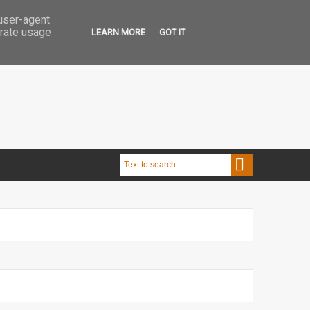
 user-agent
erate usage
LEARN MORE
GOT IT