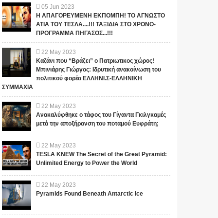
05
Jun
2023
Η ΑΠΑΓΟΡΕΥΜΕΝΗ ΕΚΠΟΜΠΗ! ΤΟ ΑΓΝΩΣΤΟ
ΑΤΙΑ ΤΟΥ ΤΕΣΛΑ....!!! ΤΑΞΙΔΙΑ ΣΤΟ ΧΡΟΝΟ-
ΠΡΟΓΡΑΜΜΑ ΠΗΓΑΣΟΣ...!!!
22
May
2023
Καζάνι που “Βράζει” ο Πατριωτικος χώρος!
Μπινιάρης Γιώργος: Ιδρυτική ανακοίνωση του
πολιτικού φορέα ΕΛΛΗΝΙ.Σ-ΕΛΛΗΝΙΚΗ
ΣΥΜΜΑΧΙΑ
22
May
2023
Ανακαλύφθηκε ο τάφος του Γίγαντα Γκιλγκαμές
μετά την αποξήρανση του ποταμού Ευφράτη;
22
May
2023
TESLA KNEW The Secret of the Great Pyramid:
Unlimited Energy to Power the World
22
May
2023
Pyramids Found Beneath Antarctic Ice