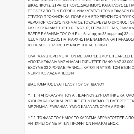
ΔΙΚΑΣΤΙΚΟΥΣ, ΣΤΡΑΤΙΩΤΙΚΟΥΣ, ΔΙΑΣΗΜΟΥΣ ΚΑΙ ΑΠΛΟΥΣ ΣΕ
ΕΞΟΔΟΣ ΑΠΟ ΤΗΝ ΕΥΡΩΠΗ. ΑΝΑΚΑΤΑΤΑΞΗ ΤΩΝ ΚΕΦΑΛΩΝ ΠΟΔ
ΣΤΡΑΤΟΥ.ΠΡΟΚΛΗΣΗ ΚΑΙ ΠΟΛΕΜΙΚΗ ΕΠΙΧΕΙΡΗΣΗ ΤΩΝ ΤΟΥΡ
ΑΕΡΟΠΟΡΙΚΟΥ ΔΥΣΤΥΧΗΜΑΤΟΣ ΤΟΥ.ΧΕΙΡΕΥΕΙ Ο ΘΡΟΝΟΣ ΤΟΥ
ΡΑΧΟΚΟΚΚΑΛΙΑΣ ΤΗΣ ΕΥΡ. ΕΝΩΣΗΣ, ΓΕΡΜ. ΑΓΓ. ΙΤΑΛ, ΓΑΛΛ 
ΒΛΕΠΕ ΕΜΒΛΗΜΑ ΤΟΥ Ο.Η.Ε ο πλανητης σε 33 κομματια} 32 τετρ
ILLUMINATI.ΡΩΣΟΣ ΠΑΤΡΙΑΡΧΗΣ ΓΙΑ ΕΝΑ ΜΗΝΑ ΚΑΙ ΠΑΡΑΔΟ
ΙΣΟΠΕΔΩΘΕΙ ΠΛΗΝ ΤΟΥ ΝΑΟΥ ΤΗΣ ΑΓ. ΣΟΦΙΑΣ.
ΟΛΑ ΤΑ ΑΝΩΤΕΡΩ ΜΕΤΑ ΤΟΝ ΜΕΓΑΛΟ "ΣΕΙΣΜΟ".ΕΙΤΕ ΑΡΕΣΕΙ ΕΙΤ
ΑΠΟ ΤΑ ΚΕΦΑΛΙΑ ΜΑΣ ΔΗΛΑΔΗ ΣΚΕΦΤΕΙΤΕ ΠΑΝΩ ΜΑΣ 33.00
ΕΧΟΥΜΕ 33 ΧΡΟΝΙΑ ΕΙΡΗΝΗΣ.... ΚΑΤΟΠΙΝ ΑΥΤΩΝ ΤΩΝ ΕΤΩΝ 
ΝΕΚΡΗ ΚΟΙΛΑΔΑ ΜΠΕΘΣΙΝ
ΔΙΑ ΣΤΟΜΑΤΟΣ ΕΥΑΓΓΕΛΟΥ ΤΟΥ ΟΥΤΙΔΑΝΟΥ
Υ.Γ 1. Η ΑΠΟΚΑΛΥΨΗ ΤΟΥ ΑΓ. ΙΩΑΝΝΟΥ ΣΥΝΤΑΧΤΗΚΕ ΚΑΙ ΟΛ
ΚΥΘΗΡΑ ΚΑΙ ΟΛΟΚΛΗΡΩΘΗΚΕ ΣΤΗΝ ΠΑΤΜΟ. ΟΙ ΠΑΤΕΡΕΣ ΞΕΚ
ΜΕ ΣΗΜΑΙΑ, ΕΜΒΛΗΜΑ, ΥΜΝΟ ΚΑΙ ΑΝΑΓΝΩΡΙΣΗ ΔΙΕΘΝΗ.
Υ.Γ 2. ΤΟ ΦΛΑΣ ΤΟΥ ΗΛΙΟΥ ΤΟ ΧΑΡΑΓΜΑ-ΔΕΡΜΑΤΟΣΤΙΞΕΙΑ ΠΟ
ΑΝΤΙΧΡΙΣΤΟΥ ΜΕΤΑ ΤΩΝ ΠΡΟΦΗΤΩΝ ΗΛΙΑ ΚΑΙ ΕΝΩΧ.