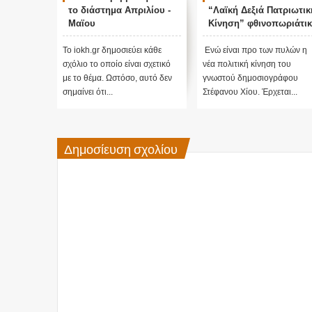
το διάστημα Απριλίου -
“Λαϊκή Δεξιά Πατριωτικ
Μαϊου
Κίνηση” φθινοπωριάτι
θα εισέλθει στην βουλή
με διψήφια ποσοστά...!!
Το iokh.gr δημοσιεύει κάθε
Ενώ είναι προ των πυλών η
σχόλιο το οποίο είναι σχετικό
νέα πολιτική κίνηση του
με το θέμα. Ωστόσο, αυτό δεν
γνωστού δημοσιογράφου
σημαίνει ότι...
Στέφανου Χίου. Έρχεται...
Δημοσίευση σχολίου