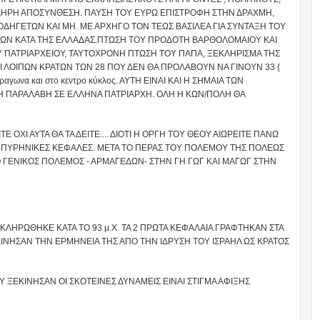
 ΠΛΗΡΗ ΑΠΟΣΥΝΘΕΣΗ. ΠΑΥΣΗ ΤΟΥ ΕΥΡΩ ΕΠΙΣΤΡΟΦΗ ΣΤΗΝ ΔΡΑΧΜΗ,
ΗΓΕΤΩΝ ΚΑΙ ΜΗ. ΜΕ ΑΡΧΗΓΟ ΤΟΝ ΤΕΩΣ ΒΑΣΙΛΕΑ ΓΙΑ ΣΥΝΤΑΞΗ ΤΟΥ
ΚΩΝ ΚΑΤΑ ΤΗΣ ΕΛΛΑΔΑΣ.ΠΤΩΣΗ ΤΟΥ ΠΡΟΔΟΤΗ ΒΑΡΘΟΛΟΜΑΙΟΥ ΚΑΙ
 ΠΑΤΡΙΑΡΧΕΙΟΥ, ΤΑΥΤΟΧΡΟΝΗ ΠΤΩΣΗ ΤΟΥ ΠΑΠΑ, ΞΕΚΛΗΡΙΣΜΑ ΤΗΣ
ΚΑΙ ΛΟΙΠΩΝ ΚΡΑΤΩΝ ΤΩΝ 28 ΠΟΥ ΔΕΝ ΘΑ ΠΡΟΛΑΒΟΥΝ ΝΑ ΓΙΝΟΥΝ 33 {
αγωνα και στο κεντρο κύκλος. ΑΥΤΗ ΕΙΝΑΙ ΚΑΙ Η ΣΗΜΑΙΑ ΤΩΝ
ΣΗ ΠΑΡΑΛΑΒΗ ΣΕ ΕΛΛΗΝΑ ΠΑΤΡΙΑΡΧΗ. ΟΛΗ Η ΚΩΝ/ΠΟΛΗ ΘΑ
Ε ΟΧΙ ΑΥΤΑ ΘΑ ΤΑ ΔΕΙΤΕ.... ΔΙΟΤΙ Η ΟΡΓΗ ΤΟΥ ΘΕΟΥ ΑΙΩΡΕΙΤΕ ΠΑΝΩ
0 ΠΥΡΗΝΙΚΕΣ ΚΕΦΑΛΕΣ. ΜΕΤΑ ΤΟ ΠΕΡΑΣ ΤΟΥ ΠΟΛΕΜΟΥ ΤΗΣ ΠΟΛΕΩΣ
Ο ΓΕΝΙΚΟΣ ΠΟΛΕΜΟΣ - ΑΡΜΑΓΕΔΩΝ- ΣΤΗΝ ΓΗ ΓΩΓ ΚΑΙ ΜΑΓΩΓ ΣΤΗΝ
ΟΚΛΗΡΩΘΗΚΕ ΚΑΤΑ ΤΟ 93 μ.Χ. ΤΑ 2 ΠΡΩΤΑ ΚΕΦΑΛΑΙΑ ΓΡΑΦΤΗΚΑΝ ΣΤΑ
ΙΝΗΣΑΝ ΤΗΝ ΕΡΜΗΝΕΙΑ ΤΗΣ ΑΠΟ ΤΗΝ ΙΔΡΥΣΗ ΤΟΥ ΙΣΡΑΗΛ ΩΣ ΚΡΑΤΟΣ
Υ ΞΕΚΙΝΗΣΑΝ ΟΙ ΣΚΟΤΕΙΝΕΣ ΔΥΝΑΜΕΙΣ ΕΙΝΑΙ ΣΤΙΓΜΑ ΑΦΙΞΗΣ