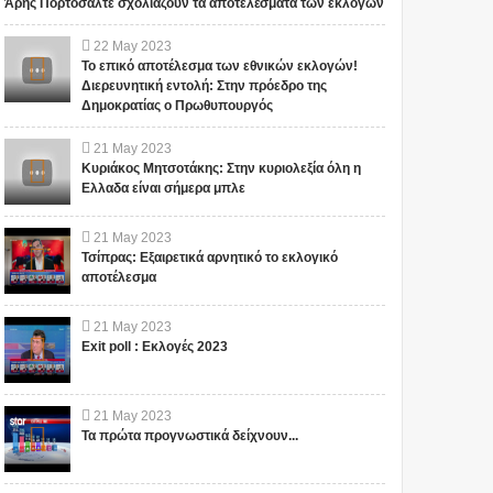
Άρης Πορτοσάλτε σχολιάζουν τα αποτελέσματα των εκλογών
22
May
2023
Το επικό αποτέλεσμα των εθνικών εκλογών!
Διερευνητική εντολή: Στην πρόεδρο της
Δημοκρατίας ο Πρωθυπουργός
21
May
2023
Κυριάκος Μητσοτάκης: Στην κυριολεξία όλη η
Ελλαδα είναι σήμερα μπλε
21
May
2023
Τσίπρας: Εξαιρετικά αρνητικό το εκλογικό
αποτέλεσμα
21
May
2023
Exit poll : Εκλογές 2023
21
May
2023
Τα πρώτα προγνωστικά δείχνουν...
Μετά την πανσέληνο της
Προβλέψεις: Το