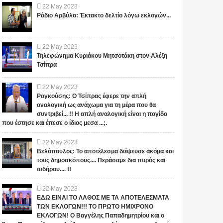
22
May
2023
Ράδιο Αρβύλα: Έκτακτο δελτίο λόγω εκλογών...
22
May
2023
Τηλεφώνημα Κυριάκου Μητσοτάκη στον Αλέξη
Τσίπρα
22
May
2023
Ραγκούσης: Ο Τσίπρας έφερε την απλή
αναλογική ως ανάχωμα για τη μέρα που θα
συντριβεί... !! Η απλή αναλογική είναι η παγίδα
που έστησε και έπεσε ο ίδιος μεσα ...;.
22
May
2023
Βελόπουλος: Το αποτέλεσμα διέψευσε ακόμα και
τους δημοσκόπους.... Περάσαμε δια πυρός και
σιδήρου.... !!
22
May
2023
ΕΔΩ ΕΙΝΑΙ ΤΟ ΛΑΘΟΣ ΜΕ ΤΑ ΑΠΟΤΕΛΕΣΜΑΤΑ
ΤΩΝ ΕΚΛΟΓΩΝ!!! ΤΟ ΠΡΩΤΟ ΗΜΙΧΡΟΝΟ
ΕΚΛΟΓΩΝ! Ο Βαγγέλης Παπαδημητρίου και ο