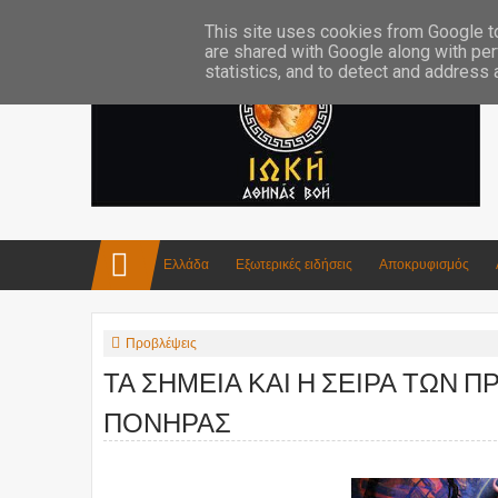
Επικοινωνία:info4iokh@gmail.com
Κατασκευές
Ποίηση
This site uses cookies from Google to 
are shared with Google along with per
statistics, and to detect and address
Ελλάδα
Εξωτερικές ειδήσεις
Αποκρυφισμός
Προβλέψεις
ΤΑ ΣΗΜΕΙΑ ΚΑΙ Η ΣΕΙΡΑ ΤΩΝ 
ΠΟΝΗΡΑΣ