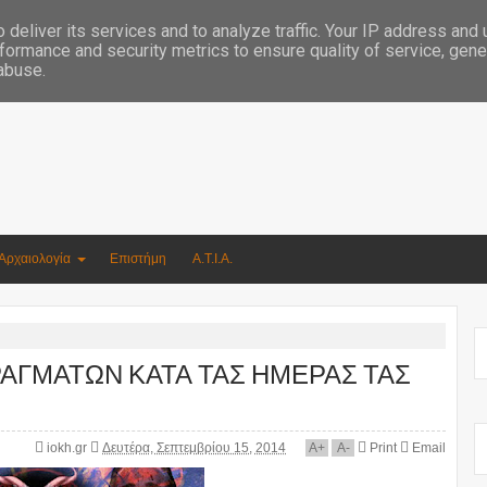
Συγγραφέας Νικόλαος Αργυρίου
deliver its services and to analyze traffic. Your IP address and
formance and security metrics to ensure quality of service, gen
 abuse.
Αρχαιολογία
Επιστήμη
Α.Τ.Ι.Α.
ΠΡΑΓΜΑΤΩΝ ΚΑΤΑ ΤΑΣ ΗΜΕΡΑΣ ΤΑΣ
iokh.gr
Δευτέρα, Σεπτεμβρίου 15, 2014
A
+
A
-
Print
Email