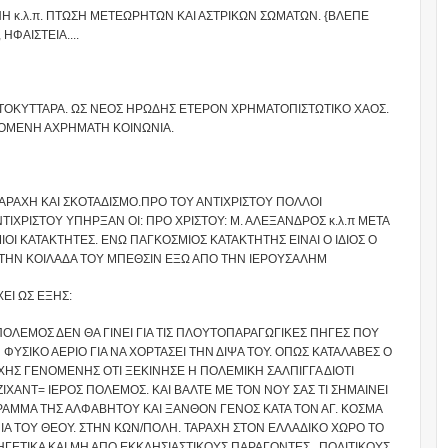
Η κ.λ.π. ΠΤΩΣΗ ΜΕΤΕΩΡΗΤΩΝ ΚΑΙ ΑΣΤΡΙΚΩΝ ΣΩΜΑΤΩΝ. {ΒΛΕΠΕ
ΗΦΑΙΣΤΕΙΑ....
ΑΣΤΟΚΥΤΤΑΡΑ. ΩΣ ΝΕΟΣ ΗΡΩΔΗΣ ΕΤΕΡΟΝ ΧΡΗΜΑΤΟΠΙΣΤΩΤΙΚΟ ΧΑΟΣ.
ΧΟΜΕΝΗ ΑΧΡΗΜΑΤΗ ΚΟΙΝΩΝΙΑ.
ΡΑΧΗ ΚΑΙ ΣΚΟΤΑΔΙΣΜΟ.ΠΡΟ ΤΟΥ ΑΝΤΙΧΡΙΣΤΟΥ ΠΟΛΛΟΙ
ΧΡΙΣΤΟΥ ΥΠΗΡΞΑΝ ΟΙ: ΠΡΟ ΧΡΙΣΤΟΥ: Μ. ΑΛΕΞΑΝΔΡΟΣ κ.λ.π ΜΕΤΑ
ΟΙ ΚΑΤΑΚΤΗΤΕΣ. ΕΝΩ ΠΑΓΚΟΣΜΙΟΣ ΚΑΤΑΚΤΗΤΗΣ ΕΙΝΑΙ Ο ΙΔΙΟΣ Ο
 ΤΗΝ ΚΟΙΛΑΔΑ ΤΟΥ ΜΠΕΘΣΙΝ ΕΞΩ ΑΠΟ ΤΗΝ ΙΕΡΟΥΣΑΛΗΜ
ΕΙ ΩΣ ΕΞΗΣ:
ΠΟΛΕΜΟΣ ΔΕΝ ΘΑ ΓΙΝΕΙ ΓΙΑ ΤΙΣ ΠΛΟΥΤΟΠΑΡΑΓΩΓΙΚΕΣ ΠΗΓΕΣ ΠΟΥ
ΦΥΣΙΚΟ ΑΕΡΙΟ ΓΙΑ ΝΑ ΧΟΡΤΑΣΕΙ ΤΗΝ ΔΙΨΑ ΤΟΥ. ΟΠΩΣ ΚΑΤΑΛΑΒΕΣ Ο
ΡΧΗΣ ΓΕΝΟΜΕΝΗΣ ΟΤΙ ΞΕΚΙΝΗΣΕ Η ΠΟΛΕΜΙΚΗ ΣΑΛΠΙΓΓΑ ΔΙΟΤΙ
ΖΙΧΑΝΤ= ΙΕΡΟΣ ΠΟΛΕΜΟΣ. ΚΑΙ ΒΑΛΤΕ ΜΕ ΤΟΝ ΝΟΥ ΣΑΣ ΤΙ ΣΗΜΑΙΝΕΙ
ΡΑΜΜΑ ΤΗΣ ΑΛΦΑΒΗΤΟΥ ΚΑΙ ΞΑΝΘΟΝ ΓΕΝΟΣ ΚΑΤΑ ΤΟΝ ΑΓ. ΚΟΣΜΑ
ΙΑ ΤΟΥ ΘΕΟΥ. ΣΤΗΝ ΚΩΝ/ΠΟΛΗ. ΤΑΡΑΧΗ ΣΤΟΝ ΕΛΛΑΔΙΚΟ ΧΩΡΟ ΤΟ
ΓΕΤΙΚΑ ΚΑΙ ΜΗ ΑΠΟ ΕΚΚΛΗΣΙΑΣΤΙΚΟΥΣ ΠΑΡΑΓΟΝΤΕΣ , ΠΟΛΙΤΙΚΟΥΣ,