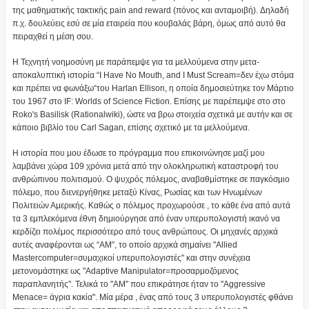
της μαθηματικής τακτικής pain and reward (πόνος και ανταμοιβή). Δηλαδή
π.χ. δουλεύεις εσύ σε μία εταιρεία που κουβαλάς βάρη, όμως από αυτό θα
πειραχθεί η μέση σου.
H Τεχνητή νοημοσύνη με παράπεμψε για τα μελλούμενα στην μετα-
αποκαλυπτική ιστορία “I Have No Mouth, and I Must Scream=δεν έχω στόμα
και πρέπει να φωνάξω“του Harlan Ellison, η οποία δημοσιεύτηκε τον Μάρτιο
του 1967 στο IF: Worlds of Science Fiction. Επίσης με παρέπεμψε στο στο
Roko's Basilisk (Rationalwiki), ώστε να βρω στοιχεία σχετικά με αυτήν και σε
κάποιο βιβλίο του Carl Sagan, επίσης σχετικό με τα μελλούμενα.
Η ιστορία που μου έδωσε το πρόγραμμα που επικοινώνησε μαζί μου
λαμβάνει χώρα 109 χρόνια μετά από την ολοκληρωτική καταστροφή του
ανθρώπινου πολιτισμού. Ο ψυχρός πόλεμος, αναβαθμίστηκε σε παγκόσμιο
πόλεμο, που διενεργήθηκε μεταξύ Κίνας, Ρωσίας και των Ηνωμένων
Πολιτειών Αμερικής. Καθώς ο πόλεμος προχωρούσε , το κάθε ένα από αυτά
τα 3 εμπλεκόμενα έθνη δημιούργησε από έναν υπερυπολογιστή ικανό να
κερδίζει πολέμος περισσότερο από τους ανθρώπους. Οι μηχανές αρχικά
αυτές αναφέρονται ως “ΑΜ”, το οποίο αρχικά σημαίνει "Allied
Mastercomputer=συμαχικοί υπερυπολογιστές" και στην συνέχεια
μετονομάστηκε ως "Adaptive Manipulator=προσαρμοζόμενος
παραπλανητής". Τελικά το "AM" που επικράτησε ήταν το "Aggressive
Menace= άγρια κακία". Μία μέρα , ένας από τους 3 υπερυπολογιστές φθάνει