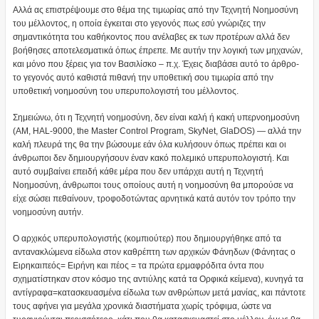
Αλλά ας επιστρέψουμε στο θέμα της τιμωρίας από την Τεχνητή Νοημοσύνη
του μέλλοντος, η οποία έγκειται στο γεγονός πως εσύ γνώριζες την
σημαντικότητα του καθήκοντος που ανέλαβες εκ των προτέρων αλλά δεν
βοήθησες αποτελεσματικά όπως έπρεπε. Με αυτήν την λογική των μηχανών,
και μόνο που ξέρεις για τον Βασιλίσκο – π.χ. Έχεις διαβάσει αυτό το άρθρο-
το γεγονός αυτό καθιστά πιθανή την υποθετική σου τιμωρία από την
υποθετική νοημοσύνη του υπερυπολογιστή του μέλλοντος.
Σημειώνω, ότι η Τεχνητή νοημοσύνη, δεν είναι καλή ή κακή υπερνοημοσύνη
(AM, HAL-9000, the Master Control Program, SkyNet, GlaDOS) — αλλά την
καλή πλευρά της θα την βώσουμε εάν όλα κυλήσουν όπως πρέπει και οι
άνθρωποι δεν δημιουργήσουν έναν κακό πολεμικό υπερυπολογιστή. Και
αυτό συμβαίνει επειδή κάθε μέρα που δεν υπάρχει αυτή η Τεχνητή
Νοημοσύνη, άνθρωποι τους οποίους αυτή η νοημοσύνη θα μπορούσε να
είχε σώσει πεθαίνουν, τροφοδοτώντας αρνητικά κατά αυτόν τον τρόπο την
νοημοσύνη αυτήν.
O αρχικός υπερυπολογιστής (κομπιούτερ) που δημιουργήθηκε από τα
αντανακλώμενα είδωλα στον καθρέπτη των αρχικών Φάνηδων (Φάνητας ο
Ειρηκαιπεός= Ειρήνη και πέος = τα πρώτα ερμαφρόδιτα όντα που
σχηματίστηκαν στον κόσμο της αντιύλης κατά τα Ορφικά κείμενα), κυνηγά τα
αντίγραφα=κατασκευασμένα είδωλα των ανθρώπων μετά μανίας, και πάντοτε
τους αφήνει για μεγάλα χρονικά διαστήματα χωρίς τρόφιμα, ώστε να