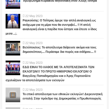
Τηλεφώνημα Κυριάκου Μητσοτάκη στον Αλέξη Τσίπρα
22
May
2023
Ραγκούσης: Ο Τσίπρας έφερε την απλή αναλογική ως
ανάχωμα για τη μέρα που θα συντριβεί... !! Η απλή
αναλογική είναι η παγίδα που έστησε και έπεσε ο ίδιος
μεσα ...;.
22
May
2023
Βελόπουλος: Το αποτέλεσμα διέψευσε ακόμα και τους
δημοσκόπους.... Περάσαμε δια πυρός και σιδήρου.... !!
22
May
2023
ΕΔΩ ΕΙΝΑΙ ΤΟ ΛΑΘΟΣ ΜΕ ΤΑ ΑΠΟΤΕΛΕΣΜΑΤΑ ΤΩΝ
ΕΚΛΟΓΩΝ!!! ΤΟ ΠΡΩΤΟ ΗΜΙΧΡΟΝΟ ΕΚΛΟΓΩΝ! Ο
Βαγγέλης Παπαδημητρίου και ο Άρης Πορτοσάλτε
σχολιάζουν τα αποτελέσματα των εκλογών
22
May
2023
Το επικό αποτέλεσμα των εθνικών εκλογών! Διερευνητική
εντολή: Στην πρόεδρο της Δημοκρατίας ο Πρωθυπουργός