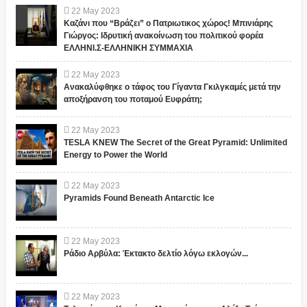
22
May
2023
Καζάνι που “Βράζει” ο Πατριωτικος χώρος! Μπινιάρης
Γιώργος: Ιδρυτική ανακοίνωση του πολιτικού φορέα
ΕΛΛΗΝΙ.Σ-ΕΛΛΗΝΙΚΗ ΣΥΜΜΑΧΙΑ
22
May
2023
Ανακαλύφθηκε ο τάφος του Γίγαντα Γκιλγκαμές μετά την
αποξήρανση του ποταμού Ευφράτη;
22
May
2023
TESLA KNEW The Secret of the Great Pyramid: Unlimited
Energy to Power the World
22
May
2023
Pyramids Found Beneath Antarctic Ice
22
May
2023
Ράδιο Αρβύλα: Έκτακτο δελτίο λόγω εκλογών...
22
May
2023