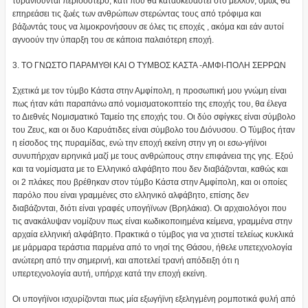
τυρανιούνται περισσότερο, κάτι που θα κατασκευαστεί στο μέλλον, όμως θα
επηρεάσει τις ζωές των ανθρώπων στερώντας τους από τρόφιμα και
βάζωντάς τους να λιμοκρονήσουν σε όλες τις εποχές , ακόμα και εάν αυτοί
αγνοούν την ύπαρξη του σε κάποια παλαιότερη εποχή.
3. ΤΟ ΓΝΩΣΤΟ ΠΑΡΑΜΥΘΙ ΚΑΙ Ο ΤΥΜΒΟΣ ΚΑΣΤΑ -ΑΜΦΙ-ΠΟΛΗ ΣΕΡΡΩΝ
Σχετικά με τον τύμβο Κάστα στην Αμφίπολη, η προσωπική μου γνώμη είναι
πως ήταν κάτι παραπάνω από νομισματοκοπτείο της εποχής του, θα έλεγα
το Διεθνές Νομισματικό Ταμείο της εποχής του. Οι δύο σφίγκες είναι σύμβολο
του Ζευς, και οι δυο Καρυάτιδες είναι σύμβολο του Διόνυσου. Ο Τύμβος ήταν
η είσοδος της πυραμίδας, ενώ την εποχή εκείνη στην γη οι εσω-γήϊνοι
συνυπήρχαν ειρηνικά μαζί με τους ανθρώπους στην επιφάνεια της γης. Εξού
και τα νομίσματα με το Ελληνικό αλφάβητο που δεν διαβάζονται, καθώς και
οι 2 πλάκες που βρέθηκαν στον τύμβο Κάστα στην Αμφίπολη, και οι οποίες
παρόλο που είναι γραμμένες στο ελληνικό αλφάβητο, επίσης δεν
διαβάζονται, διότι είναι γραφές υπογήϊνων (Βρηλάκια). Οι αρχαιολόγοι που
τις ανακάλυψαν νομίζουν πως είναι κωδικοποιημένα κείμενα, γραμμένα στην
αρχαία ελληνική αλφάβητο. Πρακτικά ο τύμβος για να χτιστεί τελείως κυκλικά
με μάρμαρα τεράστια παρμένα από το νησί της Θάσου, ήθελε υπετεχνολογία
ανώτερη από την σημερινή, και αποτελεί τρανή απόδειξη ότι η
υπερτεχνολογία αυτή, υπήρχε κατά την εποχή εκείνη.
Οι υπογήϊνοι ισχυρίζονται πως μία εξωγήϊνη εξεληγμένη ρομποτικά φυλή από