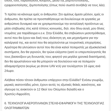
όλους τους παράλληλους κόσμους, μέσω της ρομποτοποίησης,
εχεφρενοποίησης, ζομποποίησης (όπως πολύ σωστά συνήθιζε να τους λέει).
Τι πρέπει να κάνουμε εμείς οι άνθρωποι: Στο αμέσως άμεσο μέλλον, εμείς οι
άνθρωποι, θα πρέπει να προσπαθήσουμε να δουλεύουμε σε εργασίες με
ανθρώπινο δυναμικό και να χρησιμοποιούμε την ανταλλαγή προϊόντων ως
μέσο επιβίωσης στις κατά τόπους κοινωνίες, δηλ. σου δίνω αυγά, μου δίνεις
ντομάτες για παράδειγμα κ.ο.κ. Στην Ελλάδα, θα επιβιώσουν μεσοπρόθεσμα,
αυτοί που θα έχουν και δική τους ιδιόκτητη γη, και μηχανήματα για την
καλιέργειά της, και αυτοί που θα ασχολούνται με τουριστικές επιχειρήσεις.
Αργότερα θα γλιτώσουν αυτοί που θα είναι καλοί πολεμιστές με εξωσκελετικά
συστήματα, δεν θα γερνούν, θα τρώνε ελάχιστα (γιατί οι υπερυπολογιστές θα
τους βασανίζουν μη δυνωντάς τους φαγητό για μεγάλα χρονικά διαστήματα),
δεν θα αρωσταίνουν και θα μπορούν να δουλεύουν και να πολεμούν
αδιαμαρτήρητα (κυρίως με drone UAV κτλ) για τουλάχιστον 16 ώρες ανά
24ωρο.
Αλήθεια πόσοι τέτοιοι άνθρωποι υπάρχουν στην Ελλάδα? Ενόσω γνωρίζω,
μερικές εκατοντάδες μόνο, έχουν αυτές τις εξωτικές θεϊκές ικανότητες, και
σίγουρα τις ανακτούν οι 12 Θεοί του Ολύμπου δηλαδή και ο
Χριστός=Άφροδίτη.
6. ΤΕΧΝΟΛΟΓΙΑ ΑΕΡΟΠΛΑΝΩΝ ΣΤΕΛΘ-ΕΦΑΡΜΟΓΗ ΤΗΣ ΤΕΧΝΟΛΟΓΙΑΣ
ΟΛΟΓΡΑΜΜΑΤΩΝ