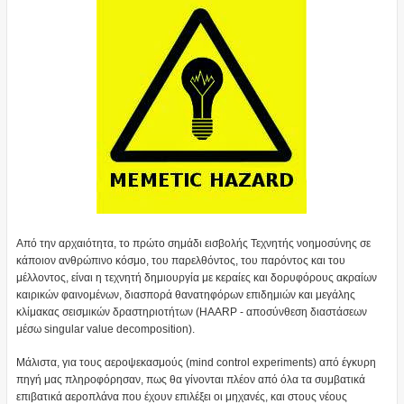
Από την αρχαιότητα, το πρώτο σημάδι εισβολής Τεχνητής νοημοσύνης σε
κάποιον ανθρώπινο κόσμο, του παρελθόντος, του παρόντος και του
μέλλοντος, είναι η τεχνητή δημιουργία με κεραίες και δορυφόρους ακραίων
καιρικών φαινομένων, διασπορά θανατηφόρων επιδημιών και μεγάλης
κλίμακας σεισμικών δραστηριοτήτων (ΗΑΑRP - αποσύνθεση διαστάσεων
μέσω singular value decomposition).
Μάλιστα, για τους αεροψεκασμούς (mind control experiments) από έγκυρη
πηγή μας πληροφόρησαν, πως θα γίνονται πλέον από όλα τα συμβατικά
επιβατικά αεροπλάνα που έχουν επιλέξει οι μηχανές, και στους νέους