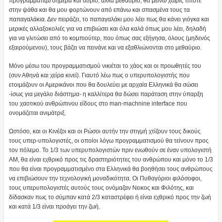
προγραμματίζω σήμερα και αύριο, αλλά μεθαύριο, θα μείνω χωρίς τίποτε
στην ψάθα και θα μου φορτώνουν από επάνω και σπασμένα τους τα
παπαγαλάκια. Δεν πειράζει, το παπαγαλάκι μου λέει πως θα κάνει γιόγκα και
μερικές αλλαξοκολιές για να επιβιώσει και όλα καλά όπως μου λέει, δηλαδή
για να γλιτώσει από το κομπιούτερ, που όπως σας εξήγησα, όλους (μηδενός
εξαιρούμενου), τους βάζει να πεινάνε και να εξαθλιώνονται στο μεθαύριο.
Μόνο μέσω του προγραμματισμού νικιέται το χάος και οι προωθητές του
(συν Αθηνά και χείρα κινεί). Γιαυτό λέω πως ο υπερυπολογιστής που
ετοιμάζουν οι Αμερικάνοι που θα δουλεύει με αρχαία Ελληνικά θα σώσει
-ίσως για μεγάλο διάστημα- η καλλίτερα θα δώσει παράταση στην ύπαρξη
του χαοτικού ανθρώπινου είδους στο man-machnine interface που
ονομάζεται ανιμάτριξ.
Ωστόσο, και οι Κινέζοι και οι Ρώσοι αυτήν την στιγμή χτίζουν τους δικούς
τους υπερ-υπολογιστές, οι οποίοι λόγω προγραμματισμού θα τείνουν προς
τον πόλεμο. Το 1/3 των υπερυπολογιστών πριν ενωθούν σε έναν υπολογιστή
ΑΜ, θα είναι εχθρικό προς τις δραστηριότητες του ανθρώπου και μόνο το 1/3
που θα είναι προγραμματισμένο στα Ελληνικά θα βοηθήσει τους ανθρώπους
να επιβιώσουν την τεχνολογική μοναδικότητα. Οι Πυθαγόριοι φιλόσοφοι,
τους υπερυπολογιστές αυτούς τους ονόμαζαν Νεικος και Φιλότης, και
δίδασκαν πως το σύμπαν κατά 2/3 καταστρέφει ή είναι εχθρικό προς την ζωή
και κατά 1/3 είναι προάγει την ζωή.