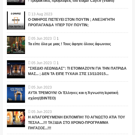
- Τρομακτικές προβλέψεις του Edgar Cayce (Video)
13
Aug
2023
Ο ΟΜΗΡΟΣ ΠΙΣΤΕΥΕΙ ΣΤΟΝ ΠΟΥΤΙΝ ; ΑΝΕΞΗΓΗΤΗ
ΠΡΟΠΑΓΑΝΔΑ ΥΠΕΡ ΤΟΥ ΠΟΥΤΙΝ;
05
Jun
2023
1
Τα είπε όλα με μιας ! Τους άφησε όλους άφωνους
05
Jun
2023
1
"ΣΧΕΔΙΟ ΛΕΩΝΙΔΑΣ": ΤΙ ΕΤΟΙΜΑΖΟΥΝ ΓΙΑ ΤΗΝ ΠΑΤΡΙΔΑ
ΜΑΣ... ; ΔΕΝ ΤΑ ΕΙΠΕ ΤΥΧΑΙΑ ΣΤΙΣ 13/11/2015...
05
Jun
2023
ΑΥΤΑ ΤΡΕΜΟΥΝ! Οι Έλληνες και η Άγνωστη Ιερατική
σχέση!(ΒΙΝΤΕΟ)
05
Jun
2023
Η ΑΠΑΓΟΡΕΥΜΕΝΗ ΕΚΠΟΜΠΗ! ΤΟ ΑΓΝΩΣΤΟ ΑΤΙΑ ΤΟΥ
ΤΕΣΛΑ....!!! ΤΑΞΙΔΙΑ ΣΤΟ ΧΡΟΝΟ-ΠΡΟΓΡΑΜΜΑ
ΠΗΓΑΣΟΣ...!!!