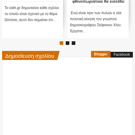
φθινοπωριάτικα θα εισέλθει
στην βουλή με διψήφια
Το iokh.gr δημοσιεύει κάθε σχόλιο
ποσοστά...!!!
Ενώ είναι προ των πυλών η νέα
το οποίο είναι σχετικό με το θέμα.
πολιτική κίνηση του γνωστού
Ωστόσο, αυτό δεν σημαίνει ότι...
δημοσιογράφου Στέφανου Χίου.
Έρχεται...
Δημοσίευση σχολίου
Blogger
Facebook