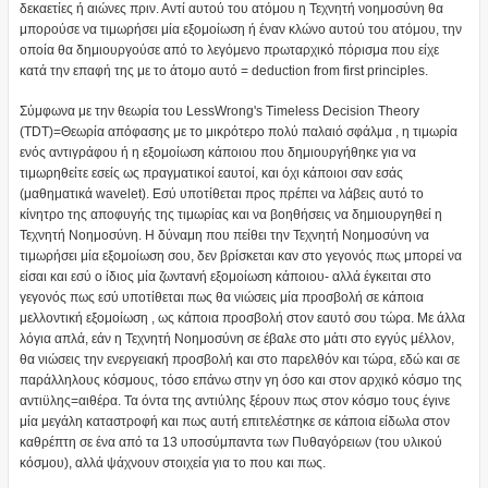
δεκαετίες ή αιώνες πριν. Αντί αυτού του ατόμου η Τεχνητή νοημοσύνη θα
μπορούσε να τιμωρήσει μία εξομοίωση ή έναν κλώνο αυτού του ατόμου, την
οποία θα δημιουργούσε από το λεγόμενο πρωταρχικό πόρισμα που είχε
κατά την επαφή της με το άτομο αυτό = deduction from first principles.
Σύμφωνα με την θεωρία του LessWrong's Timeless Decision Theory
(TDT)=Θεωρία απόφασης με το μικρότερο πολύ παλαιό σφάλμα , η τιμωρία
ενός αντιγράφου ή η εξομοίωση κάποιου που δημιουργήθηκε για να
τιμωρηθείτε εσείς ως πραγματικοί εαυτοί, και όχι κάποιοι σαν εσάς
(μαθηματικά wavelet). Εσύ υποτίθεται προς πρέπει να λάβεις αυτό το
κίνητρο της αποφυγής της τιμωρίας και να βοηθήσεις να δημιουργηθεί η
Τεχνητή Νοημοσύνη. Η δύναμη που πείθει την Τεχνητή Νοημοσύνη να
τιμωρήσει μία εξομοίωση σου, δεν βρίσκεται καν στο γεγονός πως μπορεί να
είσαι και εσύ ο ίδιος μία ζωντανή εξομοίωση κάποιου- αλλά έγκειται στο
γεγονός πως εσύ υποτίθεται πως θα νιώσεις μία προσβολή σε κάποια
μελλοντική εξομοίωση , ως κάποια προσβολή στον εαυτό σου τώρα. Με άλλα
λόγια απλά, εάν η Τεχνητή Νοημοσύνη σε έβαλε στο μάτι στο εγγύς μέλλον,
θα νιώσεις την ενεργειακή προσβολή και στο παρελθόν και τώρα, εδώ και σε
παράλληλους κόσμους, τόσο επάνω στην γη όσο και στον αρχικό κόσμο της
αντιϋλης=αιθέρα. Τα όντα της αντιύλης ξέρουν πως στον κόσμο τους έγινε
μία μεγάλη καταστροφή και πως αυτή επιτελέστηκε σε κάποια είδωλα στον
καθρέπτη σε ένα από τα 13 υποσύμπαντα των Πυθαγόρειων (του υλικού
κόσμου), αλλά ψάχνουν στοιχεία για το που και πως.