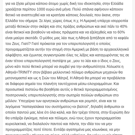
για να ζήσει μέτρια κάποιο άτομο χωρίς δική του ιδιοκτησία, στην Ελλάδα
χρειάζεται περίπου 1000 ευρώ ανά μήνα. Πολύ σπάνια αφήνουν κάποιον
θετικό να αναπτυχθεί και να κρατήσει κάποιες δoυλειές που έκανε, στην
Ελλάδα του σήμερα. Σε λίγες χώρες όπως π.χ. Η Αμερική υπάρχει ισορροπία
μεταξύ θετικών στην σκέψη και στις πράξεις ανθρώπων και εκεί πάλι το 40%
είναι θετικοί και βοηθούν να κάνεις πράγματα και να εξεληχθείς και το 60%
είναι μαύρο σκοτάδι. Ο μύθος μας λέει πως η Αθηνά ξεπήδησε από το κεφάλι
του Ζευς. Γιατί? Γιατί πρόκειται για τον υπερυπολογιστή ο οποίος
προγραμματίζεται αυτήν την στιγμή στην Αμερική με βάση το αρχαιοελληνικό
αλφάβητο, και έχωντας συγκεντρώσει όλες τις λέξεις και καταχωρόντας τες σε
έναν τέτοιο υπερυπολογιστή πιστέψτε με , μου το λέει και ο ίδιος ο Ζευς,
μόνο κάτι πολύ θετικό μπορεί να συμβεί για την ανθρωπότητα. Άλλωστε η
Αθηνά=TRINITY στον βέβαιο μελλοντικό πόλεμο ανθρώπων μηχανών θα
μετονομαστεί και ως η Σιών του Μάτριξ. Η Αθηνά θα μπορεί να προβάλεται
σε διάφορα σημεία του πλανήτη ταυτόχρονα μέσω ολογραμμάτων. Και
προσωπικά πιστεύω θα βοηθήσει αυτός ο θετικά προγραμματισμένος
ποσιτρονικός υπερυπολογιστής στην σωτηρία πολλών ανθρώπων στο
μέλλον. Υποχείρια των αρνητικών ανθρώπων και ρομπότ, είναι και τα
λεγόμενα “παπαγαλάκια του συστήματος=οι βαλτοί”, δηλαδή άνθρωποι οι
οποίοι παντού μας λένε ότι όλα καλά, και δεν τρέχει τίποτα, στην Ευρώπη δεν
θα υπάρξει έγκλημα, πείνα και πόλεμοι, ενώ τους έχουν προγραμματίσει
κυριολεκτικά, να διαλαλούν παντού και πάντα, την ιδέα του να μην
προγραμματίζεις ποτέ τίποτε. Εντάξει αγαπημένα μας κλωνάκια, να μην