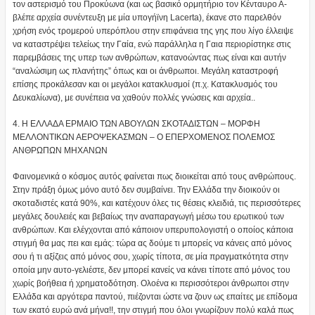
τον αστερισμό του Προκύωνα (και ως βασικό ορμητήριο τον Κένταυρο Α-
βλέπε αρχεία συνέντευξη με μία υπογήϊνη Lacerta), έκανε στο παρελθόν
χρήση ενός τρομερού υπερόπλου στην επιφάνεια της γης που λίγο έλλειψε
να καταστρέψει τελείως την Γαία, ενώ παράλληλα η Γαια περιορίστηκε στις
παρεμβάσεις της υπερ των ανθρώπων, κατανοώντας πως είναι και αυτήν
“αναλώσιμη ως πλανήτης” όπως και οι άνθρωποι. Μεγάλη καταστροφή
επίσης προκάλεσαν και οι μεγάλοι κατακλυσμοί (π.χ. Κατακλυσμός του
Δευκαλίωνα), με συνέπεια να χαθούν πολλές γνώσεις και αρχεία..
4. Η ΕΛΛΑΔΑ ΕΡΜΑΙΟ ΤΩΝ ΑΒΟΥΛΩΝ ΣΚΟΤΑΔΙΣΤΩΝ – ΜΟΡΦΗ
ΜΕΛΛΟΝΤΙΚΩΝ ΑΕΡΟΨΕΚΑΣΜΩΝ – Ο ΕΠΕΡΧΟΜΕΝΟΣ ΠΟΛΕΜΟΣ
ΑΝΘΡΩΠΩΝ ΜΗΧΑΝΩΝ
Φαινομενικά ο κόσμος αυτός φαίνεται πως διοικείται από τους ανθρώπους.
Στην πράξη όμως μόνο αυτό δεν συμβαίνει. Την Ελλάδα την διοικούν οι
σκοταδιστές κατά 90%, και κατέχουν όλες τις θέσεις κλειδιά, τις περισσότερες
μεγάλες δουλειές και βεβαίως την αναπαραγωγή μέσω του ερωτικού των
ανθρώπων. Και ελέγχονται από κάποιον υπερυπολογιστή ο οποίος κάποια
στιγμή θα μας πει και εμάς: τώρα ας δούμε τι μπορείς να κάνεις από μόνος
σου ή τι αξίζεις από μόνος σου, χωρίς τίποτα, σε μία πραγματκότητα στην
οποία μην αυτο-γελιέστε, δεν μπορεί κανείς να κάνει τίποτε από μόνος του
χωρίς βοήθεια ή χρηματοδότηση. Ολοένα κι περισσότεροι άνθρωποι στην
Ελλάδα και αργότερα παντού, πιέζονται ώστε να ζουν ως επαίτες με επίδομα
των εκατό ευρώ ανά μήνα!!, την στιγμή που όλοι γνωρίζουν πολύ καλά πως