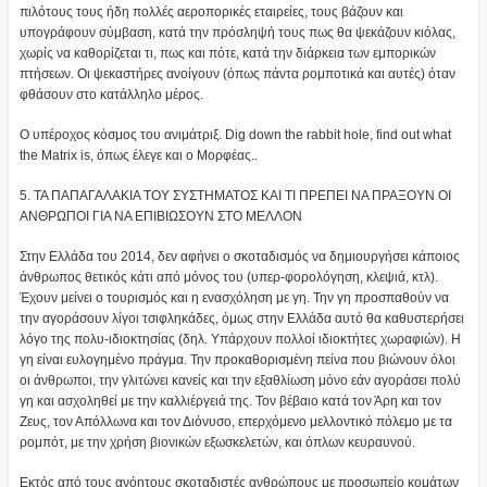
πιλότους τους ήδη πολλές αεροπορικές εταιρείες, τους βάζουν και
υπογράφουν σύμβαση, κατά την πρόσληψή τους πως θα ψεκάζουν κιόλας,
χωρίς να καθορίζεται τι, πως και πότε, κατά την διάρκεια των εμπορικών
πτήσεων. Οι ψεκαστήρες ανοίγουν (όπως πάντα ρομποτικά και αυτές) όταν
φθάσουν στο κατάλληλο μέρος.
Ο υπέροχος κόσμος του ανιμάτριξ. Dig down the rabbit hole, find out what
the Matrix is, όπως έλεγε και ο Μορφέας..
5. ΤΑ ΠΑΠΑΓΑΛΑΚΙΑ ΤΟΥ ΣΥΣΤΗΜΑΤΟΣ ΚΑΙ ΤΙ ΠΡΕΠΕΙ ΝΑ ΠΡΑΞΟΥΝ ΟΙ
ΑΝΘΡΩΠΟΙ ΓΙΑ ΝΑ ΕΠΙΒΙΩΣΟΥΝ ΣΤΟ ΜΕΛΛΟΝ
Στην Ελλάδα του 2014, δεν αφήνει ο σκοταδισμός να δημιουργήσει κάποιος
άνθρωπος θετικός κάτι από μόνος του (υπερ-φορολόγηση, κλεψιά, κτλ).
Έχουν μείνει ο τουρισμός και η ενασχόληση με γη. Την γη προσπαθούν να
την αγοράσουν λίγοι τσιφληκάδες, όμως στην Ελλάδα αυτό θα καθυστερήσει
λόγο της πολυ-ιδιοκτησίας (δηλ. Υπάρχουν πολλοί ιδιοκτήτες χωραφιών). Η
γη είναι ευλογημένο πράγμα. Την προκαθορισμένη πείνα που βιώνουν όλοι
οι άνθρωποι, την γλιτώνει κανείς και την εξαθλίωση μόνο εάν αγοράσει πολύ
γη και ασχοληθεί με την καλλιέργειά της. Τον βέβαιο κατά τον Άρη και τον
Ζευς, τον Απόλλωνα και τον Διόνυσο, επερχόμενο μελλοντικό πόλεμο με τα
ρομπότ, με την χρήση βιονικών εξωσκελετών, και όπλων κευραυνού.
Εκτός από τους ανόητους σκοταδιστές ανθρώπους με προσωπείο κομάτων