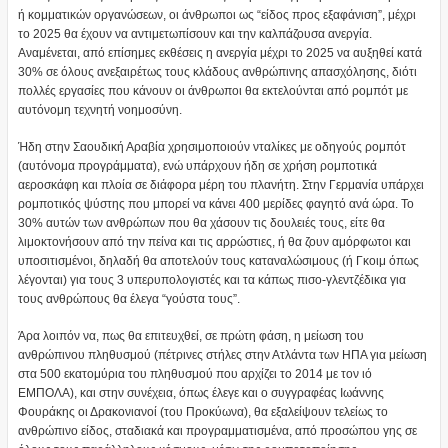
ή κομματικών οργανώσεων, οι άνθρωποι ως “είδος προς εξαφάνιση”, μέχρι
το 2025 θα έχουν να αντιμετωπίσουν και την καλπάζουσα ανεργία.
Αναμένεται, από επίσημες εκθέσεις η ανεργία μέχρι το 2025 να αυξηθεί κατά
30% σε όλους ανεξαιρέτως τους κλάδους ανθρώπινης απασχόλησης, διότι
πολλές εργασίες που κάνουν οι άνθρωποι θα εκτελούνται από ρομπότ με
αυτόνομη τεχνητή νοημοσύνη.
Ήδη στην Σαουδική Αραβία χρησιμοποιούν νταλίκες με οδηγούς ρομπότ
(αυτόνομα προγράμματα), ενώ υπάρχουν ήδη σε χρήση ρομποτικά
αεροσκάφη και πλοία σε διάφορα μέρη του πλανήτη. Στην Γερμανία υπάρχει
ρομποτικός ψύστης που μπορεί να κάνει 400 μερίδες φαγητό ανά ώρα. Το
30% αυτών των ανθρώπων που θα χάσουν τις δουλειές τους, είτε θα
λιμοκτονήσουν από την πείνα και τις αρρώστιες, ή θα ζουν αμόρφωτοι και
υποσιτισμένοι, δηλαδή θα αποτελούν τους καταναλώσιμους (ή Γκοιμ όπως
λέγονται) για τους 3 υπερυπολογιστές και τα κάπως πισο-γλεντζέδικα για
τους ανθρώπους θα έλεγα “γούστα τους”.
Άρα λοιπόν να, πως θα επιτευχθεί, σε πρώτη φάση, η μείωση του
ανθρώπινου πληθυσμού (πέτρινες στήλες στην Ατλάντα των ΗΠΑ για μείωση
στα 500 εκατομύρια του πληθυσμού που αρχίζει το 2014 με τον ιό
ΕΜΠΟΛΑ), και στην συνέχεια, όπως έλεγε και ο συγγραφέας Ιωάννης
Φουράκης οι Δρακονιανοί (του Προκύωνα), θα εξαλείψουν τελείως το
ανθρώπινο είδος, σταδιακά και προγραμματισμένα, από προσώπου γης σε