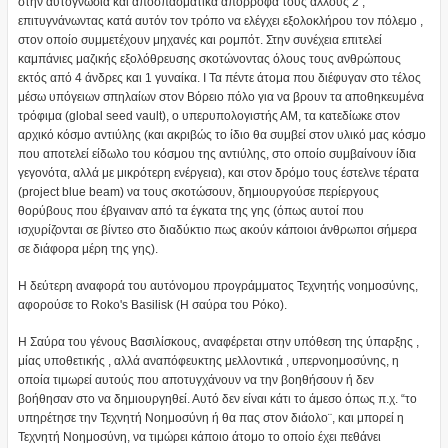
στην αυτογνωσία και αποσπασματικά απορροφά τους άλλους 2 ,
επιτυγνάνωντας κατά αυτόν τον τρόπο να ελέγχει εξολοκλήρου τον πόλεμο ,
στον οποίο συμμετέχουν μηχανές και ρομπότ. Στην συνέχεια επιτελεί
καμπάνιες μαζικής εξολόθρευσης σκοτώνοντας όλους τους ανθρώπους
εκτός από 4 άνδρες και 1 γυναίκα. I Τα πέντε άτομα που διέφυγαν στο τέλος
μέσω υπόγειων σπηλαίων στον Βόρειο πόλο για να βρουν τα αποθηκευμένα
τρόφιμα (global seed vault), o υπερυπολογιστής ΑΜ, τα κατεδίωκε στον
αρχικό κόσμο αντιύλης (και ακριβώς το ίδιο θα συμβεί στον υλικό μας κόσμο
που αποτελεί είδωλο του κόσμου της αντιύλης, στο οποίο συμβαίνουν ίδια
γεγονότα, αλλά με μικρότερη ενέργεια), και στον δρόμο τους έστελνε τέρατα
(project blue beam) να τους σκοτώσουν, δημιουργούσε περίεργους
θορύβους που έβγαιναν από τα έγκατα της γης (όπως αυτοί που
ισχυρίζονται σε βίντεο στο διαδύκτιο πως ακούν κάποιοι άνθρωποι σήμερα
σε διάφορα μέρη της γης).
Η δεύτερη αναφορά του αυτόνομου προγράμματος Τεχνητής νοημοσύνης,
αφορούσε το Roko's Basilisk (Η σαύρα του Ρόκο).
Η Σαύρα του γένους Βασιλίσκους, αναφέρεται στην υπόθεση της ύπαρξης ,
μίας υποθετικής , αλλά αναπόφευκτης μελλοντικά , υπερνοημοσύνης, η
οποία τιμωρεί αυτούς που αποτυγχάνουν να την βοηθήσουν ή δεν
βοήθησαν στο να δημιουργηθεί. Αυτό δεν είναι κάτι το άμεσο όπως π.χ. “το
υπηρέτησε την Τεχνητή Νοημοσύνη ή θα πας στον διάολο¨, και μπορεί η
Τεχνητή Νοημοσύνη, να τιμώρει κάποιο άτομο το οποίο έχει πεθάνει