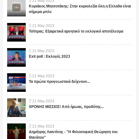
21
May
2023
Κυριάκος Μητσοτάκης: Στην κυριολεξία όλη η Ελλαδα είναι
σήμερα μπλε
21
May
2023
Τσίπρας: Εξαιρετικά αρνητικό το εκλογικό αποτέλεσμα
21
May
2023
Exit poll : Εκλογές 2023
21
May
2023
Τα πρώτα προγνωστικά δείχνουν...
21
May
2023
ΧΡΟΝΗΣ ΜΙΣΣΙΟΣ! Από ήρωας, προδότης...
21
May
2023
Δημήτρης Λιαντίνης - "Η Φιλοσοφική Θεώρηση του
Θανάτου"