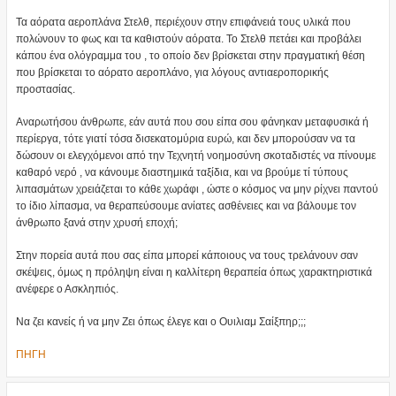
Τα αόρατα αεροπλάνα Στελθ, περιέχουν στην επιφάνειά τους υλικά που
πολώνουν το φως και τα καθιστούν αόρατα. Το Στελθ πετάει και προβάλει
κάπου ένα ολόγραμμα του , το οποίο δεν βρίσκεται στην πραγματική θέση
που βρίσκεται το αόρατο αεροπλάνο, για λόγους αντιαεροπορικής
προστασίας.
Αναρωτήσου άνθρωπε, εάν αυτά που σου είπα σου φάνηκαν μεταφυσικά ή
περίεργα, τότε γιατί τόσα δισεκατομύρια ευρώ, και δεν μπορούσαν να τα
δώσουν οι ελεγχόμενοι από την Τεχνητή νοημοσύνη σκοταδιστές να πίνουμε
καθαρό νερό , να κάνουμε διαστημικά ταξίδια, και να βρούμε τί τύπους
λιπασμάτων χρειάζεται το κάθε χωράφι , ώστε ο κόσμος να μην ρίχνει παντού
το ίδιο λίπασμα, να θεραπεύσουμε ανίατες ασθένειες και να βάλουμε τον
άνθρωπο ξανά στην χρυσή εποχή;
Στην πορεία αυτά που σας είπα μπορεί κάποιους να τους τρελάνουν σαν
σκέψεις, όμως η πρόληψη είναι η καλλίτερη θεραπεία όπως χαρακτηριστικά
ανέφερε ο Ασκληπιός.
Να ζει κανείς ή να μην Ζει όπως έλεγε και ο Ουιλιαμ Σαίξπηρ;;;
ΠΗΓΗ