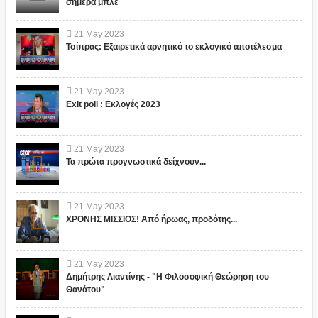
σήμερα μπλε
21
May
2023
Τσίπρας: Εξαιρετικά αρνητικό το εκλογικό αποτέλεσμα
21
May
2023
Exit poll : Εκλογές 2023
21
May
2023
Τα πρώτα προγνωστικά δείχνουν...
21
May
2023
ΧΡΟΝΗΣ ΜΙΣΣΙΟΣ! Από ήρωας, προδότης...
21
May
2023
Δημήτρης Λιαντίνης - "Η Φιλοσοφική Θεώρηση του
Θανάτου"