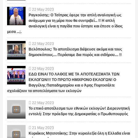
22
May
2023
Ραγκούσης: Ο Τσίπρας έφερε την απλή αναλογική ως
ανάχωμα για τη μέρα που θα συντριβεί... !! Η απλή
αναλογική είναι η παγίδα που έστησε και έπεσε ο ίδιος
μεσα ...;.
22
May
2023
Βελόπουλος: Το αποτέλεσμα διέψευσε ακόμα και τους
δημοσκόπους.... Περάσαμε δια πυρός και σιδήρου.... !!
22
May
2023
ΕΔΩ ΕΙΝΑΙ ΤΟ ΛΑΘΟΣ ΜΕ ΤΑ ΑΠΟΤΕΛΕΣΜΑΤΑ ΤΩΝ
ΕΚΛΟΓΩΝ!!! ΤΟ ΠΡΩΤΟ ΗΜΙΧΡΟΝΟ ΕΚΛΟΓΩΝ! Ο
Βαγγέλης Παπαδημητρίου και ο Άρης Πορτοσάλτε
σχολιάζουν τα αποτελέσματα των εκλογών
22
May
2023
Το επικό αποτέλεσμα των εθνικών εκλογών! Διερευνητική
εντολή: Στην πρόεδρο της Δημοκρατίας ο Πρωθυπουργός
21
May
2023
Κυριάκος Μητσοτάκης: Στην κυριολεξία όλη η Ελλαδα είναι