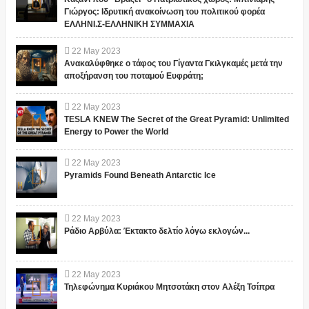
Γιώργος: Ιδρυτική ανακοίνωση του πολιτικού φορέα
ΕΛΛΗΝΙ.Σ-ΕΛΛΗΝΙΚΗ ΣΥΜΜΑΧΙΑ
22
May
2023
Ανακαλύφθηκε ο τάφος του Γίγαντα Γκιλγκαμές μετά την
αποξήρανση του ποταμού Ευφράτη;
22
May
2023
TESLA KNEW The Secret of the Great Pyramid: Unlimited
Energy to Power the World
22
May
2023
Pyramids Found Beneath Antarctic Ice
22
May
2023
Ράδιο Αρβύλα: Έκτακτο δελτίο λόγω εκλογών...
22
May
2023
Τηλεφώνημα Κυριάκου Μητσοτάκη στον Αλέξη Τσίπρα