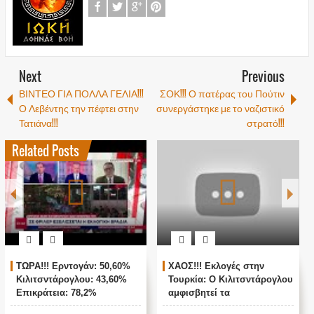
Next
Previous
ΒΙΝΤΕΟ ΓΙΑ ΠΟΛΛΑ ΓΕΛΙΑ!!!
ΣΟΚ!!! Ο πατέρας του Πούτιν
Ο Λεβέντης την πέφτει στην
συνεργάστηκε με το ναζιστικό
Τατιάνα!!!
στρατό!!!
Related Posts
ΤΩΡΑ!!! Ερντογάν: 50,60%
ΧΑΟΣ!!! Εκλογές στην
Κιλιτσντάρογλου: 43,60%
Τουρκία: Ο Κιλιτσντάρογλου
Επικράτεια: 78,2%
αμφισβητεί τα
αποτελέσματα θα γίνουν