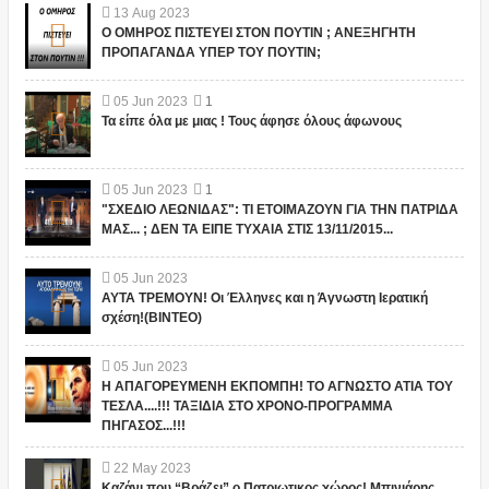
13
Aug
2023
Ο ΟΜΗΡΟΣ ΠΙΣΤΕΥΕΙ ΣΤΟΝ ΠΟΥΤΙΝ ; ΑΝΕΞΗΓΗΤΗ
ΠΡΟΠΑΓΑΝΔΑ ΥΠΕΡ ΤΟΥ ΠΟΥΤΙΝ;
05
Jun
2023
1
Τα είπε όλα με μιας ! Τους άφησε όλους άφωνους
05
Jun
2023
1
"ΣΧΕΔΙΟ ΛΕΩΝΙΔΑΣ": ΤΙ ΕΤΟΙΜΑΖΟΥΝ ΓΙΑ ΤΗΝ ΠΑΤΡΙΔΑ
ΜΑΣ... ; ΔΕΝ ΤΑ ΕΙΠΕ ΤΥΧΑΙΑ ΣΤΙΣ 13/11/2015...
05
Jun
2023
ΑΥΤΑ ΤΡΕΜΟΥΝ! Οι Έλληνες και η Άγνωστη Ιερατική
σχέση!(ΒΙΝΤΕΟ)
05
Jun
2023
Η ΑΠΑΓΟΡΕΥΜΕΝΗ ΕΚΠΟΜΠΗ! ΤΟ ΑΓΝΩΣΤΟ ΑΤΙΑ ΤΟΥ
ΤΕΣΛΑ....!!! ΤΑΞΙΔΙΑ ΣΤΟ ΧΡΟΝΟ-ΠΡΟΓΡΑΜΜΑ
ΠΗΓΑΣΟΣ...!!!
22
May
2023
Καζάνι που “Βράζει” ο Πατριωτικος χώρος! Μπινιάρης