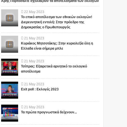
Άρης Πορτοσάλτε σχολιάζουν τα αποτελέσματα των εκλογών
ΕΙΠΕ ΤΥΧΑΙΑ ΣΤΙΣ
13/11/2015...
Το iokh.gr δημοσιεύει κάθε
Το iokh.gr δημοσιεύει κάθε
22
May
2023
σχόλιο το οποίο είναι σχετικό
σχόλιο το οποίο είναι σχετικό
Το επικό αποτέλεσμα των εθνικών εκλογών!
με το θέμα. Ωστόσο, αυτό δεν
με το θέμα. Ωστόσο, αυτό δεν
Διερευνητική εντολή: Στην πρόεδρο της
σημαίνει ότι...
σημαίνει ότι...
Δημοκρατίας ο Πρωθυπουργός
21
May
2023
Κυριάκος Μητσοτάκης: Στην κυριολεξία όλη η
Ελλαδα είναι σήμερα μπλε
21
May
2023
Τσίπρας: Εξαιρετικά αρνητικό το εκλογικό
αποτέλεσμα
21
May
2023
Exit poll : Εκλογές 2023
21
May
2023
Τα πρώτα προγνωστικά δείχνουν...