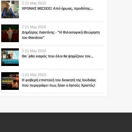
21
May
2023
ΧΡΟΝΗΣ ΜΙΣΣΙΟΣ! Από ήρωας, προδότης...
21
May
2023
Δημήτρης Λιαντίνης - "Η Φιλοσοφική Θεώρηση
του Θανάτου"
21
May
2023
Θα ΄ρθει καιρός που όλοι θα ψηφίζουν τον...
21
May
2023
Η φοβερή επιστολή του διοικητή της Ιουδαίας
που περιγράφει πως ήταν ο Ιησούς Χριστός!