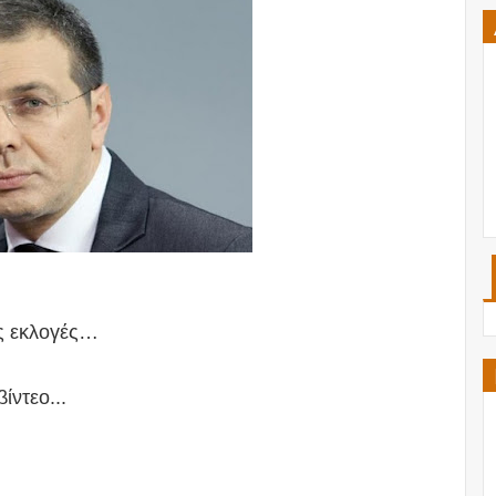
ις εκλογές…
ίντεο...