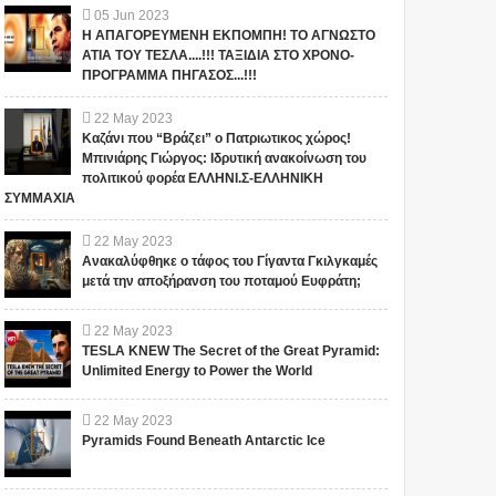
05
Jun
2023
Η ΑΠΑΓΟΡΕΥΜΕΝΗ ΕΚΠΟΜΠΗ! ΤΟ ΑΓΝΩΣΤΟ
ΑΤΙΑ ΤΟΥ ΤΕΣΛΑ....!!! ΤΑΞΙΔΙΑ ΣΤΟ ΧΡΟΝΟ-
ΠΡΟΓΡΑΜΜΑ ΠΗΓΑΣΟΣ...!!!
22
May
2023
Καζάνι που “Βράζει” ο Πατριωτικος χώρος!
Μπινιάρης Γιώργος: Ιδρυτική ανακοίνωση του
πολιτικού φορέα ΕΛΛΗΝΙ.Σ-ΕΛΛΗΝΙΚΗ
ΣΥΜΜΑΧΙΑ
22
May
2023
Ανακαλύφθηκε ο τάφος του Γίγαντα Γκιλγκαμές
μετά την αποξήρανση του ποταμού Ευφράτη;
22
May
2023
TESLA KNEW The Secret of the Great Pyramid:
Unlimited Energy to Power the World
22
May
2023
Pyramids Found Beneath Antarctic Ice