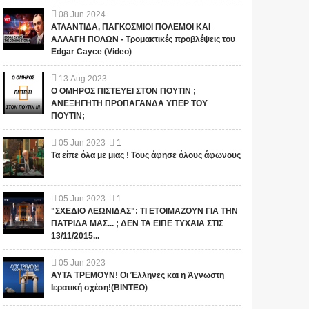
08
Jun
2024
ΑΤΛΑΝΤΙΔΑ, ΠΑΓΚΟΣΜΙΟΙ ΠΟΛΕΜΟΙ ΚΑΙ
ΑΛΛΑΓΗ ΠΟΛΩΝ - Τρομακτικές προβλέψεις του
Edgar Cayce (Video)
13
Aug
2023
Ο ΟΜΗΡΟΣ ΠΙΣΤΕΥΕΙ ΣΤΟΝ ΠΟΥΤΙΝ ;
ΑΝΕΞΗΓΗΤΗ ΠΡΟΠΑΓΑΝΔΑ ΥΠΕΡ ΤΟΥ
ΠΟΥΤΙΝ;
05
Jun
2023
1
Τα είπε όλα με μιας ! Τους άφησε όλους άφωνους
05
Jun
2023
1
"ΣΧΕΔΙΟ ΛΕΩΝΙΔΑΣ": ΤΙ ΕΤΟΙΜΑΖΟΥΝ ΓΙΑ ΤΗΝ
ΠΑΤΡΙΔΑ ΜΑΣ... ; ΔΕΝ ΤΑ ΕΙΠΕ ΤΥΧΑΙΑ ΣΤΙΣ
13/11/2015...
05
Jun
2023
ΑΥΤΑ ΤΡΕΜΟΥΝ! Οι Έλληνες και η Άγνωστη
Ιερατική σχέση!(ΒΙΝΤΕΟ)