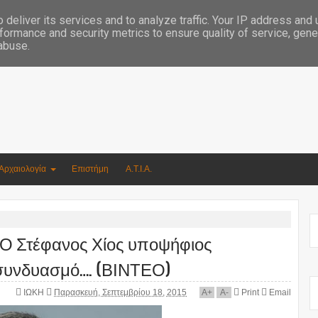
Συγγραφέας Νικόλαος Αργυρίου
deliver its services and to analyze traffic. Your IP address and
formance and security metrics to ensure quality of service, gen
 abuse.
Αρχαιολογία
Επιστήμη
Α.Τ.Ι.Α.
Ο Στέφανος Χίος υποψήφιος
 συνδυασμό…. (ΒΙΝΤΕΟ)
ΙΩΚΗ
Παρασκευή, Σεπτεμβρίου 18, 2015
A
+
A
-
Print
Email