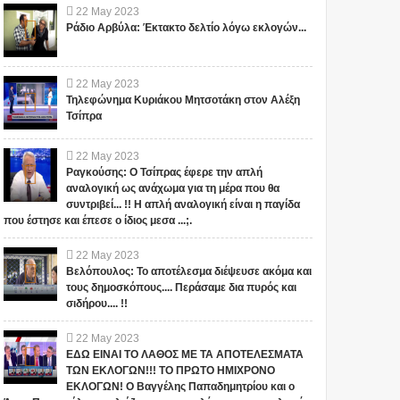
22
May
2023
Ράδιο Αρβύλα: Έκτακτο δελτίο λόγω εκλογών...
22
May
2023
Τηλεφώνημα Κυριάκου Μητσοτάκη στον Αλέξη
Τσίπρα
22
May
2023
Ραγκούσης: Ο Τσίπρας έφερε την απλή
αναλογική ως ανάχωμα για τη μέρα που θα
συντριβεί... !! Η απλή αναλογική είναι η παγίδα
1
που έστησε και έπεσε ο ίδιος μεσα ...;.
22
May
2023
Βελόπουλος: Το αποτέλεσμα διέψευσε ακόμα και
τους δημοσκόπους.... Περάσαμε δια πυρός και
σιδήρου.... !!
22
May
2023
"ΣΧΕΔΙΟ ΛΕΩΝΙΔΑΣ": ΤΙ
ΑΥΤΑ ΤΡΕΜΟΥΝ! Οι
ΕΔΩ ΕΙΝΑΙ ΤΟ ΛΑΘΟΣ ΜΕ ΤΑ ΑΠΟΤΕΛΕΣΜΑΤΑ
ΕΤΟΙΜΑΖΟΥΝ ΓΙΑ ΤΗΝ
ΤΩΝ ΕΚΛΟΓΩΝ!!! ΤΟ ΠΡΩΤΟ ΗΜΙΧΡΟΝΟ
Έλληνες και η Άγνωστη
ΕΚΛΟΓΩΝ! Ο Βαγγέλης Παπαδημητρίου και ο
ΠΑΤΡΙΔΑ ΜΑΣ... ; ΔΕΝ ΤΑ
Ιερατική σχέση!(ΒΙΝΤΕΟ)