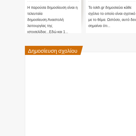
σκοπού τους και
προβλέψεις του Edgar
αναστολή λειτουργίας
Cayce (Video)
Η παρούσα δημοσίευση είναι η
Το iokh.gr δημοσιεύει κάθε
μας ....
τελευταία
σχόλιο το οποίο είναι σχετικό
δημοσίευση:Αναστολή
με το θέμα. Ωστόσο, αυτό δεν
λειτουργίας της
σημαίνει ότι...
ιστοσελίδας...Εδώ και 1...
Δημοσίευση σχολίου