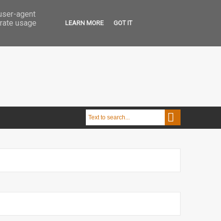
 user-agent
erate usage
LEARN MORE
GOT IT