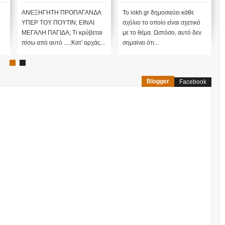
ΠΡΟΠΑΓΑΝΔΑ ΥΠΕΡ ΤΟΥ
ΠΟΥΤΙΝ;
ΑΝΕΞΗΓΗΤΗ ΠΡΟΠΑΓΑΝΔΑ
Το iokh.gr δημοσιεύει κάθε
ΥΠΕΡ ΤΟΥ ΠΟΥΤΙΝ; ΕΙΝΑΙ
σχόλιο το οποίο είναι σχετικό
ΜΕΓΑΛΗ ΠΑΓΙΔΑ; Τι κρύβεται
με το θέμα. Ωστόσο, αυτό δεν
πίσω από αυτό ....;Κατ' αρχάς...
σημαίνει ότι...
Blogger
Facebook