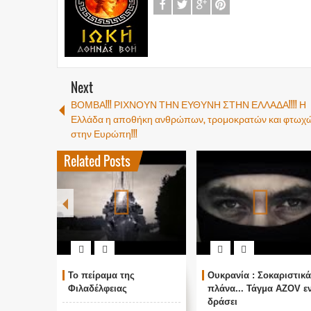
Next
ΒΟΜΒΑ!!! ΡΙΧΝΟΥΝ ΤΗΝ ΕΥΘΥΝΗ ΣΤΗΝ ΕΛΛΑΔΑ!!!! Η
Ελλάδα η αποθήκη ανθρώπων, τρομοκρατών και φτωχ
στην Ευρώπη!!!
Related Posts
Το πείραμα της
Ουκρανία : Σοκαριστικά
Φιλαδέλφειας
πλάνα... Τάγμα AZOV ε
δράσει