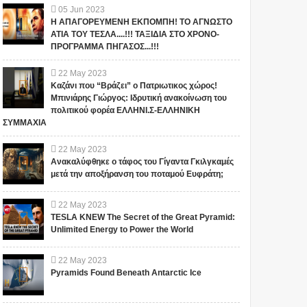
05
Jun
2023
Η ΑΠΑΓΟΡΕΥΜΕΝΗ ΕΚΠΟΜΠΗ! ΤΟ ΑΓΝΩΣΤΟ
ΑΤΙΑ ΤΟΥ ΤΕΣΛΑ....!!! ΤΑΞΙΔΙΑ ΣΤΟ ΧΡΟΝΟ-
ΠΡΟΓΡΑΜΜΑ ΠΗΓΑΣΟΣ...!!!
22
May
2023
Καζάνι που “Βράζει” ο Πατριωτικος χώρος!
Μπινιάρης Γιώργος: Ιδρυτική ανακοίνωση του
πολιτικού φορέα ΕΛΛΗΝΙ.Σ-ΕΛΛΗΝΙΚΗ
ΣΥΜΜΑΧΙΑ
22
May
2023
Ανακαλύφθηκε ο τάφος του Γίγαντα Γκιλγκαμές
μετά την αποξήρανση του ποταμού Ευφράτη;
22
May
2023
TESLA KNEW The Secret of the Great Pyramid:
Unlimited Energy to Power the World
22
May
2023
Pyramids Found Beneath Antarctic Ice