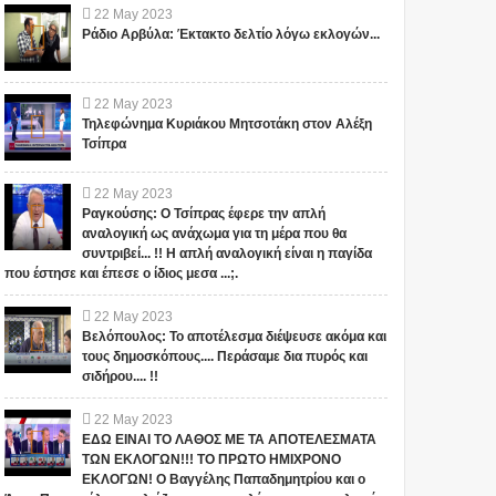
22
May
2023
Ράδιο Αρβύλα: Έκτακτο δελτίο λόγω εκλογών...
22
May
2023
Τηλεφώνημα Κυριάκου Μητσοτάκη στον Αλέξη
Τσίπρα
22
May
2023
Ραγκούσης: Ο Τσίπρας έφερε την απλή
αναλογική ως ανάχωμα για τη μέρα που θα
συντριβεί... !! Η απλή αναλογική είναι η παγίδα
που έστησε και έπεσε ο ίδιος μεσα ...;.
22
May
2023
Βελόπουλος: Το αποτέλεσμα διέψευσε ακόμα και
τους δημοσκόπους.... Περάσαμε δια πυρός και
σιδήρου.... !!
22
May
2023
ΤΟ ΠΑΡΑΔΕΧΟΝΤΑΙ
Ο Alexander Smith
ΕΔΩ ΕΙΝΑΙ ΤΟ ΛΑΘΟΣ ΜΕ ΤΑ ΑΠΟΤΕΛΕΣΜΑΤΑ
ΕΠΙΣΗΜΑ ΓΙΑ ΠΡΩΤΗ
ισχυρίζεται ότι ταξίδεψε
ΤΩΝ ΕΚΛΟΓΩΝ!!! ΤΟ ΠΡΩΤΟ ΗΜΙΧΡΟΝΟ
ΕΚΛΟΓΩΝ! Ο Βαγγέλης Παπαδημητρίου και ο
ΦΟΡΑ... ΨΥΧΟΤΡΟΝΙΚΟΣ
στο έτος 2118: Ο