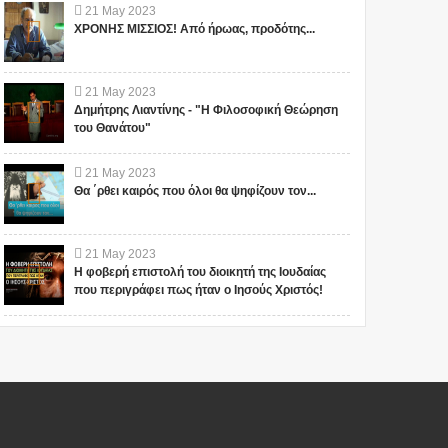
21
May
2023
ΧΡΟΝΗΣ ΜΙΣΣΙΟΣ! Από ήρωας, προδότης...
21
May
2023
Δημήτρης Λιαντίνης - "Η Φιλοσοφική Θεώρηση
του Θανάτου"
21
May
2023
Θα ΄ρθει καιρός που όλοι θα ψηφίζουν τον...
21
May
2023
Η φοβερή επιστολή του διοικητή της Ιουδαίας
που περιγράφει πως ήταν ο Ιησούς Χριστός!