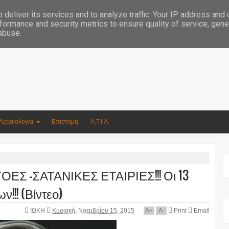
Συγγραφέας Νικόλαος Αργυρίου
deliver its services and to analyze traffic. Your IP address and
formance and security metrics to ensure quality of service, gen
 abuse.
Αρχαιολογία
Επιστήμη
Α.Τ.Ι.Α.
ΕΣ -ΣΑΤΑΝΙΚΕΣ ΕΤΑΙΡΙΕΣ!!! Οι 13
!!! (Βίντεο)
ΙΩΚΗ
Κυριακή, Νοεμβρίου 15, 2015
A
+
A
-
Print
Email