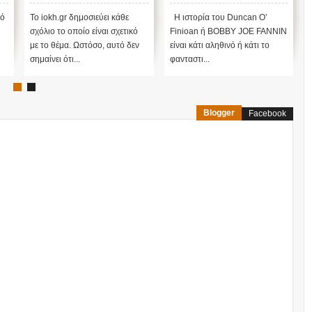
υπηρεσίες...
αποκαλύψει ο Duncan
O’Finioan ;;;
πό
Το iokh.gr δημοσιεύει κάθε
Η ιστορία του Duncan O’
σχόλιο το οποίο είναι σχετικό
Finioan ή BOBBY JOE FANNIN
με το θέμα. Ωστόσο, αυτό δεν
είναι κάτι αληθινό ή κάτι το
σημαίνει ότι...
φανταστι...
Blogger
Facebook