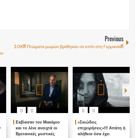
Previous
ΣΟΚ!!! Πτώματα μωρών βρέθηκαν σε σπίτι στη Γερμανία!!!
ών
Εκβίασαν τον Μακάριο
«Σκιώδεις
ν
και το λένε ανοιχτά οι
επιχειρήσεις»!!! Απάτη ή
Βρετανικές μυστικές
αλήθεια όσα έχει