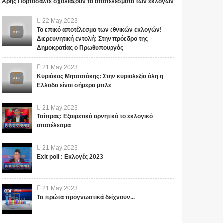
Άρης Πορτοσάλτε σχολιάζουν τα αποτελέσματα των εκλογών
ΠΟΛΕΜΟΣ ΣΕ ΔΙΕΘΝΕΣ
υποτιθέμενος
ΕΠΙΠΕΔΟ: ‘Havana
χρονοταξιδιώτης μιλάει
Σειρά ύποπτων επιθέσεων που
Για υπότιτλους: Ρυθμίσεις,
22
May
2023
syndrome’
για ένα μυστικό ταξίδι
φαίνεται να στοχεύουν
Υπότιτλοι, Αγγλικά, Υπότιτλοι,
Το επικό αποτέλεσμα των εθνικών εκλογών!
στο μέλλον! (ΒΙΝΤΕΟ)
διπλωματικά πρόσωπα και
Αυτόματη μετάφραση,
Διερευνητική εντολή: Στην πρόεδρο της
προσωπικό μυστικών υπη...
Ελληνικά Tο iokh.gr...
Δημοκρατίας ο Πρωθυπουργός
21
May
2023
Κυριάκος Μητσοτάκης: Στην κυριολεξία όλη η
Ελλαδα είναι σήμερα μπλε
21
May
2023
Τσίπρας: Εξαιρετικά αρνητικό το εκλογικό
αποτέλεσμα
21
May
2023
Exit poll : Εκλογές 2023
21
May
2023
Τα πρώτα προγνωστικά δείχνουν...