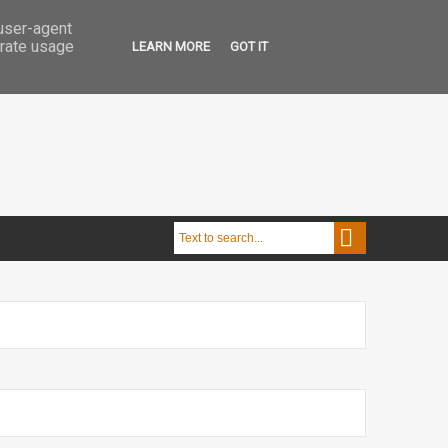
 user-agent
erate usage
LEARN MORE
GOT IT