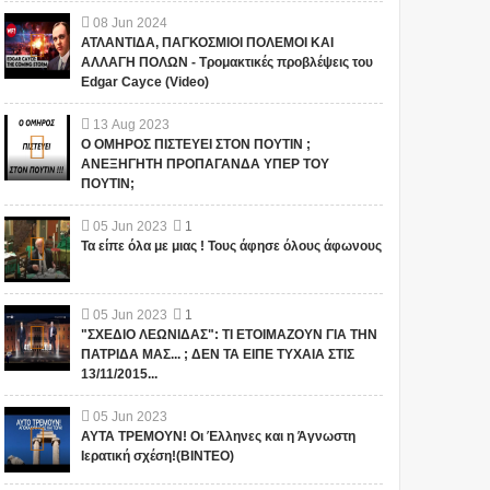
08
Jun
2024
ΑΤΛΑΝΤΙΔΑ, ΠΑΓΚΟΣΜΙΟΙ ΠΟΛΕΜΟΙ ΚΑΙ
ΑΛΛΑΓΗ ΠΟΛΩΝ - Τρομακτικές προβλέψεις του
Edgar Cayce (Video)
13
Aug
2023
Ο ΟΜΗΡΟΣ ΠΙΣΤΕΥΕΙ ΣΤΟΝ ΠΟΥΤΙΝ ;
ΑΝΕΞΗΓΗΤΗ ΠΡΟΠΑΓΑΝΔΑ ΥΠΕΡ ΤΟΥ
ΠΟΥΤΙΝ;
05
Jun
2023
1
Τα είπε όλα με μιας ! Τους άφησε όλους άφωνους
05
Jun
2023
1
"ΣΧΕΔΙΟ ΛΕΩΝΙΔΑΣ": ΤΙ ΕΤΟΙΜΑΖΟΥΝ ΓΙΑ ΤΗΝ
ΠΑΤΡΙΔΑ ΜΑΣ... ; ΔΕΝ ΤΑ ΕΙΠΕ ΤΥΧΑΙΑ ΣΤΙΣ
13/11/2015...
05
Jun
2023
ΑΥΤΑ ΤΡΕΜΟΥΝ! Οι Έλληνες και η Άγνωστη
Ιερατική σχέση!(ΒΙΝΤΕΟ)