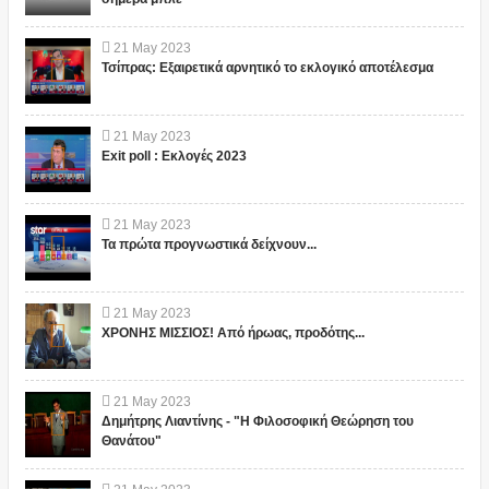
21
May
2023
Τσίπρας: Εξαιρετικά αρνητικό το εκλογικό αποτέλεσμα
21
May
2023
Exit poll : Εκλογές 2023
21
May
2023
Τα πρώτα προγνωστικά δείχνουν...
21
May
2023
ΧΡΟΝΗΣ ΜΙΣΣΙΟΣ! Από ήρωας, προδότης...
21
May
2023
Δημήτρης Λιαντίνης - "Η Φιλοσοφική Θεώρηση του
Θανάτου"