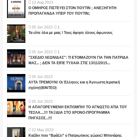
13
Aug
2023
Ο ΟΜΗΡΟΣ ΠΙΣΤΕΥΕΙ ΣΤΟΝ ΠΟΥΤΙΝ ; ΑΝΕΞΗΓΗΤΗ
ΠΡΟΠΑΓΑΝΔΑ ΥΠΕΡ ΤΟΥ ΠΟΥΤΙΝ;
05
Jun
2023
1
Τα είπε όλα με μιας ! Τους άφησε όλους άφωνους
05
Jun
2023
1
"ΣΧΕΔΙΟ ΛΕΩΝΙΔΑΣ": ΤΙ ΕΤΟΙΜΑΖΟΥΝ ΓΙΑ ΤΗΝ ΠΑΤΡΙΔΑ
ΜΑΣ... ; ΔΕΝ ΤΑ ΕΙΠΕ ΤΥΧΑΙΑ ΣΤΙΣ 13/11/2015...
05
Jun
2023
ΑΥΤΑ ΤΡΕΜΟΥΝ! Οι Έλληνες και η Άγνωστη Ιερατική
σχέση!(ΒΙΝΤΕΟ)
05
Jun
2023
Η ΑΠΑΓΟΡΕΥΜΕΝΗ ΕΚΠΟΜΠΗ! ΤΟ ΑΓΝΩΣΤΟ ΑΤΙΑ ΤΟΥ
ΤΕΣΛΑ....!!! ΤΑΞΙΔΙΑ ΣΤΟ ΧΡΟΝΟ-ΠΡΟΓΡΑΜΜΑ
ΠΗΓΑΣΟΣ...!!!
22
May
2023
Καζάνι που “Βράζει” ο Πατριωτικος χώρος! Μπινιάρης