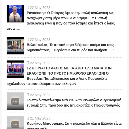
22
May
2023
Ραγκούσης: Ο Τσίπρας έφερε την απλή αναλογική ως
ανάχωμα για τη μέρα που θα συντριβεί... !! Η απλή
αναλογική είναι η παγίδα που έστησε και έπεσε ο ίδιος
μεσα ...;.
22
May
2023
Βελόπουλος: Το αποτέλεσμα διέψευσε ακόμα και τους
δημοσκόπους.... Περάσαμε δια πυρός και σιδήρου.... !!
22
May
2023
ΕΔΩ ΕΙΝΑΙ ΤΟ ΛΑΘΟΣ ΜΕ ΤΑ ΑΠΟΤΕΛΕΣΜΑΤΑ ΤΩΝ
ΕΚΛΟΓΩΝ!!! ΤΟ ΠΡΩΤΟ ΗΜΙΧΡΟΝΟ ΕΚΛΟΓΩΝ! Ο
Βαγγέλης Παπαδημητρίου και ο Άρης Πορτοσάλτε
σχολιάζουν τα αποτελέσματα των εκλογών
22
May
2023
Το επικό αποτέλεσμα των εθνικών εκλογών! Διερευνητική
εντολή: Στην πρόεδρο της Δημοκρατίας ο Πρωθυπουργός
21
May
2023
Κυριάκος Μητσοτάκης: Στην κυριολεξία όλη η Ελλαδα είναι
σήμερα μπλε