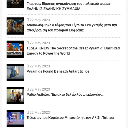
Γιώργος: Ιδρυτική ανακοίνωση του πολιτικού φορέα
ΕΛΛΗΝΙ.Σ-ΕΛΛΗΝΙΚΗ ΣΥΜΜΑΧΙΑ
22
May
2023
Ανακαλύφθηκε ο τάφος του Γίγαντα Γκιλγκαμές μετά την
αποξήρανση του ποταμού Ευφράτη;
22
May
2023
TESLA KNEW The Secret of the Great Pyramid: Unlimited
Energy to Power the World
22
May
2023
Pyramids Found Beneath Antarctic Ice
22
May
2023
Ράδιο Αρβύλα: Έκτακτο δελτίο λόγω εκλογών...
22
May
2023
Τηλεφώνημα Κυριάκου Μητσοτάκη στον Αλέξη Τσίπρα