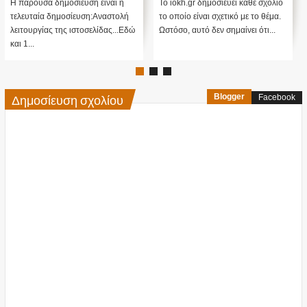
....
Cayce (Video)
Η παρούσα δημοσίευση είναι η
Το iokh.gr δημοσιεύει κάθε σχόλιο
τελευταία δημοσίευση:Αναστολή
το οποίο είναι σχετικό με το θέμα.
λειτουργίας της ιστοσελίδας...Εδώ
Ωστόσο, αυτό δεν σημαίνει ότι...
και 1...
Δημοσίευση σχολίου
Blogger
Facebook