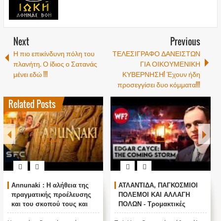
Next
Previous
Η πιο επικίνδυνη πόλη του
ΤΕΛΕΣΙΓΡΑΦΟ ΔΑΝΕΙΣΤΩΝ
πλανήτη. Ο ίδιος ο Σατανάς
ΓΙΑ ΟΙΚΟΥΜΕΝΙΚΗ
μένει εδώ !!!
ΚΥΒΕΡΝΗΣΗ! Έχουν ήδη
προσεγγίσει δυο κόμματα!!!
Related Posts
Annunaki : Η αλήθεια της
ΑΤΛΑΝΤΙΔΑ, ΠΑΓΚΟΣΜΙΟΙ
πραγματικής προέλευσης
ΠΟΛΕΜΟΙ ΚΑΙ ΑΛΛΑΓΗ
και του σκοπού τους και
ΠΟΛΩΝ - Τρομακτικές
αναστολή λειτουργίας μας
προβλέψεις του Edgar