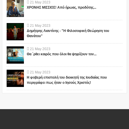
21
May
2023
ΧΡΟΝΗΣ ΜΙΣΣΙΟΣ! Από ήρωας, προδότης...
21
May
2023
Δημήτρης Λιαντίνης - "Η Φιλοσοφική Θεώρηση του
Θανάτου"
21
May
2023
Θα ΄ρθει καιρός που όλοι θα ψηφίζουν τον...
21
May
2023
Η φοβερή επιστολή του διοικητή της Ιουδαίας που
περιγράφει πως ήταν ο Ιησούς Χριστός!