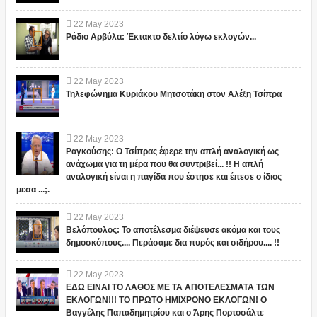
22
May
2023
Ράδιο Αρβύλα: Έκτακτο δελτίο λόγω εκλογών...
22
May
2023
Τηλεφώνημα Κυριάκου Μητσοτάκη στον Αλέξη Τσίπρα
22
May
2023
Ραγκούσης: Ο Τσίπρας έφερε την απλή αναλογική ως
ανάχωμα για τη μέρα που θα συντριβεί... !! Η απλή
αναλογική είναι η παγίδα που έστησε και έπεσε ο ίδιος
μεσα ...;.
22
May
2023
Βελόπουλος: Το αποτέλεσμα διέψευσε ακόμα και τους
δημοσκόπους.... Περάσαμε δια πυρός και σιδήρου.... !!
22
May
2023
ΕΔΩ ΕΙΝΑΙ ΤΟ ΛΑΘΟΣ ΜΕ ΤΑ ΑΠΟΤΕΛΕΣΜΑΤΑ ΤΩΝ
ΕΚΛΟΓΩΝ!!! ΤΟ ΠΡΩΤΟ ΗΜΙΧΡΟΝΟ ΕΚΛΟΓΩΝ! Ο
Βαγγέλης Παπαδημητρίου και ο Άρης Πορτοσάλτε