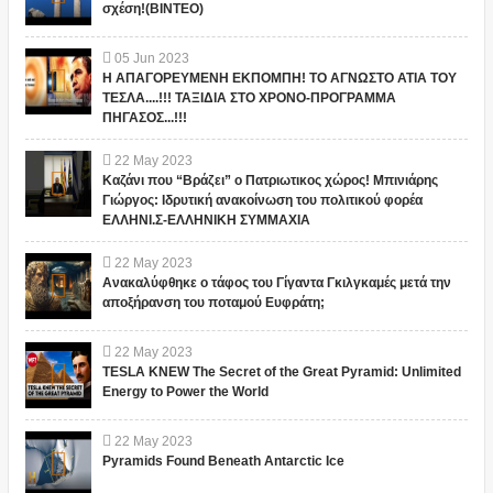
σχέση!(ΒΙΝΤΕΟ)
05
Jun
2023
Η ΑΠΑΓΟΡΕΥΜΕΝΗ ΕΚΠΟΜΠΗ! ΤΟ ΑΓΝΩΣΤΟ ΑΤΙΑ ΤΟΥ
ΤΕΣΛΑ....!!! ΤΑΞΙΔΙΑ ΣΤΟ ΧΡΟΝΟ-ΠΡΟΓΡΑΜΜΑ
ΠΗΓΑΣΟΣ...!!!
22
May
2023
Καζάνι που “Βράζει” ο Πατριωτικος χώρος! Μπινιάρης
Γιώργος: Ιδρυτική ανακοίνωση του πολιτικού φορέα
ΕΛΛΗΝΙ.Σ-ΕΛΛΗΝΙΚΗ ΣΥΜΜΑΧΙΑ
22
May
2023
Ανακαλύφθηκε ο τάφος του Γίγαντα Γκιλγκαμές μετά την
αποξήρανση του ποταμού Ευφράτη;
22
May
2023
TESLA KNEW The Secret of the Great Pyramid: Unlimited
Energy to Power the World
22
May
2023
Pyramids Found Beneath Antarctic Ice