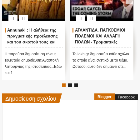
Annunaki : Η αλήθεια της
ΑΤΛΑΝΤΙΔΑ, ΠΑΓΚΟΣΜΙΟΙ
πραγματικής προέλευσης
ΠΟΛΕΜΟΙ ΚΑΙ ΑΛΛΑΓΗ
και του σκοπού τους και
ΠΟΛΩΝ - Τρομακτικές
αναστολή λειτουργίας μας
προβλέψεις του Edgar
....
Cayce (Video)
Η παρούσα δημοσίευση είναι η
Το iokh.gr δημοσιεύει κάθε σχόλιο
τελευταία δημοσίευση:Αναστολή
το οποίο είναι σχετικό με το θέμα.
λειτουργίας της ιστοσελίδας...Εδώ
Ωστόσο, αυτό δεν σημαίνει ότι...
και 1...
Δημοσίευση σχολίου
Blogger
Facebook