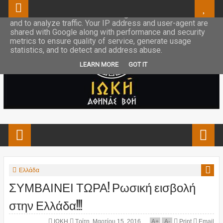
This site uses cookies from Google to deliver its services
and to analyze traffic. Your IP address and user-agent are
shared with Google along with performance and security
metrics to ensure quality of service, generate usage
statistics, and to detect and address abuse.
LEARN MORE
GOT IT
Ελλάδα
ΣΥΜΒΑΙΝΕΙ ΤΩΡΑ! Ρωσική εισβολή
στην Ελλάδα!!!
ΙΩΚΗ
Τρίτη, Μαρτίου 15, 2016
A
+
A
-
Print
Email