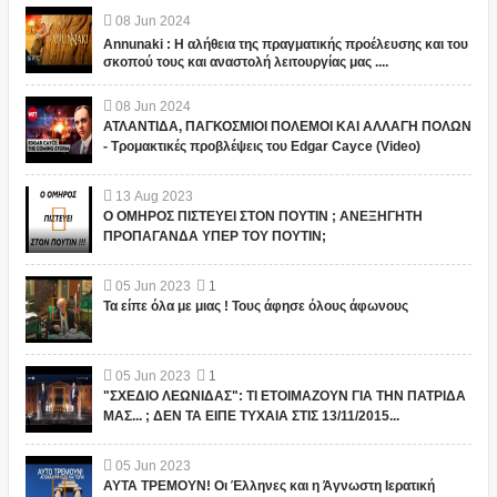
08
Jun
2024
Annunaki : Η αλήθεια της πραγματικής προέλευσης και του
σκοπού τους και αναστολή λειτουργίας μας ....
08
Jun
2024
ΑΤΛΑΝΤΙΔΑ, ΠΑΓΚΟΣΜΙΟΙ ΠΟΛΕΜΟΙ ΚΑΙ ΑΛΛΑΓΗ ΠΟΛΩΝ
- Τρομακτικές προβλέψεις του Edgar Cayce (Video)
13
Aug
2023
Ο ΟΜΗΡΟΣ ΠΙΣΤΕΥΕΙ ΣΤΟΝ ΠΟΥΤΙΝ ; ΑΝΕΞΗΓΗΤΗ
ΠΡΟΠΑΓΑΝΔΑ ΥΠΕΡ ΤΟΥ ΠΟΥΤΙΝ;
05
Jun
2023
1
Τα είπε όλα με μιας ! Τους άφησε όλους άφωνους
05
Jun
2023
1
"ΣΧΕΔΙΟ ΛΕΩΝΙΔΑΣ": ΤΙ ΕΤΟΙΜΑΖΟΥΝ ΓΙΑ ΤΗΝ ΠΑΤΡΙΔΑ
ΜΑΣ... ; ΔΕΝ ΤΑ ΕΙΠΕ ΤΥΧΑΙΑ ΣΤΙΣ 13/11/2015...
05
Jun
2023
ΑΥΤΑ ΤΡΕΜΟΥΝ! Οι Έλληνες και η Άγνωστη Ιερατική