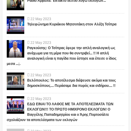
Ράδιο Αρβύλα: Έκτακτο δελτίο λόγω εκλογών...
22
May
2023
Τηλεφώνημα Κυριάκου Μητσοτάκη στον Αλέξη Τσίπρα
22
May
2023
Ραγκούσης: Ο Τσίπρας έφερε την απλή αναλογική ως
ανάχωμα για τη μέρα που θα συντριβεί... !! Η απλή
αναλογική είναι η παγίδα που έστησε και έπεσε ο ίδιος
μεσα ...;.
22
May
2023
Βελόπουλος: Το αποτέλεσμα διέψευσε ακόμα και τους
δημοσκόπους.... Περάσαμε δια πυρός και σιδήρου.... !!
22
May
2023
ΕΔΩ ΕΙΝΑΙ ΤΟ ΛΑΘΟΣ ΜΕ ΤΑ ΑΠΟΤΕΛΕΣΜΑΤΑ ΤΩΝ
ΕΚΛΟΓΩΝ!!! ΤΟ ΠΡΩΤΟ ΗΜΙΧΡΟΝΟ ΕΚΛΟΓΩΝ! Ο
Βαγγέλης Παπαδημητρίου και ο Άρης Πορτοσάλτε
σχολιάζουν τα αποτελέσματα των εκλογών