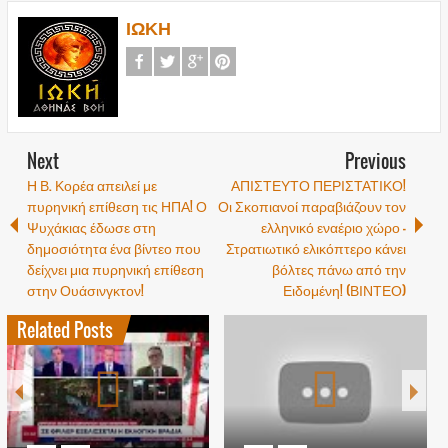
ΙΩΚΗ
Next
Previous
Η Β. Κορέα απειλεί με
ΑΠΙΣΤΕΥΤΟ ΠΕΡΙΣΤΑΤΙΚΟ!
πυρηνική επίθεση τις ΗΠΑ! Ο
Οι Σκοπιανοί παραβιάζουν τον
Ψυχάκιας έδωσε στη
ελληνικό εναέριο χώρο –
δημοσιότητα ένα βίντεο που
Στρατιωτικό ελικόπτερο κάνει
δείχνει μια πυρηνική επίθεση
βόλτες πάνω από την
στην Ουάσινγκτον!
Ειδομένη! (ΒΙΝΤΕΟ)
Related Posts