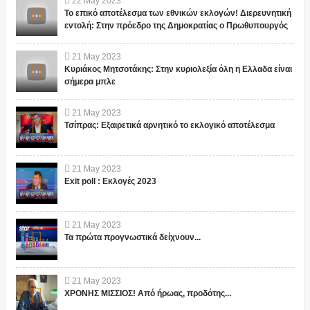
22
May
2023
Το επικό αποτέλεσμα των εθνικών εκλογών! Διερευνητική
εντολή: Στην πρόεδρο της Δημοκρατίας ο Πρωθυπουργός
21
May
2023
Κυριάκος Μητσοτάκης: Στην κυριολεξία όλη η Ελλαδα είναι
σήμερα μπλε
21
May
2023
Τσίπρας: Εξαιρετικά αρνητικό το εκλογικό αποτέλεσμα
21
May
2023
Exit poll : Εκλογές 2023
21
May
2023
Τα πρώτα προγνωστικά δείχνουν...
21
May
2023
ΧΡΟΝΗΣ ΜΙΣΣΙΟΣ! Από ήρωας, προδότης...