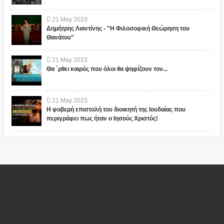
21
May
2023
Δημήτρης Λιαντίνης - "Η Φιλοσοφική Θεώρηση του
Θανάτου"
21
May
2023
Θα ΄ρθει καιρός που όλοι θα ψηφίζουν τον...
21
May
2023
Η φοβερή επιστολή του διοικητή της Ιουδαίας που
περιγράφει πως ήταν ο Ιησούς Χριστός!