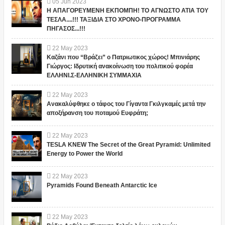
05
Jun
2023
Η ΑΠΑΓΟΡΕΥΜΕΝΗ ΕΚΠΟΜΠΗ! ΤΟ ΑΓΝΩΣΤΟ ΑΤΙΑ ΤΟΥ
ΤΕΣΛΑ....!!! ΤΑΞΙΔΙΑ ΣΤΟ ΧΡΟΝΟ-ΠΡΟΓΡΑΜΜΑ
ΠΗΓΑΣΟΣ...!!!
22
May
2023
Καζάνι που “Βράζει” ο Πατριωτικος χώρος! Μπινιάρης
Γιώργος: Ιδρυτική ανακοίνωση του πολιτικού φορέα
ΕΛΛΗΝΙ.Σ-ΕΛΛΗΝΙΚΗ ΣΥΜΜΑΧΙΑ
22
May
2023
Ανακαλύφθηκε ο τάφος του Γίγαντα Γκιλγκαμές μετά την
αποξήρανση του ποταμού Ευφράτη;
22
May
2023
TESLA KNEW The Secret of the Great Pyramid: Unlimited
Energy to Power the World
22
May
2023
Pyramids Found Beneath Antarctic Ice
22
May
2023