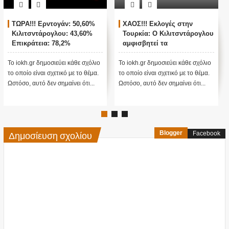
 στην
ΖΩΝΤΑΝΗ ΣΥΝΔΕΣΗ ΜΕ
Παγκόσμιο σοκ για
τσντάρογλου
ΑΓΚΥΡΑ - ΘΡΙΛΕΡ ΜΕ ΤΙΣ
βιολογικά εργαστή
ΤΟΥΡΚΙΚΕΣ ΕΚΛΟΓΕΣ !
ΗΠΑ στην Ουκρανί
 γίνουν
 κάθε σχόλιο
Το iokh.gr δημοσιεύει κάθε σχόλιο
Στις 26 Φεβρουαρίου 20
 με το θέμα.
το οποίο είναι σχετικό με το θέμα.
ΗΠΑ διέγραψαν όλα τα 
ίνει ότι...
Ωστόσο, αυτό δεν σημαίνει ότι...
ενός Εργαστηρίου Βιοό
στη...
Δημοσίευση σχολίου
Blogger
Facebook