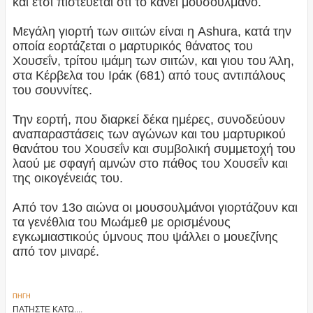
και έτσι πιστεύεται ότι το κάνει μουσουλμάνο.
Μεγάλη γιορτή των σιιτών είναι η Ashura, κατά την
οποία εορτάζεται ο μαρτυρικός θάνατος του
Χουσεΐν, τρίτου ιμάμη των σιιτών, και γιου του Άλη,
στα Κέρβελα του Ιράκ (681) από τους αντιπάλους
του σουννίτες.
Την εορτή, που διαρκεί δέκα ημέρες, συνοδεύουν
αναπαραστάσεις των αγώνων και του μαρτυρικού
θανάτου του Χουσεΐν και συμβολική συμμετοχή του
λαού με σφαγή αμνών στο πάθος του Χουσεΐν και
της οικογένειάς του.
Από τον 13ο αιώνα οι μουσουλμάνοι γιορτάζουν και
τα γενέθλια του Μωάμεθ με ορισμένους
εγκωμιαστικούς ύμνους που ψάλλει ο μουεζίνης
από τον μιναρέ.
ΠΗΓΗ
ΠΑΤΗΣΤΕ ΚΑΤΩ....