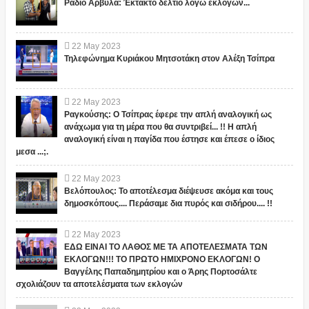
Ράδιο Αρβύλα: Έκτακτο δελτίο λόγω εκλογών...
22
May
2023
Τηλεφώνημα Κυριάκου Μητσοτάκη στον Αλέξη Τσίπρα
22
May
2023
Ραγκούσης: Ο Τσίπρας έφερε την απλή αναλογική ως
ανάχωμα για τη μέρα που θα συντριβεί... !! Η απλή
αναλογική είναι η παγίδα που έστησε και έπεσε ο ίδιος
μεσα ...;.
22
May
2023
Βελόπουλος: Το αποτέλεσμα διέψευσε ακόμα και τους
δημοσκόπους.... Περάσαμε δια πυρός και σιδήρου.... !!
22
May
2023
ΕΔΩ ΕΙΝΑΙ ΤΟ ΛΑΘΟΣ ΜΕ ΤΑ ΑΠΟΤΕΛΕΣΜΑΤΑ ΤΩΝ
ΕΚΛΟΓΩΝ!!! ΤΟ ΠΡΩΤΟ ΗΜΙΧΡΟΝΟ ΕΚΛΟΓΩΝ! Ο
Βαγγέλης Παπαδημητρίου και ο Άρης Πορτοσάλτε
σχολιάζουν τα αποτελέσματα των εκλογών