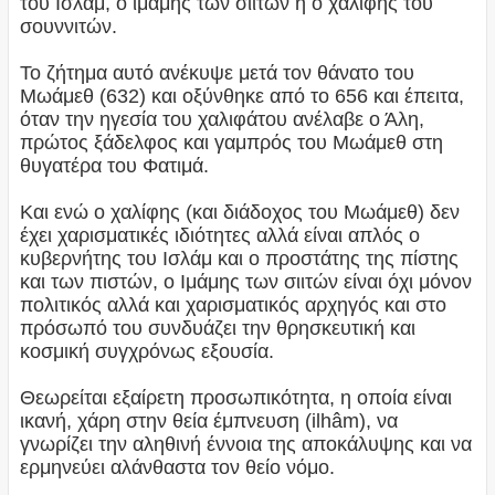
του Ισλάμ, ο ιμάμης των σιιτών ή ο χαλίφης του
σουννιτών.
Το ζήτημα αυτό ανέκυψε μετά τον θάνατο του
Μωάμεθ (632) και οξύνθηκε από το 656 και έπειτα,
όταν την ηγεσία του χαλιφάτου ανέλαβε ο Άλη,
πρώτος ξάδελφος και γαμπρός του Μωάμεθ στη
θυγατέρα του Φατιμά.
Και ενώ ο χαλίφης (και διάδοχος του Μωάμεθ) δεν
έχει χαρισματικές ιδιότητες αλλά είναι απλός ο
κυβερνήτης του Ισλάμ και ο προστάτης της πίστης
και των πιστών, ο Ιμάμης των σιιτών είναι όχι μόνον
πολιτικός αλλά και χαρισματικός αρχηγός και στο
πρόσωπό του συνδυάζει την θρησκευτική και
κοσμική συγχρόνως εξουσία.
Θεωρείται εξαίρετη προσωπικότητα, η οποία είναι
ικανή, χάρη στην θεία έμπνευση (ilhâm), να
γνωρίζει την αληθινή έννοια της αποκάλυψης και να
ερμηνεύει αλάνθαστα τον θείο νόμο.