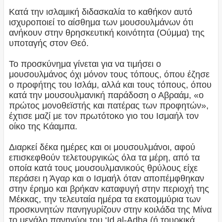
Κατά την ισλαμική διδασκαλία το καθήκον αυτό
ισχυροποιεί το αίσθημα των μουσουλμάνων ότι
ανήκουν στην θρησκευτική κοινότητα (Ούμμα) της
υποταγής στον Θεό.
Το προσκύνημα γίνεται για να τιμήσει ο
μουσουλμάνος όχι μόνον τους τόπους, όπου έζησε
ο προφήτης του Ισλάμ, αλλά και τους τόπους, όπου
κατά την μουσουλμανική παράδοση ο Αβραάμ, «ο
πρώτος μονοθεϊστής και πατέρας των προφητών»,
έχτισε μαζί με τον πρωτότοκο γιο του Ισμαήλ τον
οίκο της Κάαμπα.
Διαρκεί δέκα ημέρες και οι μουσουλμάνοι, αφού
επισκεφθούν τελετουργικώς όλα τα μέρη, από τα
οποία κατά τους μουσουλμανικούς θρύλους είχε
περάσει η Άγαρ και ο Ισμαήλ όταν αποπέμφθηκαν
στην έρημο και βρήκαν καταφυγή στην περιοχή της
Μέκκας, την τελευταία ημέρα τα εκατομμύρια των
προσκυνητών πανηγυρίζουν στην κοιλάδα της Μίνα
το μεγάλο πανηγύρι του ‘Id al-Adha (ή τουρκικά