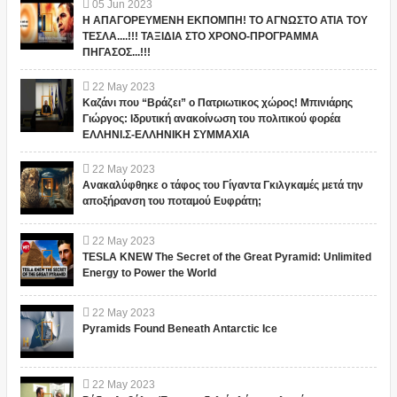
05
Jun
2023
Η ΑΠΑΓΟΡΕΥΜΕΝΗ ΕΚΠΟΜΠΗ! ΤΟ ΑΓΝΩΣΤΟ ΑΤΙΑ ΤΟΥ
ΤΕΣΛΑ....!!! ΤΑΞΙΔΙΑ ΣΤΟ ΧΡΟΝΟ-ΠΡΟΓΡΑΜΜΑ
ΠΗΓΑΣΟΣ...!!!
22
May
2023
Καζάνι που “Βράζει” ο Πατριωτικος χώρος! Μπινιάρης
Γιώργος: Ιδρυτική ανακοίνωση του πολιτικού φορέα
ΕΛΛΗΝΙ.Σ-ΕΛΛΗΝΙΚΗ ΣΥΜΜΑΧΙΑ
22
May
2023
Ανακαλύφθηκε ο τάφος του Γίγαντα Γκιλγκαμές μετά την
αποξήρανση του ποταμού Ευφράτη;
22
May
2023
TESLA KNEW The Secret of the Great Pyramid: Unlimited
Energy to Power the World
22
May
2023
Pyramids Found Beneath Antarctic Ice
22
May
2023