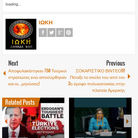
loading...
ΙΩΚΗ
Next
Previous
Αποφυλακίστηκαν 758 Τούρκοι
ΣΟΚΑΡΙΣΤΙΚΟ ΒΙΝΤΕΟ!!!!
στρατιώτες ενώ αποσύρθηκαν
Πέταξε το σκύλο του από τον
και οι… μηνύσεις!
3ο όροφο πολυκατοικίας στην
πλατεία Αμερικής
Related Posts