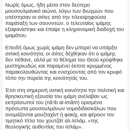
Νωρίς όμως, ήδη μέσα στον δεύτερο
μουσουλμανικό αιώνα, λόγω των διωγμών που
υπέστησαν οι σιίτες από την πλειοψηφούσα
παράταξη των σουννιτών, ο τελευταίος ιμάμης
εξαφανίστηκε και έπαψε η κληρονομική διαδοχή του
ιμαμάτου.
Επειδή όμως χωρίς ιμάμη δεν μπορεί να υπάρξει
σιιτική κοινότητα, οι σιίτες δέχθηκαν ότι ο ιμάμης
δεν πέθανε, αλλά με το θέλημα του Θεού κρύφθηκε
μυστηριωδώς και παραμένει έκτοτε κρυμμένος
παρακολουθώντας και ενισχύοντας από τον κρυφό
τόπο την πορεία της κοινότητάς του.
Έτσι στη σημερινή σιιτική κοινότητα την πολιτική και
θρησκευτική εξουσία του ιμάμη ανέλαβαν ως
εκπρόσωποί του (nâ‘ib al-imâm) ορισμένα
πρόσωπα μουσουλμάνων νομοδιδασκάλων που
ονομάζονται μουζταχίντ ή φακίχ, και φέρουν τον
τιμητικό τίτλο του χουτζάτ αλ-Ισλάμ, «της
θεολογικής αυθεντίας του Ισλάμ».