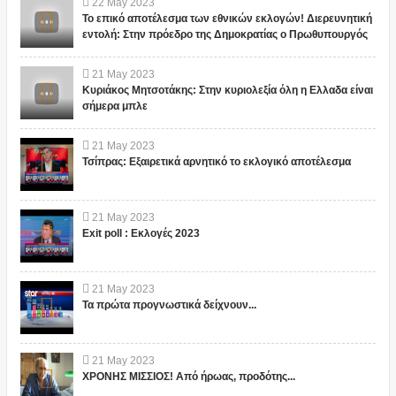
22
May
2023
Το επικό αποτέλεσμα των εθνικών εκλογών! Διερευνητική
εντολή: Στην πρόεδρο της Δημοκρατίας ο Πρωθυπουργός
21
May
2023
Κυριάκος Μητσοτάκης: Στην κυριολεξία όλη η Ελλαδα είναι
σήμερα μπλε
21
May
2023
Τσίπρας: Εξαιρετικά αρνητικό το εκλογικό αποτέλεσμα
21
May
2023
Exit poll : Εκλογές 2023
21
May
2023
Τα πρώτα προγνωστικά δείχνουν...
21
May
2023
ΧΡΟΝΗΣ ΜΙΣΣΙΟΣ! Από ήρωας, προδότης...