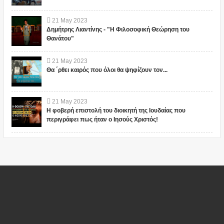
21
May
2023
Δημήτρης Λιαντίνης - "Η Φιλοσοφική Θεώρηση του
Θανάτου"
21
May
2023
Θα ΄ρθει καιρός που όλοι θα ψηφίζουν τον...
21
May
2023
Η φοβερή επιστολή του διοικητή της Ιουδαίας που
περιγράφει πως ήταν ο Ιησούς Χριστός!