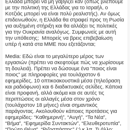
Ελλάδα μπορεί να μη γαβγίζει καν (όπως βλέπουμε
με την πολιτική της Ελλάδας για το Ισραήλ, ο
Κοτζιάς μπορεί να είναι πολύ ρεαλιστής). Αν όμως
επιδεινωθούν, η Ελλάδα θα στραφεί προς τη Ρωσία
για αυξημένη στήριξη και θα αλλάξει τις πολιτικές
για την Ουκρανία αναλόγως. Συμφωνείς με αυτή
την υπόθεσης; Μπορείς να βρεις επιβεβαίωση
υπέρ ή κατά στα ΜΜΕ που εξετάζονται;
Media: Εδώ είναι το μεγαλύτερο μέρος των
εργασιών (πρέπει να σκεφτούμε πώς να χωρίσουμε
τη δουλειά). Πρέπει να δώσουμε ένα “ποιος είναι
ποιος” με πληροφορίες για τουλάχιστον 6
εφημερίδες, 10 οπτικοακουστικά μέσα (τηλεόραση
και ραδιόφωνο) και 6 διαδικτυακές σελίδες. Κάποια
είναι προφανή, αλλά ακόμα και σε αυτές τις
περιπτώσεις οι αλλαγές μέσα στον χρόνο
(τουλάχιστον 18 μήνες) είναι σημαντικός
παράγοντας. Ακολουθούν κάποιες προτάσεις για
εφημερίδες: “Καθημερινή”, “Αυγή”, “Τα Νέα”,
“Βήμα”, “Εφημερίδα Συντακτών”, “Ελευθεροτυπία”,
“Πρώτο Θέμα”, “Ριζοσπάστης” (;) κ.λπ. Τι άλλο;