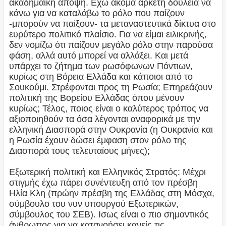
ακαδημαϊκή άποψη. Εχω ακόμα αρκετή δουλειά να
κάνω για να καταλάβω το ρόλο που παίζουν
-μπορούν να παίξουν- τα μεταναστευτικά δίκτυα στο
ευρύτερο πολιτικό πλαίσιο. Για να είμαι ειλικρινής,
δεν νομίζω ότι παίζουν μεγάλο ρόλο στην παρούσα
φάση, αλλά αυτό μπορεί να αλλάξει. Και μετά
υπάρχει το ζήτημα των ρωσόφωνων Πόντιων,
κυρίως στη Βόρεια Ελλάδα και κάποιοι από το
Σουκούμι. Στρέφονται προς τη Ρωσία; Επηρεάζουν
πολιτική της Βορείου Ελλάδας όπου μένουν
κυρίως; Τέλος, ποιος είναι ο καλύτερος τρόπος να
αξιοποιηθούν τα όσα λέγονται αναφορικά με την
ελληνική Διασπορά στην Ουκρανία (η Ουκρανία και
η Ρωσία έχουν δώσει έμφαση στον ρόλο της
Διασπορά τους τελευταίους μήνες);
Εξωτερική πολιτική και Ελληνικός Στρατός: Μέχρι
στιγμής έχω πάρει συνέντευξη από τον πρέσβη
Ηλία Κλη (πρώην πρέσβη της Ελλάδας στη Μόσχα,
σύμβουλο του νυν υπουργού Εξωτερικών,
σύμβουλος του ΣΕΒ). Ισως είναι ο πιο σημαντικός
άνθρωπος για να κατανοήσει κανείς τις