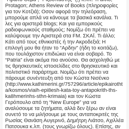
Protagon; Athens Review of Books (πληροφορίες
για τον Κοτζιά); Οσον αφορά την τηλεόραση,
μπορούμε απλά να κάνουμε τα βασικά κανάλια. Τι
λες για αριστερά blogs; Και για εμπορικούς
ραδιοφωνικούς σταθμούς; Νομίζω ότι πρέπει να
καλύψουμε την Αριστερά στα FM. ΣΚΑΪ. Τι άλλο;
Κάτι από τους εθνικιστές ή την Ακροδεξιά; Η
επιλογή μου θα ήταν το “Αρδην” (ήδη το κοιτάζω),
που τουλάχιστον επιδιώκει να είναι σοβαρό. Το
“Patria” είναι ακόμα πιο ανούσιο. Θα ασχοληθώ με
τις θρησκευτικές ιστοσελίδες στο θρησκευτικό και
πολιτιστικό παράρτημα. Νομίζω ότι πρέπει να
πάρουμε συνέντευξη από τον Κώστα Νισένκο
(http://www.kathimerini.gr/757296/article/epikairotht
a/kosmos/viaih-epi8esh-kata-toy-antapokrith-ths-
ka8hmerinhs-sthn-krimaia) και τον Κώστα
Γερόπουλο από τη “New Europe” για να
αναλύσουμε τα ζητήματα, αλλά δεν ξέρω αν είναι
συνετό το να μιλήσουμε με τους ανταποκριτές της
Ρωσίας Θανάση Αυγερινό, Δημήτρη Λιάτσο, Αχιλλέα
Πατσουκα κ.λπ. (τους γνωρίζω όλους). Επίσης, αν