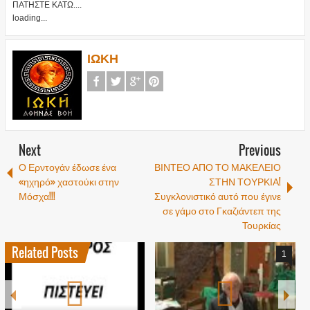
ΠΑΤΗΣΤΕ ΚΑΤΩ....
loading...
ΙΩΚΗ
Next
Previous
Ο Ερντογάν έδωσε ένα
ΒΙΝΤΕΟ ΑΠΟ ΤΟ ΜΑΚΕΛΕΙΟ
«ηχηρό» χαστούκι στην
ΣΤΗΝ ΤΟΥΡΚΙΑ!
Μόσχα!!!
Συγκλονιστικό αυτό που έγινε
σε γάμο στο Γκαζιάντεπ της
Τουρκίας
Related Posts
1