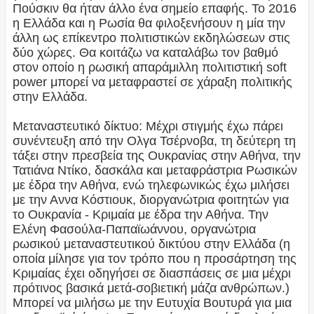
Πούσκιν θα ήταν άλλο ένα σημείο επαφής. Το 2016
η Ελλάδα και η Ρωσία θα φιλοξενήσουν η μία την
άλλη ως επίκεντρο πολιτιστικών εκδηλώσεων στις
δύο χώρες. Θα κοιτάζω να καταλάβω τον βαθμό
στον οποίο η ρωσική απαράμιλλη πολιτιστική soft
power μπορεί να μεταφραστεί σε χάραξη πολιτικής
στην Ελλάδα.
Μεταναστευτικό δίκτυο: Μέχρι στιγμής έχω πάρει
συνέντευξη από την Ολγα Τσέρνοβα, τη δεύτερη τη
τάξει στην πρεσβεία της Ουκρανίας στην Αθήνα, την
Τατιάνα Ντίκο, δασκάλα και μεταφράστρια Ρωσικών
με έδρα την Αθήνα, ενώ τηλεφωνικώς έχω μιλήσει
με την Αννα Κόστιουκ, διοργανώτρια φοιτητών για
το Ουκρανία - Κριμαία με έδρα την Αθήνα. Την
Ελένη Φασούλα-Παπαϊωάννου, οργανώτρια
ρωσικού μεταναστευτικού δικτύου στην Ελλάδα (η
οποία μίλησε για τον τρόπο που η προσάρτηση της
Κριμαίας έχει οδηγήσει σε διασπάσεις σε μια μέχρι
πρότινος βασικά μετά-σοβιετική μάζα ανθρώπων.)
Μπορεί να μιλήσω με την Ευτυχία Βουτυρά για μια