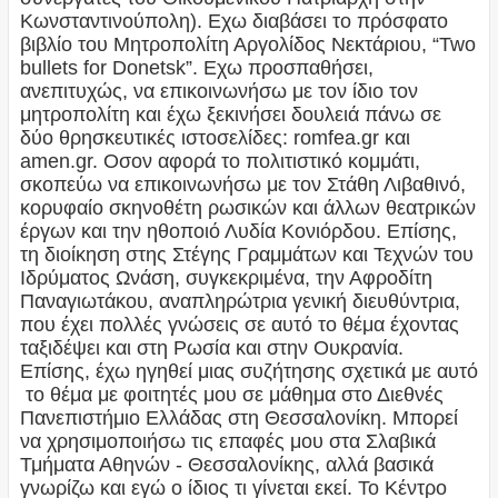
Κωνσταντινούπολη). Εχω διαβάσει το πρόσφατο
βιβλίο του Μητροπολίτη Αργολίδος Νεκτάριου, “Two
bullets for Donetsk”. Εχω προσπαθήσει,
ανεπιτυχώς, να επικοινωνήσω με τον ίδιο τον
μητροπολίτη και έχω ξεκινήσει δουλειά πάνω σε
δύο θρησκευτικές ιστοσελίδες: romfea.gr και
amen.gr. Οσον αφορά το πολιτιστικό κομμάτι,
σκοπεύω να επικοινωνήσω με τον Στάθη Λιβαθινό,
κορυφαίο σκηνοθέτη ρωσικών και άλλων θεατρικών
έργων και την ηθοποιό Λυδία Κονιόρδου. Επίσης,
τη διοίκηση στης Στέγης Γραμμάτων και Τεχνών του
Ιδρύματος Ωνάση, συγκεκριμένα, την Αφροδίτη
Παναγιωτάκου, αναπληρώτρια γενική διευθύντρια,
που έχει πολλές γνώσεις σε αυτό το θέμα έχοντας
ταξιδέψει και στη Ρωσία και στην Ουκρανία.
Επίσης, έχω ηγηθεί μιας συζήτησης σχετικά με αυτό
το θέμα με φοιτητές μου σε μάθημα στο Διεθνές
Πανεπιστήμιο Ελλάδας στη Θεσσαλονίκη. Μπορεί
να χρησιμοποιήσω τις επαφές μου στα Σλαβικά
Τμήματα Αθηνών - Θεσσαλονίκης, αλλά βασικά
γνωρίζω και εγώ ο ίδιος τι γίνεται εκεί. Το Κέντρο