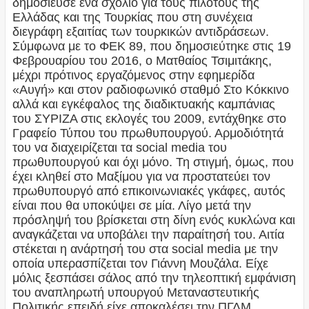
δημοσίευσε ένα σχόλιο για τους πιλότους της
Ελλάδας και της Τουρκίας που στη συνέχεια
διεγράφη εξαιτίας των τουρκικών αντιδράσεων.
Σύμφωνα με το ΦΕΚ 89, που δημοσιεύτηκε στις 19
Φεβρουαρίου του 2016, ο Ματθαίος Τσιμιτάκης,
μέχρι πρότινος εργαζόμενος στην εφημερίδα
«Αυγή» και στον ραδιοφωνικό σταθμό Στο Κόκκινο
αλλά και εγκέφαλος της διαδικτυακής καμπάνιας
του ΣΥΡΙΖΑ στις εκλογές του 2009, εντάχθηκε στο
Γραφείο Τύπου του πρωθυπουργού. Αρμοδιότητά
του να διαχειρίζεται τα social media του
πρωθυπουργού και όχι μόνο. Τη στιγμή, όμως, που
έχει κληθεί στο Μαξίμου για να προστατεύει τον
πρωθυπουργό από επικοινωνιακές γκάφες, αυτός
είναι που θα υποκύψει σε μία. Λίγο μετά την
πρόσληψή του βρίσκεται στη δίνη ενός κυκλώνα και
αναγκάζεται να υποβάλει την παραίτησή του. Αιτία
στέκεται η ανάρτησή του στα social media με την
οποία υπερασπίζεται τον Γιάννη Μουζάλα. Είχε
μόλις ξεσπάσει σάλος από την τηλεοπτική εμφάνιση
του αναπληρωτή υπουργού Μεταναστευτικής
Πολιτικής επειδή είχε αποκαλέσει την ΠΓΔΜ