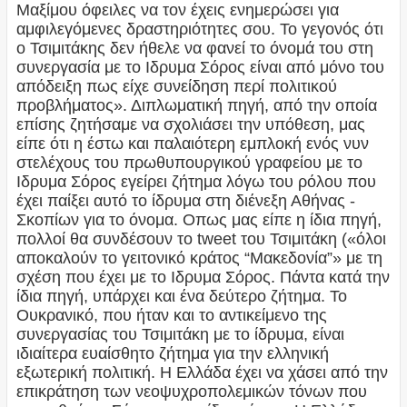
Μαξίμου όφειλες να τον έχεις ενημερώσει για
αμφιλεγόμενες δραστηριότητες σου. Το γεγονός ότι
ο Τσιμιτάκης δεν ήθελε να φανεί το όνομά του στη
συνεργασία με το Ιδρυμα Σόρος είναι από μόνο του
απόδειξη πως είχε συνείδηση περί πολιτικού
προβλήματος». Διπλωματική πηγή, από την οποία
επίσης ζητήσαμε να σχολιάσει την υπόθεση, μας
είπε ότι η έστω και παλαιότερη εμπλοκή ενός νυν
στελέχους του πρωθυπουργικού γραφείου με το
Ιδρυμα Σόρος εγείρει ζήτημα λόγω του ρόλου που
έχει παίξει αυτό το ίδρυμα στη διένεξη Αθήνας -
Σκοπίων για το όνομα. Οπως μας είπε η ίδια πηγή,
πολλοί θα συνδέσουν το tweet του Τσιμιτάκη («όλοι
αποκαλούν το γειτονικό κράτος “Μακεδονία”» με τη
σχέση που έχει με το Ιδρυμα Σόρος. Πάντα κατά την
ίδια πηγή, υπάρχει και ένα δεύτερο ζήτημα. Το
Ουκρανικό, που ήταν και το αντικείμενο της
συνεργασίας του Τσιμιτάκη με το ίδρυμα, είναι
ιδιαίτερα ευαίσθητο ζήτημα για την ελληνική
εξωτερική πολιτική. Η Ελλάδα έχει να χάσει από την
επικράτηση των νεοψυχροπολεμικών τόνων που