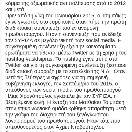
κόμμα της αξιωματικής αντιπολίτευσης από το 2012
και μετά.
Πριν από τη νίκη του Ιανουαρίου 2015, ο Τσιμιτάκης
έγινε γνωστός στο ευρύ κοινό όταν πήρε την πρώτη
διαδικτυακή συνέντευξη του εν αναμονή
πρωθυπουργού. Ηταν η συνέντευξη που ανέδειξε
τον ΣΥΡΙΖΑ σε μεγάλο νικητή των social media. Η
συγκεκριμένη συνέντευξη είχε την καινοτομία τα
ερωτήματα να τίθενται μέσω Twitter με τη χρήση του
hashtag #asktsipras. Το hashtag έγινε trend στο
Twitter και για τη συγκεκριμένη συνέντευξη ξέσπασε
διαδικτυακή σύρραξη με το επιτελείο της Ν.Δ. Οταν
μετά τις δεύτερες νικηφόρες για τη σημερινή
κυβέρνηση εκλογές, τον Σεπτέμβριο του 2015, ο
υπεύθυνος των social media του πρωθυπουργού
Ηλίας Χρονόπουλος εγκατέλειψε τον ΣΥΡΙΖΑ, η
θέση έμεινε κενή. Η ένταξη του Ματθαίου Τσιμιτάκη
στην επικοινωνιακή ομάδα κρίθηκε απαραίτητη μετά
την γκάφα του διαχειριστή του ξενόγλωσσου
λογαριασμού του πρωθυπουργού. Ηταν τότε που
απευθυνόμενος στον Αχμέτ Νταβούτογλου