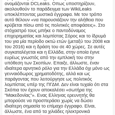
ονομάζονται DCLeaks. Οπως υποστηρίζουν,
ακολουθούν το παράδειγμα των WikiLeaks
υποκλέπτοντας μυστικά έγγραφα. Με τον τρόπο
αυτό θέλουν «να παρουσιάζουν την αλήθεια που
κρύβεται πίσω από τις πολιτικές αποφάσεις». Στο
στόχαστρό τους μπήκε ο παντοδύναμος
επιχειρηματίας και λομπίστας Σόρος και το ίδρυμά
του για μία περίοδο οκτώ ετών (μεταξύ του 2008 και
του 2016) και η δράση του σε 40 χώρες. Σε αυτές
συγκαταλέγεται και η Ελλάδα, στην οποία έγινε
ευρέως γνωστός από την εμπλοκή του στην
υπόθεση των Σκοπίων. Επαιξε, άλλωστε, έναν
ιδιαίτερα αρνητικό ρόλο για την Ελλάδα όχι μόνο ως
γενναιόδωρος χρηματοδότης, αλλά και ως
παράγοντας που λειτούργησε ως πολιτικός
λομπίστας υπέρ της ΠΓΔΜ. Δεν είναι τυχαίο ότι στα
Σκόπια τον έχουν αποκαλέσει «σωτήρα της
“Μακεδονίας”». Ενας Ελληνας ερευνητής θα
μπορούσε να προσπεράσει χωρίς να δώσει
ιδιαίτερη σημασία το επίμαχο έγγραφο. Είναι,
άλλωστε, ένα από τα χιλιάδες ηλεκτρονικά