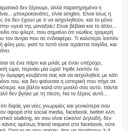
ραγματικά δεν ξέρουμε, αλλά παρατηρημένα η
αι... μπεκροκανάτες, είναι singles. Είναι ίσως η
ός ότι δεν έχουν με τι να ασχοληθούν, και το μόνο
την υγειά της μοναξιάς! Είναι βέβαια και το άλλο...
θοδο του φλερτ, που σημαίνει ότι νιώθεις τρομερή
υ τον άντρα που σε ενδιαφέρει. Τι καλύτερο λοιπόν
λη μου, γιατί το ποτό είναι τεράστια παγίδα, και
άνει.
ίσαι σε ένα πάρτι και μιλάς με έναν υπέροχο,
μισή ώρα, περνάει μία ώρα! Ήρθε λοιπόν το
ην όμορφη κουβέντα σας και να ασχοληθείς με κάτι
χρόνο του, και δεν φαίνεσαι η υστερική που πήγε σε
ικότερα, και βάλτο καλά στο μυαλό σου αυτό, πάντα
λό δεν βγήκε με τη πίεση. Να το ξέρεις αυτό...
ότι διψάς για νέες γνωριμίες και γενικότερα σου
ον αφορά στα social media, facebook, twitter κλπ,
στικό stalking, αν σου είναι εύκολο! Δηλαδή, δεν
υ κάνεις αμέσως friend request στο facebook, ούτε
τική. Όσο κι αν σου αρέσει, άσε να περάσουν 2-3