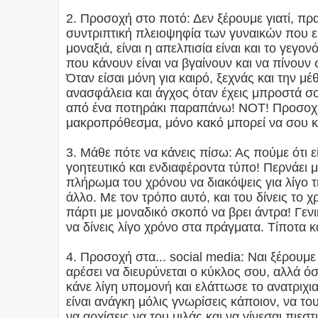
2. Προσοχή στο ποτό: Δεν ξέρουμε γιατί, π
συντριπτική πλειοψηφία των γυναικών που είν
μοναξιά, είναι η απελπισία είναι και το γεγον
που κάνουν είναι να βγαίνουν και να πίνουν σ
Όταν είσαι μόνη για καιρό, ξεχνάς και την μέ
ανασφάλεια και άγχος όταν έχεις μπροστά σο
από ένα ποτηράκι παραπάνω! NOT! Προσοχή φί
μακροπρόθεσμα, μόνο κακό μπορεί να σου κ
3. Μάθε πότε να κάνεις πίσω: Ας πούμε ότι ε
γοητευτικό και ενδιαφέροντα τύπο! Περνάει 
πλήρωμα του χρόνου να διακόψεις για λίγο τ
άλλο. Με τον τρόπο αυτό, και του δίνεις το 
πάρτι με μοναδικό σκοπό να βρει άντρα! Γεν
να δίνεις λίγο χρόνο στα πράγματα. Τίποτα κα
4. Προσοχή στα... social media: Ναι ξέρουμε 
αρέσει να διευρύνεται ο κύκλος σου, αλλά όσ
κάνε λίγη υπομονή και ελάττωσε το ανατριχια
είναι ανάγκη μόλις γνωρίσεις κάποιον, να το
να αρχίσεις να του μιλάς και να γίνεσαι πιεσ