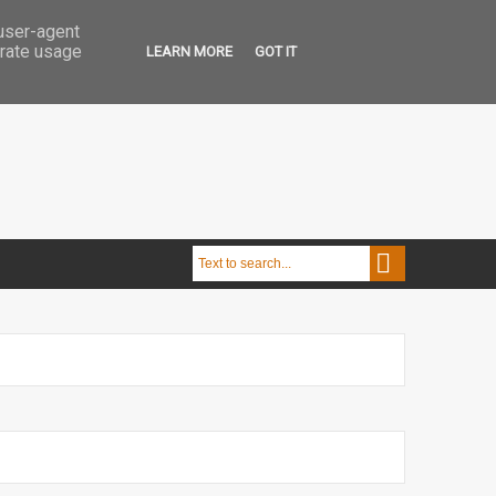
 user-agent
erate usage
LEARN MORE
GOT IT