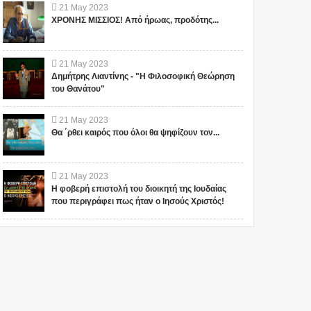
21
May
2023
ΧΡΟΝΗΣ ΜΙΣΣΙΟΣ! Από ήρωας, προδότης...
21
May
2023
Δημήτρης Λιαντίνης - "Η Φιλοσοφική Θεώρηση
του Θανάτου"
21
May
2023
Θα ΄ρθει καιρός που όλοι θα ψηφίζουν τον...
21
May
2023
Η φοβερή επιστολή του διοικητή της Ιουδαίας
που περιγράφει πως ήταν ο Ιησούς Χριστός!