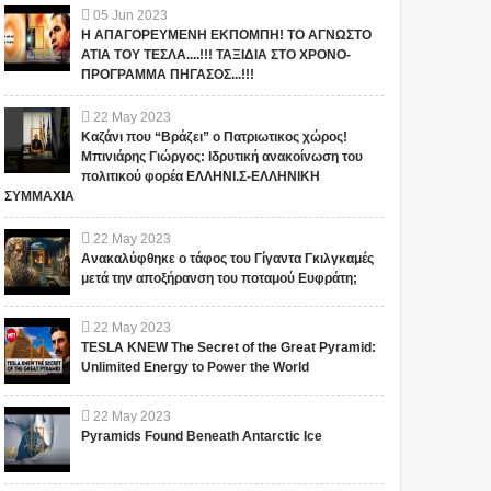
05
Jun
2023
Η ΑΠΑΓΟΡΕΥΜΕΝΗ ΕΚΠΟΜΠΗ! ΤΟ ΑΓΝΩΣΤΟ
ΑΤΙΑ ΤΟΥ ΤΕΣΛΑ....!!! ΤΑΞΙΔΙΑ ΣΤΟ ΧΡΟΝΟ-
ΠΡΟΓΡΑΜΜΑ ΠΗΓΑΣΟΣ...!!!
22
May
2023
Καζάνι που “Βράζει” ο Πατριωτικος χώρος!
Μπινιάρης Γιώργος: Ιδρυτική ανακοίνωση του
πολιτικού φορέα ΕΛΛΗΝΙ.Σ-ΕΛΛΗΝΙΚΗ
ΣΥΜΜΑΧΙΑ
22
May
2023
Ανακαλύφθηκε ο τάφος του Γίγαντα Γκιλγκαμές
μετά την αποξήρανση του ποταμού Ευφράτη;
22
May
2023
TESLA KNEW The Secret of the Great Pyramid:
Unlimited Energy to Power the World
22
May
2023
Pyramids Found Beneath Antarctic Ice