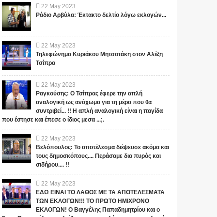
22
May
2023
Ράδιο Αρβύλα: Έκτακτο δελτίο λόγω εκλογών...
22
May
2023
Τηλεφώνημα Κυριάκου Μητσοτάκη στον Αλέξη
Τσίπρα
22
May
2023
Ραγκούσης: Ο Τσίπρας έφερε την απλή
αναλογική ως ανάχωμα για τη μέρα που θα
συντριβεί... !! Η απλή αναλογική είναι η παγίδα
που έστησε και έπεσε ο ίδιος μεσα ...;.
22
May
2023
Βελόπουλος: Το αποτέλεσμα διέψευσε ακόμα και
τους δημοσκόπους.... Περάσαμε δια πυρός και
σιδήρου.... !!
22
May
2023
ΕΔΩ ΕΙΝΑΙ ΤΟ ΛΑΘΟΣ ΜΕ ΤΑ ΑΠΟΤΕΛΕΣΜΑΤΑ
ΤΩΝ ΕΚΛΟΓΩΝ!!! ΤΟ ΠΡΩΤΟ ΗΜΙΧΡΟΝΟ
ΕΚΛΟΓΩΝ! Ο Βαγγέλης Παπαδημητρίου και ο