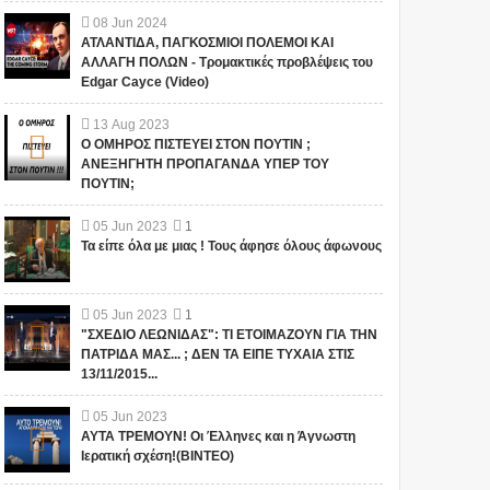
08
Jun
2024
ΑΤΛΑΝΤΙΔΑ, ΠΑΓΚΟΣΜΙΟΙ ΠΟΛΕΜΟΙ ΚΑΙ
ΑΛΛΑΓΗ ΠΟΛΩΝ - Τρομακτικές προβλέψεις του
Edgar Cayce (Video)
13
Aug
2023
Ο ΟΜΗΡΟΣ ΠΙΣΤΕΥΕΙ ΣΤΟΝ ΠΟΥΤΙΝ ;
ΑΝΕΞΗΓΗΤΗ ΠΡΟΠΑΓΑΝΔΑ ΥΠΕΡ ΤΟΥ
ΠΟΥΤΙΝ;
05
Jun
2023
1
Τα είπε όλα με μιας ! Τους άφησε όλους άφωνους
05
Jun
2023
1
"ΣΧΕΔΙΟ ΛΕΩΝΙΔΑΣ": ΤΙ ΕΤΟΙΜΑΖΟΥΝ ΓΙΑ ΤΗΝ
ΠΑΤΡΙΔΑ ΜΑΣ... ; ΔΕΝ ΤΑ ΕΙΠΕ ΤΥΧΑΙΑ ΣΤΙΣ
13/11/2015...
05
Jun
2023
ΑΥΤΑ ΤΡΕΜΟΥΝ! Οι Έλληνες και η Άγνωστη
Ιερατική σχέση!(ΒΙΝΤΕΟ)