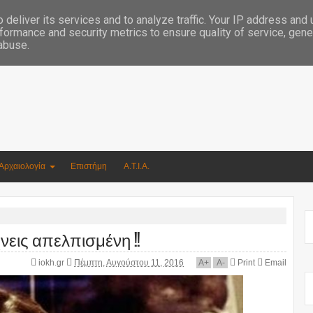
Συγγραφέας Νικόλαος Αργυρίου
deliver its services and to analyze traffic. Your IP address and
formance and security metrics to ensure quality of service, gen
 abuse.
Αρχαιολογία
Επιστήμη
Α.Τ.Ι.Α.
χνεις απελπισμένη !!
iokh.gr
Πέμπτη, Αυγούστου 11, 2016
A
+
A
-
Print
Email