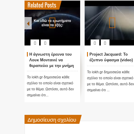
Related Posts
Η άγνωστη έρευνα του
Project Jacquard: Το
Ο
Λουκ Μοντανιέ να
έξυπνο ύφασμα (video)
Α
θεραπεύει με την μνήμη
(Β
του νερού
Το iokh.gr δημοσιεύει κάθε
Το iokh.gr δημοσιεύει κάθε
Το i
σχόλιο το οποίο είναι σχετικό
σχόλιο το οποίο είναι σχετικό
σχόλ
με το θέμα. Ωστόσο, αυτό δεν
με το θέμα. Ωστόσο, αυτό δεν
με 
σημαίνει ότι ...
σημαίνει ότι...
σημα
Δημοσίευση σχολίου