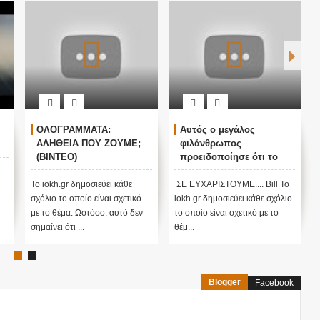
ΛΟΓΡΑΜΜΑΤΑ:
Αυτός ο μεγάλος
ΚΙΝΑ - Η 
ΛΗΘΕΙΑ ΠΟΥ ΖΟΥΜΕ;
φιλάνθρωπος
δεύτερου
ΙΝΤΕΟ)
προειδοποίησε ότι το
ήλιου»: E
χειρότερο κύμα έρχεται
Advanced
τώρα με την μετάλλαξη
Supercon
okh.gr δημοσιεύει κάθε
ΣΕ ΕΥΧΑΡΙΣΤΟΥΜΕ.... Bill Το
Οι Κινέζοι επ
όμικρον ....
Tokamak
ιο το οποίο είναι σχετικό
iokh.gr δημοσιεύει κάθε σχόλιο
ότι χτίζουν 
το θέμα. Ωστόσο, αυτό δεν
το οποίο είναι σχετικό με το
ήλιο», που ο
ίνει ότι ...
θέμ...
Experimental
Blogger
Facebook