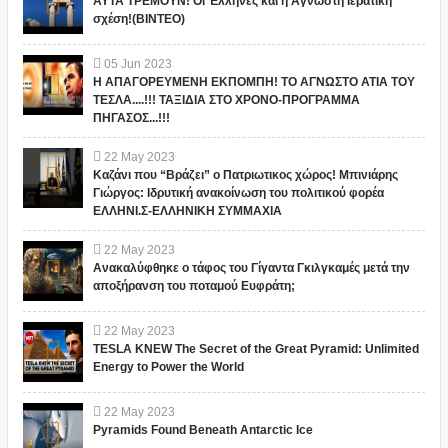
ΑΥΤΑ ΤΡΕΜΟΥΝ! Οι Έλληνες και η Άγνωστη Ιερατική
σχέση!(ΒΙΝΤΕΟ)
05
Jun
2023
Η ΑΠΑΓΟΡΕΥΜΕΝΗ ΕΚΠΟΜΠΗ! ΤΟ ΑΓΝΩΣΤΟ ΑΤΙΑ ΤΟΥ
ΤΕΣΛΑ....!!! ΤΑΞΙΔΙΑ ΣΤΟ ΧΡΟΝΟ-ΠΡΟΓΡΑΜΜΑ
ΠΗΓΑΣΟΣ...!!!
22
May
2023
Καζάνι που “Βράζει” ο Πατριωτικος χώρος! Μπινιάρης
Γιώργος: Ιδρυτική ανακοίνωση του πολιτικού φορέα
ΕΛΛΗΝΙ.Σ-ΕΛΛΗΝΙΚΗ ΣΥΜΜΑΧΙΑ
22
May
2023
Ανακαλύφθηκε ο τάφος του Γίγαντα Γκιλγκαμές μετά την
αποξήρανση του ποταμού Ευφράτη;
22
May
2023
TESLA KNEW The Secret of the Great Pyramid: Unlimited
Energy to Power the World
22
May
2023
Pyramids Found Beneath Antarctic Ice