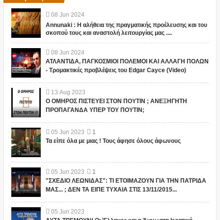
08
Jun
2024
Annunaki : Η αλήθεια της πραγματικής προέλευσης και του
σκοπού τους και αναστολή λειτουργίας μας ....
08
Jun
2024
ΑΤΛΑΝΤΙΔΑ, ΠΑΓΚΟΣΜΙΟΙ ΠΟΛΕΜΟΙ ΚΑΙ ΑΛΛΑΓΗ ΠΟΛΩΝ
- Τρομακτικές προβλέψεις του Edgar Cayce (Video)
13
Aug
2023
Ο ΟΜΗΡΟΣ ΠΙΣΤΕΥΕΙ ΣΤΟΝ ΠΟΥΤΙΝ ; ΑΝΕΞΗΓΗΤΗ
ΠΡΟΠΑΓΑΝΔΑ ΥΠΕΡ ΤΟΥ ΠΟΥΤΙΝ;
05
Jun
2023
1
Τα είπε όλα με μιας ! Τους άφησε όλους άφωνους
05
Jun
2023
1
"ΣΧΕΔΙΟ ΛΕΩΝΙΔΑΣ": ΤΙ ΕΤΟΙΜΑΖΟΥΝ ΓΙΑ ΤΗΝ ΠΑΤΡΙΔΑ
ΜΑΣ... ; ΔΕΝ ΤΑ ΕΙΠΕ ΤΥΧΑΙΑ ΣΤΙΣ 13/11/2015...
05
Jun
2023