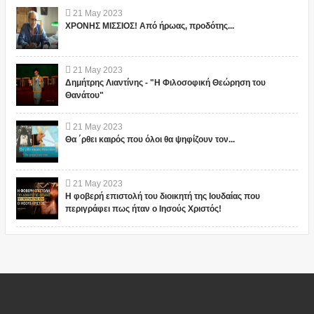
21
May
2023
ΧΡΟΝΗΣ ΜΙΣΣΙΟΣ! Από ήρωας, προδότης...
21
May
2023
Δημήτρης Λιαντίνης - "Η Φιλοσοφική Θεώρηση του
Θανάτου"
21
May
2023
Θα ΄ρθει καιρός που όλοι θα ψηφίζουν τον...
21
May
2023
Η φοβερή επιστολή του διοικητή της Ιουδαίας που
περιγράφει πως ήταν ο Ιησούς Χριστός!