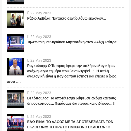
22
May
2023
Ράδιο Αρβύλα: Έκτακτο δελτίο λόγω εκλογών...
22
May
2023
Τηλεφώνημα Κυριάκου Μητσοτάκη στον Αλέξη Τσίπρα
22
May
2023
Ραγκούσης: Ο Τσίπρας έφερε την απλή αναλογική ως
ανάχωμα για τη μέρα που θα συντριβεί... !! Η απλή
αναλογική είναι η παγίδα που έστησε και έπεσε ο ίδιος
μεσα ...;.
22
May
2023
Βελόπουλος: Το αποτέλεσμα διέψευσε ακόμα και τους
δημοσκόπους.... Περάσαμε δια πυρός και σιδήρου.... !!
22
May
2023
ΕΔΩ ΕΙΝΑΙ ΤΟ ΛΑΘΟΣ ΜΕ ΤΑ ΑΠΟΤΕΛΕΣΜΑΤΑ ΤΩΝ
ΕΚΛΟΓΩΝ!!! ΤΟ ΠΡΩΤΟ ΗΜΙΧΡΟΝΟ ΕΚΛΟΓΩΝ! Ο