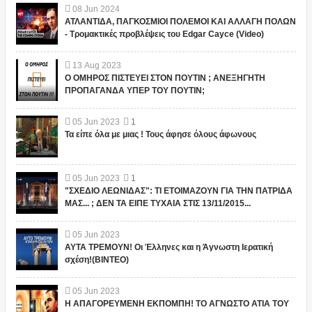
08
Jun
2024
ΑΤΛΑΝΤΙΔΑ, ΠΑΓΚΟΣΜΙΟΙ ΠΟΛΕΜΟΙ ΚΑΙ ΑΛΛΑΓΗ ΠΟΛΩΝ
- Τρομακτικές προβλέψεις του Edgar Cayce (Video)
13
Aug
2023
Ο ΟΜΗΡΟΣ ΠΙΣΤΕΥΕΙ ΣΤΟΝ ΠΟΥΤΙΝ ; ΑΝΕΞΗΓΗΤΗ
ΠΡΟΠΑΓΑΝΔΑ ΥΠΕΡ ΤΟΥ ΠΟΥΤΙΝ;
05
Jun
2023
1
Τα είπε όλα με μιας ! Τους άφησε όλους άφωνους
05
Jun
2023
1
"ΣΧΕΔΙΟ ΛΕΩΝΙΔΑΣ": ΤΙ ΕΤΟΙΜΑΖΟΥΝ ΓΙΑ ΤΗΝ ΠΑΤΡΙΔΑ
ΜΑΣ... ; ΔΕΝ ΤΑ ΕΙΠΕ ΤΥΧΑΙΑ ΣΤΙΣ 13/11/2015...
05
Jun
2023
ΑΥΤΑ ΤΡΕΜΟΥΝ! Οι Έλληνες και η Άγνωστη Ιερατική
σχέση!(ΒΙΝΤΕΟ)
05
Jun
2023
Η ΑΠΑΓΟΡΕΥΜΕΝΗ ΕΚΠΟΜΠΗ! ΤΟ ΑΓΝΩΣΤΟ ΑΤΙΑ ΤΟΥ