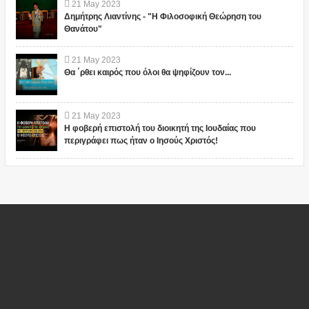
21
May
2023
Δημήτρης Λιαντίνης - "Η Φιλοσοφική Θεώρηση του
Θανάτου"
21
May
2023
Θα ΄ρθει καιρός που όλοι θα ψηφίζουν τον...
21
May
2023
Η φοβερή επιστολή του διοικητή της Ιουδαίας που
περιγράφει πως ήταν ο Ιησούς Χριστός!