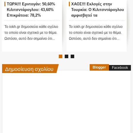
ΤΩΡΑ!!! Ερντογάν: 50,60%
ΧΑΟΣ!!! Εκλογές στην
Κιλιτσντάρογλου: 43,60%
Τουρκία: Ο Κιλιτσντάρογλου
Επικράτεια: 78,2%
αμφισβητεί τα
αποτελέσματα θα γίνουν
ενστάσεις...
Το iokh.gr δημοσιεύει κάθε σχόλιο
Το iokh.gr δημοσιεύει κάθε σχόλιο
το οποίο είναι σχετικό με το θέμα.
το οποίο είναι σχετικό με το θέμα.
Ωστόσο, αυτό δεν σημαίνει ότι...
Ωστόσο, αυτό δεν σημαίνει ότι...
Δημοσίευση σχολίου
Blogger
Facebook