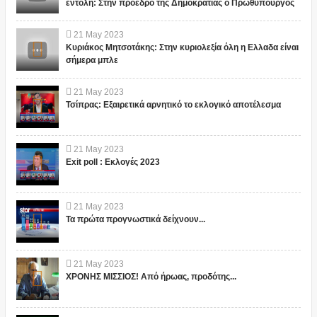
εντολή: Στην πρόεδρο της Δημοκρατίας ο Πρωθυπουργός
21
May
2023
Κυριάκος Μητσοτάκης: Στην κυριολεξία όλη η Ελλαδα είναι
σήμερα μπλε
21
May
2023
Τσίπρας: Εξαιρετικά αρνητικό το εκλογικό αποτέλεσμα
21
May
2023
Exit poll : Εκλογές 2023
21
May
2023
Τα πρώτα προγνωστικά δείχνουν...
21
May
2023
ΧΡΟΝΗΣ ΜΙΣΣΙΟΣ! Από ήρωας, προδότης...