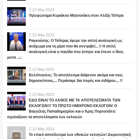
22
May
2023
Τηλεφώνημα Κυριάκου Μητσοτάκη στον Αλέξη Τσίπρα
22
May
2023
Ραγκούσης: Ο Τσίπρας έφερε την απλή αναλογική ως
ανάχωμα για τη μέρα που θα συντριβεί... !! Η απλή
αναλογική είναι η παγίδα που έστησε και έπεσε ο ίδιος
μεσα ...;.
22
May
2023
Βελόπουλος: Το αποτέλεσμα διέψευσε ακόμα και τους
δημοσκόπους.... Περάσαμε δια πυρός και σιδήρου.... !!
22
May
2023
ΕΔΩ ΕΙΝΑΙ ΤΟ ΛΑΘΟΣ ΜΕ ΤΑ ΑΠΟΤΕΛΕΣΜΑΤΑ ΤΩΝ
ΕΚΛΟΓΩΝ!!! ΤΟ ΠΡΩΤΟ ΗΜΙΧΡΟΝΟ ΕΚΛΟΓΩΝ! Ο
Βαγγέλης Παπαδημητρίου και ο Άρης Πορτοσάλτε
σχολιάζουν τα αποτελέσματα των εκλογών
22
May
2023
Το επικό αποτέλεσμα των εθνικών εκλογών! Διερευνητική