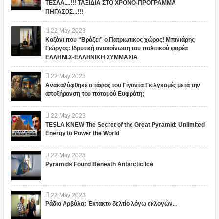
ΤΕΣΛΑ....!!! ΤΑΞΙΔΙΑ ΣΤΟ ΧΡΟΝΟ-ΠΡΟΓΡΑΜΜΑ
ΠΗΓΑΣΟΣ...!!!
22
May
2023
Καζάνι που “Βράζει” ο Πατριωτικος χώρος! Μπινιάρης
Γιώργος: Ιδρυτική ανακοίνωση του πολιτικού φορέα
ΕΛΛΗΝΙ.Σ-ΕΛΛΗΝΙΚΗ ΣΥΜΜΑΧΙΑ
22
May
2023
Ανακαλύφθηκε ο τάφος του Γίγαντα Γκιλγκαμές μετά την
αποξήρανση του ποταμού Ευφράτη;
22
May
2023
TESLA KNEW The Secret of the Great Pyramid: Unlimited
Energy to Power the World
22
May
2023
Pyramids Found Beneath Antarctic Ice
22
May
2023
Ράδιο Αρβύλα: Έκτακτο δελτίο λόγω εκλογών...